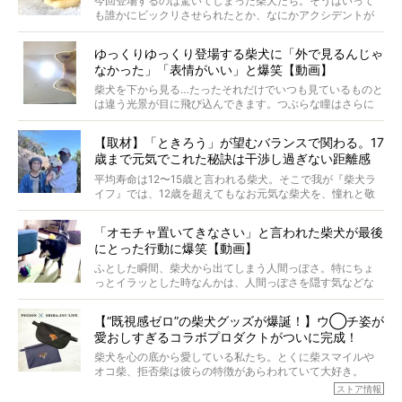
今回登場するのは驚いてしまった柴犬たち。そうはいって
タビューと合わせてご覧ください。
も誰かにビックリさせられたとか、なにかアクシデントが
起きたとか、そういうことが原因ではありません。全ての
原因は彼ら自身にあったのです…！
ゆっくりゆっくり登場する柴犬に「外で見るんじゃ
なかった」「表情がいい」と爆笑【動画】
柴犬を下から見る…たったそれだけでいつも見ているものと
は違う光景が目に飛び込んできます。つぶらな瞳はさらに
つぶらに見え、モフモフのお顔はさらにモフモフに見えま
す。これはクセになる…！
【取材】「ときろう」が望むバランスで関わる。17
歳まで元気でこれた秘訣は干渉し過ぎない距離感
#38ときろう
平均寿命は12〜15歳と言われる柴犬。そこで我が『柴犬ラ
イフ』では、12歳を超えてもなお元気な柴犬を、憧れと敬
意を込めて“レジェンド柴”と呼んでいます。 この特集で
は、レジェンド柴たちのライフスタイルや食生活などにフ
「オモチャ置いてきなさい」と言われた柴犬が最後
ォーカスし、その元気の秘訣や、老犬と暮らすうえで大切
にとった行動に爆笑【動画】
だと思うことを、オーナーさんに語っていただきます。今
回登場してくれたのは、17歳のときろうくん。小さい頃か
ふとした瞬間、柴犬から出てしまう人間っぽさ。特にちょ
ら食が細かったため、何でも食べさせてきたということで
っとイラッとした時なんかは、人間っぽさを隠す気などな
すが、そんなときろうくんの長寿の秘訣とは。
いように見えます。もしかして本当の本当は、中身は人間
なんじゃ…？
【“既視感ゼロ”の柴犬グッズが爆誕！】ウ◯チ姿が
愛おしすぎるコラボプロダクトがついに完成！
柴犬を心の底から愛している私たち。とくに柴スマイルや
オコ柴、拒否柴は彼らの特徴があらわれていて大好き。
でもちょっと待て…もうひとつ、忘れてはならない愛おしい
ストア情報
シーンがあったぞ。それは、背中を丸めて“ウンチなう”の姿