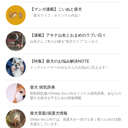
【マンガ連載】こいぬと柴犬
「柴犬ライフ」オリジナル作品！
【連載】アキナ山名とおまめのラブい日々
山名さんご本人が綴る“柴犬ライフ”エッセイ。
【特集】柴犬のお悩み解決NOTE
ドッグトレーナーがみなさんのお悩みに応えます！
柴犬 病気辞典
獣医師監修のShiba-Inu Lifeオリジナル病気辞典。あなたの
愛する柴犬を守るための情報満載
柴犬里親/保護犬情報
Shiba-Inu Lifeでは、保護犬を一頭でも多く救うための活動
支援をしています。