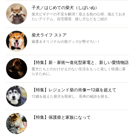
子犬／はじめての柴犬（しばいぬ）
柴犬ビギナーの不安を解消！迎える前の心得、揃えておき
たいアイテム、自宅環境、接し方などをご紹介
柴犬ライフ ストア
厳選＆オリジナルの柴グッズが勢ぞろい！
【特集】新・家術〜進化型家電と、新しい愛情物語
愛犬たちとのかけがえのない生活をもっと楽しく快適に暮
らすために。
【特集】レジェンド柴の肖像ー12歳を超えて
12歳を超えた柴犬を取材し、長寿の秘訣を探る。
【特集】保護柴と家族になって