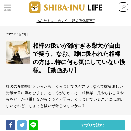
あなたもはじめよう、愛犬強化宣言™
2021年5月11日
相棒の扱いが雑すぎる柴犬が自由
で笑う。なお、雑に扱われた相棒
の方は…特に何も気にしていない模
様。【動画あり】
柴犬の多頭飼いといったら、くっついてスヤスヤ…なんて微笑ましい
光景が目に浮かびます。ところがなかには、相棒柴に足やらおしりや
らをどっかり乗せながらくつろぐ子も。くっついていることには違い
ないけれど、ちょっと扱いが雑じゃないか…!?
Share
Tweet
LINE
アプリで読む