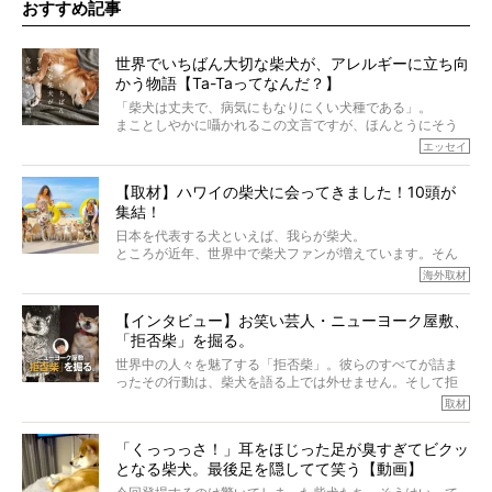
おすすめ記事
世界でいちばん大切な柴犬が、アレルギーに立ち向
かう物語【Ta-Taってなんだ？】
「柴犬は丈夫で、病気にもなりにくい犬種である」。
まことしやかに囁かれるこの文言ですが、ほんとうにそう
でしょうか？
エッセイ
もちろん、犬種としての完成度がとてつもなく高い柴犬だ
から、そういった側面はあります。
【取材】ハワイの柴犬に会ってきました！10頭が
でも、いざそれぞれの個体を見ていくと、丈夫で病気にも
集結！
なりにくい、とは言えないような気もするのです。
実際に「病気にならない」などということはないし、飼い
日本を代表する犬といえば、我らが柴犬。
主はそのためにやるべきことがある。
ところが近年、世界中で柴犬ファンが増えています。そん
今回は、柴犬に関わる方たちすべてに読んで欲しい、ある
な中「柴犬ライフ」が目をつけたのは、南の楽園ハワイ。
海外取材
柴犬とその家族のお話。
柴犬オーナーが多く、定期的にオフ会まで開催されている
ご本人からのレポートは、愛情たっぷりで示唆に富んだ物
とか。
語でした。
【インタビュー】お笑い芸人・ニューヨーク屋敷、
そんな噂を聞きつけ、今回はハワイの柴犬たちを取材して
「拒否柴」を掘る。
きました！
※文章はご本人の了承を得て編集しています
世界中の人々を魅了する「拒否柴」。彼らのすべてが詰ま
※画像はすべてイメージです
ったその行動は、柴犬を語る上では外せません。そして拒
※この記事は個人の感想であり、効果・効能を示すものではありません
否柴がここまで話題になるのは、“映える”ことも理由のひと
取材
つ。
では…拒否柴を「版画」にしてみたら、どんな作品ができあ
「くっっっさ！」耳をほじった足が臭すぎてビクッ
がるのでしょうか。
となる柴犬。最後足を隠してて笑う【動画】
最近版画製作を始めた、お笑いコンビ「ニューヨーク」の
屋敷裕政さんに、拒否柴を掘っていただきました！ イン