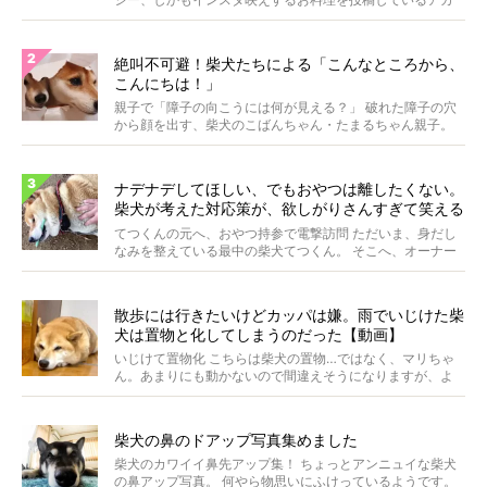
ウ...
絶叫不可避！柴犬たちによる「こんなところから、
こんにちは！」
親子で「障子の向こうには何が見える？」 破れた障子の穴
から顔を出す、柴犬のこばんちゃん・たまるちゃん親子。
親子...
ナデナデしてほしい、でもおやつは離したくない。
柴犬が考えた対応策が、欲しがりさんすぎて笑える
【動画】
てつくんの元へ、おやつ持参で電撃訪問 ただいま、身だし
なみを整えている最中の柴犬てつくん。 そこへ、オーナー
さ...
散歩には行きたいけどカッパは嫌。雨でいじけた柴
犬は置物と化してしまうのだった【動画】
いじけて置物化 こちらは柴犬の置物…ではなく、マリちゃ
ん。あまりにも動かないので間違えそうになりますが、よ
く見...
柴犬の鼻のドアップ写真集めました
柴犬のカワイイ鼻先アップ集！ ちょっとアンニュイな柴犬
の鼻アップ写真。 何やら物思いにふけっているようです。