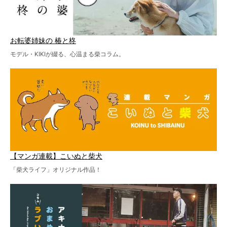
お転婆姉妹の 椿と柊
モデル・KIKIが綴る、心温まる柴コラム。
【マンガ連載】こいぬと柴犬
「柴犬ライフ」オリジナル作品！