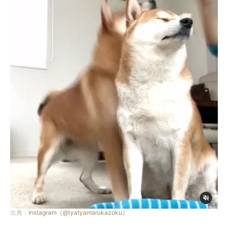
出典：
Instagram（@tyatyamarukazoku）