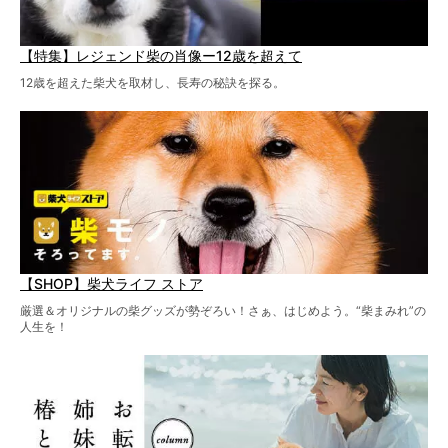
【特集】レジェンド柴の肖像ー12歳を超えて
12歳を超えた柴犬を取材し、長寿の秘訣を探る。
【SHOP】柴犬ライフ ストア
厳選＆オリジナルの柴グッズが勢ぞろい！さぁ、はじめよう。“柴まみれ”の
人生を！