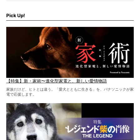
だ。
そこで私たち柴犬ライフは、ドッグブランド「PEGION（ペ
ギオン）」とコラボしてオリジナルの柴グッズを製作！
Pick Up!
柴犬と暮らす人もそうでない人も、とにかく柴犬を愛して
やまない皆さまへ。とんでもない柴グッズが爆誕です！
【特集】新・家術〜進化型家電と、新しい愛情物語
家族だけど、ヒトとは違う。「愛犬とともに生きる」を、パナソニックが家
電で応援します。