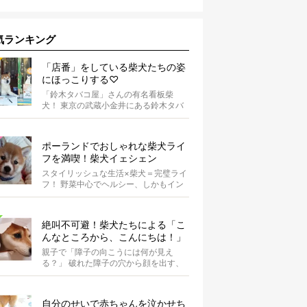
気ランキング
「店番」をしている柴犬たちの姿
にほっこりする♡
「鈴木タバコ屋」さんの有名看板柴
犬！ 東京の武蔵小金井にある鈴木タバ
コ屋さん。その店先には有名な看板柴
犬がいま...
ポーランドでおしゃれな柴犬ライ
フを満喫！柴犬イェシェン
スタイリッシュな生活×柴犬＝完璧ライ
フ！ 野菜中心でヘルシー、しかもイン
スタ映えするお料理を投稿しているア
カウ...
絶叫不可避！柴犬たちによる「こ
んなところから、こんにちは！」
親子で「障子の向こうには何が見え
る？」 破れた障子の穴から顔を出す、
柴犬のこばんちゃん・たまるちゃん親
子。親子...
自分のせいで赤ちゃんを泣かせち