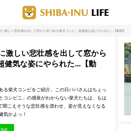
パに激しい悲壮感を出して窓から見つめる柴犬コンビ。超健気な姿にやられた…【動画】
に激しい悲壮感を出して窓から
超健気な姿にやられた…【動
ある柴犬コンビをご紹介。この日パパさんはちょっ
とコンビニ」の感覚がわからない柴犬たちは、もは
て聞こえそうな悲壮感を漂わせ、姿が見えなくなる
健気かよっ！
LINE