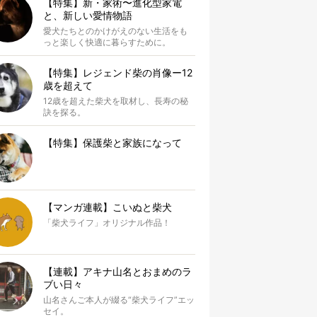
【特集】新・家術〜進化型家電
と、新しい愛情物語
愛犬たちとのかけがえのない生活をも
っと楽しく快適に暮らすために。
【特集】レジェンド柴の肖像ー12
歳を超えて
12歳を超えた柴犬を取材し、長寿の秘
訣を探る。
【特集】保護柴と家族になって
【マンガ連載】こいぬと柴犬
「柴犬ライフ」オリジナル作品！
【連載】アキナ山名とおまめのラ
ブい日々
山名さんご本人が綴る“柴犬ライフ”エッ
セイ。