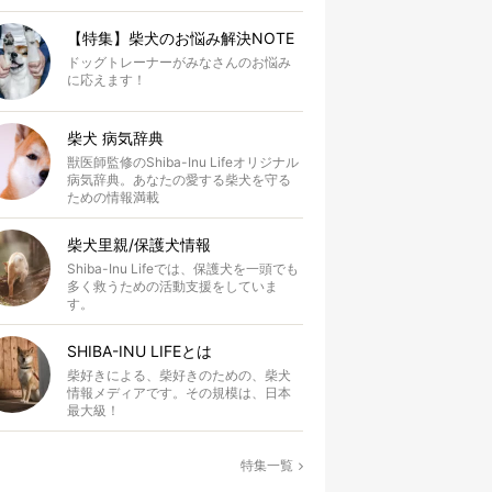
【特集】柴犬のお悩み解決NOTE
ドッグトレーナーがみなさんのお悩み
に応えます！
柴犬 病気辞典
獣医師監修のShiba-Inu Lifeオリジナル
病気辞典。あなたの愛する柴犬を守る
ための情報満載
柴犬里親/保護犬情報
Shiba-Inu Lifeでは、保護犬を一頭でも
多く救うための活動支援をしていま
す。
SHIBA-INU LIFEとは
柴好きによる、柴好きのための、柴犬
情報メディアです。その規模は、日本
最大級！
特集一覧