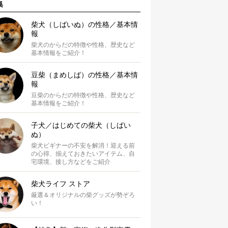
集
柴犬（しばいぬ）の性格／基本情
報
柴犬のからだの特徴や性格、歴史など
基本情報をご紹介！
豆柴（まめしば）の性格／基本情
報
豆柴のからだの特徴や性格、歴史など
基本情報をご紹介！
子犬／はじめての柴犬（しばい
ぬ）
柴犬ビギナーの不安を解消！迎える前
の心得、揃えておきたいアイテム、自
宅環境、接し方などをご紹介
柴犬ライフ ストア
厳選＆オリジナルの柴グッズが勢ぞろ
い！