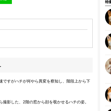
特
…
速ですがハチが何やら異変を察知し、階段上から下
ら撮影した、2階の窓から顔を覗かせるハチの姿。