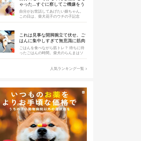
ゃった…すぐに察してご機嫌をう
かがう柴犬の優しさが泣ける【動
自分がお世話してあげたい娘ちゃん。
画】
この日は、柴犬花子のウチの子記念
日。ということで、オーナーさんはご
ちそうを...
これは見事な開脚腕立て伏せ。ご
はんに集中しすぎて無意識に筋肉
を喜ばせている柴犬にじわる【動
ごはんを食べながら筋トレ？ 待ちに待
画】
ったごはんの時間。柴犬のらんまはソ
ワソワと落ち着かず、歩き回っていま
す。き...
人気ランキング一覧