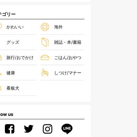
テゴリー
かわいい
海外
グッズ
雑誌・本/書籍
旅行/おでかけ
ごはん/おやつ
健康
しつけ/マナー
看板犬
low us