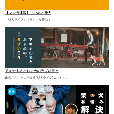
【マンガ連載】こいぬと柴犬
「柴犬ライフ」オリジナル作品！
アキナ山名とおまめのラブい日々
山名さんご本人が綴る“柴犬ライフ”エッセイ。