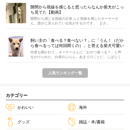
隙間から視線を感じると思ったらなんか柴犬がこっ
ち見てた【動画】
隙間から感じる視線の正体 ふと視線を感じたオーナーさ
ん。誰かに見られている気がするのです。 まさ...
飼い主の「食べる？食べない？」に「うん！（だか
ら食べるってば何回聞くの）」と答える柴犬可愛い
【動画】
何度も聞かれて… オーナーさんに「おやつ食べる？」と声
をかけられた、白柴のぶらん。あまりのことに、しばらく
フリ...
人気ランキング一覧
カテゴリー
かわいい
海外
グッズ
雑誌・本/書籍