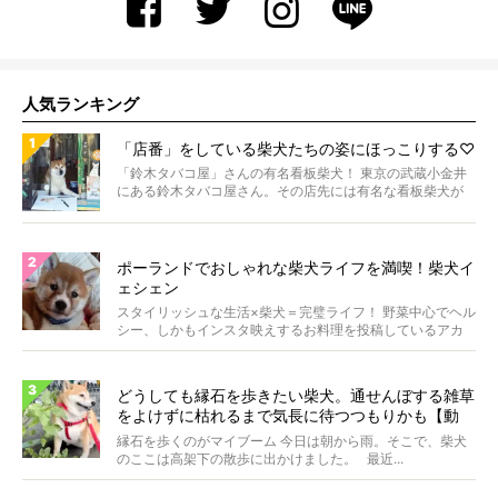
人気ランキング
「店番」をしている柴犬たちの姿にほっこりする♡
「鈴木タバコ屋」さんの有名看板柴犬！ 東京の武蔵小金井
にある鈴木タバコ屋さん。その店先には有名な看板柴犬が
いま...
ポーランドでおしゃれな柴犬ライフを満喫！柴犬イ
ェシェン
スタイリッシュな生活×柴犬＝完璧ライフ！ 野菜中心でヘル
シー、しかもインスタ映えするお料理を投稿しているアカ
ウ...
どうしても縁石を歩きたい柴犬。通せんぼする雑草
をよけずに枯れるまで気長に待つつもりかも【動
画】
縁石を歩くのがマイブーム 今日は朝から雨。そこで、柴犬
のここは高架下の散歩に出かけました。 最近...