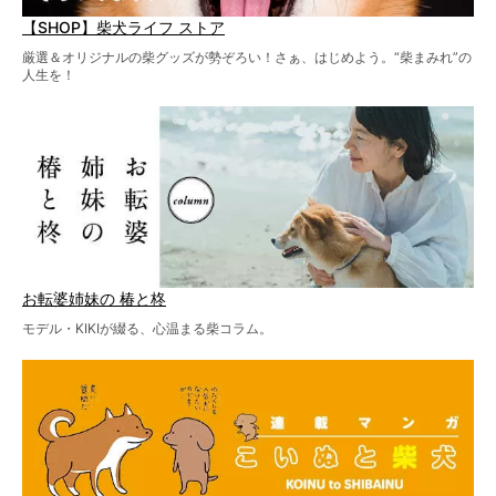
【SHOP】柴犬ライフ ストア
厳選＆オリジナルの柴グッズが勢ぞろい！さぁ、はじめよう。“柴まみれ”の
人生を！
お転婆姉妹の 椿と柊
モデル・KIKIが綴る、心温まる柴コラム。