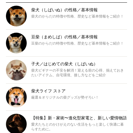
柴犬（しばいぬ）の性格／基本情報
柴犬のからだの特徴や性格、歴史など基本情報をご紹介！
豆柴（まめしば）の性格／基本情報
豆柴のからだの特徴や性格、歴史など基本情報をご紹介！
子犬／はじめての柴犬（しばいぬ）
柴犬ビギナーの不安を解消！迎える前の心得、揃えておき
たいアイテム、自宅環境、接し方などをご紹介
柴犬ライフ ストア
厳選＆オリジナルの柴グッズが勢ぞろい！
【特集】新・家術〜進化型家電と、新しい愛情物語
愛犬たちとのかけがえのない生活をもっと楽しく快適に暮
らすために。