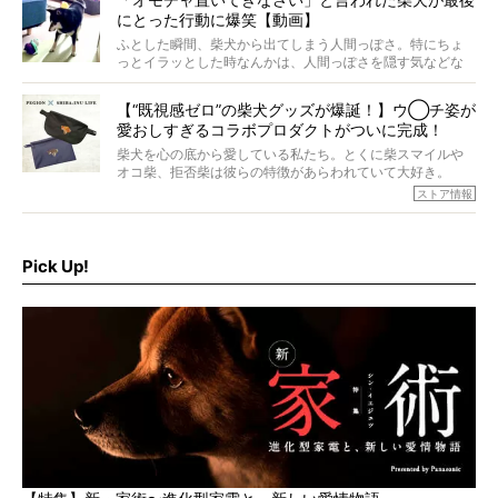
ォーカスし、その元気の秘訣や、老犬と暮らすうえで大切
にとった行動に爆笑【動画】
だと思うことを、オーナーさんに語っていただきます。今
回登場してくれたのは、17歳のときろうくん。小さい頃か
ふとした瞬間、柴犬から出てしまう人間っぽさ。特にちょ
ら食が細かったため、何でも食べさせてきたということで
っとイラッとした時なんかは、人間っぽさを隠す気などな
すが、そんなときろうくんの長寿の秘訣とは。
いように見えます。もしかして本当の本当は、中身は人間
なんじゃ…？
【“既視感ゼロ”の柴犬グッズが爆誕！】ウ◯チ姿が
愛おしすぎるコラボプロダクトがついに完成！
柴犬を心の底から愛している私たち。とくに柴スマイルや
オコ柴、拒否柴は彼らの特徴があらわれていて大好き。
でもちょっと待て…もうひとつ、忘れてはならない愛おしい
ストア情報
シーンがあったぞ。それは、背中を丸めて“ウンチなう”の姿
だ。
そこで私たち柴犬ライフは、ドッグブランド「PEGION（ペ
ギオン）」とコラボしてオリジナルの柴グッズを製作！
Pick Up!
柴犬と暮らす人もそうでない人も、とにかく柴犬を愛して
やまない皆さまへ。とんでもない柴グッズが爆誕です！