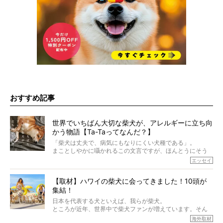
おすすめ記事
世界でいちばん大切な柴犬が、アレルギーに立ち向
かう物語【Ta-Taってなんだ？】
「柴犬は丈夫で、病気にもなりにくい犬種である」。
まことしやかに囁かれるこの文言ですが、ほんとうにそう
でしょうか？
エッセイ
もちろん、犬種としての完成度がとてつもなく高い柴犬だ
から、そういった側面はあります。
【取材】ハワイの柴犬に会ってきました！10頭が
でも、いざそれぞれの個体を見ていくと、丈夫で病気にも
集結！
なりにくい、とは言えないような気もするのです。
実際に「病気にならない」などということはないし、飼い
日本を代表する犬といえば、我らが柴犬。
主はそのためにやるべきことがある。
ところが近年、世界中で柴犬ファンが増えています。そん
今回は、柴犬に関わる方たちすべてに読んで欲しい、ある
な中「柴犬ライフ」が目をつけたのは、南の楽園ハワイ。
海外取材
柴犬とその家族のお話。