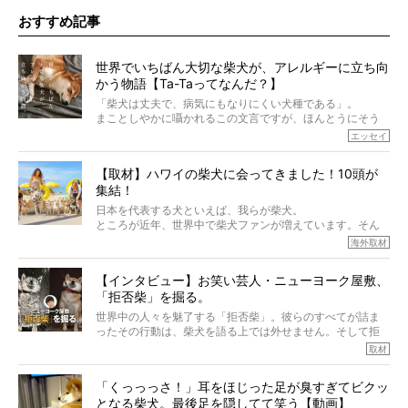
おすすめ記事
世界でいちばん大切な柴犬が、アレルギーに立ち向
かう物語【Ta-Taってなんだ？】
「柴犬は丈夫で、病気にもなりにくい犬種である」。
まことしやかに囁かれるこの文言ですが、ほんとうにそう
でしょうか？
エッセイ
もちろん、犬種としての完成度がとてつもなく高い柴犬だ
から、そういった側面はあります。
【取材】ハワイの柴犬に会ってきました！10頭が
でも、いざそれぞれの個体を見ていくと、丈夫で病気にも
集結！
なりにくい、とは言えないような気もするのです。
実際に「病気にならない」などということはないし、飼い
日本を代表する犬といえば、我らが柴犬。
主はそのためにやるべきことがある。
ところが近年、世界中で柴犬ファンが増えています。そん
今回は、柴犬に関わる方たちすべてに読んで欲しい、ある
な中「柴犬ライフ」が目をつけたのは、南の楽園ハワイ。
海外取材
柴犬とその家族のお話。
柴犬オーナーが多く、定期的にオフ会まで開催されている
ご本人からのレポートは、愛情たっぷりで示唆に富んだ物
とか。
語でした。
【インタビュー】お笑い芸人・ニューヨーク屋敷、
そんな噂を聞きつけ、今回はハワイの柴犬たちを取材して
「拒否柴」を掘る。
きました！
※文章はご本人の了承を得て編集しています
世界中の人々を魅了する「拒否柴」。彼らのすべてが詰ま
※画像はすべてイメージです
ったその行動は、柴犬を語る上では外せません。そして拒
※この記事は個人の感想であり、効果・効能を示すものではありません
否柴がここまで話題になるのは、“映える”ことも理由のひと
取材
つ。
では…拒否柴を「版画」にしてみたら、どんな作品ができあ
「くっっっさ！」耳をほじった足が臭すぎてビクッ
がるのでしょうか。
となる柴犬。最後足を隠してて笑う【動画】
最近版画製作を始めた、お笑いコンビ「ニューヨーク」の