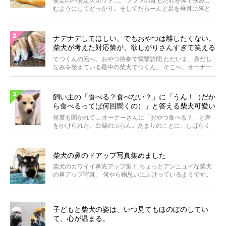
安定の不安定スポット…。 ソファの背もたれを体で挟みこ
むようにしてどっかり。そしてだらーんと足を垂直に落と
して...
ナデナデしてほしい、でもおやつは離したくない。
柴犬が考えた対応策が、欲しがりさんすぎて笑える
【動画】
てつくんの元へ、おやつ持参で電撃訪問 ただいま、身だし
なみを整えている最中の柴犬てつくん。 そこへ、オーナー
さ...
飼い主の「食べる？食べない？」に「うん！（だか
ら食べるってば何回聞くの）」と答える柴犬可愛い
【動画】
何度も聞かれて… オーナーさんに「おやつ食べる？」と声
をかけられた、白柴のぶらん。あまりのことに、しばらく
フリ...
柴犬の鼻のドアップ写真集めました
柴犬のカワイイ鼻先アップ集！ ちょっとアンニュイな柴犬
の鼻アップ写真。 何やら物思いにふけっているようです。
ま...
子どもと柴犬の姿は、いつ見てもほのぼのしてい
て、心が温まる。