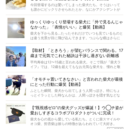
屋敷裕政さんに、拒否柴を掘っていただきました！ イン
今回登場するのは驚いてしまった柴犬たち。そうはいって
タビューと合わせてご覧ください。
も誰かにビックリさせられたとか、なにかアクシデントが
起きたとか、そういうことが原因ではありません。全ての
原因は彼ら自身にあったのです…！
ゆっくりゆっくり登場する柴犬に「外で見るんじゃ
なかった」「表情がいい」と爆笑【動画】
柴犬を下から見る…たったそれだけでいつも見ているものと
は違う光景が目に飛び込んできます。つぶらな瞳はさらに
つぶらに見え、モフモフのお顔はさらにモフモフに見えま
す。これはクセになる…！
【取材】「ときろう」が望むバランスで関わる。17
歳まで元気でこれた秘訣は干渉し過ぎない距離感
#38ときろう
平均寿命は12〜15歳と言われる柴犬。そこで我が『柴犬ラ
イフ』では、12歳を超えてもなお元気な柴犬を、憧れと敬
意を込めて“レジェンド柴”と呼んでいます。 この特集で
は、レジェンド柴たちのライフスタイルや食生活などにフ
「オモチャ置いてきなさい」と言われた柴犬が最後
ォーカスし、その元気の秘訣や、老犬と暮らすうえで大切
にとった行動に爆笑【動画】
だと思うことを、オーナーさんに語っていただきます。今
回登場してくれたのは、17歳のときろうくん。小さい頃か
ふとした瞬間、柴犬から出てしまう人間っぽさ。特にちょ
ら食が細かったため、何でも食べさせてきたということで
っとイラッとした時なんかは、人間っぽさを隠す気などな
すが、そんなときろうくんの長寿の秘訣とは。
いように見えます。もしかして本当の本当は、中身は人間
なんじゃ…？
【“既視感ゼロ”の柴犬グッズが爆誕！】ウ◯チ姿が
愛おしすぎるコラボプロダクトがついに完成！
柴犬を心の底から愛している私たち。とくに柴スマイルや
オコ柴、拒否柴は彼らの特徴があらわれていて大好き。
でもちょっと待て…もうひとつ、忘れてはならない愛おしい