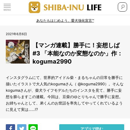
あなたもはじめよう、愛犬強化宣言™
2021年6月6日
【マンガ連載】勝手に！妄想しば
#3 「本能なのか変態なのか」作：
koguma2990
インスタグラムにて、世界的アイドル柴・まるちゃんの日常を勝手に
描いたイラストで大人気のkogumaさん（ @koguma2990）。そんな
kogumaさんが、柴犬ライフモデルたちのインスタを見て、勝手に妄
想を膨らますこの連載。今回は、豆柴のゆとりちゃんで勝手に妄想。
お姉ちゃんとして、弟くんのお世話を率先してやってくれているよう
に見えて実は……!?
Share
Tweet
LINE
アプリで読む