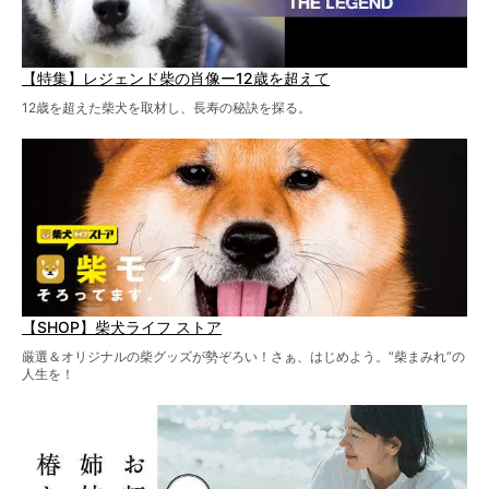
【特集】レジェンド柴の肖像ー12歳を超えて
12歳を超えた柴犬を取材し、長寿の秘訣を探る。
【SHOP】柴犬ライフ ストア
厳選＆オリジナルの柴グッズが勢ぞろい！さぁ、はじめよう。“柴まみれ”の
人生を！