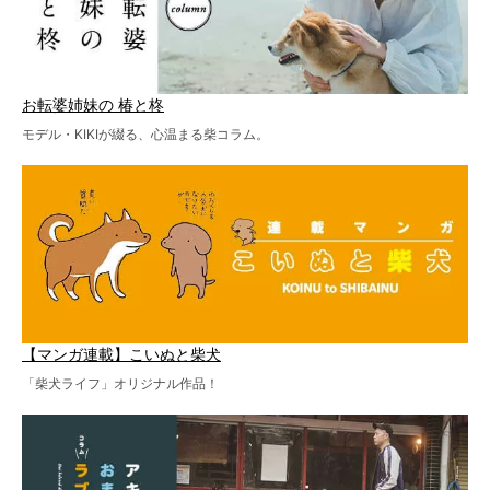
お転婆姉妹の 椿と柊
モデル・KIKIが綴る、心温まる柴コラム。
【マンガ連載】こいぬと柴犬
「柴犬ライフ」オリジナル作品！