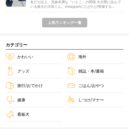
友だち以上、兄妹未満な「いとこ」の関係 大分県に住んで
いる柴犬の大和くん。Instagramにたびたび登場する...
人気ランキング一覧
カテゴリー
かわいい
海外
グッズ
雑誌・本/書籍
旅行/おでかけ
ごはん/おやつ
健康
しつけ/マナー
看板犬