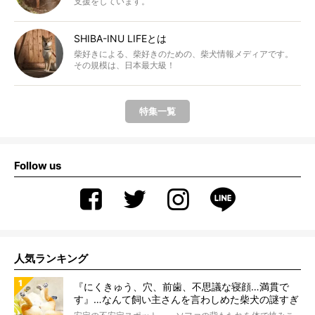
支援をしています。
SHIBA-INU LIFEとは
柴好きによる、柴好きのための、柴犬情報メディアです。
その規模は、日本最大級！
特集一覧
Follow us
人気ランキング
『にくきゅう、穴、前歯、不思議な寝顔…満貫で
す』…なんて飼い主さんを言わしめた柴犬の謎すぎ
る寝相がコチラです。