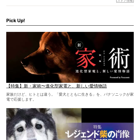
ストア情報
シーンがあったぞ。それは、背中を丸めて“ウンチなう”の姿
だ。
そこで私たち柴犬ライフは、ドッグブランド「PEGION（ペ
ギオン）」とコラボしてオリジナルの柴グッズを製作！
Pick Up!
柴犬と暮らす人もそうでない人も、とにかく柴犬を愛して
やまない皆さまへ。とんでもない柴グッズが爆誕です！
【特集】新・家術〜進化型家電と、新しい愛情物語
家族だけど、ヒトとは違う。「愛犬とともに生きる」を、パナソニックが家
電で応援します。