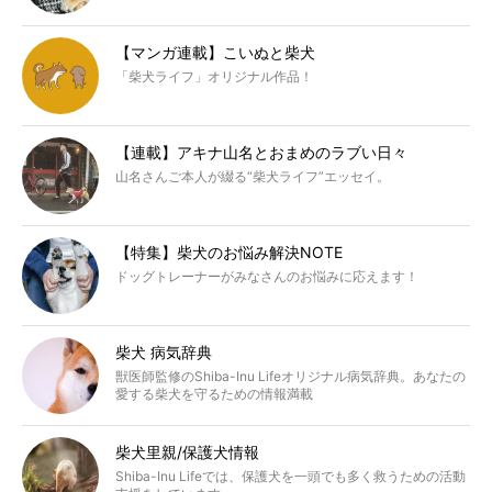
【マンガ連載】こいぬと柴犬
「柴犬ライフ」オリジナル作品！
【連載】アキナ山名とおまめのラブい日々
山名さんご本人が綴る“柴犬ライフ”エッセイ。
【特集】柴犬のお悩み解決NOTE
ドッグトレーナーがみなさんのお悩みに応えます！
柴犬 病気辞典
獣医師監修のShiba-Inu Lifeオリジナル病気辞典。あなたの
愛する柴犬を守るための情報満載
柴犬里親/保護犬情報
Shiba-Inu Lifeでは、保護犬を一頭でも多く救うための活動