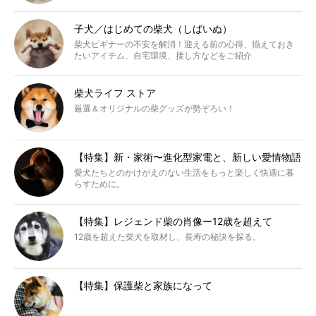
子犬／はじめての柴犬（しばいぬ）
柴犬ビギナーの不安を解消！迎える前の心得、揃えておき
たいアイテム、自宅環境、接し方などをご紹介
柴犬ライフ ストア
厳選＆オリジナルの柴グッズが勢ぞろい！
【特集】新・家術〜進化型家電と、新しい愛情物語
愛犬たちとのかけがえのない生活をもっと楽しく快適に暮
らすために。
【特集】レジェンド柴の肖像ー12歳を超えて
12歳を超えた柴犬を取材し、長寿の秘訣を探る。
【特集】保護柴と家族になって