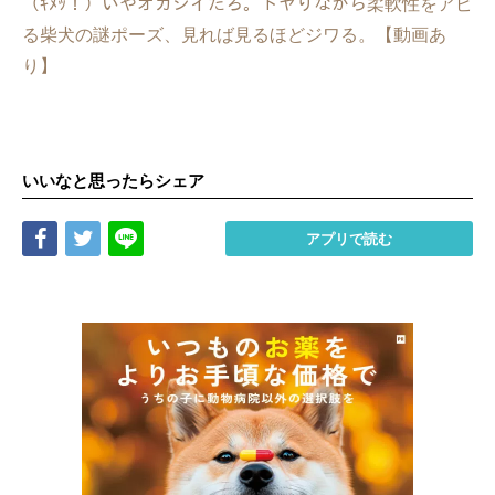
（ｷﾒｯ！）いやオカシイだろ。ドヤりながら柔軟性をアピ
る柴犬の謎ポーズ、見れば見るほどジワる。【動画あ
り】
いいなと思ったらシェア
Share
Tweet
LINE
アプリで読む