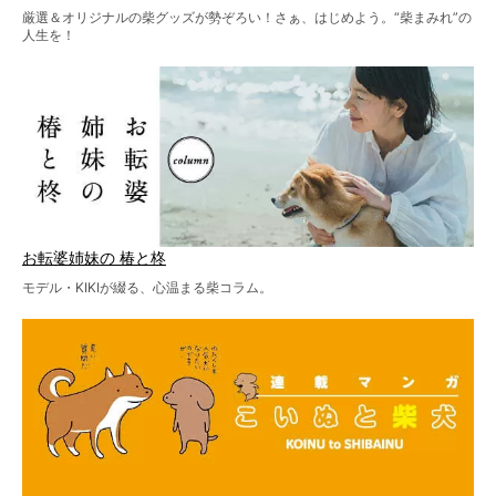
厳選＆オリジナルの柴グッズが勢ぞろい！さぁ、はじめよう。“柴まみれ”の
人生を！
お転婆姉妹の 椿と柊
モデル・KIKIが綴る、心温まる柴コラム。