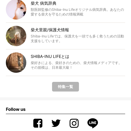
柴犬 病気辞典
獣医師監修のShiba-Inu Lifeオリジナル病気辞典。あなたの
愛する柴犬を守るための情報満載
柴犬里親/保護犬情報
Shiba-Inu Lifeでは、保護犬を一頭でも多く救うための活動
支援をしています。
SHIBA-INU LIFEとは
柴好きによる、柴好きのための、柴犬情報メディアです。
その規模は、日本最大級！
特集一覧
Follow us