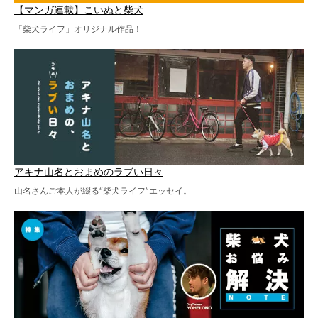
【マンガ連載】こいぬと柴犬
「柴犬ライフ」オリジナル作品！
アキナ山名とおまめのラブい日々
山名さんご本人が綴る“柴犬ライフ”エッセイ。