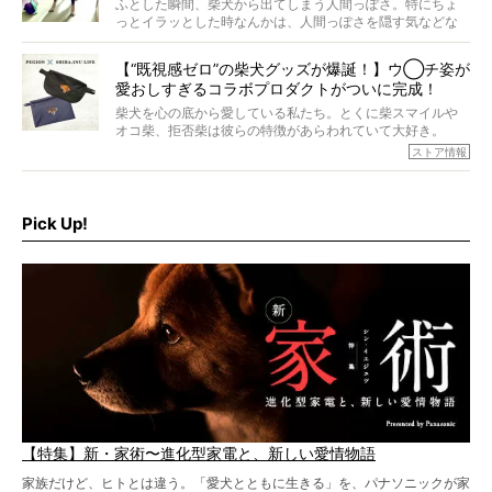
回登場してくれたのは、17歳のときろうくん。小さい頃か
ふとした瞬間、柴犬から出てしまう人間っぽさ。特にちょ
ら食が細かったため、何でも食べさせてきたということで
っとイラッとした時なんかは、人間っぽさを隠す気などな
すが、そんなときろうくんの長寿の秘訣とは。
いように見えます。もしかして本当の本当は、中身は人間
なんじゃ…？
【“既視感ゼロ”の柴犬グッズが爆誕！】ウ◯チ姿が
愛おしすぎるコラボプロダクトがついに完成！
柴犬を心の底から愛している私たち。とくに柴スマイルや
オコ柴、拒否柴は彼らの特徴があらわれていて大好き。
でもちょっと待て…もうひとつ、忘れてはならない愛おしい
ストア情報
シーンがあったぞ。それは、背中を丸めて“ウンチなう”の姿
だ。
そこで私たち柴犬ライフは、ドッグブランド「PEGION（ペ
ギオン）」とコラボしてオリジナルの柴グッズを製作！
Pick Up!
柴犬と暮らす人もそうでない人も、とにかく柴犬を愛して
やまない皆さまへ。とんでもない柴グッズが爆誕です！
【特集】新・家術〜進化型家電と、新しい愛情物語
家族だけど、ヒトとは違う。「愛犬とともに生きる」を、パナソニックが家