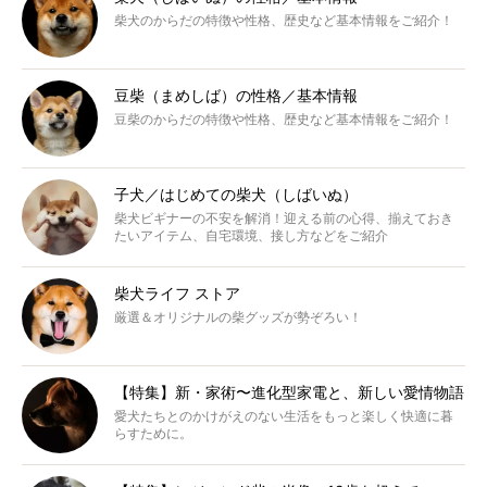
柴犬のからだの特徴や性格、歴史など基本情報をご紹介！
豆柴（まめしば）の性格／基本情報
豆柴のからだの特徴や性格、歴史など基本情報をご紹介！
子犬／はじめての柴犬（しばいぬ）
柴犬ビギナーの不安を解消！迎える前の心得、揃えておき
たいアイテム、自宅環境、接し方などをご紹介
柴犬ライフ ストア
厳選＆オリジナルの柴グッズが勢ぞろい！
【特集】新・家術〜進化型家電と、新しい愛情物語
愛犬たちとのかけがえのない生活をもっと楽しく快適に暮
らすために。