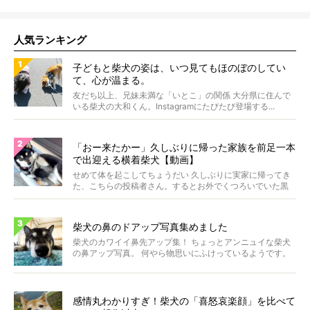
人気ランキング
子どもと柴犬の姿は、いつ見てもほのぼのしてい
て、心が温まる。
友だち以上、兄妹未満な「いとこ」の関係 大分県に住んで
いる柴犬の大和くん。Instagramにたびたび登場する...
「おー来たかー」久しぶりに帰った家族を前足一本
で出迎える横着柴犬【動画】
せめて体を起こしてちょうだい 久しぶりに実家に帰ってき
た、こちらの投稿者さん。するとお外でくつろいでいた黒
柴さ...
柴犬の鼻のドアップ写真集めました
柴犬のカワイイ鼻先アップ集！ ちょっとアンニュイな柴犬
の鼻アップ写真。 何やら物思いにふけっているようです。
ま...
感情丸わかりすぎ！柴犬の「喜怒哀楽顔」を比べて