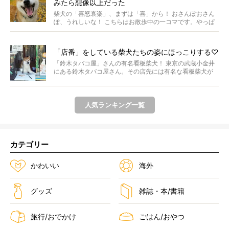
みたら想像以上だった
柴犬の「喜怒哀楽」、まずは「喜」から！ おさんぽおさん
ぽ、うれしいな！ こちらはお散歩中の一コマです。やっぱ
り...
「店番」をしている柴犬たちの姿にほっこりする♡
「鈴木タバコ屋」さんの有名看板柴犬！ 東京の武蔵小金井
にある鈴木タバコ屋さん。その店先には有名な看板柴犬が
いま...
人気ランキング一覧
カテゴリー
かわいい
海外
グッズ
雑誌・本/書籍
旅行/おでかけ
ごはん/おやつ