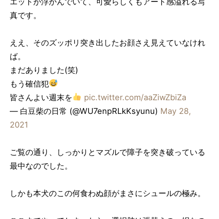
エットが浮かんでいて、可愛らしくもアート感溢れる写
真です。
ええ、そのズッポリ突き出したお顔さえ見えていなけれ
ば。
まだありました(笑)
もう確信犯
皆さんよい週末を
pic.twitter.com/aaZiwZbiZa
— 白豆柴の日常 (@WU7enpRLkKsyunu)
May 28,
2021
ご覧の通り、しっかりとマズルで障子を突き破っている
最中なのでした。
しかも本犬のこの何食わぬ顔がまさにシュールの極み。