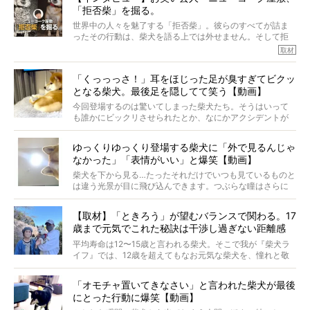
「拒否柴」を掘る。
きました！
※文章はご本人の了承を得て編集しています
世界中の人々を魅了する「拒否柴」。彼らのすべてが詰ま
※画像はすべてイメージです
ったその行動は、柴犬を語る上では外せません。そして拒
※この記事は個人の感想であり、効果・効能を示すものではありません
否柴がここまで話題になるのは、“映える”ことも理由のひと
取材
つ。
では…拒否柴を「版画」にしてみたら、どんな作品ができあ
「くっっっさ！」耳をほじった足が臭すぎてビクッ
がるのでしょうか。
となる柴犬。最後足を隠してて笑う【動画】
最近版画製作を始めた、お笑いコンビ「ニューヨーク」の
屋敷裕政さんに、拒否柴を掘っていただきました！ イン
今回登場するのは驚いてしまった柴犬たち。そうはいって
タビューと合わせてご覧ください。
も誰かにビックリさせられたとか、なにかアクシデントが
起きたとか、そういうことが原因ではありません。全ての
原因は彼ら自身にあったのです…！
ゆっくりゆっくり登場する柴犬に「外で見るんじゃ
なかった」「表情がいい」と爆笑【動画】
柴犬を下から見る…たったそれだけでいつも見ているものと
は違う光景が目に飛び込んできます。つぶらな瞳はさらに
つぶらに見え、モフモフのお顔はさらにモフモフに見えま
す。これはクセになる…！
【取材】「ときろう」が望むバランスで関わる。17
歳まで元気でこれた秘訣は干渉し過ぎない距離感
#38ときろう
平均寿命は12〜15歳と言われる柴犬。そこで我が『柴犬ラ
イフ』では、12歳を超えてもなお元気な柴犬を、憧れと敬
意を込めて“レジェンド柴”と呼んでいます。 この特集で
は、レジェンド柴たちのライフスタイルや食生活などにフ
「オモチャ置いてきなさい」と言われた柴犬が最後
ォーカスし、その元気の秘訣や、老犬と暮らすうえで大切
にとった行動に爆笑【動画】
だと思うことを、オーナーさんに語っていただきます。今