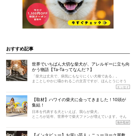
おすすめ記事
世界でいちばん大切な柴犬が、アレルギーに立ち向
かう物語【Ta-Taってなんだ？】
「柴犬は丈夫で、病気にもなりにくい犬種である」。
まことしやかに囁かれるこの文言ですが、ほんとうにそう
でしょうか？
エッセイ
もちろん、犬種としての完成度がとてつもなく高い柴犬だ
から、そういった側面はあります。
【取材】ハワイの柴犬に会ってきました！10頭が
でも、いざそれぞれの個体を見ていくと、丈夫で病気にも
集結！
なりにくい、とは言えないような気もするのです。
実際に「病気にならない」などということはないし、飼い
日本を代表する犬といえば、我らが柴犬。
主はそのためにやるべきことがある。
ところが近年、世界中で柴犬ファンが増えています。そん
今回は、柴犬に関わる方たちすべてに読んで欲しい、ある
な中「柴犬ライフ」が目をつけたのは、南の楽園ハワイ。
海外取材
柴犬とその家族のお話。
柴犬オーナーが多く、定期的にオフ会まで開催されている
ご本人からのレポートは、愛情たっぷりで示唆に富んだ物
とか。
語でした。
【インタビュー】お笑い芸人・ニューヨーク屋敷、
そんな噂を聞きつけ、今回はハワイの柴犬たちを取材して