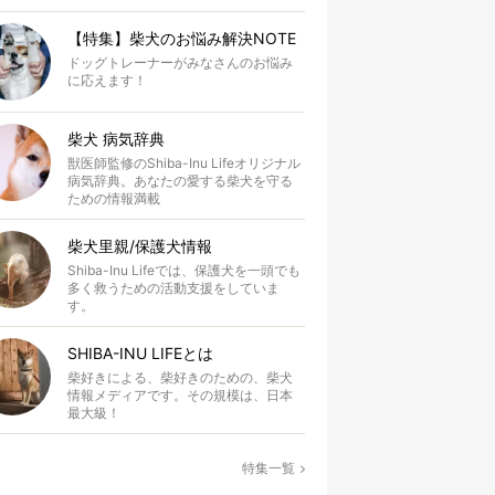
【特集】柴犬のお悩み解決NOTE
ドッグトレーナーがみなさんのお悩み
に応えます！
柴犬 病気辞典
獣医師監修のShiba-Inu Lifeオリジナル
病気辞典。あなたの愛する柴犬を守る
ための情報満載
柴犬里親/保護犬情報
Shiba-Inu Lifeでは、保護犬を一頭でも
多く救うための活動支援をしていま
す。
SHIBA-INU LIFEとは
柴好きによる、柴好きのための、柴犬
情報メディアです。その規模は、日本
最大級！
特集一覧