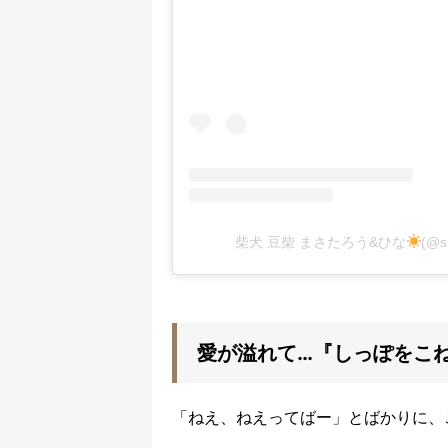
柴犬 豆柴 まさたろう&ひな
(@
愛が溢れて…『しっぽをこ
「ねえ、ねえってばー」とばかりに、