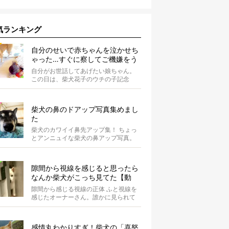
気ランキング
自分のせいで赤ちゃんを泣かせち
ゃった…すぐに察してご機嫌をう
かがう柴犬の優しさが泣ける【動
自分がお世話してあげたい娘ちゃん。
画】
この日は、柴犬花子のウチの子記念
日。ということで、オーナーさんはご
ちそうを...
柴犬の鼻のドアップ写真集めまし
た
柴犬のカワイイ鼻先アップ集！ ちょっ
とアンニュイな柴犬の鼻アップ写真。
何やら物思いにふけっているようで
す。ま...
隙間から視線を感じると思ったら
なんか柴犬がこっち見てた【動
画】
隙間から感じる視線の正体 ふと視線を
感じたオーナーさん。誰かに見られて
いる気がするのです。 まさ...
感情丸わかりすぎ！柴犬の「喜怒