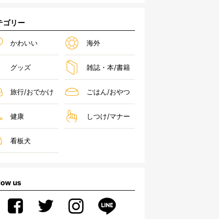
テゴリー
かわいい
海外
グッズ
雑誌・本/書籍
旅行/おでかけ
ごはん/おやつ
健康
しつけ/マナー
看板犬
low us