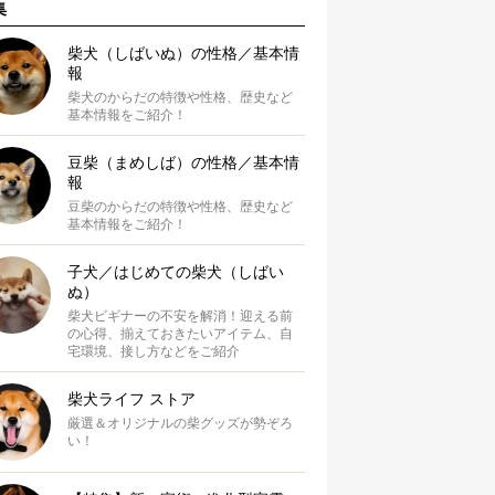
集
柴犬（しばいぬ）の性格／基本情
報
柴犬のからだの特徴や性格、歴史など
基本情報をご紹介！
豆柴（まめしば）の性格／基本情
報
豆柴のからだの特徴や性格、歴史など
基本情報をご紹介！
子犬／はじめての柴犬（しばい
ぬ）
柴犬ビギナーの不安を解消！迎える前
の心得、揃えておきたいアイテム、自
宅環境、接し方などをご紹介
柴犬ライフ ストア
厳選＆オリジナルの柴グッズが勢ぞろ
い！