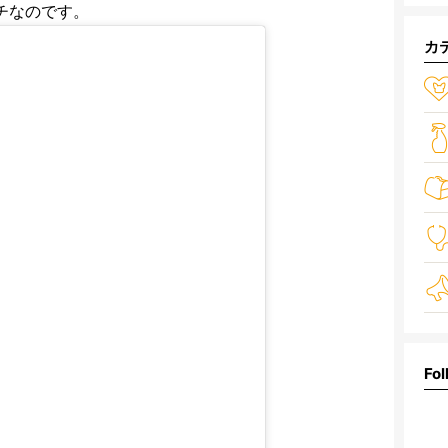
チなのです。
カ
Fol