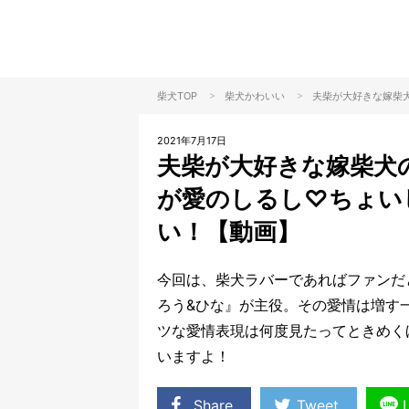
>
>
柴犬TOP
柴犬
かわいい
夫柴が大好きな嫁柴
2021年7月17日
夫柴が大好きな嫁柴犬
が愛のしるし♡ちょい
い！【動画】
今回は、柴犬ラバーであればファンだ
ろう&ひな』が主役。その愛情は増す
ツな愛情表現は何度見たってときめく
いますよ！
Share
Tweet