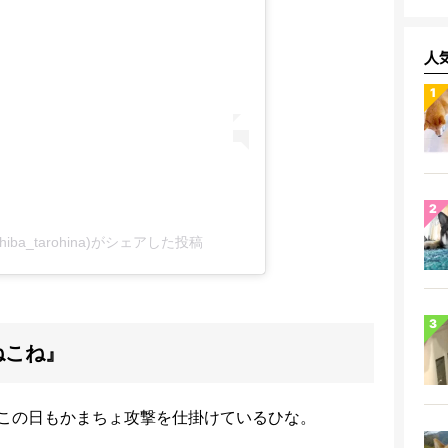
人
shiba_tarohina)がシェアした投稿
ねこね』
この日もかまちょ攻撃を仕掛けているひな。