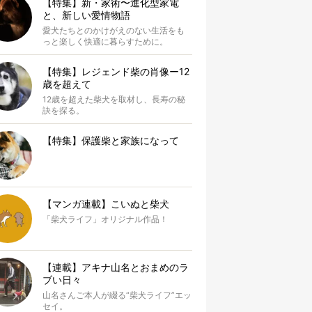
【特集】新・家術〜進化型家電
と、新しい愛情物語
愛犬たちとのかけがえのない生活をも
っと楽しく快適に暮らすために。
【特集】レジェンド柴の肖像ー12
歳を超えて
12歳を超えた柴犬を取材し、長寿の秘
訣を探る。
【特集】保護柴と家族になって
【マンガ連載】こいぬと柴犬
「柴犬ライフ」オリジナル作品！
【連載】アキナ山名とおまめのラ
ブい日々
山名さんご本人が綴る“柴犬ライフ”エッ
セイ。