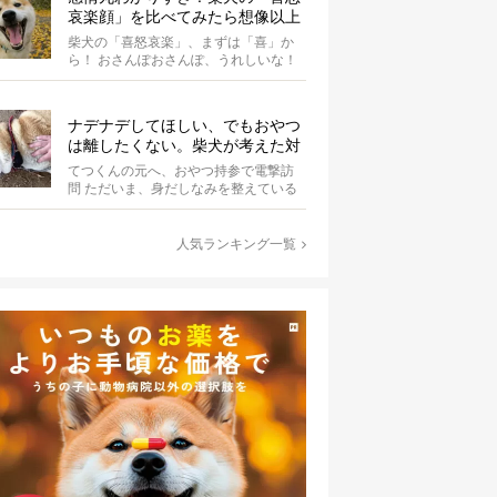
哀楽顔」を比べてみたら想像以上
だった
柴犬の「喜怒哀楽」、まずは「喜」か
ら！ おさんぽおさんぽ、うれしいな！
こちらはお散歩中の一コマです。やっ
ぱり...
ナデナデしてほしい、でもおやつ
は離したくない。柴犬が考えた対
応策が、欲しがりさんすぎて笑え
てつくんの元へ、おやつ持参で電撃訪
る【動画】
問 ただいま、身だしなみを整えている
最中の柴犬てつくん。 そこへ、オーナ
ーさ...
人気ランキング一覧