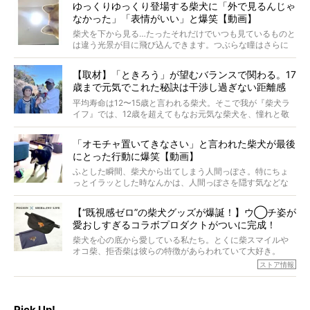
ゆっくりゆっくり登場する柴犬に「外で見るんじゃ
なかった」「表情がいい」と爆笑【動画】
柴犬を下から見る…たったそれだけでいつも見ているものと
は違う光景が目に飛び込んできます。つぶらな瞳はさらに
つぶらに見え、モフモフのお顔はさらにモフモフに見えま
す。これはクセになる…！
【取材】「ときろう」が望むバランスで関わる。17
歳まで元気でこれた秘訣は干渉し過ぎない距離感
#38ときろう
平均寿命は12〜15歳と言われる柴犬。そこで我が『柴犬ラ
イフ』では、12歳を超えてもなお元気な柴犬を、憧れと敬
意を込めて“レジェンド柴”と呼んでいます。 この特集で
は、レジェンド柴たちのライフスタイルや食生活などにフ
「オモチャ置いてきなさい」と言われた柴犬が最後
ォーカスし、その元気の秘訣や、老犬と暮らすうえで大切
にとった行動に爆笑【動画】
だと思うことを、オーナーさんに語っていただきます。今
回登場してくれたのは、17歳のときろうくん。小さい頃か
ふとした瞬間、柴犬から出てしまう人間っぽさ。特にちょ
ら食が細かったため、何でも食べさせてきたということで
っとイラッとした時なんかは、人間っぽさを隠す気などな
すが、そんなときろうくんの長寿の秘訣とは。
いように見えます。もしかして本当の本当は、中身は人間
なんじゃ…？
【“既視感ゼロ”の柴犬グッズが爆誕！】ウ◯チ姿が
愛おしすぎるコラボプロダクトがついに完成！
柴犬を心の底から愛している私たち。とくに柴スマイルや
オコ柴、拒否柴は彼らの特徴があらわれていて大好き。
でもちょっと待て…もうひとつ、忘れてはならない愛おしい
ストア情報
シーンがあったぞ。それは、背中を丸めて“ウンチなう”の姿
だ。
そこで私たち柴犬ライフは、ドッグブランド「PEGION（ペ
ギオン）」とコラボしてオリジナルの柴グッズを製作！
Pick Up!