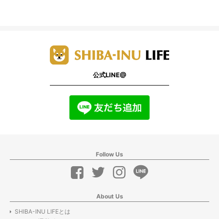
公式LINE@
Follow Us
About Us
SHIBA-INU LIFEとは