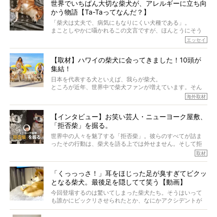
世界でいちばん大切な柴犬が、アレルギーに立ち向
かう物語【Ta-Taってなんだ？】
「柴犬は丈夫で、病気にもなりにくい犬種である」。
まことしやかに囁かれるこの文言ですが、ほんとうにそう
でしょうか？
エッセイ
もちろん、犬種としての完成度がとてつもなく高い柴犬だ
から、そういった側面はあります。
【取材】ハワイの柴犬に会ってきました！10頭が
でも、いざそれぞれの個体を見ていくと、丈夫で病気にも
集結！
なりにくい、とは言えないような気もするのです。
実際に「病気にならない」などということはないし、飼い
日本を代表する犬といえば、我らが柴犬。
主はそのためにやるべきことがある。
ところが近年、世界中で柴犬ファンが増えています。そん
今回は、柴犬に関わる方たちすべてに読んで欲しい、ある
な中「柴犬ライフ」が目をつけたのは、南の楽園ハワイ。
海外取材
柴犬とその家族のお話。
柴犬オーナーが多く、定期的にオフ会まで開催されている
ご本人からのレポートは、愛情たっぷりで示唆に富んだ物
とか。
語でした。
【インタビュー】お笑い芸人・ニューヨーク屋敷、
そんな噂を聞きつけ、今回はハワイの柴犬たちを取材して
「拒否柴」を掘る。
きました！
※文章はご本人の了承を得て編集しています
世界中の人々を魅了する「拒否柴」。彼らのすべてが詰ま
※画像はすべてイメージです
ったその行動は、柴犬を語る上では外せません。そして拒
※この記事は個人の感想であり、効果・効能を示すものではありません
否柴がここまで話題になるのは、“映える”ことも理由のひと
取材
つ。
では…拒否柴を「版画」にしてみたら、どんな作品ができあ
「くっっっさ！」耳をほじった足が臭すぎてビクッ
がるのでしょうか。
となる柴犬。最後足を隠してて笑う【動画】
最近版画製作を始めた、お笑いコンビ「ニューヨーク」の
屋敷裕政さんに、拒否柴を掘っていただきました！ イン
今回登場するのは驚いてしまった柴犬たち。そうはいって
タビューと合わせてご覧ください。
も誰かにビックリさせられたとか、なにかアクシデントが
起きたとか、そういうことが原因ではありません。全ての
原因は彼ら自身にあったのです…！