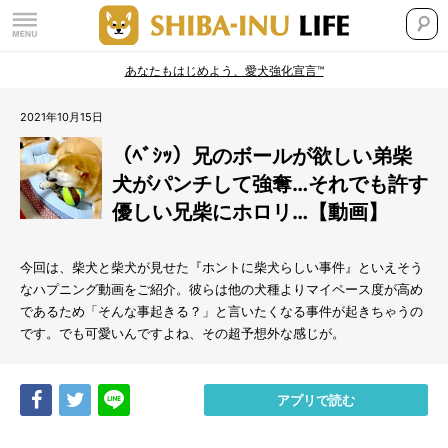
あなたもはじめよう、愛犬強化宣言™
2021年10月15日
（ﾍﾞｼｯ）兄のボールが欲しい弟柴
犬がパンチして強奪…それでも許す
優しい兄柴にホロリ…【動画】
今回は、柴犬と柴犬が見せた『ホントに柴犬らしい事件』といえそう
なハプニング動画をご紹介。彼らは他の犬種よりマイペース度が高め
であるため「そんな事起きる？」と言いたくなる事件が起きちゃうの
です。でも可愛いんですよね、その超予想外な感じが。
Share
Tweet
LINE
アプリで読む