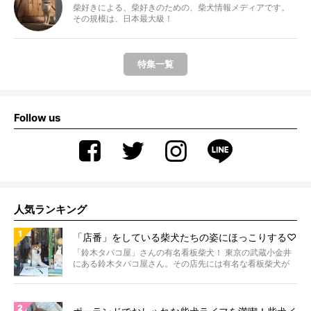
柴好きによる、柴好きのための、柴犬情報メディアです。
その規模は、日本最大級！
特集一覧
Follow us
人気ランキング
「店番」をしている柴犬たちの姿にほっこりする♡
「鈴木タバコ屋」さんの有名看板柴犬！ 東京の武蔵小金井
にある鈴木タバコ屋さん。その店先には有名な看板柴犬が
いま...