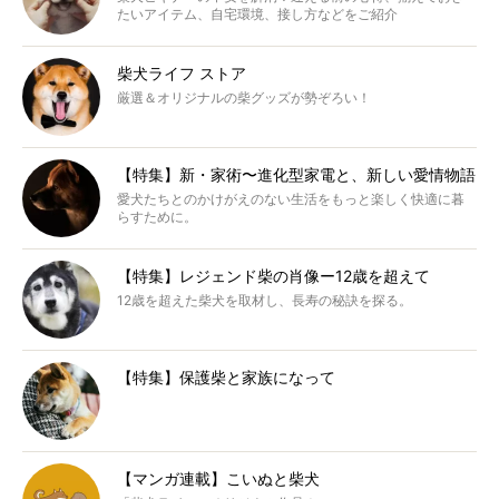
たいアイテム、自宅環境、接し方などをご紹介
柴犬ライフ ストア
厳選＆オリジナルの柴グッズが勢ぞろい！
【特集】新・家術〜進化型家電と、新しい愛情物語
愛犬たちとのかけがえのない生活をもっと楽しく快適に暮
らすために。
【特集】レジェンド柴の肖像ー12歳を超えて
12歳を超えた柴犬を取材し、長寿の秘訣を探る。
【特集】保護柴と家族になって
【マンガ連載】こいぬと柴犬