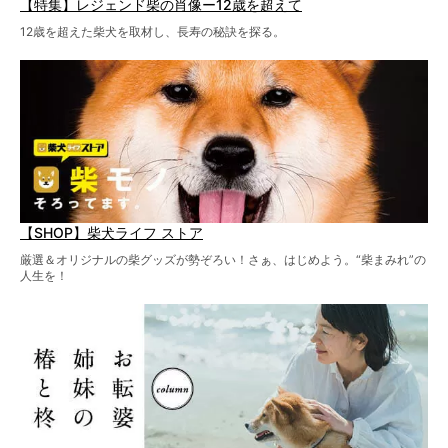
【特集】レジェンド柴の肖像ー12歳を超えて
12歳を超えた柴犬を取材し、長寿の秘訣を探る。
【SHOP】柴犬ライフ ストア
厳選＆オリジナルの柴グッズが勢ぞろい！さぁ、はじめよう。“柴まみれ”の
人生を！