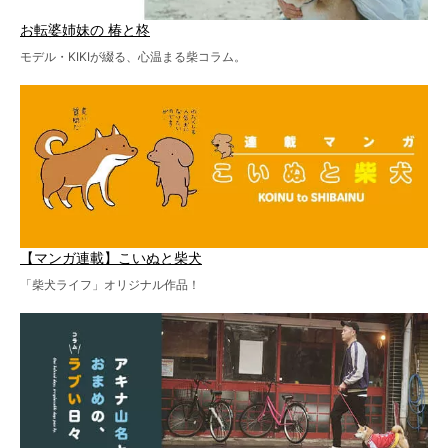
お転婆姉妹の 椿と柊
モデル・KIKIが綴る、心温まる柴コラム。
【マンガ連載】こいぬと柴犬
「柴犬ライフ」オリジナル作品！