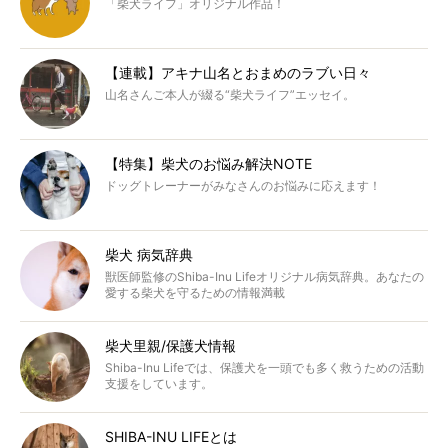
「柴犬ライフ」オリジナル作品！
【連載】アキナ山名とおまめのラブい日々
山名さんご本人が綴る“柴犬ライフ”エッセイ。
【特集】柴犬のお悩み解決NOTE
ドッグトレーナーがみなさんのお悩みに応えます！
柴犬 病気辞典
獣医師監修のShiba-Inu Lifeオリジナル病気辞典。あなたの
愛する柴犬を守るための情報満載
柴犬里親/保護犬情報
Shiba-Inu Lifeでは、保護犬を一頭でも多く救うための活動
支援をしています。
SHIBA-INU LIFEとは