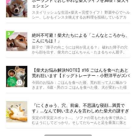
ポーランドでおしゃれな柴犬ライフを満喫！柴犬イ
ェシェン
スタイリッシュな生活×柴犬＝完璧ライフ！ 野菜中心でヘル
シー、しかもインスタ映えするお料理を投稿しているアカ
ウ...
絶叫不可避！柴犬たちによる「こんなところから、
こんにちは！」
親子で「障子の向こうには何が見える？」 破れた障子の穴
から顔を出す、柴犬のこばんちゃん・たまるちゃん親子。
親子...
【柴犬お悩み解決NOTE】♯16 ごはんを食べたあと
荒れ狂います【ドッグトレーナー・小野洋平がズバ
リ回答】
今回のお悩み：ごはんを食べた後、荒れ狂って人に噛みつ
きます。 6歳・男のコ ごはんを食べた後、犬が変わった様
に...
『にくきゅう、穴、前歯、不思議な寝顔…満貫で
す』…なんて飼い主さんを言わしめた柴犬の謎すぎ
る寝相がコチラです。
安定の不安定スポット…。 ソファの背もたれを体で挟みこ
むようにしてどっかり。そしてだらーんと足を垂直に落と
して...