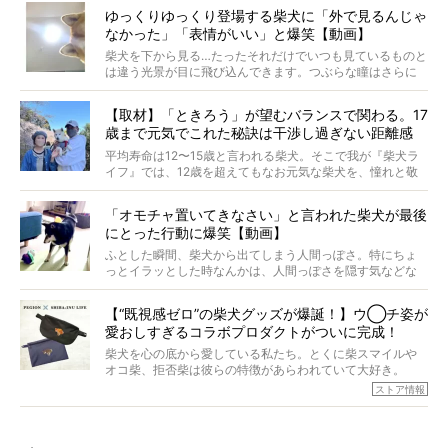
原因は彼ら自身にあったのです…！
ゆっくりゆっくり登場する柴犬に「外で見るんじゃ
なかった」「表情がいい」と爆笑【動画】
柴犬を下から見る…たったそれだけでいつも見ているものと
は違う光景が目に飛び込んできます。つぶらな瞳はさらに
つぶらに見え、モフモフのお顔はさらにモフモフに見えま
す。これはクセになる…！
【取材】「ときろう」が望むバランスで関わる。17
歳まで元気でこれた秘訣は干渉し過ぎない距離感
#38ときろう
平均寿命は12〜15歳と言われる柴犬。そこで我が『柴犬ラ
イフ』では、12歳を超えてもなお元気な柴犬を、憧れと敬
意を込めて“レジェンド柴”と呼んでいます。 この特集で
は、レジェンド柴たちのライフスタイルや食生活などにフ
「オモチャ置いてきなさい」と言われた柴犬が最後
ォーカスし、その元気の秘訣や、老犬と暮らすうえで大切
にとった行動に爆笑【動画】
だと思うことを、オーナーさんに語っていただきます。今
回登場してくれたのは、17歳のときろうくん。小さい頃か
ふとした瞬間、柴犬から出てしまう人間っぽさ。特にちょ
ら食が細かったため、何でも食べさせてきたということで
っとイラッとした時なんかは、人間っぽさを隠す気などな
すが、そんなときろうくんの長寿の秘訣とは。
いように見えます。もしかして本当の本当は、中身は人間
なんじゃ…？
【“既視感ゼロ”の柴犬グッズが爆誕！】ウ◯チ姿が
愛おしすぎるコラボプロダクトがついに完成！
柴犬を心の底から愛している私たち。とくに柴スマイルや
オコ柴、拒否柴は彼らの特徴があらわれていて大好き。
でもちょっと待て…もうひとつ、忘れてはならない愛おしい
ストア情報
シーンがあったぞ。それは、背中を丸めて“ウンチなう”の姿
だ。
そこで私たち柴犬ライフは、ドッグブランド「PEGION（ペ