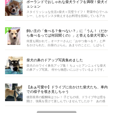
ポーランドでおしゃれな柴犬ライフを満喫！柴犬イ
ェシェン
スタイリッシュな生活×柴犬＝完璧ライフ！ 野菜中心でヘル
シー、しかもインスタ映えするお料理を投稿しているアカ
ウ...
飼い主の「食べる？食べない？」に「うん！（だか
ら食べるってば何回聞くの）」と答える柴犬可愛い
【動画】
何度も聞かれて… オーナーさんに「おやつ食べる？」と声
をかけられた、白柴のぶらん。あまりのことに、しばらく
フリ...
柴犬の鼻のドアップ写真集めました
柴犬のカワイイ鼻先アップ集！ ちょっとアンニュイな柴犬
の鼻アップ写真。 何やら物思いにふけっているようです。
ま...
【あぁ可愛や】ドライブに出かけた柴犬たち、車内
での様子を覗き見しちゃう
後部座席の醍醐味はコレ！ 子どもの頃、ドライブ中は窓を
開け、強風を受けて楽しんでいませんでしたか？ あの感
じが...