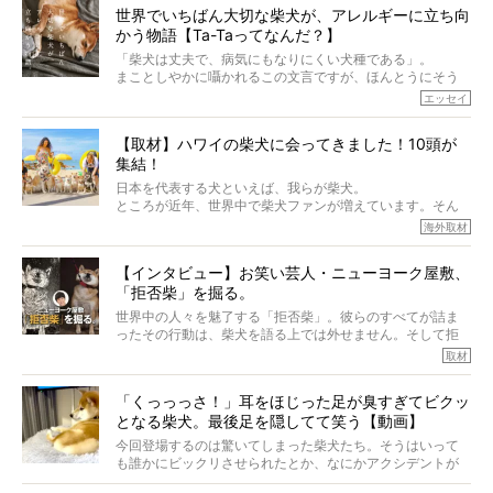
世界でいちばん大切な柴犬が、アレルギーに立ち向
かう物語【Ta-Taってなんだ？】
「柴犬は丈夫で、病気にもなりにくい犬種である」。
まことしやかに囁かれるこの文言ですが、ほんとうにそう
でしょうか？
エッセイ
もちろん、犬種としての完成度がとてつもなく高い柴犬だ
から、そういった側面はあります。
【取材】ハワイの柴犬に会ってきました！10頭が
でも、いざそれぞれの個体を見ていくと、丈夫で病気にも
集結！
なりにくい、とは言えないような気もするのです。
実際に「病気にならない」などということはないし、飼い
日本を代表する犬といえば、我らが柴犬。
主はそのためにやるべきことがある。
ところが近年、世界中で柴犬ファンが増えています。そん
今回は、柴犬に関わる方たちすべてに読んで欲しい、ある
な中「柴犬ライフ」が目をつけたのは、南の楽園ハワイ。
海外取材
柴犬とその家族のお話。
柴犬オーナーが多く、定期的にオフ会まで開催されている
ご本人からのレポートは、愛情たっぷりで示唆に富んだ物
とか。
語でした。
【インタビュー】お笑い芸人・ニューヨーク屋敷、
そんな噂を聞きつけ、今回はハワイの柴犬たちを取材して
「拒否柴」を掘る。
きました！
※文章はご本人の了承を得て編集しています
世界中の人々を魅了する「拒否柴」。彼らのすべてが詰ま
※画像はすべてイメージです
ったその行動は、柴犬を語る上では外せません。そして拒
※この記事は個人の感想であり、効果・効能を示すものではありません
否柴がここまで話題になるのは、“映える”ことも理由のひと
取材
つ。
では…拒否柴を「版画」にしてみたら、どんな作品ができあ
「くっっっさ！」耳をほじった足が臭すぎてビクッ
がるのでしょうか。
となる柴犬。最後足を隠してて笑う【動画】
最近版画製作を始めた、お笑いコンビ「ニューヨーク」の
屋敷裕政さんに、拒否柴を掘っていただきました！ イン
今回登場するのは驚いてしまった柴犬たち。そうはいって
タビューと合わせてご覧ください。
も誰かにビックリさせられたとか、なにかアクシデントが
起きたとか、そういうことが原因ではありません。全ての