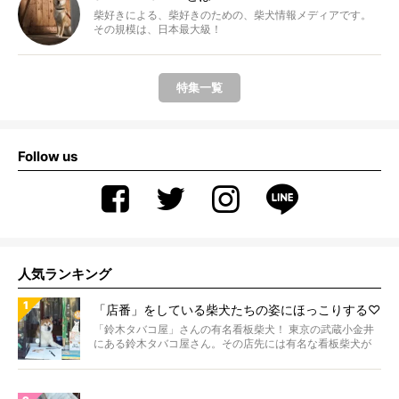
柴好きによる、柴好きのための、柴犬情報メディアです。
その規模は、日本最大級！
特集一覧
Follow us
人気ランキング
「店番」をしている柴犬たちの姿にほっこりする♡
「鈴木タバコ屋」さんの有名看板柴犬！ 東京の武蔵小金井
にある鈴木タバコ屋さん。その店先には有名な看板柴犬が
いま...