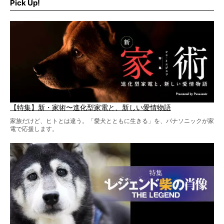
ギオン）」とコラボしてオリジナルの柴グッズを製作！
Pick Up!
柴犬と暮らす人もそうでない人も、とにかく柴犬を愛して
やまない皆さまへ。とんでもない柴グッズが爆誕です！
【特集】新・家術〜進化型家電と、新しい愛情物語
家族だけど、ヒトとは違う。「愛犬とともに生きる」を、パナソニックが家
電で応援します。