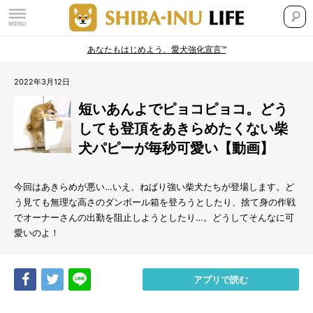
あなたもはじめよう、愛犬強化宣言™
2022年3月12日
短いあんよでピョコピョコ。どう
しても登頂をあきらめたくない柴
犬パピーが毎秒可愛い【動画】
今回はあきらめが悪い…いえ、ねばり強い柴犬たちが登場します。ど
う見ても無理な高さのダンボール箱を登ろうとしたり、捨て身の作戦
でオーナーさんの出勤を阻止しようとしたり…。どうしてそんなに可
愛いのよ！
Share
Tweet
LINE
アプリで読む