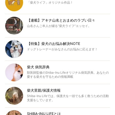
「柴犬ライフ」オリジナル作品！
【連載】アキナ山名とおまめのラブい日々
山名さんご本人が綴る“柴犬ライフ”エッセイ。
【特集】柴犬のお悩み解決NOTE
ドッグトレーナーがみなさんのお悩みに応えます！
柴犬 病気辞典
獣医師監修のShiba-Inu Lifeオリジナル病気辞典。あなたの
愛する柴犬を守るための情報満載
柴犬里親/保護犬情報
Shiba-Inu Lifeでは、保護犬を一頭でも多く救うための活動
支援をしています。
SHIBA-INU LIFEとは