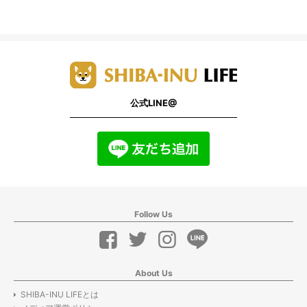
公式LINE@
Follow Us
About Us
SHIBA-INU LIFEとは