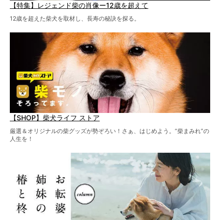
【特集】レジェンド柴の肖像ー12歳を超えて
12歳を超えた柴犬を取材し、長寿の秘訣を探る。
【SHOP】柴犬ライフ ストア
厳選＆オリジナルの柴グッズが勢ぞろい！さぁ、はじめよう。“柴まみれ”の
人生を！