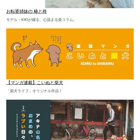
お転婆姉妹の 椿と柊
モデル・KIKIが綴る、心温まる柴コラム。
【マンガ連載】こいぬと柴犬
「柴犬ライフ」オリジナル作品！