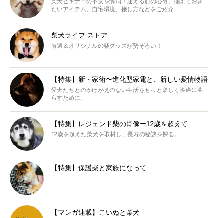
柴犬ビギナーの不安を解消！迎える前の心得、揃えておき
たいアイテム、自宅環境、接し方などをご紹介
柴犬ライフ ストア
厳選＆オリジナルの柴グッズが勢ぞろい！
【特集】新・家術〜進化型家電と、新しい愛情物語
愛犬たちとのかけがえのない生活をもっと楽しく快適に暮
らすために。
【特集】レジェンド柴の肖像ー12歳を超えて
12歳を超えた柴犬を取材し、長寿の秘訣を探る。
【特集】保護柴と家族になって
【マンガ連載】こいぬと柴犬