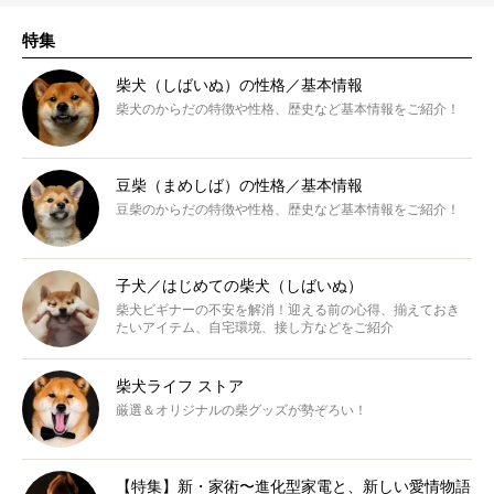
特集
柴犬（しばいぬ）の性格／基本情報
柴犬のからだの特徴や性格、歴史など基本情報をご紹介！
豆柴（まめしば）の性格／基本情報
豆柴のからだの特徴や性格、歴史など基本情報をご紹介！
子犬／はじめての柴犬（しばいぬ）
柴犬ビギナーの不安を解消！迎える前の心得、揃えておき
たいアイテム、自宅環境、接し方などをご紹介
柴犬ライフ ストア
厳選＆オリジナルの柴グッズが勢ぞろい！
【特集】新・家術〜進化型家電と、新しい愛情物語