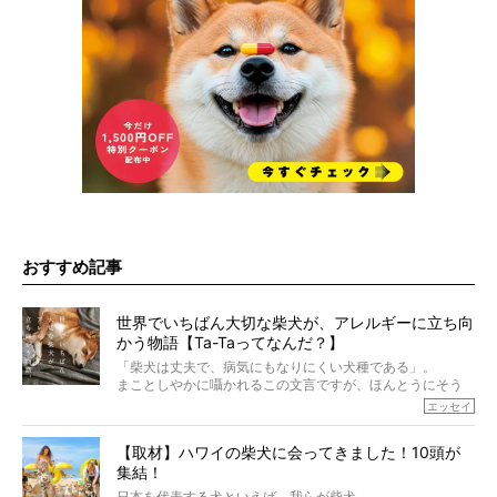
おすすめ記事
世界でいちばん大切な柴犬が、アレルギーに立ち向
かう物語【Ta-Taってなんだ？】
「柴犬は丈夫で、病気にもなりにくい犬種である」。
まことしやかに囁かれるこの文言ですが、ほんとうにそう
でしょうか？
エッセイ
もちろん、犬種としての完成度がとてつもなく高い柴犬だ
から、そういった側面はあります。
【取材】ハワイの柴犬に会ってきました！10頭が
でも、いざそれぞれの個体を見ていくと、丈夫で病気にも
集結！
なりにくい、とは言えないような気もするのです。
実際に「病気にならない」などということはないし、飼い
日本を代表する犬といえば、我らが柴犬。