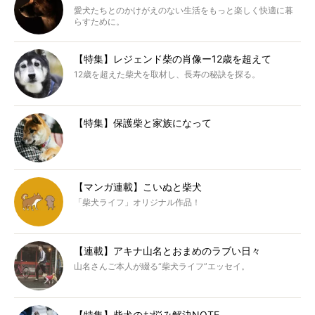
愛犬たちとのかけがえのない生活をもっと楽しく快適に暮
らすために。
【特集】レジェンド柴の肖像ー12歳を超えて
12歳を超えた柴犬を取材し、長寿の秘訣を探る。
【特集】保護柴と家族になって
【マンガ連載】こいぬと柴犬
「柴犬ライフ」オリジナル作品！
【連載】アキナ山名とおまめのラブい日々
山名さんご本人が綴る“柴犬ライフ”エッセイ。
【特集】柴犬のお悩み解決NOTE