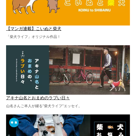
【マンガ連載】こいぬと柴犬
「柴犬ライフ」オリジナル作品！
アキナ山名とおまめのラブい日々
山名さんご本人が綴る“柴犬ライフ”エッセイ。