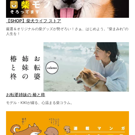
【SHOP】柴犬ライフ ストア
厳選＆オリジナルの柴グッズが勢ぞろい！さぁ、はじめよう。“柴まみれ”の
人生を！
お転婆姉妹の 椿と柊
モデル・KIKIが綴る、心温まる柴コラム。