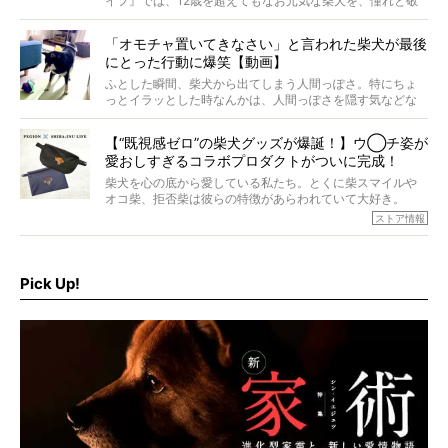
イフ』では、12歳を超えてもなお元気な柴犬を、憧れと敬
意を込めて“レジェンド柴”と呼んでいます。 この特集で
は、レジェンド柴たちのライフスタイルや食生活などにフ
「オモチャ置いてきなさい」と言われた柴犬が最後
ォーカスし、その元気の秘訣や、老犬と暮らすうえで大切
にとった行動に爆笑【動画】
だと思うことを、オーナーさんに語っていただきます。今
回登場してくれたのは、17歳のときろうくん。小さい頃か
ふとした瞬間、柴犬から出てしまう人間っぽさ。特にちょ
ら食が細かったため、何でも食べさせてきたということで
っとイラッとした時なんかは、人間っぽさを隠す気などな
すが、そんなときろうくんの長寿の秘訣とは。
いように見えます。もしかして本当の本当は、中身は人間
なんじゃ…？
【“既視感ゼロ”の柴犬グッズが爆誕！】ウ◯チ姿が
愛おしすぎるコラボプロダクトがついに完成！
柴犬を心の底から愛している私たち。とくに柴スマイルや
オコ柴、拒否柴は彼らの特徴があらわれていて大好き。
でもちょっと待て…もうひとつ、忘れてはならない愛おしい
ストア情報
シーンがあったぞ。それは、背中を丸めて“ウンチなう”の姿
だ。
そこで私たち柴犬ライフは、ドッグブランド「PEGION（ペ
ギオン）」とコラボしてオリジナルの柴グッズを製作！
Pick Up!
柴犬と暮らす人もそうでない人も、とにかく柴犬を愛して
やまない皆さまへ。とんでもない柴グッズが爆誕です！