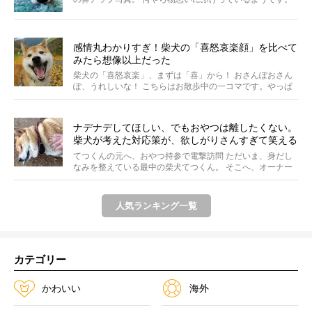
ま...
感情丸わかりすぎ！柴犬の「喜怒哀楽顔」を比べて
みたら想像以上だった
柴犬の「喜怒哀楽」、まずは「喜」から！ おさんぽおさん
ぽ、うれしいな！ こちらはお散歩中の一コマです。やっぱ
り...
ナデナデしてほしい、でもおやつは離したくない。
柴犬が考えた対応策が、欲しがりさんすぎて笑える
【動画】
てつくんの元へ、おやつ持参で電撃訪問 ただいま、身だし
なみを整えている最中の柴犬てつくん。 そこへ、オーナー
さ...
人気ランキング一覧
カテゴリー
かわいい
海外