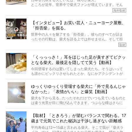
主はそのためにやるべきことがある。
ところが近年、世界中で柴犬ファンが増えています。そん
今回は、柴犬に関わる方たちすべてに読んで欲しい、ある
な中「柴犬ライフ」が目をつけたのは、南の楽園ハワイ。
海外取材
柴犬とその家族のお話。
柴犬オーナーが多く、定期的にオフ会まで開催されている
ご本人からのレポートは、愛情たっぷりで示唆に富んだ物
とか。
語でした。
【インタビュー】お笑い芸人・ニューヨーク屋敷、
そんな噂を聞きつけ、今回はハワイの柴犬たちを取材して
「拒否柴」を掘る。
きました！
※文章はご本人の了承を得て編集しています
世界中の人々を魅了する「拒否柴」。彼らのすべてが詰ま
※画像はすべてイメージです
ったその行動は、柴犬を語る上では外せません。そして拒
※この記事は個人の感想であり、効果・効能を示すものではありません
否柴がここまで話題になるのは、“映える”ことも理由のひと
取材
つ。
では…拒否柴を「版画」にしてみたら、どんな作品ができあ
「くっっっさ！」耳をほじった足が臭すぎてビクッ
がるのでしょうか。
となる柴犬。最後足を隠してて笑う【動画】
最近版画製作を始めた、お笑いコンビ「ニューヨーク」の
屋敷裕政さんに、拒否柴を掘っていただきました！ イン
今回登場するのは驚いてしまった柴犬たち。そうはいって
タビューと合わせてご覧ください。
も誰かにビックリさせられたとか、なにかアクシデントが
起きたとか、そういうことが原因ではありません。全ての
原因は彼ら自身にあったのです…！
ゆっくりゆっくり登場する柴犬に「外で見るんじゃ
なかった」「表情がいい」と爆笑【動画】
柴犬を下から見る…たったそれだけでいつも見ているものと
は違う光景が目に飛び込んできます。つぶらな瞳はさらに
つぶらに見え、モフモフのお顔はさらにモフモフに見えま
す。これはクセになる…！
【取材】「ときろう」が望むバランスで関わる。17
歳まで元気でこれた秘訣は干渉し過ぎない距離感
#38ときろう
平均寿命は12〜15歳と言われる柴犬。そこで我が『柴犬ラ