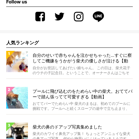
Follow us
人気ランキング
自分のせいで赤ちゃんを泣かせちゃった…すぐに察
してご機嫌をうかがう柴犬の優しさが泣ける【動
画】
自分がお世話してあげたい娘ちゃん。 この日は、柴犬花子
のウチの子記念日。ということで、オーナーさんはごちそ
うを...
プールに飛び込むのをためらい中の柴犬。おててパ
ーで踏ん張ってて可愛すぎる【動画】
おててパーでためらい中 柴犬のまるは、初めてのプールに
挑戦です。プールへと続くスロープの途中で立ち止まり、
前足...
柴犬の鼻のドアップ写真集めました
柴犬のカワイイ鼻先アップ集！ ちょっとアンニュイな柴犬
の鼻アップ写真。 何やら物思いにふけっているようです。