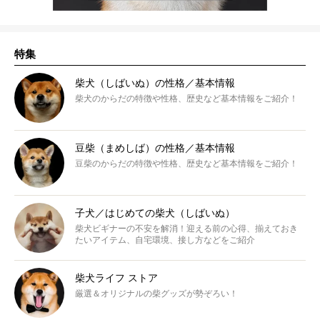
特集
柴犬（しばいぬ）の性格／基本情報
柴犬のからだの特徴や性格、歴史など基本情報をご紹介！
豆柴（まめしば）の性格／基本情報
豆柴のからだの特徴や性格、歴史など基本情報をご紹介！
子犬／はじめての柴犬（しばいぬ）
柴犬ビギナーの不安を解消！迎える前の心得、揃えておき
たいアイテム、自宅環境、接し方などをご紹介
柴犬ライフ ストア
厳選＆オリジナルの柴グッズが勢ぞろい！