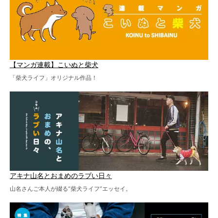
【マンガ連載】こいぬと柴犬
「柴犬ライフ」オリジナル作品！
アキナ山名とおまめのラブい日々
山名さんご本人が綴る“柴犬ライフ”エッセイ。