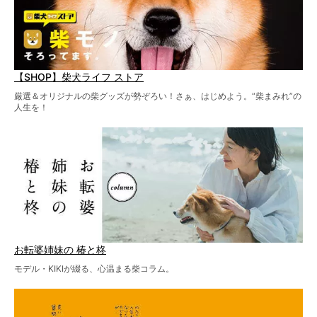
【SHOP】柴犬ライフ ストア
厳選＆オリジナルの柴グッズが勢ぞろい！さぁ、はじめよう。“柴まみれ”の
人生を！
お転婆姉妹の 椿と柊
モデル・KIKIが綴る、心温まる柴コラム。