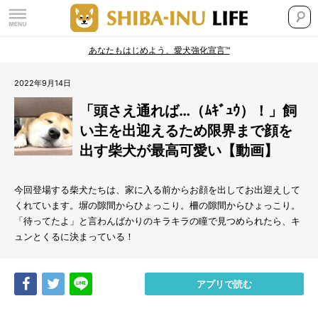
あなたもはじめよう、愛犬強化宣言™
2022年9月14日
「頭さえ通れば…（ﾑｷﾞｭｳ）！」飼
い主を出迎えるため限界まで顔を
出す柴犬が最高可愛い【動画】
今回登場する柴犬たちは、家に入る前からお顔を出してお出迎えして
くれています。塀の隙間からひょっこり。柵の隙間からひょっこり。
「待ってたよ」と言わんばかりのキラキラの瞳で見つめられたら、キ
ュンとくるに決まっている！
Share
Tweet
LINE
アプリで読む