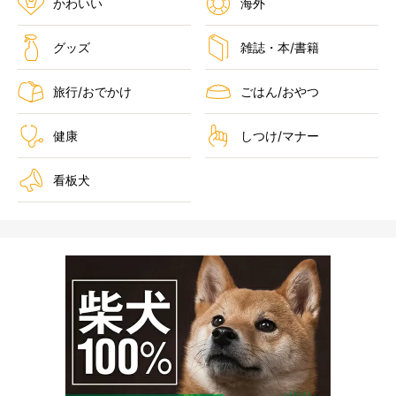
かわいい
海外
グッズ
雑誌・本/書籍
旅行/おでかけ
ごはん/おやつ
健康
しつけ/マナー
看板犬