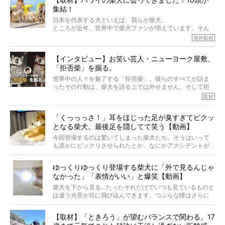
でも、いざそれぞれの個体を見ていくと、丈夫で病気にも
集結！
なりにくい、とは言えないような気もするのです。
実際に「病気にならない」などということはないし、飼い
日本を代表する犬といえば、我らが柴犬。
主はそのためにやるべきことがある。
ところが近年、世界中で柴犬ファンが増えています。そん
今回は、柴犬に関わる方たちすべてに読んで欲しい、ある
な中「柴犬ライフ」が目をつけたのは、南の楽園ハワイ。
海外取材
柴犬とその家族のお話。
柴犬オーナーが多く、定期的にオフ会まで開催されている
ご本人からのレポートは、愛情たっぷりで示唆に富んだ物
とか。
語でした。
【インタビュー】お笑い芸人・ニューヨーク屋敷、
そんな噂を聞きつけ、今回はハワイの柴犬たちを取材して
「拒否柴」を掘る。
きました！
※文章はご本人の了承を得て編集しています
世界中の人々を魅了する「拒否柴」。彼らのすべてが詰ま
※画像はすべてイメージです
ったその行動は、柴犬を語る上では外せません。そして拒
※この記事は個人の感想であり、効果・効能を示すものではありません
否柴がここまで話題になるのは、“映える”ことも理由のひと
取材
つ。
では…拒否柴を「版画」にしてみたら、どんな作品ができあ
「くっっっさ！」耳をほじった足が臭すぎてビクッ
がるのでしょうか。
となる柴犬。最後足を隠してて笑う【動画】
最近版画製作を始めた、お笑いコンビ「ニューヨーク」の
屋敷裕政さんに、拒否柴を掘っていただきました！ イン
今回登場するのは驚いてしまった柴犬たち。そうはいって
タビューと合わせてご覧ください。
も誰かにビックリさせられたとか、なにかアクシデントが
起きたとか、そういうことが原因ではありません。全ての
原因は彼ら自身にあったのです…！
ゆっくりゆっくり登場する柴犬に「外で見るんじゃ
なかった」「表情がいい」と爆笑【動画】
柴犬を下から見る…たったそれだけでいつも見ているものと
は違う光景が目に飛び込んできます。つぶらな瞳はさらに
つぶらに見え、モフモフのお顔はさらにモフモフに見えま
す。これはクセになる…！
【取材】「ときろう」が望むバランスで関わる。17