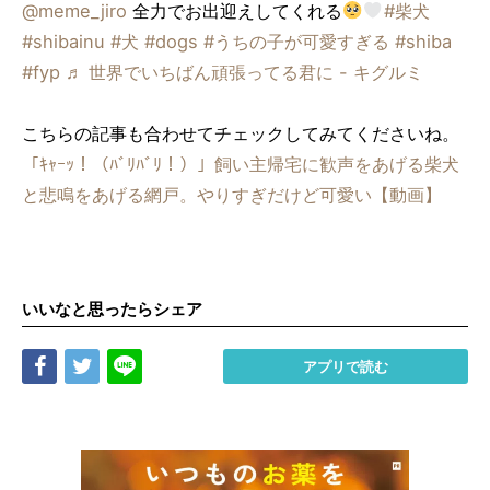
@meme_jiro
全力でお出迎えしてくれる
#柴犬
#shibainu
#犬
#dogs
#うちの子が可愛すぎる
#shiba
#fyp
♬ 世界でいちばん頑張ってる君に - キグルミ
こちらの記事も合わせてチェックしてみてくださいね。
「ｷｬｰｯ！（ﾊﾞﾘﾊﾞﾘ！）」飼い主帰宅に歓声をあげる柴犬
と悲鳴をあげる網戸。やりすぎだけど可愛い【動画】
いいなと思ったらシェア
Share
Tweet
LINE
アプリで読む