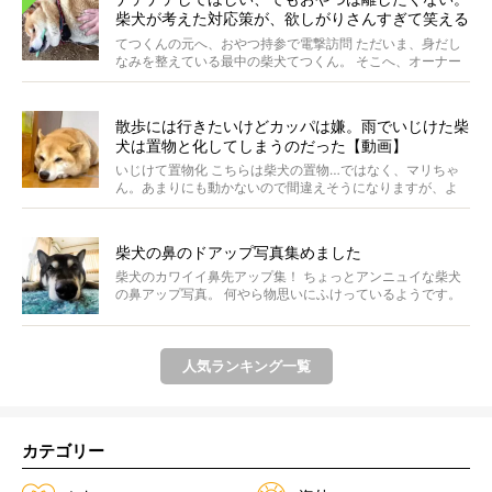
柴犬が考えた対応策が、欲しがりさんすぎて笑える
【動画】
てつくんの元へ、おやつ持参で電撃訪問 ただいま、身だし
なみを整えている最中の柴犬てつくん。 そこへ、オーナー
さ...
散歩には行きたいけどカッパは嫌。雨でいじけた柴
犬は置物と化してしまうのだった【動画】
いじけて置物化 こちらは柴犬の置物…ではなく、マリちゃ
ん。あまりにも動かないので間違えそうになりますが、よ
く見...
柴犬の鼻のドアップ写真集めました
柴犬のカワイイ鼻先アップ集！ ちょっとアンニュイな柴犬
の鼻アップ写真。 何やら物思いにふけっているようです。
ま...
人気ランキング一覧
カテゴリー