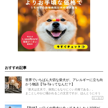
おすすめ記事
世界でいちばん大切な柴犬が、アレルギーに立ち向
かう物語【Ta-Taってなんだ？】
「柴犬は丈夫で、病気にもなりにくい犬種である」。
まことしやかに囁かれるこの文言ですが、ほんとうにそう
でしょうか？
エッセイ
もちろん、犬種としての完成度がとてつもなく高い柴犬だ
から、そういった側面はあります。
【取材】ハワイの柴犬に会ってきました！10頭が