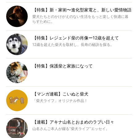
【特集】新・家術〜進化型家電と、新しい愛情物語
愛犬たちとのかけがえのない生活をもっと楽しく快適に暮
らすために。
【特集】レジェンド柴の肖像ー12歳を超えて
12歳を超えた柴犬を取材し、長寿の秘訣を探る。
【特集】保護柴と家族になって
【マンガ連載】こいぬと柴犬
「柴犬ライフ」オリジナル作品！
【連載】アキナ山名とおまめのラブい日々
山名さんご本人が綴る“柴犬ライフ”エッセイ。