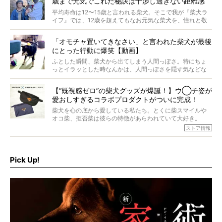
歳まで元気でこれた秘訣は干渉し過ぎない距離感
#38ときろう
平均寿命は12〜15歳と言われる柴犬。そこで我が『柴犬ラ
イフ』では、12歳を超えてもなお元気な柴犬を、憧れと敬
意を込めて“レジェンド柴”と呼んでいます。 この特集で
は、レジェンド柴たちのライフスタイルや食生活などにフ
「オモチャ置いてきなさい」と言われた柴犬が最後
ォーカスし、その元気の秘訣や、老犬と暮らすうえで大切
にとった行動に爆笑【動画】
だと思うことを、オーナーさんに語っていただきます。今
回登場してくれたのは、17歳のときろうくん。小さい頃か
ふとした瞬間、柴犬から出てしまう人間っぽさ。特にちょ
ら食が細かったため、何でも食べさせてきたということで
っとイラッとした時なんかは、人間っぽさを隠す気などな
すが、そんなときろうくんの長寿の秘訣とは。
いように見えます。もしかして本当の本当は、中身は人間
なんじゃ…？
【“既視感ゼロ”の柴犬グッズが爆誕！】ウ◯チ姿が
愛おしすぎるコラボプロダクトがついに完成！
柴犬を心の底から愛している私たち。とくに柴スマイルや
オコ柴、拒否柴は彼らの特徴があらわれていて大好き。
でもちょっと待て…もうひとつ、忘れてはならない愛おしい
ストア情報
シーンがあったぞ。それは、背中を丸めて“ウンチなう”の姿
だ。
そこで私たち柴犬ライフは、ドッグブランド「PEGION（ペ
ギオン）」とコラボしてオリジナルの柴グッズを製作！
Pick Up!
柴犬と暮らす人もそうでない人も、とにかく柴犬を愛して
やまない皆さまへ。とんでもない柴グッズが爆誕です！