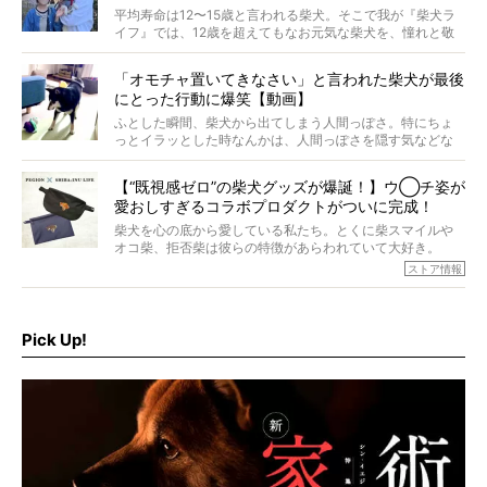
#38ときろう
平均寿命は12〜15歳と言われる柴犬。そこで我が『柴犬ラ
イフ』では、12歳を超えてもなお元気な柴犬を、憧れと敬
意を込めて“レジェンド柴”と呼んでいます。 この特集で
は、レジェンド柴たちのライフスタイルや食生活などにフ
「オモチャ置いてきなさい」と言われた柴犬が最後
ォーカスし、その元気の秘訣や、老犬と暮らすうえで大切
にとった行動に爆笑【動画】
だと思うことを、オーナーさんに語っていただきます。今
回登場してくれたのは、17歳のときろうくん。小さい頃か
ふとした瞬間、柴犬から出てしまう人間っぽさ。特にちょ
ら食が細かったため、何でも食べさせてきたということで
っとイラッとした時なんかは、人間っぽさを隠す気などな
すが、そんなときろうくんの長寿の秘訣とは。
いように見えます。もしかして本当の本当は、中身は人間
なんじゃ…？
【“既視感ゼロ”の柴犬グッズが爆誕！】ウ◯チ姿が
愛おしすぎるコラボプロダクトがついに完成！
柴犬を心の底から愛している私たち。とくに柴スマイルや
オコ柴、拒否柴は彼らの特徴があらわれていて大好き。
でもちょっと待て…もうひとつ、忘れてはならない愛おしい
ストア情報
シーンがあったぞ。それは、背中を丸めて“ウンチなう”の姿
だ。
そこで私たち柴犬ライフは、ドッグブランド「PEGION（ペ
ギオン）」とコラボしてオリジナルの柴グッズを製作！
Pick Up!
柴犬と暮らす人もそうでない人も、とにかく柴犬を愛して
やまない皆さまへ。とんでもない柴グッズが爆誕です！