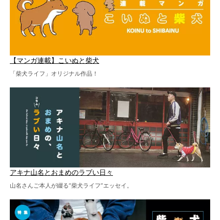
【マンガ連載】こいぬと柴犬
「柴犬ライフ」オリジナル作品！
アキナ山名とおまめのラブい日々
山名さんご本人が綴る“柴犬ライフ”エッセイ。