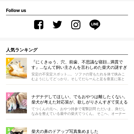
Follow us
人気ランキング
『にくきゅう、穴、前歯、不思議な寝顔…満貫で
す』…なんて飼い主さんを言わしめた柴犬の謎すぎ
る寝相がコチラです。
安定の不安定スポット…。 ソファの背もたれを体で挟みこ
むようにしてどっかり。そしてだらーんと足を垂直に落と
して...
ナデナデしてほしい、でもおやつは離したくない。
柴犬が考えた対応策が、欲しがりさんすぎて笑える
【動画】
てつくんの元へ、おやつ持参で電撃訪問 ただいま、身だし
なみを整えている最中の柴犬てつくん。 そこへ、オーナー
さ...
柴犬の鼻のドアップ写真集めました