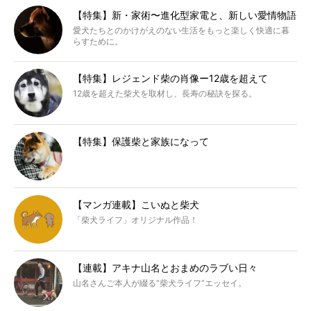
【特集】新・家術〜進化型家電と、新しい愛情物語
愛犬たちとのかけがえのない生活をもっと楽しく快適に暮
らすために。
【特集】レジェンド柴の肖像ー12歳を超えて
12歳を超えた柴犬を取材し、長寿の秘訣を探る。
【特集】保護柴と家族になって
【マンガ連載】こいぬと柴犬
「柴犬ライフ」オリジナル作品！
【連載】アキナ山名とおまめのラブい日々
山名さんご本人が綴る“柴犬ライフ”エッセイ。