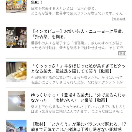
集結！
なりにくい、とは言えないような気もするのです。
実際に「病気にならない」などということはないし、飼い
日本を代表する犬といえば、我らが柴犬。
主はそのためにやるべきことがある。
ところが近年、世界中で柴犬ファンが増えています。そん
今回は、柴犬に関わる方たちすべてに読んで欲しい、ある
な中「柴犬ライフ」が目をつけたのは、南の楽園ハワイ。
海外取材
柴犬とその家族のお話。
柴犬オーナーが多く、定期的にオフ会まで開催されている
ご本人からのレポートは、愛情たっぷりで示唆に富んだ物
とか。
語でした。
【インタビュー】お笑い芸人・ニューヨーク屋敷、
そんな噂を聞きつけ、今回はハワイの柴犬たちを取材して
「拒否柴」を掘る。
きました！
※文章はご本人の了承を得て編集しています
世界中の人々を魅了する「拒否柴」。彼らのすべてが詰ま
※画像はすべてイメージです
ったその行動は、柴犬を語る上では外せません。そして拒
※この記事は個人の感想であり、効果・効能を示すものではありません
否柴がここまで話題になるのは、“映える”ことも理由のひと
取材
つ。
では…拒否柴を「版画」にしてみたら、どんな作品ができあ
「くっっっさ！」耳をほじった足が臭すぎてビクッ
がるのでしょうか。
となる柴犬。最後足を隠してて笑う【動画】
最近版画製作を始めた、お笑いコンビ「ニューヨーク」の
屋敷裕政さんに、拒否柴を掘っていただきました！ イン
今回登場するのは驚いてしまった柴犬たち。そうはいって
タビューと合わせてご覧ください。
も誰かにビックリさせられたとか、なにかアクシデントが
起きたとか、そういうことが原因ではありません。全ての
原因は彼ら自身にあったのです…！
ゆっくりゆっくり登場する柴犬に「外で見るんじゃ
なかった」「表情がいい」と爆笑【動画】
柴犬を下から見る…たったそれだけでいつも見ているものと
は違う光景が目に飛び込んできます。つぶらな瞳はさらに
つぶらに見え、モフモフのお顔はさらにモフモフに見えま
す。これはクセになる…！
【取材】「ときろう」が望むバランスで関わる。17
歳まで元気でこれた秘訣は干渉し過ぎない距離感