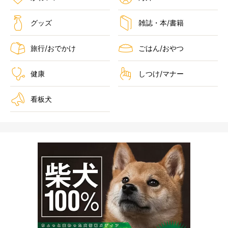
グッズ
雑誌・本/書籍
旅行/おでかけ
ごはん/おやつ
健康
しつけ/マナー
看板犬