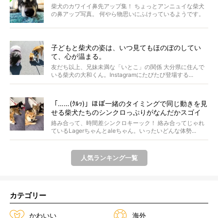
柴犬のカワイイ鼻先アップ集！ ちょっとアンニュイな柴犬
の鼻アップ写真。 何やら物思いにふけっているようです。
ま...
子どもと柴犬の姿は、いつ見てもほのぼのしてい
て、心が温まる。
友だち以上、兄妹未満な「いとこ」の関係 大分県に住んで
いる柴犬の大和くん。Instagramにたびたび登場する...
「……(ｸﾙｯ)」ほぼ一緒のタイミングで同じ動きを見
せる柴犬たちのシンクロっぷりがなんだかスゴイ
絡み合って、時間差シンクロキーック！ 絡み合ってじゃれ
ているLagerちゃんとaleちゃん。いったいどんな体勢...
人気ランキング一覧
カテゴリー
かわいい
海外