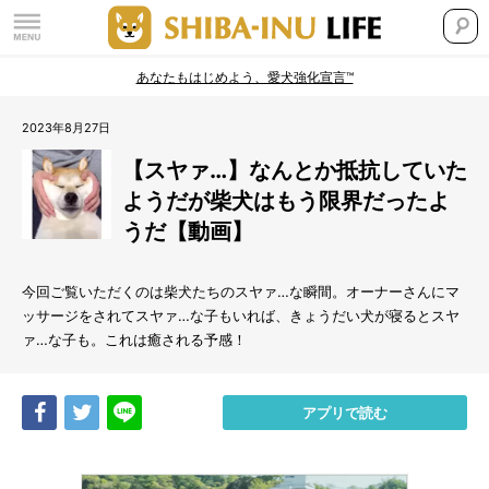
あなたもはじめよう、愛犬強化宣言™
2023年8月27日
【スヤァ…】なんとか抵抗していた
ようだが柴犬はもう限界だったよ
うだ【動画】
今回ご覧いただくのは柴犬たちのスヤァ…な瞬間。オーナーさんにマ
ッサージをされてスヤァ…な子もいれば、きょうだい犬が寝るとスヤ
ァ…な子も。これは癒される予感！
Share
Tweet
LINE
アプリで読む