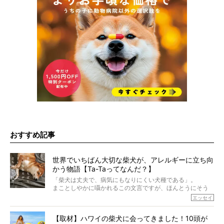
おすすめ記事
世界でいちばん大切な柴犬が、アレルギーに立ち向
かう物語【Ta-Taってなんだ？】
「柴犬は丈夫で、病気にもなりにくい犬種である」。
まことしやかに囁かれるこの文言ですが、ほんとうにそう
でしょうか？
エッセイ
もちろん、犬種としての完成度がとてつもなく高い柴犬だ
から、そういった側面はあります。
【取材】ハワイの柴犬に会ってきました！10頭が
でも、いざそれぞれの個体を見ていくと、丈夫で病気にも