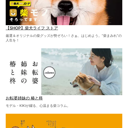
【SHOP】柴犬ライフ ストア
厳選＆オリジナルの柴グッズが勢ぞろい！さぁ、はじめよう。“柴まみれ”の
人生を！
お転婆姉妹の 椿と柊
モデル・KIKIが綴る、心温まる柴コラム。