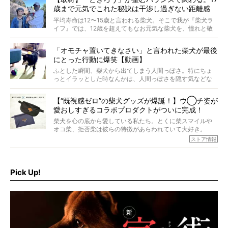
歳まで元気でこれた秘訣は干渉し過ぎない距離感
#38ときろう
平均寿命は12〜15歳と言われる柴犬。そこで我が『柴犬ラ
イフ』では、12歳を超えてもなお元気な柴犬を、憧れと敬
意を込めて“レジェンド柴”と呼んでいます。 この特集で
は、レジェンド柴たちのライフスタイルや食生活などにフ
「オモチャ置いてきなさい」と言われた柴犬が最後
ォーカスし、その元気の秘訣や、老犬と暮らすうえで大切
にとった行動に爆笑【動画】
だと思うことを、オーナーさんに語っていただきます。今
回登場してくれたのは、17歳のときろうくん。小さい頃か
ふとした瞬間、柴犬から出てしまう人間っぽさ。特にちょ
ら食が細かったため、何でも食べさせてきたということで
っとイラッとした時なんかは、人間っぽさを隠す気などな
すが、そんなときろうくんの長寿の秘訣とは。
いように見えます。もしかして本当の本当は、中身は人間
なんじゃ…？
【“既視感ゼロ”の柴犬グッズが爆誕！】ウ◯チ姿が
愛おしすぎるコラボプロダクトがついに完成！
柴犬を心の底から愛している私たち。とくに柴スマイルや
オコ柴、拒否柴は彼らの特徴があらわれていて大好き。
でもちょっと待て…もうひとつ、忘れてはならない愛おしい
ストア情報
シーンがあったぞ。それは、背中を丸めて“ウンチなう”の姿
だ。
そこで私たち柴犬ライフは、ドッグブランド「PEGION（ペ
ギオン）」とコラボしてオリジナルの柴グッズを製作！
Pick Up!
柴犬と暮らす人もそうでない人も、とにかく柴犬を愛して
やまない皆さまへ。とんでもない柴グッズが爆誕です！