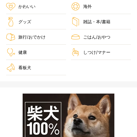
かわいい
海外
グッズ
雑誌・本/書籍
旅行/おでかけ
ごはん/おやつ
健康
しつけ/マナー
看板犬