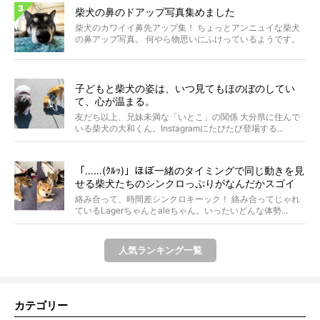
柴犬の鼻のドアップ写真集めました
柴犬のカワイイ鼻先アップ集！ ちょっとアンニュイな柴犬
の鼻アップ写真。 何やら物思いにふけっているようです。
ま...
子どもと柴犬の姿は、いつ見てもほのぼのしてい
て、心が温まる。
友だち以上、兄妹未満な「いとこ」の関係 大分県に住んで
いる柴犬の大和くん。Instagramにたびたび登場する...
「……(ｸﾙｯ)」ほぼ一緒のタイミングで同じ動きを見
せる柴犬たちのシンクロっぷりがなんだかスゴイ
絡み合って、時間差シンクロキーック！ 絡み合ってじゃれ
ているLagerちゃんとaleちゃん。いったいどんな体勢...
人気ランキング一覧
カテゴリー