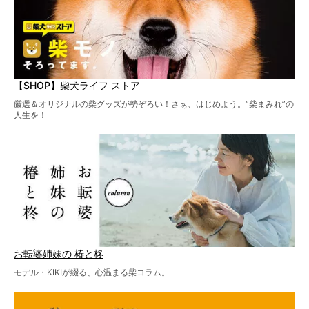
【SHOP】柴犬ライフ ストア
厳選＆オリジナルの柴グッズが勢ぞろい！さぁ、はじめよう。“柴まみれ”の
人生を！
お転婆姉妹の 椿と柊
モデル・KIKIが綴る、心温まる柴コラム。