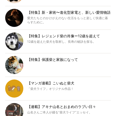
【特集】新・家術〜進化型家電と、新しい愛情物語
愛犬たちとのかけがえのない生活をもっと楽しく快適に暮
らすために。
【特集】レジェンド柴の肖像ー12歳を超えて
12歳を超えた柴犬を取材し、長寿の秘訣を探る。
【特集】保護柴と家族になって
【マンガ連載】こいぬと柴犬
「柴犬ライフ」オリジナル作品！
【連載】アキナ山名とおまめのラブい日々
山名さんご本人が綴る“柴犬ライフ”エッセイ。