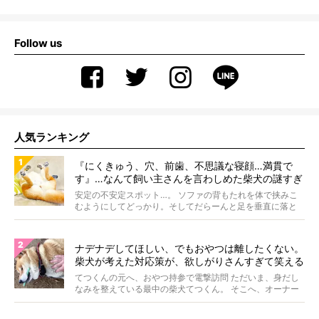
Follow us
人気ランキング
『にくきゅう、穴、前歯、不思議な寝顔…満貫で
す』…なんて飼い主さんを言わしめた柴犬の謎すぎ
る寝相がコチラです。
安定の不安定スポット…。 ソファの背もたれを体で挟みこ
むようにしてどっかり。そしてだらーんと足を垂直に落と
して...
ナデナデしてほしい、でもおやつは離したくない。
柴犬が考えた対応策が、欲しがりさんすぎて笑える
【動画】
てつくんの元へ、おやつ持参で電撃訪問 ただいま、身だし
なみを整えている最中の柴犬てつくん。 そこへ、オーナー
さ...