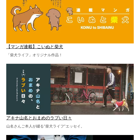
【マンガ連載】こいぬと柴犬
「柴犬ライフ」オリジナル作品！
アキナ山名とおまめのラブい日々
山名さんご本人が綴る“柴犬ライフ”エッセイ。