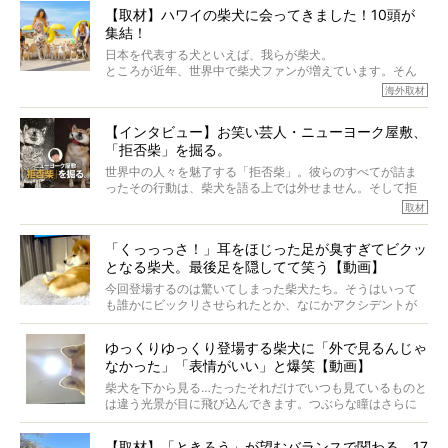
から、そういった側面はあります。
【取材】ハワイの柴犬に会ってきました！10頭が
でも、いざそれぞれの個体を見ていくと、丈夫で病気にも
集結！
なりにくい、とは言えないような気もするのです。
実際に「病気にならない」などということはないし、飼い
日本を代表する犬といえば、我らが柴犬。
主はそのためにやるべきことがある。
ところが近年、世界中で柴犬ファンが増えています。そん
今回は、柴犬に関わる方たちすべてに読んで欲しい、ある
な中「柴犬ライフ」が目をつけたのは、南の楽園ハワイ。
海外取材
柴犬とその家族のお話。
柴犬オーナーが多く、定期的にオフ会まで開催されている
ご本人からのレポートは、愛情たっぷりで示唆に富んだ物
とか。
語でした。
【インタビュー】お笑い芸人・ニューヨーク屋敷、
そんな噂を聞きつけ、今回はハワイの柴犬たちを取材して
「拒否柴」を掘る。
きました！
※文章はご本人の了承を得て編集しています
世界中の人々を魅了する「拒否柴」。彼らのすべてが詰ま
※画像はすべてイメージです
ったその行動は、柴犬を語る上では外せません。そして拒
※この記事は個人の感想であり、効果・効能を示すものではありません
否柴がここまで話題になるのは、“映える”ことも理由のひと
取材
つ。
では…拒否柴を「版画」にしてみたら、どんな作品ができあ
「くっっっさ！」耳をほじった足が臭すぎてビクッ
がるのでしょうか。
となる柴犬。最後足を隠してて笑う【動画】
最近版画製作を始めた、お笑いコンビ「ニューヨーク」の
屋敷裕政さんに、拒否柴を掘っていただきました！ イン
今回登場するのは驚いてしまった柴犬たち。そうはいって
タビューと合わせてご覧ください。
も誰かにビックリさせられたとか、なにかアクシデントが
起きたとか、そういうことが原因ではありません。全ての
原因は彼ら自身にあったのです…！
ゆっくりゆっくり登場する柴犬に「外で見るんじゃ
なかった」「表情がいい」と爆笑【動画】
柴犬を下から見る…たったそれだけでいつも見ているものと
は違う光景が目に飛び込んできます。つぶらな瞳はさらに
つぶらに見え、モフモフのお顔はさらにモフモフに見えま
す。これはクセになる…！
【取材】「ときろう」が望むバランスで関わる。17