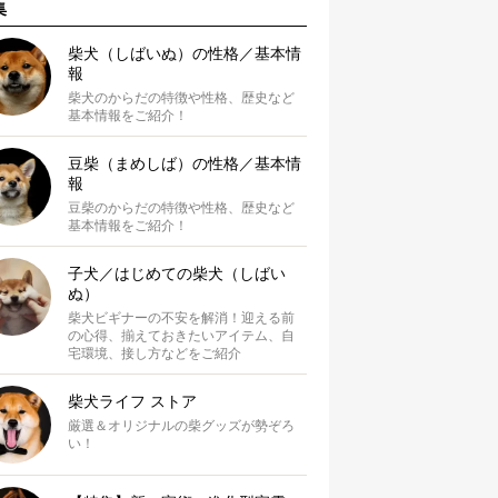
集
柴犬（しばいぬ）の性格／基本情
報
柴犬のからだの特徴や性格、歴史など
基本情報をご紹介！
豆柴（まめしば）の性格／基本情
報
豆柴のからだの特徴や性格、歴史など
基本情報をご紹介！
子犬／はじめての柴犬（しばい
ぬ）
柴犬ビギナーの不安を解消！迎える前
の心得、揃えておきたいアイテム、自
宅環境、接し方などをご紹介
柴犬ライフ ストア
厳選＆オリジナルの柴グッズが勢ぞろ
い！