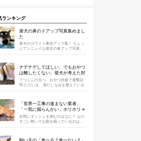
気ランキング
柴犬の鼻のドアップ写真集めまし
た
柴犬のカワイイ鼻先アップ集！ ちょっ
とアンニュイな柴犬の鼻アップ写真。
何やら物思いにふけっているようで
す。ま...
ナデナデしてほしい、でもおやつ
は離したくない。柴犬が考えた対
応策が、欲しがりさんすぎて笑え
てつくんの元へ、おやつ持参で電撃訪
る【動画】
問 ただいま、身だしなみを整えている
最中の柴犬てつくん。 そこへ、オーナ
ーさ...
「世界一工事の進まない業者」
「一気に掘らんかい」ホリホリ→
ダッシュを繰り返す柴犬に爆笑
合間にダッシュを挟むのはなに？ もの
【動画】
すごい勢いでお庭を掘っているのは、
柴犬の波平。柴犬あるあるの、突然の
ハイテ...
飼い主の「食べる？食べない？」