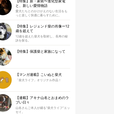
【特集】新・家術〜進化型家電
と、新しい愛情物語
愛犬たちとのかけがえのない生活をも
っと楽しく快適に暮らすために。
【特集】レジェンド柴の肖像ー12
歳を超えて
12歳を超えた柴犬を取材し、長寿の秘
訣を探る。
【特集】保護柴と家族になって
【マンガ連載】こいぬと柴犬
「柴犬ライフ」オリジナル作品！
【連載】アキナ山名とおまめのラ
ブい日々
山名さんご本人が綴る“柴犬ライフ”エッ
セイ。