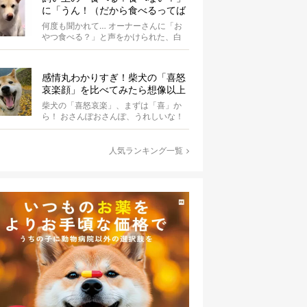
に「うん！（だから食べるってば
何回聞くの）」と答える柴犬可愛
何度も聞かれて… オーナーさんに「お
い【動画】
やつ食べる？」と声をかけられた、白
柴のぶらん。あまりのことに、しばら
くフリ...
感情丸わかりすぎ！柴犬の「喜怒
哀楽顔」を比べてみたら想像以上
だった
柴犬の「喜怒哀楽」、まずは「喜」か
ら！ おさんぽおさんぽ、うれしいな！
こちらはお散歩中の一コマです。やっ
ぱり...
人気ランキング一覧