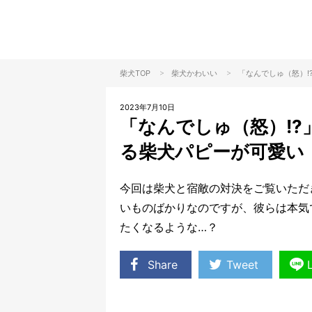
>
>
柴犬TOP
柴犬
かわいい
「なんでしゅ（怒）
2023年7月10日
「なんでしゅ（怒）!
る柴犬パピーが可愛い
今回は柴犬と宿敵の対決をご覧いただ
いものばかりなのですが、彼らは本気
たくなるような…？
Share
Tweet