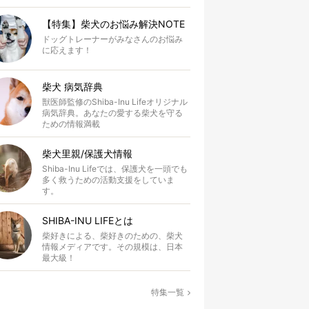
【特集】柴犬のお悩み解決NOTE
ドッグトレーナーがみなさんのお悩み
に応えます！
柴犬 病気辞典
獣医師監修のShiba-Inu Lifeオリジナル
病気辞典。あなたの愛する柴犬を守る
ための情報満載
柴犬里親/保護犬情報
Shiba-Inu Lifeでは、保護犬を一頭でも
多く救うための活動支援をしていま
す。
SHIBA-INU LIFEとは
柴好きによる、柴好きのための、柴犬
情報メディアです。その規模は、日本
最大級！
特集一覧