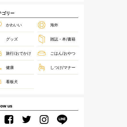
テゴリー
かわいい
海外
グッズ
雑誌・本/書籍
旅行/おでかけ
ごはん/おやつ
健康
しつけ/マナー
看板犬
low us