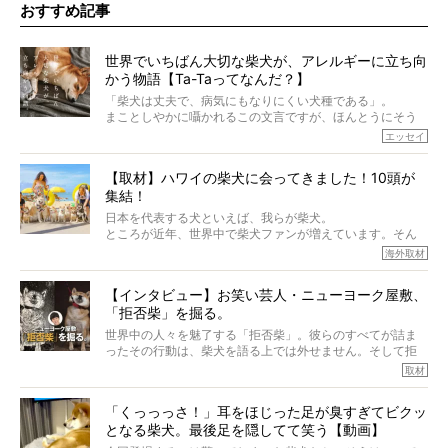
おすすめ記事
世界でいちばん大切な柴犬が、アレルギーに立ち向
かう物語【Ta-Taってなんだ？】
「柴犬は丈夫で、病気にもなりにくい犬種である」。
まことしやかに囁かれるこの文言ですが、ほんとうにそう
でしょうか？
エッセイ
もちろん、犬種としての完成度がとてつもなく高い柴犬だ
から、そういった側面はあります。
【取材】ハワイの柴犬に会ってきました！10頭が
でも、いざそれぞれの個体を見ていくと、丈夫で病気にも
集結！
なりにくい、とは言えないような気もするのです。
実際に「病気にならない」などということはないし、飼い
日本を代表する犬といえば、我らが柴犬。
主はそのためにやるべきことがある。
ところが近年、世界中で柴犬ファンが増えています。そん
今回は、柴犬に関わる方たちすべてに読んで欲しい、ある
な中「柴犬ライフ」が目をつけたのは、南の楽園ハワイ。
海外取材
柴犬とその家族のお話。
柴犬オーナーが多く、定期的にオフ会まで開催されている
ご本人からのレポートは、愛情たっぷりで示唆に富んだ物
とか。
語でした。
【インタビュー】お笑い芸人・ニューヨーク屋敷、
そんな噂を聞きつけ、今回はハワイの柴犬たちを取材して
「拒否柴」を掘る。
きました！
※文章はご本人の了承を得て編集しています
世界中の人々を魅了する「拒否柴」。彼らのすべてが詰ま
※画像はすべてイメージです
ったその行動は、柴犬を語る上では外せません。そして拒
※この記事は個人の感想であり、効果・効能を示すものではありません
否柴がここまで話題になるのは、“映える”ことも理由のひと
取材
つ。
では…拒否柴を「版画」にしてみたら、どんな作品ができあ
「くっっっさ！」耳をほじった足が臭すぎてビクッ
がるのでしょうか。
となる柴犬。最後足を隠してて笑う【動画】
最近版画製作を始めた、お笑いコンビ「ニューヨーク」の
屋敷裕政さんに、拒否柴を掘っていただきました！ イン