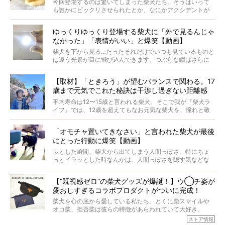
今回登場するのは驚いてしまった柴犬たち。そうはいって
タビューと合わせてご覧ください。
も誰かにビックリさせられたとか、なにかアクシデントが
起きたとか、そういうことが原因ではありません。全ての
原因は彼ら自身にあったのです…！
ゆっくりゆっくり登場する柴犬に「外で見るんじゃ
なかった」「表情がいい」と爆笑【動画】
柴犬を下から見る…たったそれだけでいつも見ているものと
は違う光景が目に飛び込んできます。つぶらな瞳はさらに
つぶらに見え、モフモフのお顔はさらにモフモフに見えま
す。これはクセになる…！
【取材】「ときろう」が望むバランスで関わる。17
歳まで元気でこれた秘訣は干渉し過ぎない距離感
#38ときろう
平均寿命は12〜15歳と言われる柴犬。そこで我が『柴犬ラ
イフ』では、12歳を超えてもなお元気な柴犬を、憧れと敬
意を込めて“レジェンド柴”と呼んでいます。 この特集で
は、レジェンド柴たちのライフスタイルや食生活などにフ
「オモチャ置いてきなさい」と言われた柴犬が最後
ォーカスし、その元気の秘訣や、老犬と暮らすうえで大切
にとった行動に爆笑【動画】
だと思うことを、オーナーさんに語っていただきます。今
回登場してくれたのは、17歳のときろうくん。小さい頃か
ふとした瞬間、柴犬から出てしまう人間っぽさ。特にちょ
ら食が細かったため、何でも食べさせてきたということで
っとイラッとした時なんかは、人間っぽさを隠す気などな
すが、そんなときろうくんの長寿の秘訣とは。
いように見えます。もしかして本当の本当は、中身は人間
なんじゃ…？
【“既視感ゼロ”の柴犬グッズが爆誕！】ウ◯チ姿が
愛おしすぎるコラボプロダクトがついに完成！
柴犬を心の底から愛している私たち。とくに柴スマイルや
オコ柴、拒否柴は彼らの特徴があらわれていて大好き。
でもちょっと待て…もうひとつ、忘れてはならない愛おしい
ストア情報