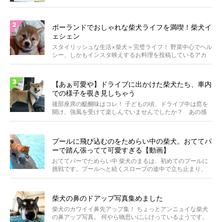
いま...
ポーランドでおしゃれな柴犬ライフを満喫！柴犬イ
ェシェン
スタイリッシュな生活×柴犬＝完璧ライフ！ 野菜中心でヘル
シー、しかもインスタ映えするお料理を投稿しているアカ
ウ...
【あぁ可愛や】ドライブに出かけた柴犬たち、車内
での様子を覗き見しちゃう
後部座席の醍醐味はコレ！ 子どもの頃、ドライブ中は窓を
開け、強風を受けて楽しんでいませんでしたか？ あの感
じが...
プールに飛び込むのをためらい中の柴犬。おててパ
ーで踏ん張ってて可愛すぎる【動画】
おててパーでためらい中 柴犬のまるは、初めてのプールに
挑戦です。プールへと続くスロープの途中で立ち止まり、
前足...
柴犬の鼻のドアップ写真集めました
柴犬のカワイイ鼻先アップ集！ ちょっとアンニュイな柴犬
の鼻アップ写真。 何やら物思いにふけっているようです。