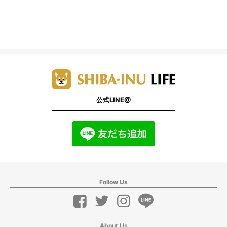
公式LINE@
Follow Us
About Us