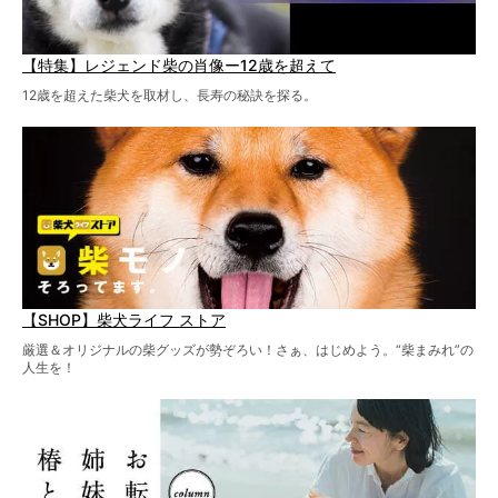
【特集】レジェンド柴の肖像ー12歳を超えて
12歳を超えた柴犬を取材し、長寿の秘訣を探る。
【SHOP】柴犬ライフ ストア
厳選＆オリジナルの柴グッズが勢ぞろい！さぁ、はじめよう。“柴まみれ”の
人生を！