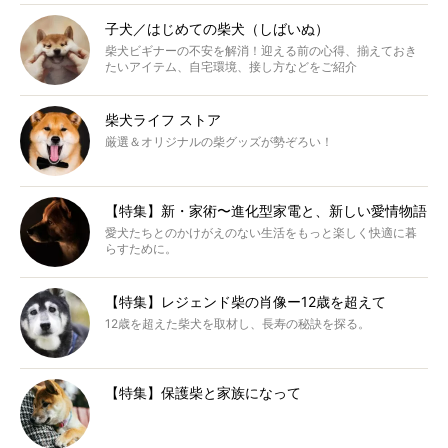
子犬／はじめての柴犬（しばいぬ）
柴犬ビギナーの不安を解消！迎える前の心得、揃えておき
たいアイテム、自宅環境、接し方などをご紹介
柴犬ライフ ストア
厳選＆オリジナルの柴グッズが勢ぞろい！
【特集】新・家術〜進化型家電と、新しい愛情物語
愛犬たちとのかけがえのない生活をもっと楽しく快適に暮
らすために。
【特集】レジェンド柴の肖像ー12歳を超えて
12歳を超えた柴犬を取材し、長寿の秘訣を探る。
【特集】保護柴と家族になって