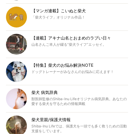
【マンガ連載】こいぬと柴犬
「柴犬ライフ」オリジナル作品！
【連載】アキナ山名とおまめのラブい日々
山名さんご本人が綴る“柴犬ライフ”エッセイ。
【特集】柴犬のお悩み解決NOTE
ドッグトレーナーがみなさんのお悩みに応えます！
柴犬 病気辞典
獣医師監修のShiba-Inu Lifeオリジナル病気辞典。あなたの
愛する柴犬を守るための情報満載
柴犬里親/保護犬情報
Shiba-Inu Lifeでは、保護犬を一頭でも多く救うための活動
支援をしています。