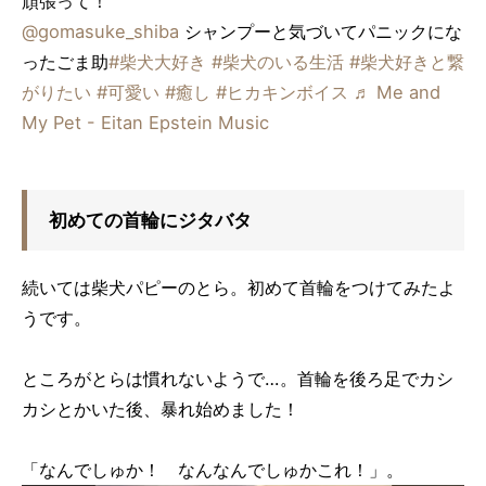
頑張って！
@gomasuke_shiba
シャンプーと気づいてパニックにな
ったごま助
#柴犬大好き
#柴犬のいる生活
#柴犬好きと繋
がりたい
#可愛い
#癒し
#ヒカキンボイス
♬ Me and
My Pet - Eitan Epstein Music
初めての首輪にジタバタ
続いては柴犬パピーのとら。初めて首輪をつけてみたよ
うです。
ところがとらは慣れないようで…。首輪を後ろ足でカシ
カシとかいた後、暴れ始めました！
「なんでしゅか！ なんなんでしゅかこれ！」。