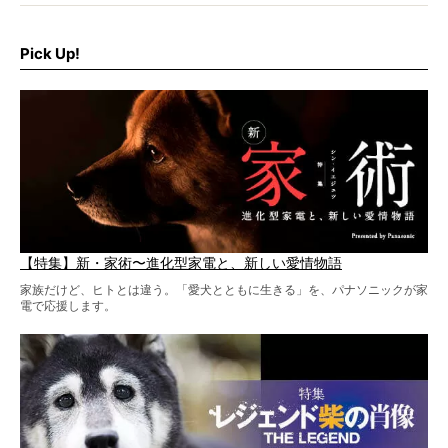
シーンがあったぞ。それは、背中を丸めて“ウンチなう”の姿
だ。
そこで私たち柴犬ライフは、ドッグブランド「PEGION（ペ
ギオン）」とコラボしてオリジナルの柴グッズを製作！
Pick Up!
柴犬と暮らす人もそうでない人も、とにかく柴犬を愛して
やまない皆さまへ。とんでもない柴グッズが爆誕です！
【特集】新・家術〜進化型家電と、新しい愛情物語
家族だけど、ヒトとは違う。「愛犬とともに生きる」を、パナソニックが家
電で応援します。