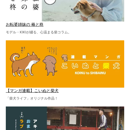
お転婆姉妹の 椿と柊
モデル・KIKIが綴る、心温まる柴コラム。
【マンガ連載】こいぬと柴犬
「柴犬ライフ」オリジナル作品！