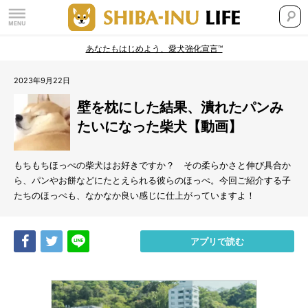
あなたもはじめよう、愛犬強化宣言™
2023年9月22日
壁を枕にした結果、潰れたパンみ
たいになった柴犬【動画】
もちもちほっぺの柴犬はお好きですか？ その柔らかさと伸び具合か
ら、パンやお餅などにたとえられる彼らのほっぺ。今回ご紹介する子
たちのほっぺも、なかなか良い感じに仕上がっていますよ！
Share
Tweet
LINE
アプリで読む