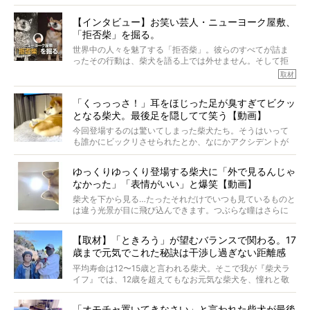
柴犬オーナーが多く、定期的にオフ会まで開催されている
ご本人からのレポートは、愛情たっぷりで示唆に富んだ物
とか。
語でした。
【インタビュー】お笑い芸人・ニューヨーク屋敷、
そんな噂を聞きつけ、今回はハワイの柴犬たちを取材して
「拒否柴」を掘る。
きました！
※文章はご本人の了承を得て編集しています
世界中の人々を魅了する「拒否柴」。彼らのすべてが詰ま
※画像はすべてイメージです
ったその行動は、柴犬を語る上では外せません。そして拒
※この記事は個人の感想であり、効果・効能を示すものではありません
否柴がここまで話題になるのは、“映える”ことも理由のひと
取材
つ。
では…拒否柴を「版画」にしてみたら、どんな作品ができあ
「くっっっさ！」耳をほじった足が臭すぎてビクッ
がるのでしょうか。
となる柴犬。最後足を隠してて笑う【動画】
最近版画製作を始めた、お笑いコンビ「ニューヨーク」の
屋敷裕政さんに、拒否柴を掘っていただきました！ イン
今回登場するのは驚いてしまった柴犬たち。そうはいって
タビューと合わせてご覧ください。
も誰かにビックリさせられたとか、なにかアクシデントが
起きたとか、そういうことが原因ではありません。全ての
原因は彼ら自身にあったのです…！
ゆっくりゆっくり登場する柴犬に「外で見るんじゃ
なかった」「表情がいい」と爆笑【動画】
柴犬を下から見る…たったそれだけでいつも見ているものと
は違う光景が目に飛び込んできます。つぶらな瞳はさらに
つぶらに見え、モフモフのお顔はさらにモフモフに見えま
す。これはクセになる…！
【取材】「ときろう」が望むバランスで関わる。17
歳まで元気でこれた秘訣は干渉し過ぎない距離感
#38ときろう
平均寿命は12〜15歳と言われる柴犬。そこで我が『柴犬ラ
イフ』では、12歳を超えてもなお元気な柴犬を、憧れと敬
意を込めて“レジェンド柴”と呼んでいます。 この特集で
は、レジェンド柴たちのライフスタイルや食生活などにフ
「オモチャ置いてきなさい」と言われた柴犬が最後