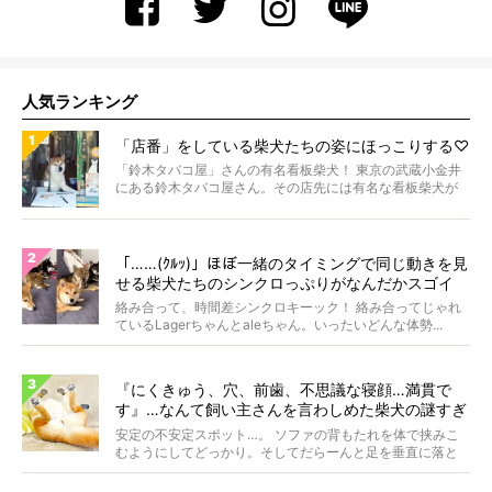
人気ランキング
「店番」をしている柴犬たちの姿にほっこりする♡
「鈴木タバコ屋」さんの有名看板柴犬！ 東京の武蔵小金井
にある鈴木タバコ屋さん。その店先には有名な看板柴犬が
いま...
「……(ｸﾙｯ)」ほぼ一緒のタイミングで同じ動きを見
せる柴犬たちのシンクロっぷりがなんだかスゴイ
絡み合って、時間差シンクロキーック！ 絡み合ってじゃれ
ているLagerちゃんとaleちゃん。いったいどんな体勢...
『にくきゅう、穴、前歯、不思議な寝顔…満貫で
す』…なんて飼い主さんを言わしめた柴犬の謎すぎ
る寝相がコチラです。
安定の不安定スポット…。 ソファの背もたれを体で挟みこ
むようにしてどっかり。そしてだらーんと足を垂直に落と
して...