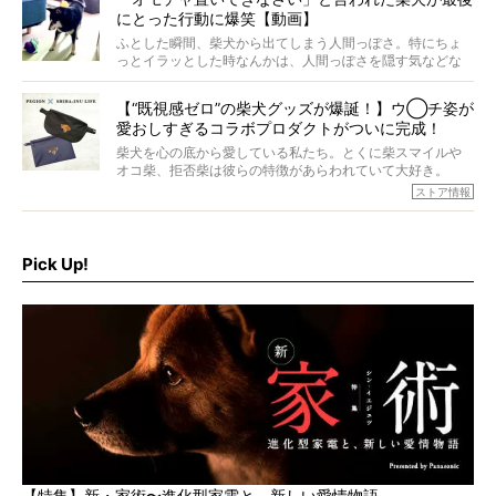
ォーカスし、その元気の秘訣や、老犬と暮らすうえで大切
にとった行動に爆笑【動画】
だと思うことを、オーナーさんに語っていただきます。今
回登場してくれたのは、17歳のときろうくん。小さい頃か
ふとした瞬間、柴犬から出てしまう人間っぽさ。特にちょ
ら食が細かったため、何でも食べさせてきたということで
っとイラッとした時なんかは、人間っぽさを隠す気などな
すが、そんなときろうくんの長寿の秘訣とは。
いように見えます。もしかして本当の本当は、中身は人間
なんじゃ…？
【“既視感ゼロ”の柴犬グッズが爆誕！】ウ◯チ姿が
愛おしすぎるコラボプロダクトがついに完成！
柴犬を心の底から愛している私たち。とくに柴スマイルや
オコ柴、拒否柴は彼らの特徴があらわれていて大好き。
でもちょっと待て…もうひとつ、忘れてはならない愛おしい
ストア情報
シーンがあったぞ。それは、背中を丸めて“ウンチなう”の姿
だ。
そこで私たち柴犬ライフは、ドッグブランド「PEGION（ペ
ギオン）」とコラボしてオリジナルの柴グッズを製作！
Pick Up!
柴犬と暮らす人もそうでない人も、とにかく柴犬を愛して
やまない皆さまへ。とんでもない柴グッズが爆誕です！
【特集】新・家術〜進化型家電と、新しい愛情物語