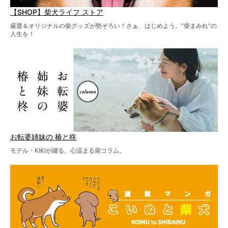
【SHOP】柴犬ライフ ストア
厳選＆オリジナルの柴グッズが勢ぞろい！さぁ、はじめよう。“柴まみれ”の
人生を！
お転婆姉妹の 椿と柊
モデル・KIKIが綴る、心温まる柴コラム。