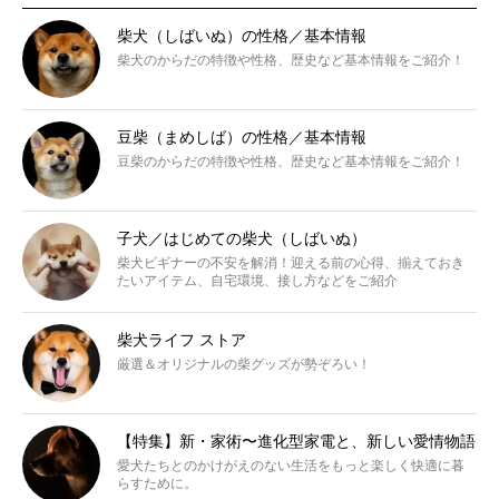
柴犬（しばいぬ）の性格／基本情報
柴犬のからだの特徴や性格、歴史など基本情報をご紹介！
豆柴（まめしば）の性格／基本情報
豆柴のからだの特徴や性格、歴史など基本情報をご紹介！
子犬／はじめての柴犬（しばいぬ）
柴犬ビギナーの不安を解消！迎える前の心得、揃えておき
たいアイテム、自宅環境、接し方などをご紹介
柴犬ライフ ストア
厳選＆オリジナルの柴グッズが勢ぞろい！
【特集】新・家術〜進化型家電と、新しい愛情物語
愛犬たちとのかけがえのない生活をもっと楽しく快適に暮
らすために。