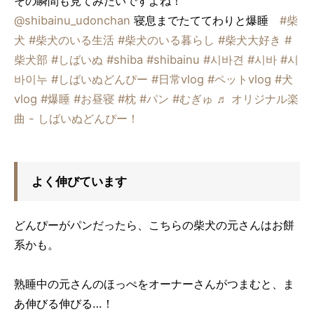
その瞬間も見てみたいですよね！
@shibainu_udonchan
寝息までたててわりと爆睡
#柴
犬
#柴犬のいる生活
#柴犬のいる暮らし
#柴犬大好き
#
柴犬部
#しばいぬ
#shiba
#shibainu
#시바견
#시바
#시
바이누
#しばいぬどんぴー
#日常vlog
#ペットvlog
#犬
vlog
#爆睡
#お昼寝
#枕
#パン
#むぎゅ
♬ オリジナル楽
曲 - しばいぬどんぴー！
よく伸びています
どんぴーがパンだったら、こちらの柴犬の元さんはお餅
系かも。
熟睡中の元さんのほっぺをオーナーさんがつまむと、ま
あ伸びる伸びる…！