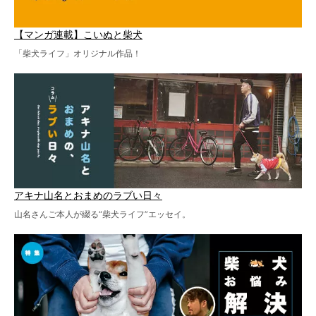
【マンガ連載】こいぬと柴犬
「柴犬ライフ」オリジナル作品！
アキナ山名とおまめのラブい日々
山名さんご本人が綴る“柴犬ライフ”エッセイ。