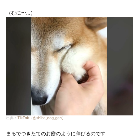
（むに〜…）
出典：
TikTok（@shiba_dog_gen）
まるでつきたてのお餅のように伸びるのです！