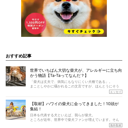
おすすめ記事
世界でいちばん大切な柴犬が、アレルギーに立ち向
かう物語【Ta-Taってなんだ？】
「柴犬は丈夫で、病気にもなりにくい犬種である」。
まことしやかに囁かれるこの文言ですが、ほんとうにそう
でしょうか？
エッセイ
もちろん、犬種としての完成度がとてつもなく高い柴犬だ
から、そういった側面はあります。
【取材】ハワイの柴犬に会ってきました！10頭が
でも、いざそれぞれの個体を見ていくと、丈夫で病気にも
集結！
なりにくい、とは言えないような気もするのです。
実際に「病気にならない」などということはないし、飼い
日本を代表する犬といえば、我らが柴犬。
主はそのためにやるべきことがある。
ところが近年、世界中で柴犬ファンが増えています。そん
今回は、柴犬に関わる方たちすべてに読んで欲しい、ある
な中「柴犬ライフ」が目をつけたのは、南の楽園ハワイ。
海外取材
柴犬とその家族のお話。