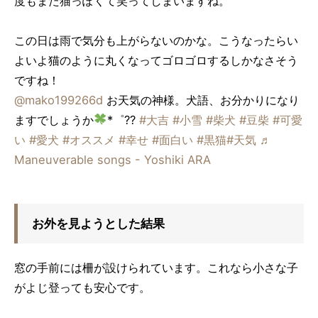
度もまた猫っぽくて笑ってしまいますね。
この日は雨で気分も上がらないのかな。こうなったらい
よいよ猫のように丸くなってゴロゴロするしかなさそう
ですね！
@mako199266d
お天気の神様。犬語、お分かりになり
ますでしょうか
*゜??
#大吉
#小雪
#柴犬
#豆柴
#可愛
い
#愛犬
#オススメ
#幸せ
#面白い
#黒猫
#天気
♬
Maneuverable songs - Yoshiki ARA
お外を見ようとした結果
窓の手前には柵が設けられています。これなら小さな子
がよじ登っても安心です。