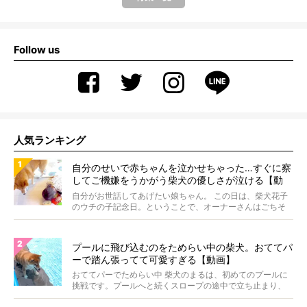
Follow us
人気ランキング
自分のせいで赤ちゃんを泣かせちゃった…すぐに察
してご機嫌をうかがう柴犬の優しさが泣ける【動
画】
自分がお世話してあげたい娘ちゃん。 この日は、柴犬花子
のウチの子記念日。ということで、オーナーさんはごちそ
うを...
プールに飛び込むのをためらい中の柴犬。おててパ
ーで踏ん張ってて可愛すぎる【動画】
おててパーでためらい中 柴犬のまるは、初めてのプールに
挑戦です。プールへと続くスロープの途中で立ち止まり、
前足...