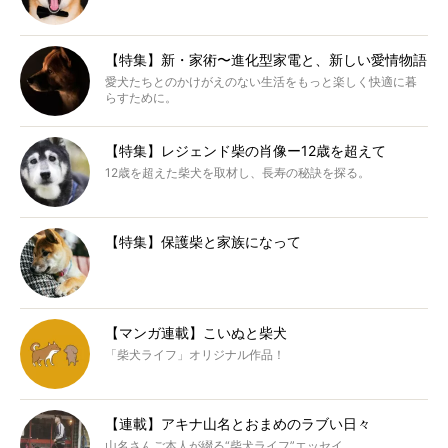
【特集】新・家術〜進化型家電と、新しい愛情物語
愛犬たちとのかけがえのない生活をもっと楽しく快適に暮
らすために。
【特集】レジェンド柴の肖像ー12歳を超えて
12歳を超えた柴犬を取材し、長寿の秘訣を探る。
【特集】保護柴と家族になって
【マンガ連載】こいぬと柴犬
「柴犬ライフ」オリジナル作品！
【連載】アキナ山名とおまめのラブい日々
山名さんご本人が綴る“柴犬ライフ”エッセイ。