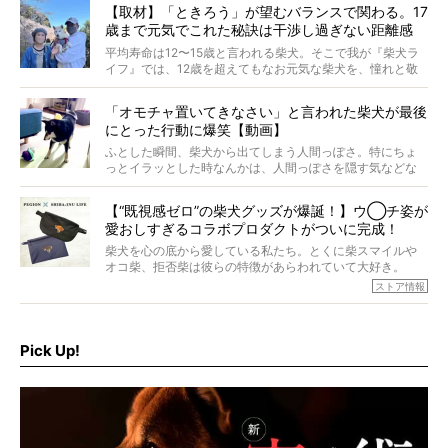
す。これはクセになる…！
【取材】「ときろう」が望むバランスで関わる。17
歳まで元気でこれた秘訣は干渉し過ぎない距離感
#38ときろう
平均寿命は12〜15歳と言われる柴犬。そこで我が『柴犬ラ
イフ』では、12歳を超えてもなお元気な柴犬を、憧れと敬
意を込めて“レジェンド柴”と呼んでいます。 この特集で
は、レジェンド柴たちのライフスタイルや食生活などにフ
「オモチャ置いてきなさい」と言われた柴犬が最後
ォーカスし、その元気の秘訣や、老犬と暮らすうえで大切
にとった行動に爆笑【動画】
だと思うことを、オーナーさんに語っていただきます。今
回登場してくれたのは、17歳のときろうくん。小さい頃か
ふとした瞬間、柴犬から出てしまう人間っぽさ。特にちょ
ら食が細かったため、何でも食べさせてきたということで
っとイラッとした時なんかは、人間っぽさを隠す気などな
すが、そんなときろうくんの長寿の秘訣とは。
いように見えます。もしかして本当の本当は、中身は人間
なんじゃ…？
【“既視感ゼロ”の柴犬グッズが爆誕！】ウ◯チ姿が
愛おしすぎるコラボプロダクトがついに完成！
柴犬を心の底から愛している私たち。とくに柴スマイルや
オコ柴、拒否柴は彼らの特徴があらわれていて大好き。
でもちょっと待て…もうひとつ、忘れてはならない愛おしい
ストア情報
シーンがあったぞ。それは、背中を丸めて“ウンチなう”の姿
だ。
そこで私たち柴犬ライフは、ドッグブランド「PEGION（ペ
ギオン）」とコラボしてオリジナルの柴グッズを製作！
Pick Up!
柴犬と暮らす人もそうでない人も、とにかく柴犬を愛して
やまない皆さまへ。とんでもない柴グッズが爆誕です！