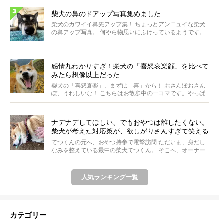
柴犬の鼻のドアップ写真集めました
柴犬のカワイイ鼻先アップ集！ ちょっとアンニュイな柴犬
の鼻アップ写真。 何やら物思いにふけっているようです。
ま...
感情丸わかりすぎ！柴犬の「喜怒哀楽顔」を比べて
みたら想像以上だった
柴犬の「喜怒哀楽」、まずは「喜」から！ おさんぽおさん
ぽ、うれしいな！ こちらはお散歩中の一コマです。やっぱ
り...
ナデナデしてほしい、でもおやつは離したくない。
柴犬が考えた対応策が、欲しがりさんすぎて笑える
【動画】
てつくんの元へ、おやつ持参で電撃訪問 ただいま、身だし
なみを整えている最中の柴犬てつくん。 そこへ、オーナー
さ...
人気ランキング一覧
カテゴリー