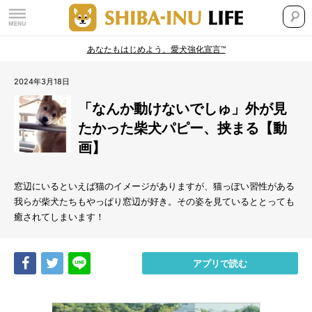
あなたもはじめよう、愛犬強化宣言™
2024年3月18日
「なんか動けないでしゅ」外が見
たかった柴犬パピー、挟まる【動
画】
窓辺にいるといえば猫のイメージがありますが、猫っぽい習性がある
我らが柴犬たちもやっぱり窓辺が好き。その姿を見ているととっても
癒されてしまいます！
Share
Tweet
LINE
アプリで読む