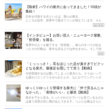
から、そういった側面はあります。
【取材】ハワイの柴犬に会ってきました！10頭が
でも、いざそれぞれの個体を見ていくと、丈夫で病気にも
集結！
なりにくい、とは言えないような気もするのです。
実際に「病気にならない」などということはないし、飼い
日本を代表する犬といえば、我らが柴犬。
主はそのためにやるべきことがある。
ところが近年、世界中で柴犬ファンが増えています。そん
今回は、柴犬に関わる方たちすべてに読んで欲しい、ある
な中「柴犬ライフ」が目をつけたのは、南の楽園ハワイ。
海外取材
柴犬とその家族のお話。
柴犬オーナーが多く、定期的にオフ会まで開催されている
ご本人からのレポートは、愛情たっぷりで示唆に富んだ物
とか。
語でした。
【インタビュー】お笑い芸人・ニューヨーク屋敷、
そんな噂を聞きつけ、今回はハワイの柴犬たちを取材して
「拒否柴」を掘る。
きました！
※文章はご本人の了承を得て編集しています
世界中の人々を魅了する「拒否柴」。彼らのすべてが詰ま
※画像はすべてイメージです
ったその行動は、柴犬を語る上では外せません。そして拒
※この記事は個人の感想であり、効果・効能を示すものではありません
否柴がここまで話題になるのは、“映える”ことも理由のひと
取材
つ。
では…拒否柴を「版画」にしてみたら、どんな作品ができあ
「くっっっさ！」耳をほじった足が臭すぎてビクッ
がるのでしょうか。
となる柴犬。最後足を隠してて笑う【動画】
最近版画製作を始めた、お笑いコンビ「ニューヨーク」の
屋敷裕政さんに、拒否柴を掘っていただきました！ イン
今回登場するのは驚いてしまった柴犬たち。そうはいって
タビューと合わせてご覧ください。
も誰かにビックリさせられたとか、なにかアクシデントが
起きたとか、そういうことが原因ではありません。全ての
原因は彼ら自身にあったのです…！
ゆっくりゆっくり登場する柴犬に「外で見るんじゃ
なかった」「表情がいい」と爆笑【動画】
柴犬を下から見る…たったそれだけでいつも見ているものと
は違う光景が目に飛び込んできます。つぶらな瞳はさらに
つぶらに見え、モフモフのお顔はさらにモフモフに見えま