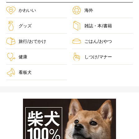
かわいい
海外
グッズ
雑誌・本/書籍
旅行/おでかけ
ごはん/おやつ
健康
しつけ/マナー
看板犬