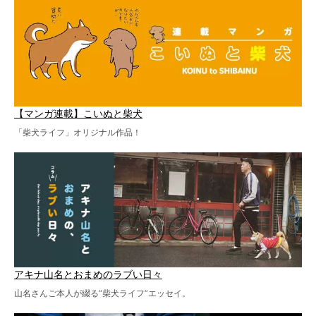
【マンガ連載】こいぬと柴犬
「柴犬ライフ」オリジナル作品！
アキナ山名とおまめのラブい日々
山名さんご本人が綴る“柴犬ライフ”エッセイ。