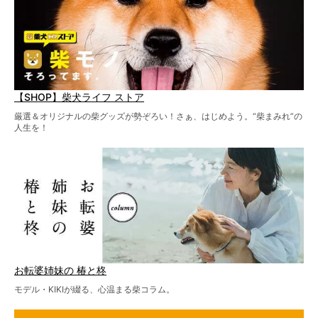
【SHOP】柴犬ライフ ストア
厳選＆オリジナルの柴グッズが勢ぞろい！さぁ、はじめよう。“柴まみれ”の
人生を！
お転婆姉妹の 椿と柊
モデル・KIKIが綴る、心温まる柴コラム。