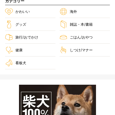
カテゴリー
かわいい
海外
グッズ
雑誌・本/書籍
旅行/おでかけ
ごはん/おやつ
健康
しつけ/マナー
看板犬