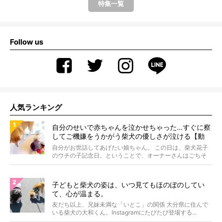
特集一覧
Follow us
人気ランキング
自分のせいで赤ちゃんを泣かせちゃった…すぐに察
してご機嫌をうかがう柴犬の優しさが泣ける【動
画】
自分がお世話してあげたい娘ちゃん。 この日は、柴犬花子
のウチの子記念日。ということで、オーナーさんはごちそ
うを...
子どもと柴犬の姿は、いつ見てもほのぼのしてい
て、心が温まる。
友だち以上、兄妹未満な「いとこ」の関係 大分県に住んで
いる柴犬の大和くん。Instagramにたびたび登場する...