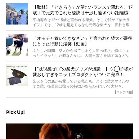
す。これはクセになる…！
【取材】「ときろう」が望むバランスで関わる。17
歳まで元気でこれた秘訣は干渉し過ぎない距離感
#38ときろう
平均寿命は12〜15歳と言われる柴犬。そこで我が『柴犬ラ
イフ』では、12歳を超えてもなお元気な柴犬を、憧れと敬
意を込めて“レジェンド柴”と呼んでいます。 この特集で
は、レジェンド柴たちのライフスタイルや食生活などにフ
「オモチャ置いてきなさい」と言われた柴犬が最後
ォーカスし、その元気の秘訣や、老犬と暮らすうえで大切
にとった行動に爆笑【動画】
だと思うことを、オーナーさんに語っていただきます。今
回登場してくれたのは、17歳のときろうくん。小さい頃か
ふとした瞬間、柴犬から出てしまう人間っぽさ。特にちょ
ら食が細かったため、何でも食べさせてきたということで
っとイラッとした時なんかは、人間っぽさを隠す気などな
すが、そんなときろうくんの長寿の秘訣とは。
いように見えます。もしかして本当の本当は、中身は人間
なんじゃ…？
【“既視感ゼロ”の柴犬グッズが爆誕！】ウ◯チ姿が
愛おしすぎるコラボプロダクトがついに完成！
柴犬を心の底から愛している私たち。とくに柴スマイルや
オコ柴、拒否柴は彼らの特徴があらわれていて大好き。
でもちょっと待て…もうひとつ、忘れてはならない愛おしい
ストア情報
シーンがあったぞ。それは、背中を丸めて“ウンチなう”の姿
だ。
そこで私たち柴犬ライフは、ドッグブランド「PEGION（ペ
ギオン）」とコラボしてオリジナルの柴グッズを製作！
Pick Up!
柴犬と暮らす人もそうでない人も、とにかく柴犬を愛して
やまない皆さまへ。とんでもない柴グッズが爆誕です！