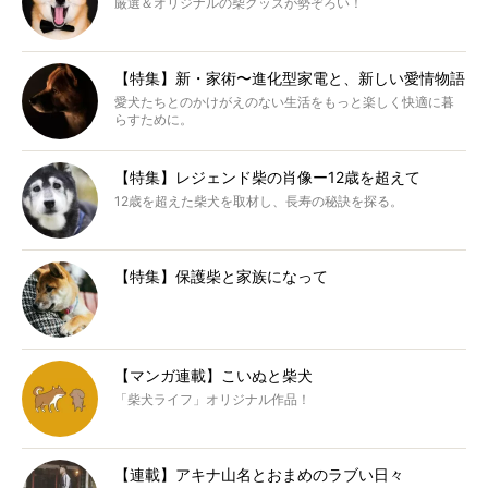
厳選＆オリジナルの柴グッズが勢ぞろい！
【特集】新・家術〜進化型家電と、新しい愛情物語
愛犬たちとのかけがえのない生活をもっと楽しく快適に暮
らすために。
【特集】レジェンド柴の肖像ー12歳を超えて
12歳を超えた柴犬を取材し、長寿の秘訣を探る。
【特集】保護柴と家族になって
【マンガ連載】こいぬと柴犬
「柴犬ライフ」オリジナル作品！
【連載】アキナ山名とおまめのラブい日々