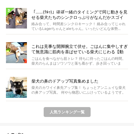
「……(ｸﾙｯ)」ほぼ一緒のタイミングで同じ動きを見
せる柴犬たちのシンクロっぷりがなんだかスゴイ
絡み合って、時間差シンクロキーック！ 絡み合ってじゃれ
ているLagerちゃんとaleちゃん。いったいどんな体勢...
これは見事な開脚腕立て伏せ。ごはんに集中しすぎ
て無意識に筋肉を喜ばせている柴犬にじわる【動
画】
ごはんを食べながら筋トレ？ 待ちに待ったごはんの時間。
柴犬のらんまはソワソワと落ち着かず、歩き回っていま
す。き...
柴犬の鼻のドアップ写真集めました
柴犬のカワイイ鼻先アップ集！ ちょっとアンニュイな柴犬
の鼻アップ写真。 何やら物思いにふけっているようです。
ま...
人気ランキング一覧