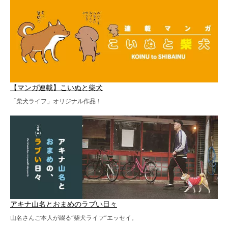
【マンガ連載】こいぬと柴犬
「柴犬ライフ」オリジナル作品！
アキナ山名とおまめのラブい日々
山名さんご本人が綴る“柴犬ライフ”エッセイ。