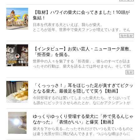
もちろん、犬種としての完成度がとてつもなく高い柴犬だ
から、そういった側面はあります。
【取材】ハワイの柴犬に会ってきました！10頭が
でも、いざそれぞれの個体を見ていくと、丈夫で病気にも
集結！
なりにくい、とは言えないような気もするのです。
実際に「病気にならない」などということはないし、飼い
日本を代表する犬といえば、我らが柴犬。
主はそのためにやるべきことがある。
ところが近年、世界中で柴犬ファンが増えています。そん
今回は、柴犬に関わる方たちすべてに読んで欲しい、ある
な中「柴犬ライフ」が目をつけたのは、南の楽園ハワイ。
海外取材
柴犬とその家族のお話。
柴犬オーナーが多く、定期的にオフ会まで開催されている
ご本人からのレポートは、愛情たっぷりで示唆に富んだ物
とか。
語でした。
【インタビュー】お笑い芸人・ニューヨーク屋敷、
そんな噂を聞きつけ、今回はハワイの柴犬たちを取材して
「拒否柴」を掘る。
きました！
※文章はご本人の了承を得て編集しています
世界中の人々を魅了する「拒否柴」。彼らのすべてが詰ま
※画像はすべてイメージです
ったその行動は、柴犬を語る上では外せません。そして拒
※この記事は個人の感想であり、効果・効能を示すものではありません
否柴がここまで話題になるのは、“映える”ことも理由のひと
取材
つ。
では…拒否柴を「版画」にしてみたら、どんな作品ができあ
「くっっっさ！」耳をほじった足が臭すぎてビクッ
がるのでしょうか。
となる柴犬。最後足を隠してて笑う【動画】
最近版画製作を始めた、お笑いコンビ「ニューヨーク」の
屋敷裕政さんに、拒否柴を掘っていただきました！ イン
今回登場するのは驚いてしまった柴犬たち。そうはいって
タビューと合わせてご覧ください。
も誰かにビックリさせられたとか、なにかアクシデントが
起きたとか、そういうことが原因ではありません。全ての
原因は彼ら自身にあったのです…！
ゆっくりゆっくり登場する柴犬に「外で見るんじゃ
なかった」「表情がいい」と爆笑【動画】
柴犬を下から見る…たったそれだけでいつも見ているものと
は違う光景が目に飛び込んできます。つぶらな瞳はさらに
つぶらに見え、モフモフのお顔はさらにモフモフに見えま