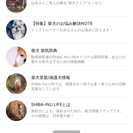
山名さんご本人が綴る“柴犬ライフ”エッセイ。
【特集】柴犬のお悩み解決NOTE
ドッグトレーナーがみなさんのお悩みに応えます！
柴犬 病気辞典
獣医師監修のShiba-Inu Lifeオリジナル病気辞典。あなたの
愛する柴犬を守るための情報満載
柴犬里親/保護犬情報
Shiba-Inu Lifeでは、保護犬を一頭でも多く救うための活動
支援をしています。
SHIBA-INU LIFEとは
柴好きによる、柴好きのための、柴犬情報メディアです。
その規模は、日本最大級！