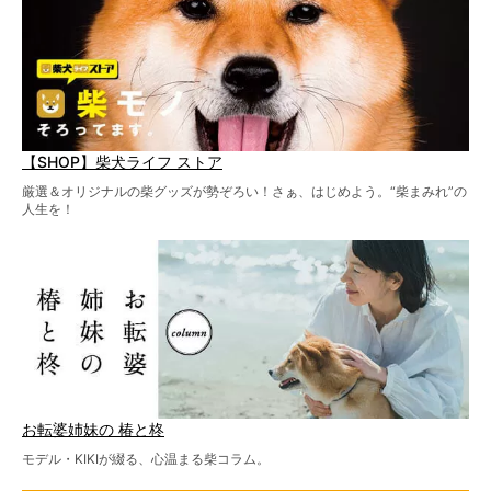
【SHOP】柴犬ライフ ストア
厳選＆オリジナルの柴グッズが勢ぞろい！さぁ、はじめよう。“柴まみれ”の
人生を！
お転婆姉妹の 椿と柊
モデル・KIKIが綴る、心温まる柴コラム。