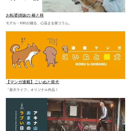
お転婆姉妹の 椿と柊
モデル・KIKIが綴る、心温まる柴コラム。
【マンガ連載】こいぬと柴犬
「柴犬ライフ」オリジナル作品！