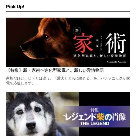
そこで私たち柴犬ライフは、ドッグブランド「PEGION（ペ
ギオン）」とコラボしてオリジナルの柴グッズを製作！
Pick Up!
柴犬と暮らす人もそうでない人も、とにかく柴犬を愛して
やまない皆さまへ。とんでもない柴グッズが爆誕です！
【特集】新・家術〜進化型家電と、新しい愛情物語
家族だけど、ヒトとは違う。「愛犬とともに生きる」を、パナソニックが家
電で応援します。