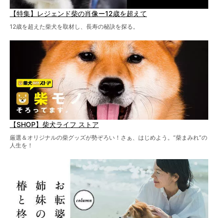
【特集】レジェンド柴の肖像ー12歳を超えて
12歳を超えた柴犬を取材し、長寿の秘訣を探る。
【SHOP】柴犬ライフ ストア
厳選＆オリジナルの柴グッズが勢ぞろい！さぁ、はじめよう。“柴まみれ”の
人生を！