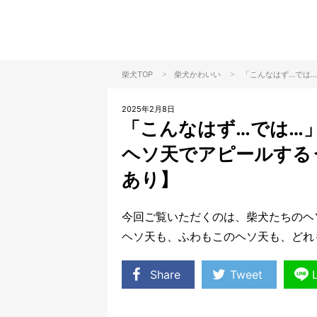
>
>
柴犬TOP
柴犬
かわいい
「こんなはず…では
2025年2月8日
「こんなはず…では…
ヘソ天でアピールする
あり】
今回ご覧いただくのは、柴犬たちのヘ
ヘソ天も、ふわもこのヘソ天も、どれ
Share
Tweet