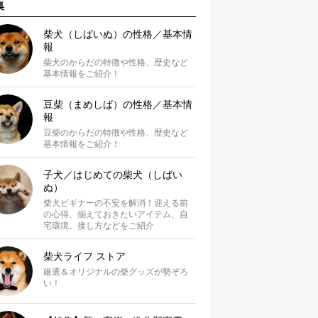
集
柴犬（しばいぬ）の性格／基本情
報
柴犬のからだの特徴や性格、歴史など
基本情報をご紹介！
豆柴（まめしば）の性格／基本情
報
豆柴のからだの特徴や性格、歴史など
基本情報をご紹介！
子犬／はじめての柴犬（しばい
ぬ）
柴犬ビギナーの不安を解消！迎える前
の心得、揃えておきたいアイテム、自
宅環境、接し方などをご紹介
柴犬ライフ ストア
厳選＆オリジナルの柴グッズが勢ぞろ
い！