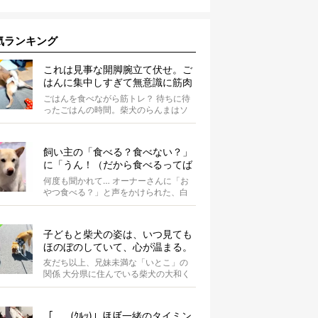
気ランキング
これは見事な開脚腕立て伏せ。ご
はんに集中しすぎて無意識に筋肉
を喜ばせている柴犬にじわる【動
ごはんを食べながら筋トレ？ 待ちに待
画】
ったごはんの時間。柴犬のらんまはソ
ワソワと落ち着かず、歩き回っていま
す。き...
飼い主の「食べる？食べない？」
に「うん！（だから食べるってば
何回聞くの）」と答える柴犬可愛
何度も聞かれて… オーナーさんに「お
い【動画】
やつ食べる？」と声をかけられた、白
柴のぶらん。あまりのことに、しばら
くフリ...
子どもと柴犬の姿は、いつ見ても
ほのぼのしていて、心が温まる。
友だち以上、兄妹未満な「いとこ」の
関係 大分県に住んでいる柴犬の大和く
ん。Instagramにたびたび登場する...
「……(ｸﾙｯ)」ほぼ一緒のタイミン