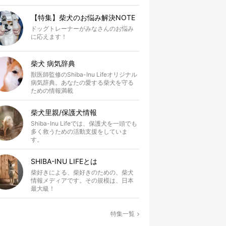
【特集】柴犬のお悩み解決NOTE
ドッグトレーナーがみなさんのお悩み
に応えます！
柴犬 病気辞典
獣医師監修のShiba-Inu Lifeオリジナル
病気辞典。あなたの愛する柴犬を守る
ための情報満載
柴犬里親/保護犬情報
Shiba-Inu Lifeでは、保護犬を一頭でも
多く救うための活動支援をしていま
す。
SHIBA-INU LIFEとは
柴好きによる、柴好きのための、柴犬
情報メディアです。その規模は、日本
最大級！
特集一覧