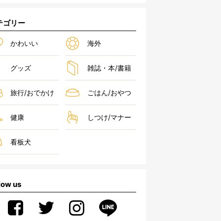
テゴリー
かわいい
海外
グッズ
雑誌・本/書籍
旅行/おでかけ
ごはん/おやつ
健康
しつけ/マナー
看板犬
low us