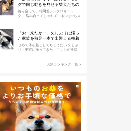
グで同じ動きを見せる柴犬たちの
シンクロっぷりがなんだかスゴイ
絡み合って、時間差シンクロキーッ
ク！ 絡み合ってじゃれているLagerちゃ
んとaleちゃん。いったいどんな体勢...
「おー来たかー」久しぶりに帰っ
た家族を前足一本で出迎える横着
柴犬【動画】
せめて体を起こしてちょうだい 久しぶ
りに実家に帰ってきた、こちらの投稿
者さん。するとお外でくつろいでいた
黒柴さ...
人気ランキング一覧