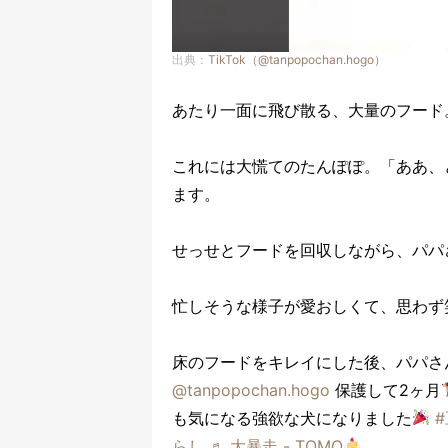
出典：
TikTok（@tanpopochan.hogo）
あたり一面に飛び散る、大量のフード
これには大慌てのたんぽぽ。「ああ、
ます。
せっせとフードを回収しながら、パパ
忙しそうな様子が愛おしくて、思わず
床のフードをキレイにした後、パパさ
@tanpopochan.hogo
保護して2ヶ月
も気になる強欲な犬になりました
らし
♬ 大暴走 - TOMO