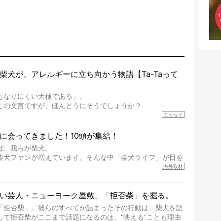
柴犬が、アレルギーに立ち向かう物語【Ta-Taって
もなりにくい犬種である」。
この文言ですが、ほんとうにそうでしょうか？
完成度がとてつもなく高い柴犬だから、そういった側面はあ
エッセイ
体を見ていくと、丈夫で病気にもなりにくい、とは言えない
に会ってきました！10頭が集結！
ば、我らが柴犬。
」などということはないし、飼い主はそのためにやるべきこ
柴犬ファンが増えています。そんな中「柴犬ライフ」が目を
ワイ。柴犬オーナーが多く、定期的にオフ会まで開催されて
海外取材
たちすべてに読んで欲しい、ある柴犬とその家族のお話。
、愛情たっぷりで示唆に富んだ物語でした。
回はハワイの柴犬たちを取材してきました！
ています
い芸人・ニューヨーク屋敷、「拒否柴」を掘る。
「拒否柴」。彼らのすべてが詰まったその行動は、柴犬を語
果・効能を示すものではありません
して拒否柴がここまで話題になるのは、“映える”ことも理由