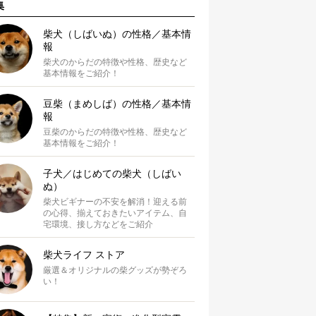
集
柴犬（しばいぬ）の性格／基本情
報
柴犬のからだの特徴や性格、歴史など
基本情報をご紹介！
豆柴（まめしば）の性格／基本情
報
豆柴のからだの特徴や性格、歴史など
基本情報をご紹介！
子犬／はじめての柴犬（しばい
ぬ）
柴犬ビギナーの不安を解消！迎える前
の心得、揃えておきたいアイテム、自
宅環境、接し方などをご紹介
柴犬ライフ ストア
厳選＆オリジナルの柴グッズが勢ぞろ
い！