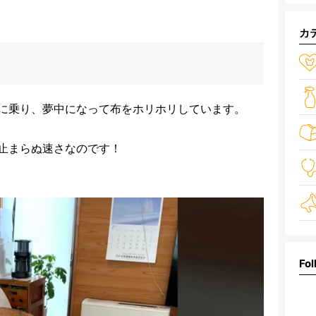
カ
に乗り、夢中になって布をホリホリしています。
止まらぬ速さなのです！
Fol