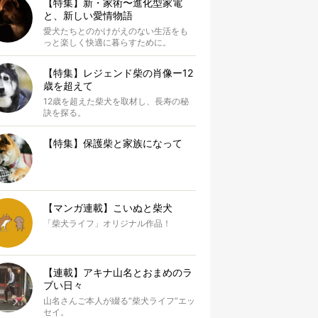
【特集】新・家術〜進化型家電
と、新しい愛情物語
愛犬たちとのかけがえのない生活をも
っと楽しく快適に暮らすために。
【特集】レジェンド柴の肖像ー12
歳を超えて
12歳を超えた柴犬を取材し、長寿の秘
訣を探る。
【特集】保護柴と家族になって
【マンガ連載】こいぬと柴犬
「柴犬ライフ」オリジナル作品！
【連載】アキナ山名とおまめのラ
ブい日々
山名さんご本人が綴る“柴犬ライフ”エッ
セイ。