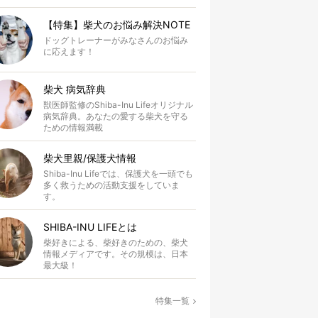
【特集】柴犬のお悩み解決NOTE
ドッグトレーナーがみなさんのお悩み
に応えます！
柴犬 病気辞典
獣医師監修のShiba-Inu Lifeオリジナル
病気辞典。あなたの愛する柴犬を守る
ための情報満載
柴犬里親/保護犬情報
Shiba-Inu Lifeでは、保護犬を一頭でも
多く救うための活動支援をしていま
す。
SHIBA-INU LIFEとは
柴好きによる、柴好きのための、柴犬
情報メディアです。その規模は、日本
最大級！
特集一覧