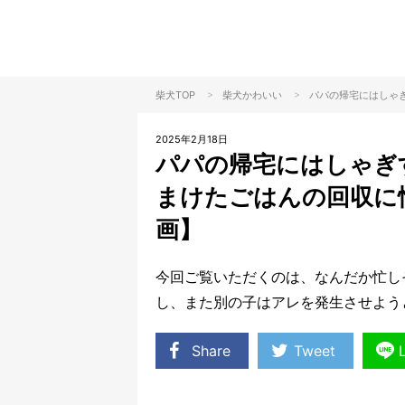
>
>
柴犬TOP
柴犬
かわいい
パパの帰宅にはしゃ
2025年2月18日
パパの帰宅にはしゃぎ
まけたごはんの回収に
画】
今回ご覧いただくのは、なんだか忙し
し、また別の子はアレを発生させよう
Share
Tweet