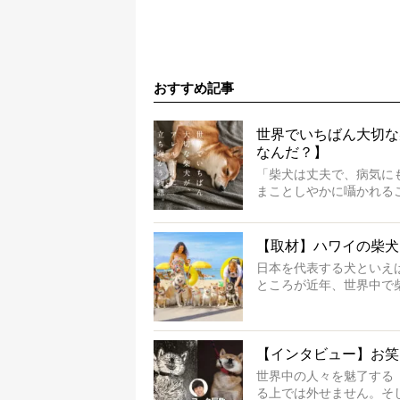
おすすめ記事
世界でいちばん大切な
なんだ？】
「柴犬は丈夫で、病気に
まことしやかに囁かれる
もちろん、犬種としての
ります。
でも、いざそれぞれの個
【取材】ハワイの柴犬
ような気もするのです。
日本を代表する犬といえ
実際に「病気にならない
ところが近年、世界中で
とがある。
つけたのは、南の楽園ハ
今回は、柴犬に関わる方
いるとか。
ご本人からのレポートは
そんな噂を聞きつけ、今
※文章はご本人の了承を得て編集し
【インタビュー】お笑
※画像はすべてイメージです
世界中の人々を魅了する
※この記事は個人の感想であり、効
る上では外せません。そ