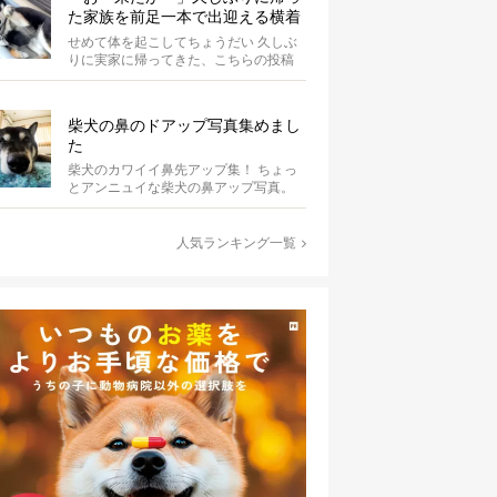
た家族を前足一本で出迎える横着
柴犬【動画】
せめて体を起こしてちょうだい 久しぶ
りに実家に帰ってきた、こちらの投稿
者さん。するとお外でくつろいでいた
黒柴さ...
柴犬の鼻のドアップ写真集めまし
た
柴犬のカワイイ鼻先アップ集！ ちょっ
とアンニュイな柴犬の鼻アップ写真。
何やら物思いにふけっているようで
す。ま...
人気ランキング一覧