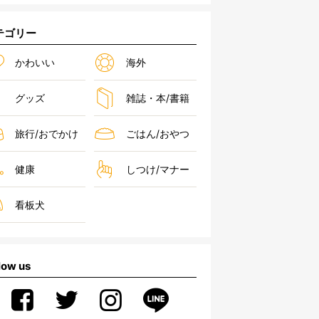
テゴリー
かわいい
海外
グッズ
雑誌・本/書籍
旅行/おでかけ
ごはん/おやつ
健康
しつけ/マナー
看板犬
low us