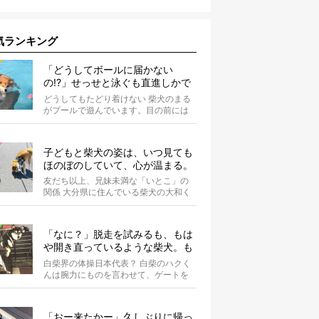
気ランキング
「どうしてボールに届かない
の!?」せっせと泳ぐも直進しかで
きない柴犬が可愛い【動画】
どうしてもたどり着けない 柴犬のまる
がプールで遊んでいます。目の前には
大好きなボールが。 まるは...
子どもと柴犬の姿は、いつ見ても
ほのぼのしていて、心が温まる。
友だち以上、兄妹未満な「いとこ」の
関係 大分県に住んでいる柴犬の大和く
ん。Instagramにたびたび登場する...
「なに？」脱走を試みるも、もは
や開き直っているような柴犬。も
っと気まずそうにしてくれないか
白柴界の体操日本代表？ 白柴のハクく
なぁ…！【動画あり】
んは腕力にものを言わせて、ゲートを
よじ登ろうとしています。その様子は
さなが...
「おー来たかー」久しぶりに帰っ