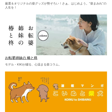
厳選＆オリジナルの柴グッズが勢ぞろい！さぁ、はじめよう。“柴まみれ”の
人生を！
お転婆姉妹の 椿と柊
モデル・KIKIが綴る、心温まる柴コラム。