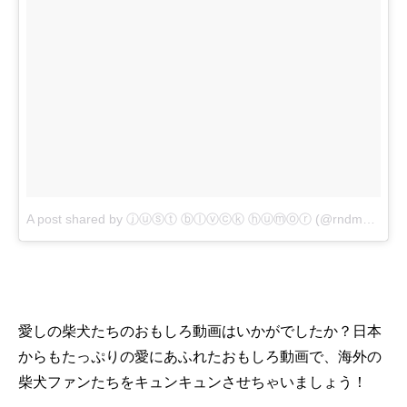
A post shared by ⓙⓤⓢⓣ ⓑⓛⓥⓒⓚ ⓗⓤⓜⓞⓡ (@rndm_doggos)
愛しの柴犬たちのおもしろ動画はいかがでしたか？日本
からもたっぷりの愛にあふれたおもしろ動画で、海外の
柴犬ファンたちをキュンキュンさせちゃいましょう！