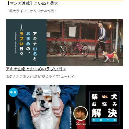
【マンガ連載】こいぬと柴犬
「柴犬ライフ」オリジナル作品！
アキナ山名とおまめのラブい日々
山名さんご本人が綴る“柴犬ライフ”エッセイ。