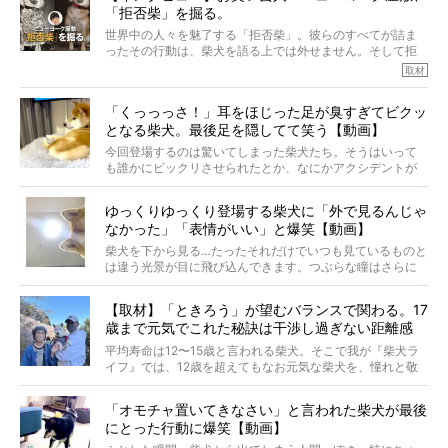
「拒否柴」を掘る。
きました！
※文章はご本人の了承を得て編集しています
世界中の人々を魅了する「拒否柴」。彼らのすべてが詰ま
※画像はすべてイメージです
ったその行動は、柴犬を語る上では外せません。そして拒
※この記事は個人の感想であり、効果・効能を示すものではありません
否柴がここまで話題になるのは、“映える”ことも理由のひと
取材
つ。
では…拒否柴を「版画」にしてみたら、どんな作品ができあ
「くっっっさ！」耳をほじった足が臭すぎてビクッ
がるのでしょうか。
となる柴犬。最後足を隠してて笑う【動画】
最近版画製作を始めた、お笑いコンビ「ニューヨーク」の
屋敷裕政さんに、拒否柴を掘っていただきました！ イン
今回登場するのは驚いてしまった柴犬たち。そうはいって
タビューと合わせてご覧ください。
も誰かにビックリさせられたとか、なにかアクシデントが
起きたとか、そういうことが原因ではありません。全ての
原因は彼ら自身にあったのです…！
ゆっくりゆっくり登場する柴犬に「外で見るんじゃ
なかった」「表情がいい」と爆笑【動画】
柴犬を下から見る…たったそれだけでいつも見ているものと
は違う光景が目に飛び込んできます。つぶらな瞳はさらに
つぶらに見え、モフモフのお顔はさらにモフモフに見えま
す。これはクセになる…！
【取材】「ときろう」が望むバランスで関わる。17
歳まで元気でこれた秘訣は干渉し過ぎない距離感
#38ときろう
平均寿命は12〜15歳と言われる柴犬。そこで我が『柴犬ラ
イフ』では、12歳を超えてもなお元気な柴犬を、憧れと敬
意を込めて“レジェンド柴”と呼んでいます。 この特集で
は、レジェンド柴たちのライフスタイルや食生活などにフ
「オモチャ置いてきなさい」と言われた柴犬が最後
ォーカスし、その元気の秘訣や、老犬と暮らすうえで大切
にとった行動に爆笑【動画】
だと思うことを、オーナーさんに語っていただきます。今
回登場してくれたのは、17歳のときろうくん。小さい頃か