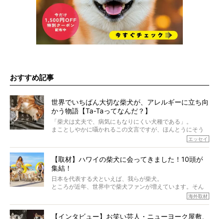
おすすめ記事
世界でいちばん大切な柴犬が、アレルギーに立ち向
かう物語【Ta-Taってなんだ？】
「柴犬は丈夫で、病気にもなりにくい犬種である」。
まことしやかに囁かれるこの文言ですが、ほんとうにそう
でしょうか？
エッセイ
もちろん、犬種としての完成度がとてつもなく高い柴犬だ
から、そういった側面はあります。
【取材】ハワイの柴犬に会ってきました！10頭が
でも、いざそれぞれの個体を見ていくと、丈夫で病気にも
集結！
なりにくい、とは言えないような気もするのです。
実際に「病気にならない」などということはないし、飼い
日本を代表する犬といえば、我らが柴犬。
主はそのためにやるべきことがある。
ところが近年、世界中で柴犬ファンが増えています。そん
今回は、柴犬に関わる方たちすべてに読んで欲しい、ある
な中「柴犬ライフ」が目をつけたのは、南の楽園ハワイ。
海外取材
柴犬とその家族のお話。
柴犬オーナーが多く、定期的にオフ会まで開催されている
ご本人からのレポートは、愛情たっぷりで示唆に富んだ物
とか。
語でした。
【インタビュー】お笑い芸人・ニューヨーク屋敷、
そんな噂を聞きつけ、今回はハワイの柴犬たちを取材して