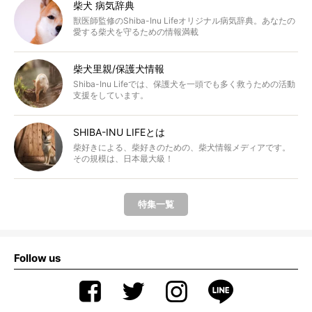
柴犬 病気辞典
獣医師監修のShiba-Inu Lifeオリジナル病気辞典。あなたの
愛する柴犬を守るための情報満載
柴犬里親/保護犬情報
Shiba-Inu Lifeでは、保護犬を一頭でも多く救うための活動
支援をしています。
SHIBA-INU LIFEとは
柴好きによる、柴好きのための、柴犬情報メディアです。
その規模は、日本最大級！
特集一覧
Follow us