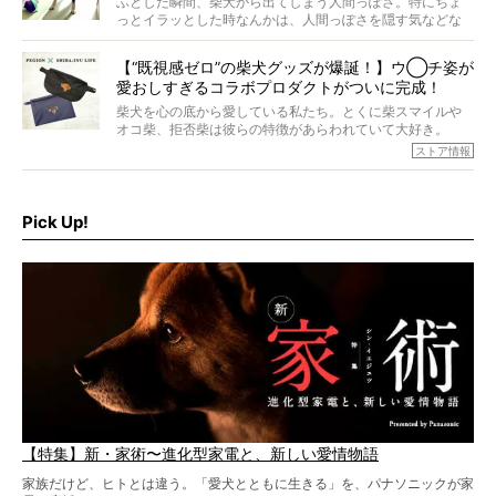
ふとした瞬間、柴犬から出てしまう人間っぽさ。特にちょ
ら食が細かったため、何でも食べさせてきたということで
っとイラッとした時なんかは、人間っぽさを隠す気などな
すが、そんなときろうくんの長寿の秘訣とは。
いように見えます。もしかして本当の本当は、中身は人間
なんじゃ…？
【“既視感ゼロ”の柴犬グッズが爆誕！】ウ◯チ姿が
愛おしすぎるコラボプロダクトがついに完成！
柴犬を心の底から愛している私たち。とくに柴スマイルや
オコ柴、拒否柴は彼らの特徴があらわれていて大好き。
でもちょっと待て…もうひとつ、忘れてはならない愛おしい
ストア情報
シーンがあったぞ。それは、背中を丸めて“ウンチなう”の姿
だ。
そこで私たち柴犬ライフは、ドッグブランド「PEGION（ペ
ギオン）」とコラボしてオリジナルの柴グッズを製作！
Pick Up!
柴犬と暮らす人もそうでない人も、とにかく柴犬を愛して
やまない皆さまへ。とんでもない柴グッズが爆誕です！
【特集】新・家術〜進化型家電と、新しい愛情物語
家族だけど、ヒトとは違う。「愛犬とともに生きる」を、パナソニックが家