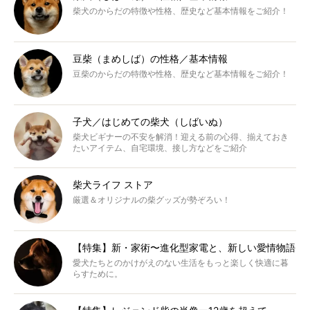
柴犬のからだの特徴や性格、歴史など基本情報をご紹介！
豆柴（まめしば）の性格／基本情報
豆柴のからだの特徴や性格、歴史など基本情報をご紹介！
子犬／はじめての柴犬（しばいぬ）
柴犬ビギナーの不安を解消！迎える前の心得、揃えておき
たいアイテム、自宅環境、接し方などをご紹介
柴犬ライフ ストア
厳選＆オリジナルの柴グッズが勢ぞろい！
【特集】新・家術〜進化型家電と、新しい愛情物語
愛犬たちとのかけがえのない生活をもっと楽しく快適に暮
らすために。