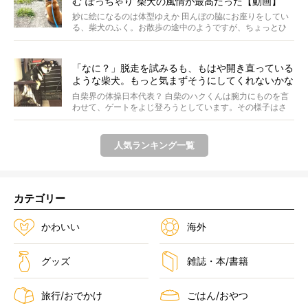
む“ぽっちゃり”柴犬の風情が最高だった【動画】
妙に絵になるのは体型ゆえか 田んぼの脇にお座りをしてい
る、柴犬のふく。お散歩の途中のようですが、ちょっとひ
と休...
「なに？」脱走を試みるも、もはや開き直っている
ような柴犬。もっと気まずそうにしてくれないかな
ぁ…！【動画あり】
白柴界の体操日本代表？ 白柴のハクくんは腕力にものを言
わせて、ゲートをよじ登ろうとしています。その様子はさ
なが...
人気ランキング一覧
カテゴリー
かわいい
海外
グッズ
雑誌・本/書籍
旅行/おでかけ
ごはん/おやつ