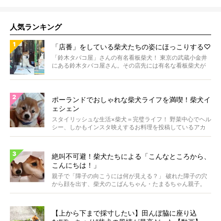
人気ランキング
「店番」をしている柴犬たちの姿にほっこりする♡
「鈴木タバコ屋」さんの有名看板柴犬！ 東京の武蔵小金井
にある鈴木タバコ屋さん。その店先には有名な看板柴犬が
いま...
ポーランドでおしゃれな柴犬ライフを満喫！柴犬イ
ェシェン
スタイリッシュな生活×柴犬＝完璧ライフ！ 野菜中心でヘル
シー、しかもインスタ映えするお料理を投稿しているアカ
ウ...
絶叫不可避！柴犬たちによる「こんなところから、
こんにちは！」
親子で「障子の向こうには何が見える？」 破れた障子の穴
から顔を出す、柴犬のこばんちゃん・たまるちゃん親子。
親子...
【上から下まで採寸したい】田んぼ脇に座り込