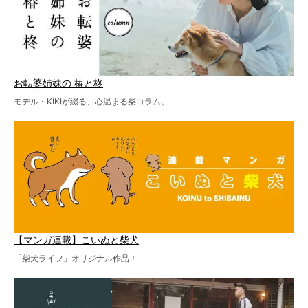
お転婆姉妹の 椿と柊
モデル・KIKIが綴る、心温まる柴コラム。
【マンガ連載】こいぬと柴犬
「柴犬ライフ」オリジナル作品！