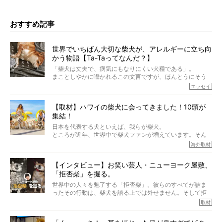
おすすめ記事
世界でいちばん大切な柴犬が、アレルギーに立ち向
かう物語【Ta-Taってなんだ？】
「柴犬は丈夫で、病気にもなりにくい犬種である」。
まことしやかに囁かれるこの文言ですが、ほんとうにそう
でしょうか？
エッセイ
もちろん、犬種としての完成度がとてつもなく高い柴犬だ
から、そういった側面はあります。
【取材】ハワイの柴犬に会ってきました！10頭が
でも、いざそれぞれの個体を見ていくと、丈夫で病気にも
集結！
なりにくい、とは言えないような気もするのです。
実際に「病気にならない」などということはないし、飼い
日本を代表する犬といえば、我らが柴犬。
主はそのためにやるべきことがある。
ところが近年、世界中で柴犬ファンが増えています。そん
今回は、柴犬に関わる方たちすべてに読んで欲しい、ある
な中「柴犬ライフ」が目をつけたのは、南の楽園ハワイ。
海外取材
柴犬とその家族のお話。
柴犬オーナーが多く、定期的にオフ会まで開催されている
ご本人からのレポートは、愛情たっぷりで示唆に富んだ物
とか。
語でした。
【インタビュー】お笑い芸人・ニューヨーク屋敷、
そんな噂を聞きつけ、今回はハワイの柴犬たちを取材して
「拒否柴」を掘る。
きました！
※文章はご本人の了承を得て編集しています
世界中の人々を魅了する「拒否柴」。彼らのすべてが詰ま
※画像はすべてイメージです
ったその行動は、柴犬を語る上では外せません。そして拒
※この記事は個人の感想であり、効果・効能を示すものではありません
否柴がここまで話題になるのは、“映える”ことも理由のひと
取材
つ。
では…拒否柴を「版画」にしてみたら、どんな作品ができあ