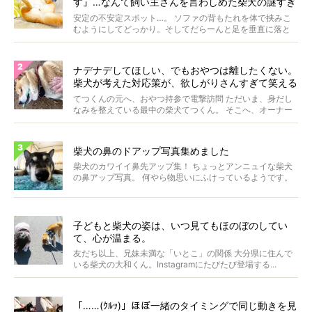
す』…なんて飼い主さんを言わしめた柴犬の謎すぎ
る寝相がコチラです。
安定の不安定スポット…。 ソファの背もたれを体で挟みこ
むようにしてどっかり。そしてだらーんと足を垂直に落と
して...
ナデナデしてほしい、でもおやつは離したくない。
柴犬が考えた対応策が、欲しがりさんすぎて笑える
【動画】
てつくんの元へ、おやつ持参で電撃訪問 ただいま、身だし
なみを整えている最中の柴犬てつくん。 そこへ、オーナー
さ...
柴犬の鼻のドアップ写真集めました
柴犬のカワイイ鼻先アップ集！ ちょっとアンニュイな柴犬
の鼻アップ写真。 何やら物思いにふけっているようです。
ま...
子どもと柴犬の姿は、いつ見てもほのぼのしてい
て、心が温まる。
友だち以上、兄妹未満な「いとこ」の関係 大分県に住んで
いる柴犬の大和くん。Instagramにたびたび登場する...
「……(ｸﾙｯ)」ほぼ一緒のタイミングで同じ動きを見