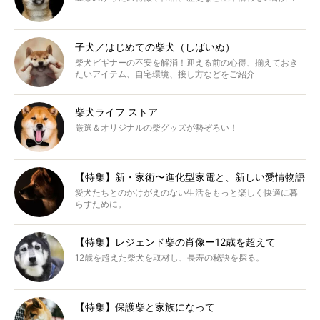
子犬／はじめての柴犬（しばいぬ）
柴犬ビギナーの不安を解消！迎える前の心得、揃えておき
たいアイテム、自宅環境、接し方などをご紹介
柴犬ライフ ストア
厳選＆オリジナルの柴グッズが勢ぞろい！
【特集】新・家術〜進化型家電と、新しい愛情物語
愛犬たちとのかけがえのない生活をもっと楽しく快適に暮
らすために。
【特集】レジェンド柴の肖像ー12歳を超えて
12歳を超えた柴犬を取材し、長寿の秘訣を探る。
【特集】保護柴と家族になって