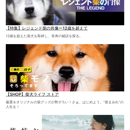
【特集】レジェンド柴の肖像ー12歳を超えて
12歳を超えた柴犬を取材し、長寿の秘訣を探る。
【SHOP】柴犬ライフ ストア
厳選＆オリジナルの柴グッズが勢ぞろい！さぁ、はじめよう。“柴まみれ”の
人生を！