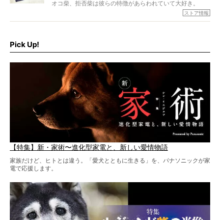
オコ柴、拒否柴は彼らの特徴があらわれていて大好き。
でもちょっと待て…もうひとつ、忘れてはならない愛おしい
ストア情報
シーンがあったぞ。それは、背中を丸めて“ウンチなう”の姿
だ。
そこで私たち柴犬ライフは、ドッグブランド「PEGION（ペ
ギオン）」とコラボしてオリジナルの柴グッズを製作！
Pick Up!
柴犬と暮らす人もそうでない人も、とにかく柴犬を愛して
やまない皆さまへ。とんでもない柴グッズが爆誕です！
【特集】新・家術〜進化型家電と、新しい愛情物語
家族だけど、ヒトとは違う。「愛犬とともに生きる」を、パナソニックが家
電で応援します。