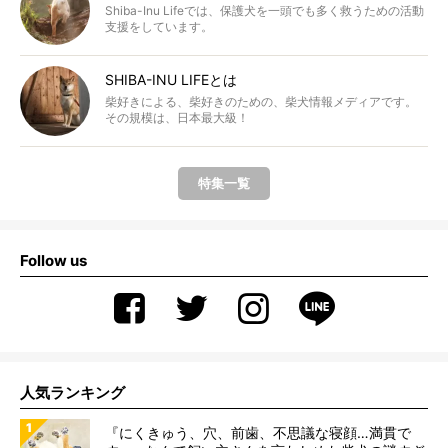
Shiba-Inu Lifeでは、保護犬を一頭でも多く救うための活動
支援をしています。
SHIBA-INU LIFEとは
柴好きによる、柴好きのための、柴犬情報メディアです。
その規模は、日本最大級！
特集一覧
Follow us
人気ランキング
『にくきゅう、穴、前歯、不思議な寝顔…満貫で