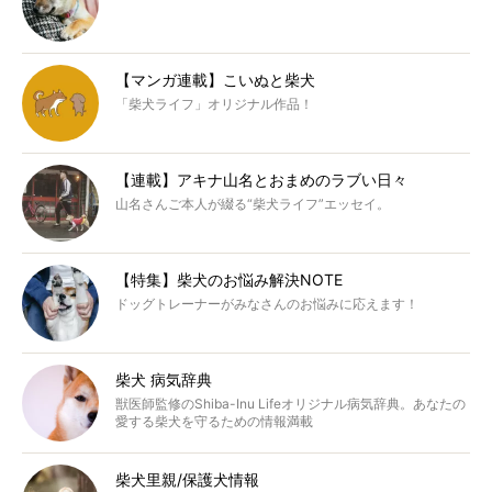
【マンガ連載】こいぬと柴犬
「柴犬ライフ」オリジナル作品！
【連載】アキナ山名とおまめのラブい日々
山名さんご本人が綴る“柴犬ライフ”エッセイ。
【特集】柴犬のお悩み解決NOTE
ドッグトレーナーがみなさんのお悩みに応えます！
柴犬 病気辞典
獣医師監修のShiba-Inu Lifeオリジナル病気辞典。あなたの
愛する柴犬を守るための情報満載
柴犬里親/保護犬情報