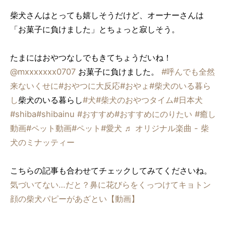
柴犬さんはとっても嬉しそうだけど、オーナーさんは
「お菓子に負けました」とちょっと寂しそう。
たまにはおやつなしでもきてちょうだいね！
@mxxxxxxx0707
お菓子に負けました。
#呼んでも全然
来ないくせに
#おやつに大反応
#おやょ
#柴犬のいる暮ら
し
柴犬のいる暮らし
#犬
#柴犬のおやつタイム
#日本犬
#shiba
#shibainu
#おすすめ
#おすすめにのりたい
#癒し
動画
#ペット動画
#ペット
#愛犬
♬ オリジナル楽曲 - 柴
犬のミナッティー
こちらの記事も合わせてチェックしてみてくださいね。
気づいてない…だと？鼻に花びらをくっつけてキョトン
顔の柴犬パピーがあざとい【動画】