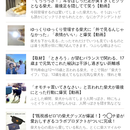
「くっっっさ！」耳をほじった足が臭すぎてビクッ
がるのでしょうか。
となる柴犬。最後足を隠してて笑う【動画】
最近版画製作を始めた、お笑いコンビ「ニューヨーク」の
屋敷裕政さんに、拒否柴を掘っていただきました！ イン
今回登場するのは驚いてしまった柴犬たち。そうはいって
タビューと合わせてご覧ください。
も誰かにビックリさせられたとか、なにかアクシデントが
起きたとか、そういうことが原因ではありません。全ての
原因は彼ら自身にあったのです…！
ゆっくりゆっくり登場する柴犬に「外で見るんじゃ
なかった」「表情がいい」と爆笑【動画】
柴犬を下から見る…たったそれだけでいつも見ているものと
は違う光景が目に飛び込んできます。つぶらな瞳はさらに
つぶらに見え、モフモフのお顔はさらにモフモフに見えま
す。これはクセになる…！
【取材】「ときろう」が望むバランスで関わる。17
歳まで元気でこれた秘訣は干渉し過ぎない距離感
#38ときろう
平均寿命は12〜15歳と言われる柴犬。そこで我が『柴犬ラ
イフ』では、12歳を超えてもなお元気な柴犬を、憧れと敬
意を込めて“レジェンド柴”と呼んでいます。 この特集で
は、レジェンド柴たちのライフスタイルや食生活などにフ
「オモチャ置いてきなさい」と言われた柴犬が最後
ォーカスし、その元気の秘訣や、老犬と暮らすうえで大切
にとった行動に爆笑【動画】
だと思うことを、オーナーさんに語っていただきます。今
回登場してくれたのは、17歳のときろうくん。小さい頃か
ふとした瞬間、柴犬から出てしまう人間っぽさ。特にちょ
ら食が細かったため、何でも食べさせてきたということで
っとイラッとした時なんかは、人間っぽさを隠す気などな
すが、そんなときろうくんの長寿の秘訣とは。
いように見えます。もしかして本当の本当は、中身は人間
なんじゃ…？
【“既視感ゼロ”の柴犬グッズが爆誕！】ウ◯チ姿が
愛おしすぎるコラボプロダクトがついに完成！
柴犬を心の底から愛している私たち。とくに柴スマイルや