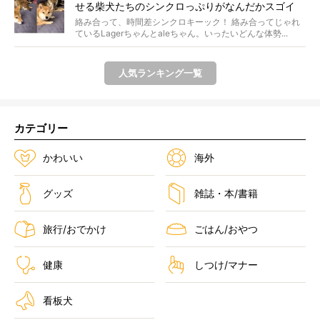
せる柴犬たちのシンクロっぷりがなんだかスゴイ
絡み合って、時間差シンクロキーック！ 絡み合ってじゃれ
ているLagerちゃんとaleちゃん。いったいどんな体勢...
人気ランキング一覧
カテゴリー
かわいい
海外
グッズ
雑誌・本/書籍
旅行/おでかけ
ごはん/おやつ
健康
しつけ/マナー
看板犬