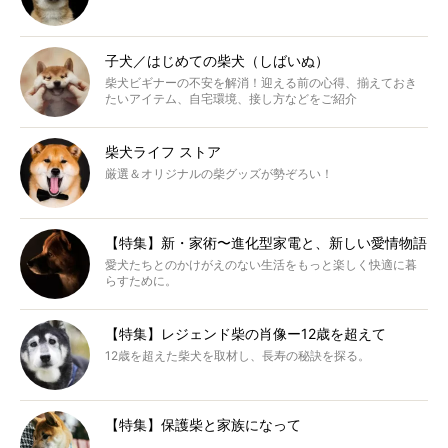
子犬／はじめての柴犬（しばいぬ）
柴犬ビギナーの不安を解消！迎える前の心得、揃えておき
たいアイテム、自宅環境、接し方などをご紹介
柴犬ライフ ストア
厳選＆オリジナルの柴グッズが勢ぞろい！
【特集】新・家術〜進化型家電と、新しい愛情物語
愛犬たちとのかけがえのない生活をもっと楽しく快適に暮
らすために。
【特集】レジェンド柴の肖像ー12歳を超えて
12歳を超えた柴犬を取材し、長寿の秘訣を探る。
【特集】保護柴と家族になって