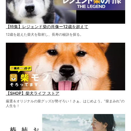
【特集】レジェンド柴の肖像ー12歳を超えて
12歳を超えた柴犬を取材し、長寿の秘訣を探る。
【SHOP】柴犬ライフ ストア
厳選＆オリジナルの柴グッズが勢ぞろい！さぁ、はじめよう。“柴まみれ”の
人生を！