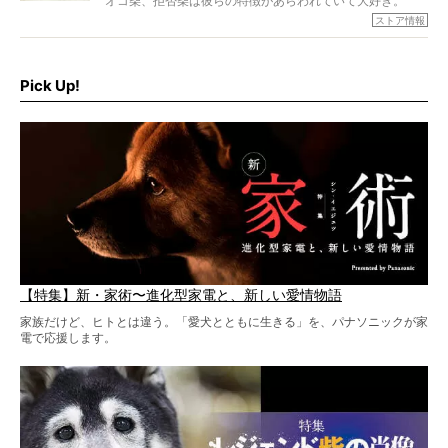
オコ柴、拒否柴は彼らの特徴があらわれていて大好き。
でもちょっと待て…もうひとつ、忘れてはならない愛おしい
ストア情報
シーンがあったぞ。それは、背中を丸めて“ウンチなう”の姿
だ。
そこで私たち柴犬ライフは、ドッグブランド「PEGION（ペ
ギオン）」とコラボしてオリジナルの柴グッズを製作！
Pick Up!
柴犬と暮らす人もそうでない人も、とにかく柴犬を愛して
やまない皆さまへ。とんでもない柴グッズが爆誕です！
【特集】新・家術〜進化型家電と、新しい愛情物語
家族だけど、ヒトとは違う。「愛犬とともに生きる」を、パナソニックが家
電で応援します。