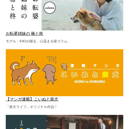
お転婆姉妹の 椿と柊
モデル・KIKIが綴る、心温まる柴コラム。
【マンガ連載】こいぬと柴犬
「柴犬ライフ」オリジナル作品！