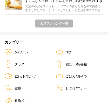
す』…なんて飼い主さんを言わしめた柴犬の謎すぎ
る寝相がコチラです。
安定の不安定スポット…。 ソファの背もたれを体で挟みこ
むようにしてどっかり。そしてだらーんと足を垂直に落と
して...
人気ランキング一覧
カテゴリー
かわいい
海外
グッズ
雑誌・本/書籍
旅行/おでかけ
ごはん/おやつ
健康
しつけ/マナー
看板犬