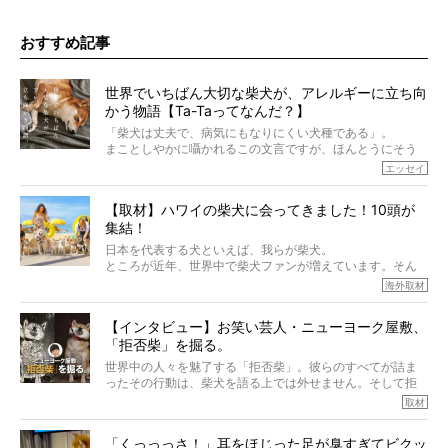
おすすめ記事
世界でいちばん大切な柴犬が、アレルギーに立ち向
かう物語【Ta-Taってなんだ？】
「柴犬は丈夫で、病気にもなりにくい犬種である」。
まことしやかに囁かれるこの文言ですが、ほんとうにそう
でしょうか？
エッセイ
もちろん、犬種としての完成度がとてつもなく高い柴犬だ
から、そういった側面はあります。
【取材】ハワイの柴犬に会ってきました！10頭が
でも、いざそれぞれの個体を見ていくと、丈夫で病気にも
集結！
なりにくい、とは言えないような気もするのです。
実際に「病気にならない」などということはないし、飼い
日本を代表する犬といえば、我らが柴犬。
主はそのためにやるべきことがある。
ところが近年、世界中で柴犬ファンが増えています。そん
今回は、柴犬に関わる方たちすべてに読んで欲しい、ある
な中「柴犬ライフ」が目をつけたのは、南の楽園ハワイ。
海外取材
柴犬とその家族のお話。
柴犬オーナーが多く、定期的にオフ会まで開催されている
ご本人からのレポートは、愛情たっぷりで示唆に富んだ物
とか。
語でした。
【インタビュー】お笑い芸人・ニューヨーク屋敷、
そんな噂を聞きつけ、今回はハワイの柴犬たちを取材して
「拒否柴」を掘る。
きました！
※文章はご本人の了承を得て編集しています
世界中の人々を魅了する「拒否柴」。彼らのすべてが詰ま
※画像はすべてイメージです
ったその行動は、柴犬を語る上では外せません。そして拒
※この記事は個人の感想であり、効果・効能を示すものではありません
否柴がここまで話題になるのは、“映える”ことも理由のひと
取材
つ。
では…拒否柴を「版画」にしてみたら、どんな作品ができあ
「くっっっさ！」耳をほじった足が臭すぎてビクッ
がるのでしょうか。