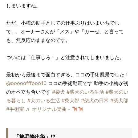
しまいますね。
ただ、小梅の助手としての仕事ぶりはいまいちでし
て…。オーナーさんが「メス」や「ガーゼ」と言って
も、無反応のままなのです。
ついには「仕事しろ！」と注意されてしまいました。
最初から最後まで面白すぎる、ココの手術風景でした！
@ooooofffooo10
ココの手術動画です 助手の小梅が初
のオペ立ち合いです
#柴犬
#柴犬のいる生活
#柴犬のい
る暮らし
#犬のいる生活
#柴犬部
#柴犬の日常
#柴犬部
#手術室
♬ オリジナル楽曲 -
「被毛摘出術」!?