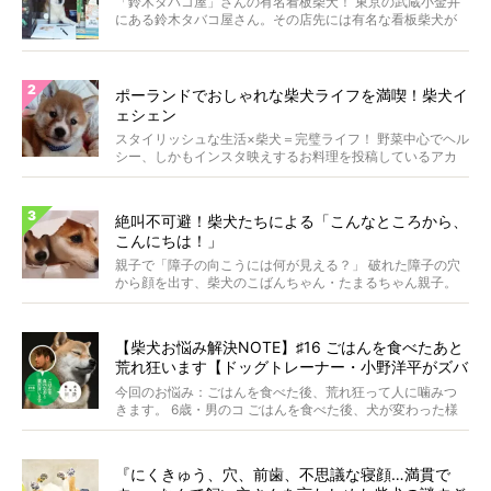
「鈴木タバコ屋」さんの有名看板柴犬！ 東京の武蔵小金井
にある鈴木タバコ屋さん。その店先には有名な看板柴犬が
いま...
ポーランドでおしゃれな柴犬ライフを満喫！柴犬イ
ェシェン
スタイリッシュな生活×柴犬＝完璧ライフ！ 野菜中心でヘル
シー、しかもインスタ映えするお料理を投稿しているアカ
ウ...
絶叫不可避！柴犬たちによる「こんなところから、
こんにちは！」
親子で「障子の向こうには何が見える？」 破れた障子の穴
から顔を出す、柴犬のこばんちゃん・たまるちゃん親子。
親子...
【柴犬お悩み解決NOTE】♯16 ごはんを食べたあと
荒れ狂います【ドッグトレーナー・小野洋平がズバ
リ回答】
今回のお悩み：ごはんを食べた後、荒れ狂って人に噛みつ
きます。 6歳・男のコ ごはんを食べた後、犬が変わった様
に...
『にくきゅう、穴、前歯、不思議な寝顔…満貫で