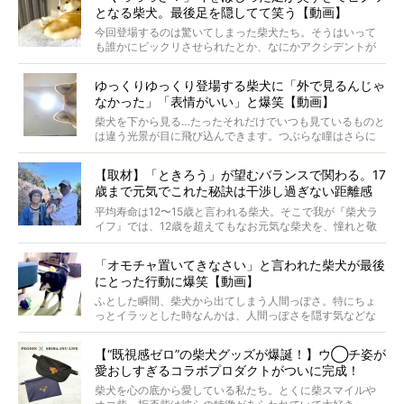
となる柴犬。最後足を隠してて笑う【動画】
最近版画製作を始めた、お笑いコンビ「ニューヨーク」の
屋敷裕政さんに、拒否柴を掘っていただきました！ イン
今回登場するのは驚いてしまった柴犬たち。そうはいって
タビューと合わせてご覧ください。
も誰かにビックリさせられたとか、なにかアクシデントが
起きたとか、そういうことが原因ではありません。全ての
原因は彼ら自身にあったのです…！
ゆっくりゆっくり登場する柴犬に「外で見るんじゃ
なかった」「表情がいい」と爆笑【動画】
柴犬を下から見る…たったそれだけでいつも見ているものと
は違う光景が目に飛び込んできます。つぶらな瞳はさらに
つぶらに見え、モフモフのお顔はさらにモフモフに見えま
す。これはクセになる…！
【取材】「ときろう」が望むバランスで関わる。17
歳まで元気でこれた秘訣は干渉し過ぎない距離感
#38ときろう
平均寿命は12〜15歳と言われる柴犬。そこで我が『柴犬ラ
イフ』では、12歳を超えてもなお元気な柴犬を、憧れと敬
意を込めて“レジェンド柴”と呼んでいます。 この特集で
は、レジェンド柴たちのライフスタイルや食生活などにフ
「オモチャ置いてきなさい」と言われた柴犬が最後
ォーカスし、その元気の秘訣や、老犬と暮らすうえで大切
にとった行動に爆笑【動画】
だと思うことを、オーナーさんに語っていただきます。今
回登場してくれたのは、17歳のときろうくん。小さい頃か
ふとした瞬間、柴犬から出てしまう人間っぽさ。特にちょ
ら食が細かったため、何でも食べさせてきたということで
っとイラッとした時なんかは、人間っぽさを隠す気などな
すが、そんなときろうくんの長寿の秘訣とは。
いように見えます。もしかして本当の本当は、中身は人間
なんじゃ…？
【“既視感ゼロ”の柴犬グッズが爆誕！】ウ◯チ姿が
愛おしすぎるコラボプロダクトがついに完成！
柴犬を心の底から愛している私たち。とくに柴スマイルや