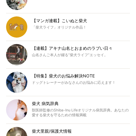
【マンガ連載】こいぬと柴犬
「柴犬ライフ」オリジナル作品！
【連載】アキナ山名とおまめのラブい日々
山名さんご本人が綴る“柴犬ライフ”エッセイ。
【特集】柴犬のお悩み解決NOTE
ドッグトレーナーがみなさんのお悩みに応えます！
柴犬 病気辞典
獣医師監修のShiba-Inu Lifeオリジナル病気辞典。あなたの
愛する柴犬を守るための情報満載
柴犬里親/保護犬情報