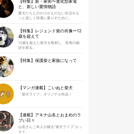
【特集】新・家術〜進化型家電
と、新しい愛情物語
愛犬たちとのかけがえのない生活をも
っと楽しく快適に暮らすために。
【特集】レジェンド柴の肖像ー12
歳を超えて
12歳を超えた柴犬を取材し、長寿の秘
訣を探る。
【特集】保護柴と家族になって
【マンガ連載】こいぬと柴犬
「柴犬ライフ」オリジナル作品！
【連載】アキナ山名とおまめのラ
ブい日々
山名さんご本人が綴る“柴犬ライフ”エッ
セイ。