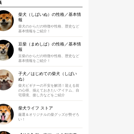
集
柴犬（しばいぬ）の性格／基本情
報
柴犬のからだの特徴や性格、歴史など
基本情報をご紹介！
豆柴（まめしば）の性格／基本情
報
豆柴のからだの特徴や性格、歴史など
基本情報をご紹介！
子犬／はじめての柴犬（しばい
ぬ）
柴犬ビギナーの不安を解消！迎える前
の心得、揃えておきたいアイテム、自
宅環境、接し方などをご紹介
柴犬ライフ ストア
厳選＆オリジナルの柴グッズが勢ぞろ
い！