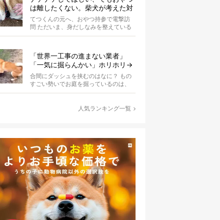
は離したくない。柴犬が考えた対
応策が、欲しがりさんすぎて笑え
てつくんの元へ、おやつ持参で電撃訪
る【動画】
問 ただいま、身だしなみを整えている
最中の柴犬てつくん。 そこへ、オーナ
ーさ...
「世界一工事の進まない業者」
「一気に掘らんかい」ホリホリ→
ダッシュを繰り返す柴犬に爆笑
合間にダッシュを挟むのはなに？ もの
【動画】
すごい勢いでお庭を掘っているのは、
柴犬の波平。柴犬あるあるの、突然の
ハイテ...
人気ランキング一覧