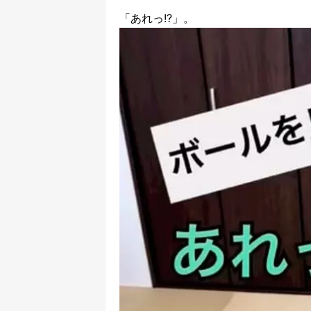
「あれっ!?」。