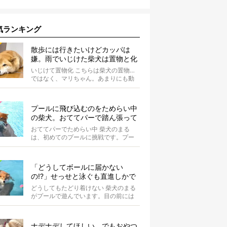
気ランキング
散歩には行きたいけどカッパは
嫌。雨でいじけた柴犬は置物と化
してしまうのだった【動画】
いじけて置物化 こちらは柴犬の置物…
ではなく、マリちゃん。あまりにも動
かないので間違えそうになりますが、
よく見...
プールに飛び込むのをためらい中
の柴犬。おててパーで踏ん張って
て可愛すぎる【動画】
おててパーでためらい中 柴犬のまる
は、初めてのプールに挑戦です。プー
ルへと続くスロープの途中で立ち止ま
り、前足...
「どうしてボールに届かない
の!?」せっせと泳ぐも直進しかで
きない柴犬が可愛い【動画】
どうしてもたどり着けない 柴犬のまる
がプールで遊んでいます。目の前には
大好きなボールが。 まるは...
ナデナデしてほしい、でもおやつ