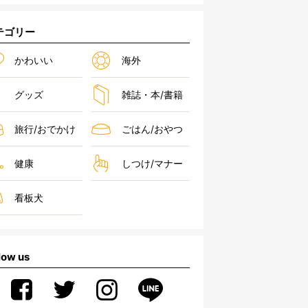
テゴリー
かわいい
海外
グッズ
雑誌・本/書籍
旅行/おでかけ
ごはん/おやつ
健康
しつけ/マナー
看板犬
low us