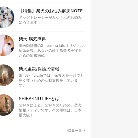
【特集】柴犬のお悩み解決NOTE
ドッグトレーナーがみなさんのお悩み
に応えます！
柴犬 病気辞典
獣医師監修のShiba-Inu Lifeオリジナル
病気辞典。あなたの愛する柴犬を守る
ための情報満載
柴犬里親/保護犬情報
Shiba-Inu Lifeでは、保護犬を一頭でも
多く救うための活動支援をしていま
す。
SHIBA-INU LIFEとは
柴好きによる、柴好きのための、柴犬
情報メディアです。その規模は、日本
最大級！
特集一覧