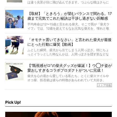
は違う光景が目に飛び込んできます。つぶらな瞳はさらに
つぶらに見え、モフモフのお顔はさらにモフモフに見えま
す。これはクセになる…！
【取材】「ときろう」が望むバランスで関わる。17
歳まで元気でこれた秘訣は干渉し過ぎない距離感
#38ときろう
平均寿命は12〜15歳と言われる柴犬。そこで我が『柴犬ラ
イフ』では、12歳を超えてもなお元気な柴犬を、憧れと敬
意を込めて“レジェンド柴”と呼んでいます。 この特集で
は、レジェンド柴たちのライフスタイルや食生活などにフ
「オモチャ置いてきなさい」と言われた柴犬が最後
ォーカスし、その元気の秘訣や、老犬と暮らすうえで大切
にとった行動に爆笑【動画】
だと思うことを、オーナーさんに語っていただきます。今
回登場してくれたのは、17歳のときろうくん。小さい頃か
ふとした瞬間、柴犬から出てしまう人間っぽさ。特にちょ
ら食が細かったため、何でも食べさせてきたということで
っとイラッとした時なんかは、人間っぽさを隠す気などな
すが、そんなときろうくんの長寿の秘訣とは。
いように見えます。もしかして本当の本当は、中身は人間
なんじゃ…？
【“既視感ゼロ”の柴犬グッズが爆誕！】ウ◯チ姿が
愛おしすぎるコラボプロダクトがついに完成！
柴犬を心の底から愛している私たち。とくに柴スマイルや
オコ柴、拒否柴は彼らの特徴があらわれていて大好き。
でもちょっと待て…もうひとつ、忘れてはならない愛おしい
ストア情報
シーンがあったぞ。それは、背中を丸めて“ウンチなう”の姿
だ。
そこで私たち柴犬ライフは、ドッグブランド「PEGION（ペ
ギオン）」とコラボしてオリジナルの柴グッズを製作！
Pick Up!
柴犬と暮らす人もそうでない人も、とにかく柴犬を愛して
やまない皆さまへ。とんでもない柴グッズが爆誕です！