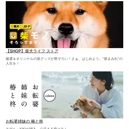
【SHOP】柴犬ライフ ストア
厳選＆オリジナルの柴グッズが勢ぞろい！さぁ、はじめよう。“柴まみれ”の
人生を！
お転婆姉妹の 椿と柊
モデル・KIKIが綴る、心温まる柴コラム。