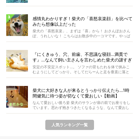
ま...
感情丸わかりすぎ！柴犬の「喜怒哀楽顔」を比べて
みたら想像以上だった
柴犬の「喜怒哀楽」、まずは「喜」から！ おさんぽおさん
ぽ、うれしいな！ こちらはお散歩中の一コマです。やっぱ
り...
『にくきゅう、穴、前歯、不思議な寝顔…満貫で
す』…なんて飼い主さんを言わしめた柴犬の謎すぎ
る寝相がコチラです。
安定の不安定スポット…。 ソファの背もたれを体で挟みこ
むようにしてどっかり。そしてだらーんと足を垂直に落と
して...
柴犬に大好きな人が来るとうっかり伝えたら…1時
間健気に待つ姿が切なくて愛おしい【動画】
なんて愛おしい後ろ姿 柴犬のサランが扉の前でお座りをし
ています。思わず抱きつきたくなるような、なんて愛おし
い背...
人気ランキング一覧