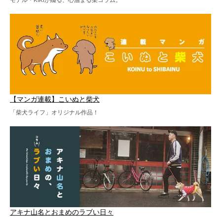
【マンガ連載】こいぬと柴犬
「柴犬ライフ」オリジナル作品！
アキナ山名とおまめのラブい日々