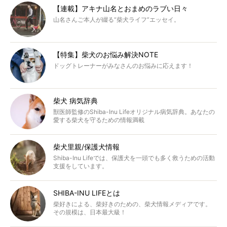
【連載】アキナ山名とおまめのラブい日々
山名さんご本人が綴る“柴犬ライフ”エッセイ。
【特集】柴犬のお悩み解決NOTE
ドッグトレーナーがみなさんのお悩みに応えます！
柴犬 病気辞典
獣医師監修のShiba-Inu Lifeオリジナル病気辞典。あなたの
愛する柴犬を守るための情報満載
柴犬里親/保護犬情報
Shiba-Inu Lifeでは、保護犬を一頭でも多く救うための活動
支援をしています。
SHIBA-INU LIFEとは
柴好きによる、柴好きのための、柴犬情報メディアです。
その規模は、日本最大級！