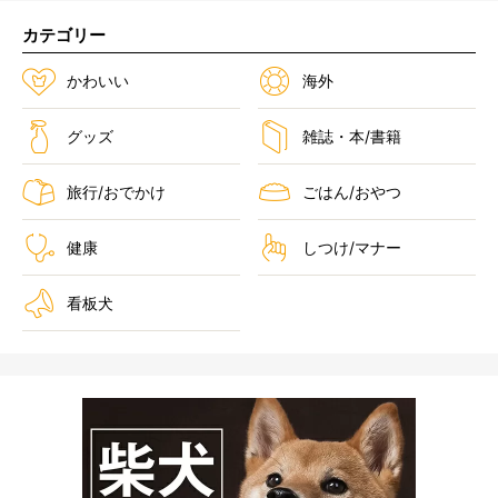
カテゴリー
かわいい
海外
グッズ
雑誌・本/書籍
旅行/おでかけ
ごはん/おやつ
健康
しつけ/マナー
看板犬