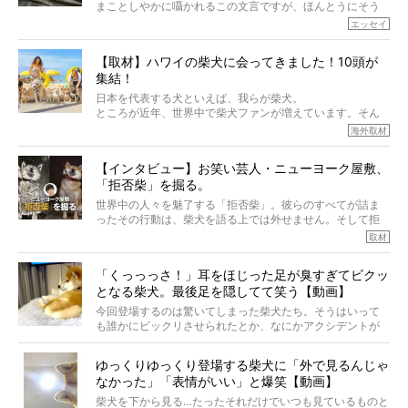
まことしやかに囁かれるこの文言ですが、ほんとうにそう
でしょうか？
エッセイ
もちろん、犬種としての完成度がとてつもなく高い柴犬だ
から、そういった側面はあります。
【取材】ハワイの柴犬に会ってきました！10頭が
でも、いざそれぞれの個体を見ていくと、丈夫で病気にも
集結！
なりにくい、とは言えないような気もするのです。
実際に「病気にならない」などということはないし、飼い
日本を代表する犬といえば、我らが柴犬。
主はそのためにやるべきことがある。
ところが近年、世界中で柴犬ファンが増えています。そん
今回は、柴犬に関わる方たちすべてに読んで欲しい、ある
な中「柴犬ライフ」が目をつけたのは、南の楽園ハワイ。
海外取材
柴犬とその家族のお話。
柴犬オーナーが多く、定期的にオフ会まで開催されている
ご本人からのレポートは、愛情たっぷりで示唆に富んだ物
とか。
語でした。
【インタビュー】お笑い芸人・ニューヨーク屋敷、
そんな噂を聞きつけ、今回はハワイの柴犬たちを取材して
「拒否柴」を掘る。
きました！
※文章はご本人の了承を得て編集しています
世界中の人々を魅了する「拒否柴」。彼らのすべてが詰ま
※画像はすべてイメージです
ったその行動は、柴犬を語る上では外せません。そして拒
※この記事は個人の感想であり、効果・効能を示すものではありません
否柴がここまで話題になるのは、“映える”ことも理由のひと
取材
つ。
では…拒否柴を「版画」にしてみたら、どんな作品ができあ
「くっっっさ！」耳をほじった足が臭すぎてビクッ
がるのでしょうか。
となる柴犬。最後足を隠してて笑う【動画】
最近版画製作を始めた、お笑いコンビ「ニューヨーク」の
屋敷裕政さんに、拒否柴を掘っていただきました！ イン
今回登場するのは驚いてしまった柴犬たち。そうはいって
タビューと合わせてご覧ください。
も誰かにビックリさせられたとか、なにかアクシデントが
起きたとか、そういうことが原因ではありません。全ての
原因は彼ら自身にあったのです…！
ゆっくりゆっくり登場する柴犬に「外で見るんじゃ
なかった」「表情がいい」と爆笑【動画】
柴犬を下から見る…たったそれだけでいつも見ているものと