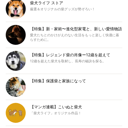
柴犬ライフ ストア
厳選＆オリジナルの柴グッズが勢ぞろい！
【特集】新・家術〜進化型家電と、新しい愛情物語
愛犬たちとのかけがえのない生活をもっと楽しく快適に暮
らすために。
【特集】レジェンド柴の肖像ー12歳を超えて
12歳を超えた柴犬を取材し、長寿の秘訣を探る。
【特集】保護柴と家族になって
【マンガ連載】こいぬと柴犬
「柴犬ライフ」オリジナル作品！