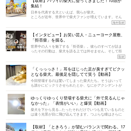
【取材】ハワイの柴犬に会ってきました！10頭が
でも、いざそれぞれの個体を見ていくと、丈夫で病気にも
集結！
なりにくい、とは言えないような気もするのです。
実際に「病気にならない」などということはないし、飼い
日本を代表する犬といえば、我らが柴犬。
主はそのためにやるべきことがある。
ところが近年、世界中で柴犬ファンが増えています。そん
今回は、柴犬に関わる方たちすべてに読んで欲しい、ある
な中「柴犬ライフ」が目をつけたのは、南の楽園ハワイ。
海外取材
柴犬とその家族のお話。
柴犬オーナーが多く、定期的にオフ会まで開催されている
ご本人からのレポートは、愛情たっぷりで示唆に富んだ物
とか。
語でした。
【インタビュー】お笑い芸人・ニューヨーク屋敷、
そんな噂を聞きつけ、今回はハワイの柴犬たちを取材して
「拒否柴」を掘る。
きました！
※文章はご本人の了承を得て編集しています
世界中の人々を魅了する「拒否柴」。彼らのすべてが詰ま
※画像はすべてイメージです
ったその行動は、柴犬を語る上では外せません。そして拒
※この記事は個人の感想であり、効果・効能を示すものではありません
否柴がここまで話題になるのは、“映える”ことも理由のひと
取材
つ。
では…拒否柴を「版画」にしてみたら、どんな作品ができあ
「くっっっさ！」耳をほじった足が臭すぎてビクッ
がるのでしょうか。
となる柴犬。最後足を隠してて笑う【動画】
最近版画製作を始めた、お笑いコンビ「ニューヨーク」の
屋敷裕政さんに、拒否柴を掘っていただきました！ イン
今回登場するのは驚いてしまった柴犬たち。そうはいって
タビューと合わせてご覧ください。
も誰かにビックリさせられたとか、なにかアクシデントが
起きたとか、そういうことが原因ではありません。全ての
原因は彼ら自身にあったのです…！
ゆっくりゆっくり登場する柴犬に「外で見るんじゃ
なかった」「表情がいい」と爆笑【動画】
柴犬を下から見る…たったそれだけでいつも見ているものと
は違う光景が目に飛び込んできます。つぶらな瞳はさらに
つぶらに見え、モフモフのお顔はさらにモフモフに見えま
す。これはクセになる…！
【取材】「ときろう」が望むバランスで関わる。17