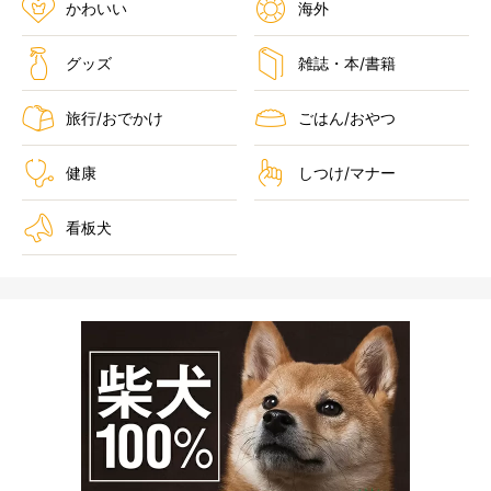
かわいい
海外
グッズ
雑誌・本/書籍
旅行/おでかけ
ごはん/おやつ
健康
しつけ/マナー
看板犬