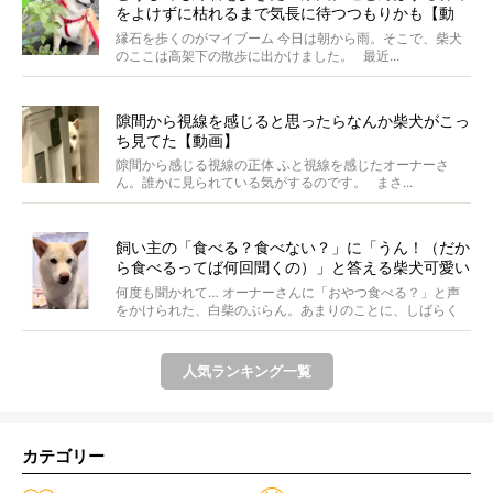
をよけずに枯れるまで気長に待つつもりかも【動
画】
縁石を歩くのがマイブーム 今日は朝から雨。そこで、柴犬
のここは高架下の散歩に出かけました。 最近...
隙間から視線を感じると思ったらなんか柴犬がこっ
ち見てた【動画】
隙間から感じる視線の正体 ふと視線を感じたオーナーさ
ん。誰かに見られている気がするのです。 まさ...
飼い主の「食べる？食べない？」に「うん！（だか
ら食べるってば何回聞くの）」と答える柴犬可愛い
【動画】
何度も聞かれて… オーナーさんに「おやつ食べる？」と声
をかけられた、白柴のぶらん。あまりのことに、しばらく
フリ...
人気ランキング一覧
カテゴリー