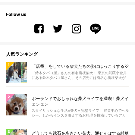
Follow us
人気ランキング
「店番」をしている柴犬たちの姿にほっこりする♡
「鈴木タバコ屋」さんの有名看板柴犬！ 東京の武蔵小金井
にある鈴木タバコ屋さん。その店先には有名な看板柴犬が
いま...
ポーランドでおしゃれな柴犬ライフを満喫！柴犬イ
ェシェン
スタイリッシュな生活×柴犬＝完璧ライフ！ 野菜中心でヘル
シー、しかもインスタ映えするお料理を投稿しているアカ
ウ...
どうしても縁石を歩きたい柴犬。通せんぼする雑草