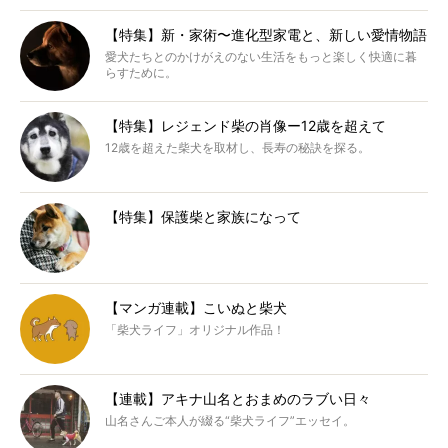
【特集】新・家術〜進化型家電と、新しい愛情物語
愛犬たちとのかけがえのない生活をもっと楽しく快適に暮
らすために。
【特集】レジェンド柴の肖像ー12歳を超えて
12歳を超えた柴犬を取材し、長寿の秘訣を探る。
【特集】保護柴と家族になって
【マンガ連載】こいぬと柴犬
「柴犬ライフ」オリジナル作品！
【連載】アキナ山名とおまめのラブい日々
山名さんご本人が綴る“柴犬ライフ”エッセイ。