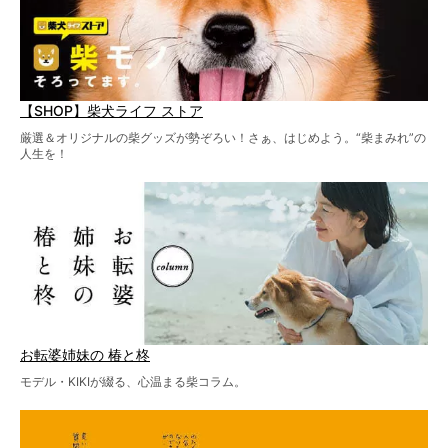
【SHOP】柴犬ライフ ストア
厳選＆オリジナルの柴グッズが勢ぞろい！さぁ、はじめよう。“柴まみれ”の
人生を！
お転婆姉妹の 椿と柊
モデル・KIKIが綴る、心温まる柴コラム。