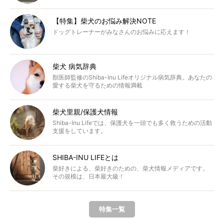
【特集】柴犬のお悩み解決NOTE
ドッグトレーナーがみなさんのお悩みに応えます！
柴犬 病気辞典
獣医師監修のShiba-Inu Lifeオリジナル病気辞典。あなたの
愛する柴犬を守るための情報満載
柴犬里親/保護犬情報
Shiba-Inu Lifeでは、保護犬を一頭でも多く救うための活動
支援をしています。
SHIBA-INU LIFEとは
柴好きによる、柴好きのための、柴犬情報メディアです。
その規模は、日本最大級！
特集一覧