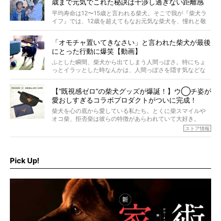
歳まで元気でこれた秘訣は干渉し過ぎない距離感
#38ときろう
平均寿命は12〜15歳と言われる柴犬。そこで我が『柴犬ラ
イフ』では、12歳を超えてもなお元気な柴犬を、憧れと敬
意を込めて“レジェンド柴”と呼んでいます。 この特集で
は、レジェンド柴たちのライフスタイルや食生活などにフ
「オモチャ置いてきなさい」と言われた柴犬が最後
ォーカスし、その元気の秘訣や、老犬と暮らすうえで大切
にとった行動に爆笑【動画】
だと思うことを、オーナーさんに語っていただきます。今
回登場してくれたのは、17歳のときろうくん。小さい頃か
ふとした瞬間、柴犬から出てしまう人間っぽさ。特にちょ
ら食が細かったため、何でも食べさせてきたということで
っとイラッとした時なんかは、人間っぽさを隠す気などな
すが、そんなときろうくんの長寿の秘訣とは。
いように見えます。もしかして本当の本当は、中身は人間
なんじゃ…？
【“既視感ゼロ”の柴犬グッズが爆誕！】ウ◯チ姿が
愛おしすぎるコラボプロダクトがついに完成！
柴犬を心の底から愛している私たち。とくに柴スマイルや
オコ柴、拒否柴は彼らの特徴があらわれていて大好き。
でもちょっと待て…もうひとつ、忘れてはならない愛おしい
ストア情報
シーンがあったぞ。それは、背中を丸めて“ウンチなう”の姿
だ。
そこで私たち柴犬ライフは、ドッグブランド「PEGION（ペ
ギオン）」とコラボしてオリジナルの柴グッズを製作！
Pick Up!
柴犬と暮らす人もそうでない人も、とにかく柴犬を愛して
やまない皆さまへ。とんでもない柴グッズが爆誕です！