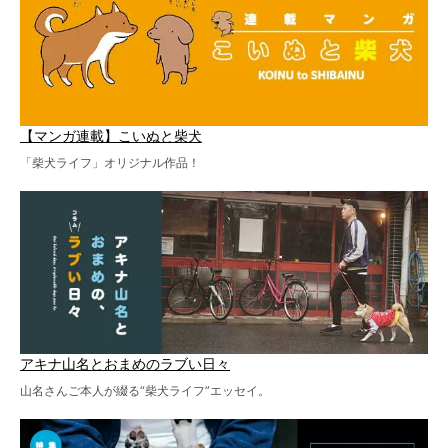
【マンガ連載】こいぬと柴犬
「柴犬ライフ」オリジナル作品！
アキナ山名とおまめのラブい日々
山名さんご本人が綴る“柴犬ライフ”エッセイ。