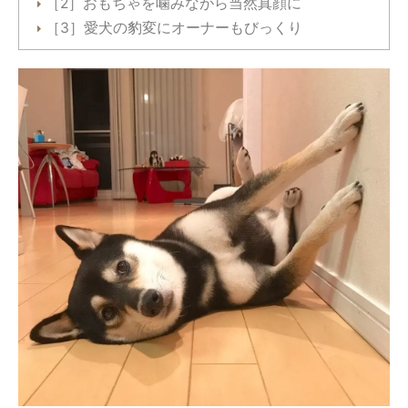
［2］おもちゃを噛みながら当然真顔に
［3］愛犬の豹変にオーナーもびっくり