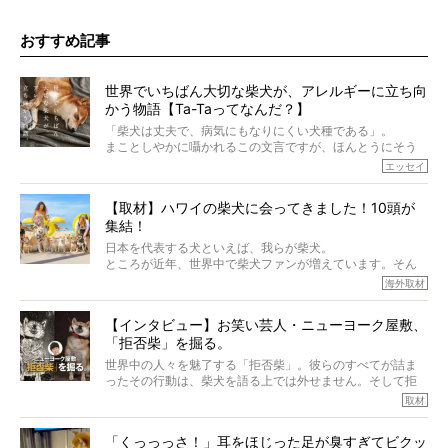
おすすめ記事
世界でいちばん大切な柴犬が、アレルギーに立ち向
かう物語【Ta-Taってなんだ？】
「柴犬は丈夫で、病気にもなりにくい犬種である」。
まことしやかに囁かれるこの文言ですが、ほんとうにそう
でしょうか？
エッセイ
もちろん、犬種としての完成度がとてつもなく高い柴犬だ
から、そういった側面はあります。
【取材】ハワイの柴犬に会ってきました！10頭が
でも、いざそれぞれの個体を見ていくと、丈夫で病気にも
集結！
なりにくい、とは言えないような気もするのです。
実際に「病気にならない」などということはないし、飼い
日本を代表する犬といえば、我らが柴犬。
主はそのためにやるべきことがある。
ところが近年、世界中で柴犬ファンが増えています。そん
今回は、柴犬に関わる方たちすべてに読んで欲しい、ある
な中「柴犬ライフ」が目をつけたのは、南の楽園ハワイ。
海外取材
柴犬とその家族のお話。
柴犬オーナーが多く、定期的にオフ会まで開催されている
ご本人からのレポートは、愛情たっぷりで示唆に富んだ物
とか。
語でした。
【インタビュー】お笑い芸人・ニューヨーク屋敷、
そんな噂を聞きつけ、今回はハワイの柴犬たちを取材して
「拒否柴」を掘る。
きました！
※文章はご本人の了承を得て編集しています
世界中の人々を魅了する「拒否柴」。彼らのすべてが詰ま
※画像はすべてイメージです
ったその行動は、柴犬を語る上では外せません。そして拒
※この記事は個人の感想であり、効果・効能を示すものではありません
否柴がここまで話題になるのは、“映える”ことも理由のひと
取材
つ。
では…拒否柴を「版画」にしてみたら、どんな作品ができあ
「くっっっさ！」耳をほじった足が臭すぎてビクッ
がるのでしょうか。