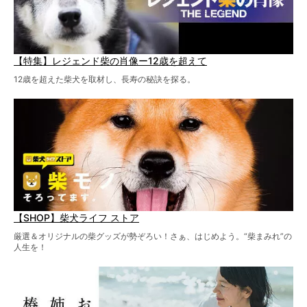
【特集】レジェンド柴の肖像ー12歳を超えて
12歳を超えた柴犬を取材し、長寿の秘訣を探る。
【SHOP】柴犬ライフ ストア
厳選＆オリジナルの柴グッズが勢ぞろい！さぁ、はじめよう。“柴まみれ”の
人生を！