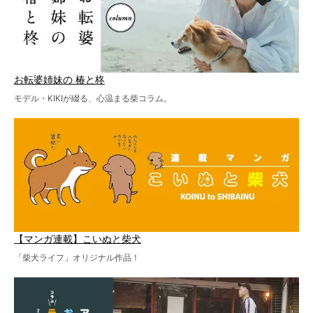
お転婆姉妹の 椿と柊
モデル・KIKIが綴る、心温まる柴コラム。
【マンガ連載】こいぬと柴犬
「柴犬ライフ」オリジナル作品！