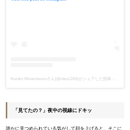
Kuniko Minamisonoさん(@niku1269)がシェアした投稿
-
2018年
「見てたの？」夜中の視線にドキッ
誰かに見つめられている気がして顔を上げると、そこに