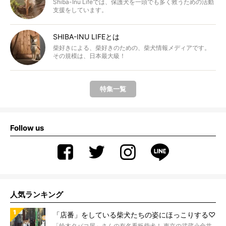
Shiba-Inu Lifeでは、保護犬を一頭でも多く救うための活動
支援をしています。
SHIBA-INU LIFEとは
柴好きによる、柴好きのための、柴犬情報メディアです。
その規模は、日本最大級！
特集一覧
Follow us
人気ランキング
「店番」をしている柴犬たちの姿にほっこりする♡
「鈴木タバコ屋」さんの有名看板柴犬！ 東京の武蔵小金井