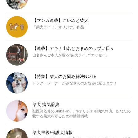
【マンガ連載】こいぬと柴犬
「柴犬ライフ」オリジナル作品！
【連載】アキナ山名とおまめのラブい日々
山名さんご本人が綴る“柴犬ライフ”エッセイ。
【特集】柴犬のお悩み解決NOTE
ドッグトレーナーがみなさんのお悩みに応えます！
柴犬 病気辞典
獣医師監修のShiba-Inu Lifeオリジナル病気辞典。あなたの
愛する柴犬を守るための情報満載
柴犬里親/保護犬情報