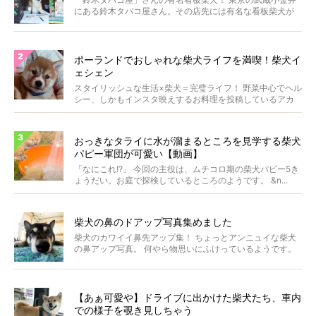
にある鈴木タバコ屋さん。その店先には有名な看板柴犬が
いま...
ポーランドでおしゃれな柴犬ライフを満喫！柴犬イ
ェシェン
スタイリッシュな生活×柴犬＝完璧ライフ！ 野菜中心でヘル
シー、しかもインスタ映えするお料理を投稿しているアカ
ウ...
おっきなタライに水が溜まるところを見学する柴犬
パピー軍団が可愛い【動画】
「なにこれ!?」 今回の主役は、ムチコロ期の柴犬パピー5き
ょうだい。お庭で探検しているところのようです。 &n...
柴犬の鼻のドアップ写真集めました
柴犬のカワイイ鼻先アップ集！ ちょっとアンニュイな柴犬
の鼻アップ写真。 何やら物思いにふけっているようです。
ま...
【あぁ可愛や】ドライブに出かけた柴犬たち、車内
での様子を覗き見しちゃう