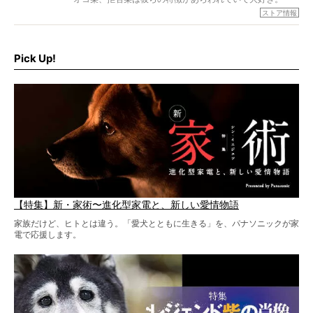
でもちょっと待て…もうひとつ、忘れてはならない愛おしい
ストア情報
シーンがあったぞ。それは、背中を丸めて“ウンチなう”の姿
だ。
そこで私たち柴犬ライフは、ドッグブランド「PEGION（ペ
ギオン）」とコラボしてオリジナルの柴グッズを製作！
Pick Up!
柴犬と暮らす人もそうでない人も、とにかく柴犬を愛して
やまない皆さまへ。とんでもない柴グッズが爆誕です！
【特集】新・家術〜進化型家電と、新しい愛情物語
家族だけど、ヒトとは違う。「愛犬とともに生きる」を、パナソニックが家
電で応援します。