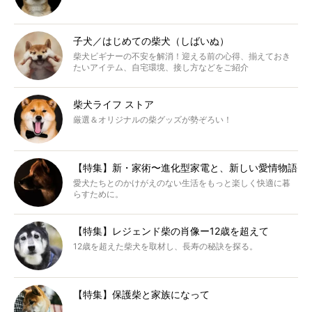
子犬／はじめての柴犬（しばいぬ）
柴犬ビギナーの不安を解消！迎える前の心得、揃えておき
たいアイテム、自宅環境、接し方などをご紹介
柴犬ライフ ストア
厳選＆オリジナルの柴グッズが勢ぞろい！
【特集】新・家術〜進化型家電と、新しい愛情物語
愛犬たちとのかけがえのない生活をもっと楽しく快適に暮
らすために。
【特集】レジェンド柴の肖像ー12歳を超えて
12歳を超えた柴犬を取材し、長寿の秘訣を探る。
【特集】保護柴と家族になって