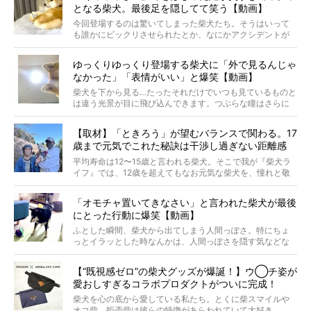
となる柴犬。最後足を隠してて笑う【動画】
最近版画製作を始めた、お笑いコンビ「ニューヨーク」の
屋敷裕政さんに、拒否柴を掘っていただきました！ イン
今回登場するのは驚いてしまった柴犬たち。そうはいって
タビューと合わせてご覧ください。
も誰かにビックリさせられたとか、なにかアクシデントが
起きたとか、そういうことが原因ではありません。全ての
原因は彼ら自身にあったのです…！
ゆっくりゆっくり登場する柴犬に「外で見るんじゃ
なかった」「表情がいい」と爆笑【動画】
柴犬を下から見る…たったそれだけでいつも見ているものと
は違う光景が目に飛び込んできます。つぶらな瞳はさらに
つぶらに見え、モフモフのお顔はさらにモフモフに見えま
す。これはクセになる…！
【取材】「ときろう」が望むバランスで関わる。17
歳まで元気でこれた秘訣は干渉し過ぎない距離感
#38ときろう
平均寿命は12〜15歳と言われる柴犬。そこで我が『柴犬ラ
イフ』では、12歳を超えてもなお元気な柴犬を、憧れと敬
意を込めて“レジェンド柴”と呼んでいます。 この特集で
は、レジェンド柴たちのライフスタイルや食生活などにフ
「オモチャ置いてきなさい」と言われた柴犬が最後
ォーカスし、その元気の秘訣や、老犬と暮らすうえで大切
にとった行動に爆笑【動画】
だと思うことを、オーナーさんに語っていただきます。今
回登場してくれたのは、17歳のときろうくん。小さい頃か
ふとした瞬間、柴犬から出てしまう人間っぽさ。特にちょ
ら食が細かったため、何でも食べさせてきたということで
っとイラッとした時なんかは、人間っぽさを隠す気などな
すが、そんなときろうくんの長寿の秘訣とは。
いように見えます。もしかして本当の本当は、中身は人間
なんじゃ…？
【“既視感ゼロ”の柴犬グッズが爆誕！】ウ◯チ姿が
愛おしすぎるコラボプロダクトがついに完成！
柴犬を心の底から愛している私たち。とくに柴スマイルや
オコ柴、拒否柴は彼らの特徴があらわれていて大好き。