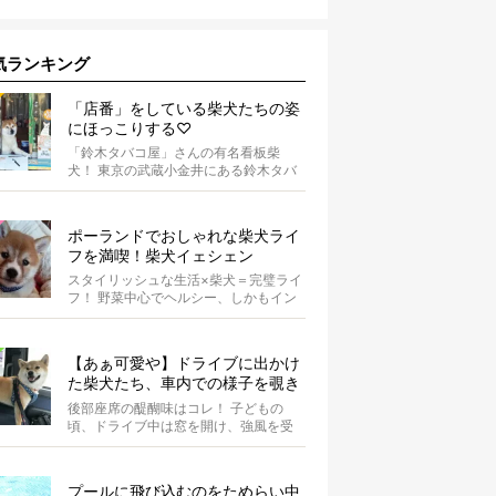
気ランキング
「店番」をしている柴犬たちの姿
にほっこりする♡
「鈴木タバコ屋」さんの有名看板柴
犬！ 東京の武蔵小金井にある鈴木タバ
コ屋さん。その店先には有名な看板柴
犬がいま...
ポーランドでおしゃれな柴犬ライ
フを満喫！柴犬イェシェン
スタイリッシュな生活×柴犬＝完璧ライ
フ！ 野菜中心でヘルシー、しかもイン
スタ映えするお料理を投稿しているア
カウ...
【あぁ可愛や】ドライブに出かけ
た柴犬たち、車内での様子を覗き
見しちゃう
後部座席の醍醐味はコレ！ 子どもの
頃、ドライブ中は窓を開け、強風を受
けて楽しんでいませんでしたか？ あ
の感じが...
プールに飛び込むのをためらい中