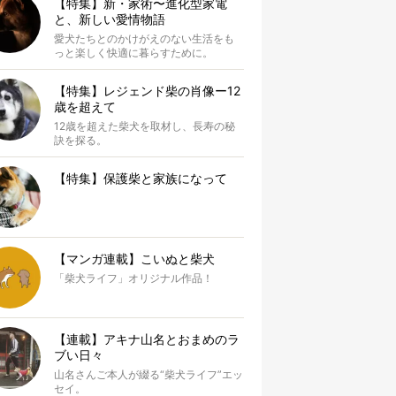
【特集】新・家術〜進化型家電
と、新しい愛情物語
愛犬たちとのかけがえのない生活をも
っと楽しく快適に暮らすために。
【特集】レジェンド柴の肖像ー12
歳を超えて
12歳を超えた柴犬を取材し、長寿の秘
訣を探る。
【特集】保護柴と家族になって
【マンガ連載】こいぬと柴犬
「柴犬ライフ」オリジナル作品！
【連載】アキナ山名とおまめのラ
ブい日々
山名さんご本人が綴る“柴犬ライフ”エッ
セイ。