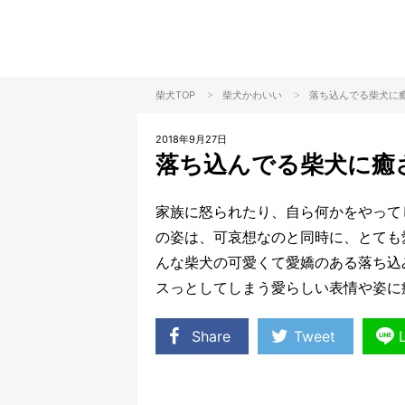
>
>
柴犬TOP
柴犬
かわいい
落ち込んでる柴犬に
2018年9月27日
落ち込んでる柴犬に癒
家族に怒られたり、自ら何かをやって
の姿は、可哀想なのと同時に、とても
んな柴犬の可愛くて愛嬌のある落ち込
スっとしてしまう愛らしい表情や姿に
Share
Tweet