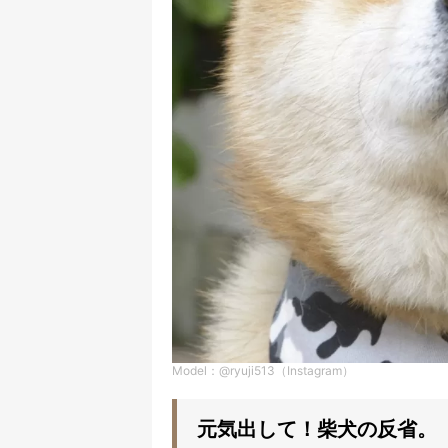
Model：@ryuji513（Instagram）
元気出して！柴犬の反省。