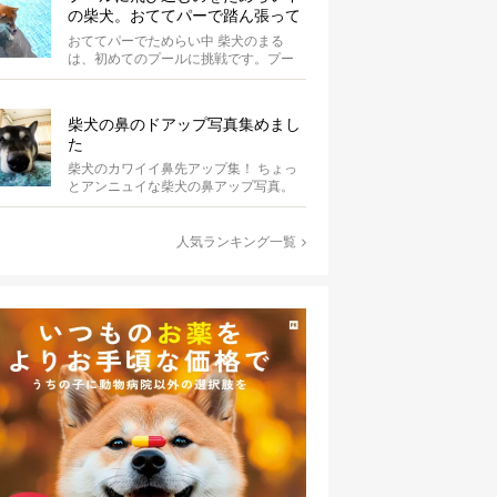
の柴犬。おててパーで踏ん張って
て可愛すぎる【動画】
おててパーでためらい中 柴犬のまる
は、初めてのプールに挑戦です。プー
ルへと続くスロープの途中で立ち止ま
り、前足...
柴犬の鼻のドアップ写真集めまし
た
柴犬のカワイイ鼻先アップ集！ ちょっ
とアンニュイな柴犬の鼻アップ写真。
何やら物思いにふけっているようで
す。ま...
人気ランキング一覧