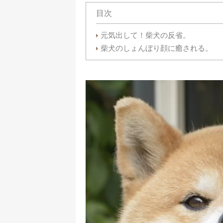
目次
元気出して！柴犬の反省。
柴犬のしょんぼり顔に癒される。