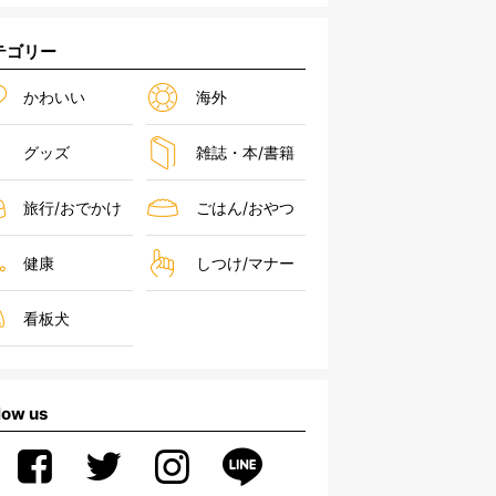
テゴリー
かわいい
海外
グッズ
雑誌・本/書籍
旅行/おでかけ
ごはん/おやつ
健康
しつけ/マナー
看板犬
low us