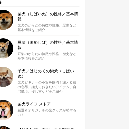
集
柴犬（しばいぬ）の性格／基本情
報
柴犬のからだの特徴や性格、歴史など
基本情報をご紹介！
豆柴（まめしば）の性格／基本情
報
豆柴のからだの特徴や性格、歴史など
基本情報をご紹介！
子犬／はじめての柴犬（しばい
ぬ）
柴犬ビギナーの不安を解消！迎える前
の心得、揃えておきたいアイテム、自
宅環境、接し方などをご紹介
柴犬ライフ ストア
厳選＆オリジナルの柴グッズが勢ぞろ
い！