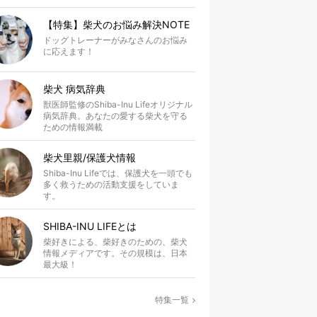
【特集】柴犬のお悩み解決NOTE
ドッグトレーナーがみなさんのお悩み
に応えます！
柴犬 病気辞典
獣医師監修のShiba-Inu Lifeオリジナル
病気辞典。あなたの愛する柴犬を守る
ための情報満載
柴犬里親/保護犬情報
Shiba-Inu Lifeでは、保護犬を一頭でも
多く救うための活動支援をしていま
す。
SHIBA-INU LIFEとは
柴好きによる、柴好きのための、柴犬
情報メディアです。その規模は、日本
最大級！
特集一覧