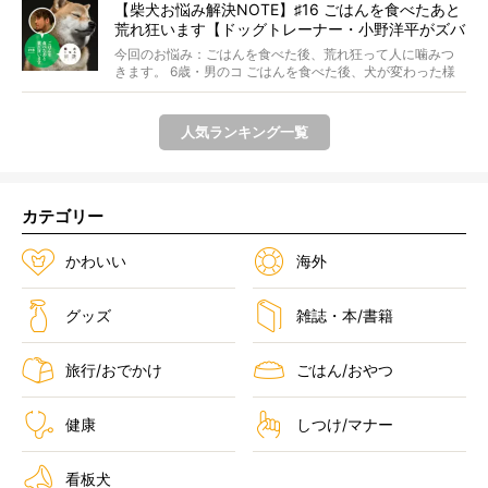
【柴犬お悩み解決NOTE】♯16 ごはんを食べたあと
荒れ狂います【ドッグトレーナー・小野洋平がズバ
リ回答】
今回のお悩み：ごはんを食べた後、荒れ狂って人に噛みつ
きます。 6歳・男のコ ごはんを食べた後、犬が変わった様
に...
人気ランキング一覧
カテゴリー
かわいい
海外
グッズ
雑誌・本/書籍
旅行/おでかけ
ごはん/おやつ
健康
しつけ/マナー
看板犬