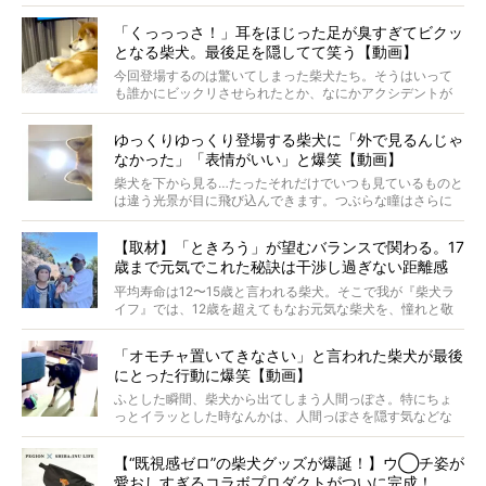
つ。
では…拒否柴を「版画」にしてみたら、どんな作品ができあ
「くっっっさ！」耳をほじった足が臭すぎてビクッ
がるのでしょうか。
となる柴犬。最後足を隠してて笑う【動画】
最近版画製作を始めた、お笑いコンビ「ニューヨーク」の
屋敷裕政さんに、拒否柴を掘っていただきました！ イン
今回登場するのは驚いてしまった柴犬たち。そうはいって
タビューと合わせてご覧ください。
も誰かにビックリさせられたとか、なにかアクシデントが
起きたとか、そういうことが原因ではありません。全ての
原因は彼ら自身にあったのです…！
ゆっくりゆっくり登場する柴犬に「外で見るんじゃ
なかった」「表情がいい」と爆笑【動画】
柴犬を下から見る…たったそれだけでいつも見ているものと
は違う光景が目に飛び込んできます。つぶらな瞳はさらに
つぶらに見え、モフモフのお顔はさらにモフモフに見えま
す。これはクセになる…！
【取材】「ときろう」が望むバランスで関わる。17
歳まで元気でこれた秘訣は干渉し過ぎない距離感
#38ときろう
平均寿命は12〜15歳と言われる柴犬。そこで我が『柴犬ラ
イフ』では、12歳を超えてもなお元気な柴犬を、憧れと敬
意を込めて“レジェンド柴”と呼んでいます。 この特集で
は、レジェンド柴たちのライフスタイルや食生活などにフ
「オモチャ置いてきなさい」と言われた柴犬が最後
ォーカスし、その元気の秘訣や、老犬と暮らすうえで大切
にとった行動に爆笑【動画】
だと思うことを、オーナーさんに語っていただきます。今
回登場してくれたのは、17歳のときろうくん。小さい頃か
ふとした瞬間、柴犬から出てしまう人間っぽさ。特にちょ
ら食が細かったため、何でも食べさせてきたということで
っとイラッとした時なんかは、人間っぽさを隠す気などな
すが、そんなときろうくんの長寿の秘訣とは。
いように見えます。もしかして本当の本当は、中身は人間
なんじゃ…？
【“既視感ゼロ”の柴犬グッズが爆誕！】ウ◯チ姿が
愛おしすぎるコラボプロダクトがついに完成！