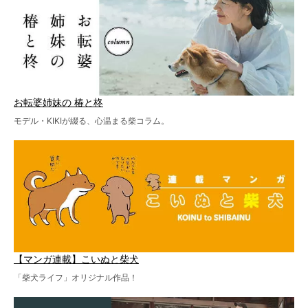
お転婆姉妹の 椿と柊
モデル・KIKIが綴る、心温まる柴コラム。
【マンガ連載】こいぬと柴犬
「柴犬ライフ」オリジナル作品！