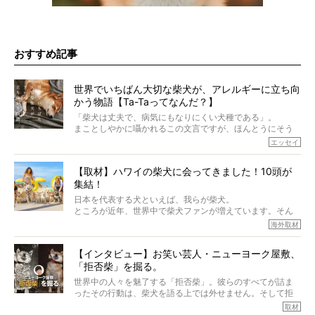
おすすめ記事
世界でいちばん大切な柴犬が、アレルギーに立ち向
かう物語【Ta-Taってなんだ？】
「柴犬は丈夫で、病気にもなりにくい犬種である」。
まことしやかに囁かれるこの文言ですが、ほんとうにそう
でしょうか？
エッセイ
もちろん、犬種としての完成度がとてつもなく高い柴犬だ
から、そういった側面はあります。
【取材】ハワイの柴犬に会ってきました！10頭が
でも、いざそれぞれの個体を見ていくと、丈夫で病気にも
集結！
なりにくい、とは言えないような気もするのです。
実際に「病気にならない」などということはないし、飼い
日本を代表する犬といえば、我らが柴犬。
主はそのためにやるべきことがある。
ところが近年、世界中で柴犬ファンが増えています。そん
今回は、柴犬に関わる方たちすべてに読んで欲しい、ある
な中「柴犬ライフ」が目をつけたのは、南の楽園ハワイ。
海外取材
柴犬とその家族のお話。
柴犬オーナーが多く、定期的にオフ会まで開催されている
ご本人からのレポートは、愛情たっぷりで示唆に富んだ物
とか。
語でした。
【インタビュー】お笑い芸人・ニューヨーク屋敷、
そんな噂を聞きつけ、今回はハワイの柴犬たちを取材して
「拒否柴」を掘る。
きました！
※文章はご本人の了承を得て編集しています
世界中の人々を魅了する「拒否柴」。彼らのすべてが詰ま
※画像はすべてイメージです
ったその行動は、柴犬を語る上では外せません。そして拒
※この記事は個人の感想であり、効果・効能を示すものではありません
否柴がここまで話題になるのは、“映える”ことも理由のひと
取材