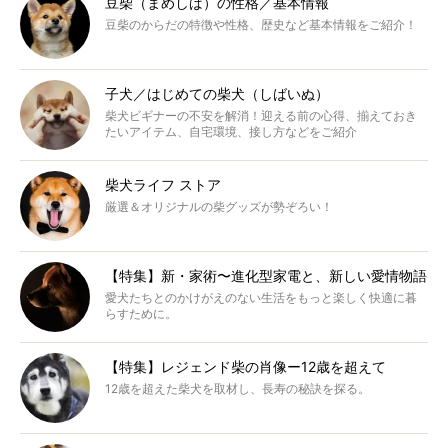
豆柴（まめしば）の性格／基本情報
豆柴のからだの特徴や性格、歴史など基本情報をご紹介！
子犬／はじめての柴犬（しばいぬ）
柴犬ビギナーの不安を解消！迎える前の心得、揃えておき
たいアイテム、自宅環境、接し方などをご紹介
柴犬ライフ ストア
厳選＆オリジナルの柴グッズが勢ぞろい！
【特集】新・家術〜進化型家電と、新しい愛情物語
愛犬たちとのかけがえのない生活をもっと楽しく快適に暮
らすために。
【特集】レジェンド柴の肖像ー12歳を超えて
12歳を超えた柴犬を取材し、長寿の秘訣を探る。