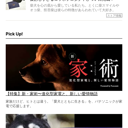
柴犬を心の底から愛している私たち。とくに柴スマイルや
オコ柴、拒否柴は彼らの特徴があらわれていて大好き。
でもちょっと待て…もうひとつ、忘れてはならない愛おしい
ストア情報
シーンがあったぞ。それは、背中を丸めて“ウンチなう”の姿
だ。
そこで私たち柴犬ライフは、ドッグブランド「PEGION（ペ
ギオン）」とコラボしてオリジナルの柴グッズを製作！
Pick Up!
柴犬と暮らす人もそうでない人も、とにかく柴犬を愛して
やまない皆さまへ。とんでもない柴グッズが爆誕です！
【特集】新・家術〜進化型家電と、新しい愛情物語
家族だけど、ヒトとは違う。「愛犬とともに生きる」を、パナソニックが家
電で応援します。