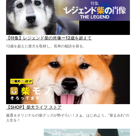
【特集】レジェンド柴の肖像ー12歳を超えて
12歳を超えた柴犬を取材し、長寿の秘訣を探る。
【SHOP】柴犬ライフ ストア
厳選＆オリジナルの柴グッズが勢ぞろい！さぁ、はじめよう。“柴まみれ”の
人生を！