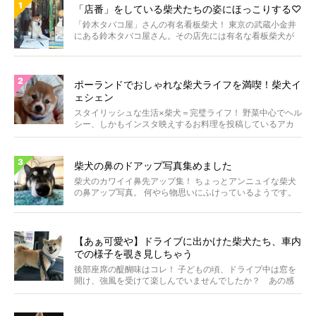
「店番」をしている柴犬たちの姿にほっこりする♡
「鈴木タバコ屋」さんの有名看板柴犬！ 東京の武蔵小金井
にある鈴木タバコ屋さん。その店先には有名な看板柴犬が
いま...
ポーランドでおしゃれな柴犬ライフを満喫！柴犬イ
ェシェン
スタイリッシュな生活×柴犬＝完璧ライフ！ 野菜中心でヘル
シー、しかもインスタ映えするお料理を投稿しているアカ
ウ...
柴犬の鼻のドアップ写真集めました
柴犬のカワイイ鼻先アップ集！ ちょっとアンニュイな柴犬
の鼻アップ写真。 何やら物思いにふけっているようです。
ま...
【あぁ可愛や】ドライブに出かけた柴犬たち、車内
での様子を覗き見しちゃう
後部座席の醍醐味はコレ！ 子どもの頃、ドライブ中は窓を
開け、強風を受けて楽しんでいませんでしたか？ あの感
じが...