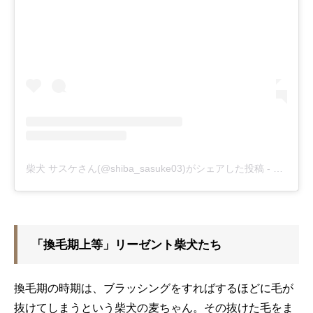
柴犬 サスケさん(@shiba_sasuke03)がシェアした投稿
-
2019年
「換毛期上等」リーゼント柴犬たち
換毛期の時期は、ブラッシングをすればするほどに毛が
抜けてしまうという柴犬の麦ちゃん。その抜けた毛をま