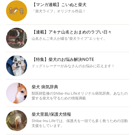
【マンガ連載】こいぬと柴犬
「柴犬ライフ」オリジナル作品！
【連載】アキナ山名とおまめのラブい日々
山名さんご本人が綴る“柴犬ライフ”エッセイ。
【特集】柴犬のお悩み解決NOTE
ドッグトレーナーがみなさんのお悩みに応えます！
柴犬 病気辞典
獣医師監修のShiba-Inu Lifeオリジナル病気辞典。あなたの
愛する柴犬を守るための情報満載
柴犬里親/保護犬情報
Shiba-Inu Lifeでは、保護犬を一頭でも多く救うための活動
支援をしています。