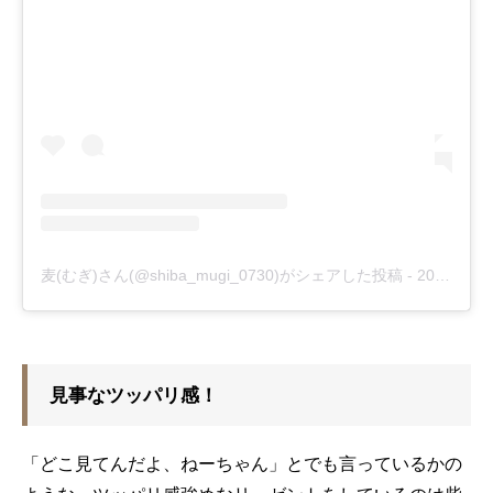
麦(むぎ)さん(@shiba_mugi_0730)がシェアした投稿
-
2018年 9月月30日午前7時02分PDT
見事なツッパリ感！
「どこ見てんだよ、ねーちゃん」とでも言っているかの