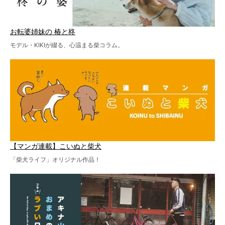
お転婆姉妹の 椿と柊
モデル・KIKIが綴る、心温まる柴コラム。
【マンガ連載】こいぬと柴犬
「柴犬ライフ」オリジナル作品！