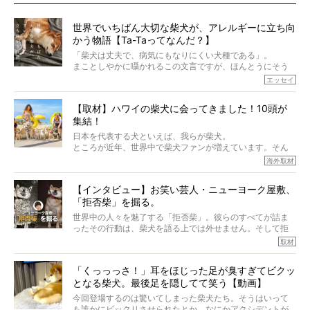
世界でいちばん大切な柴犬が、アレルギーに立ち向
かう物語【Ta-Taってなんだ？】
「柴犬は丈夫で、病気にもなりにくい犬種である」。
まことしやかに囁かれるこの文言ですが、ほんとうにそう
でしょうか？
エッセイ
もちろん、犬種としての完成度がとてつもなく高い柴犬だ
から、そういった側面はあります。
【取材】ハワイの柴犬に会ってきました！10頭が
でも、いざそれぞれの個体を見ていくと、丈夫で病気にも
集結！
なりにくい、とは言えないような気もするのです。
実際に「病気にならない」などということはないし、飼い
日本を代表する犬といえば、我らが柴犬。
主はそのためにやるべきことがある。
ところが近年、世界中で柴犬ファンが増えています。そん
今回は、柴犬に関わる方たちすべてに読んで欲しい、ある
な中「柴犬ライフ」が目をつけたのは、南の楽園ハワイ。
海外取材
柴犬とその家族のお話。
柴犬オーナーが多く、定期的にオフ会まで開催されている
ご本人からのレポートは、愛情たっぷりで示唆に富んだ物
とか。
語でした。
【インタビュー】お笑い芸人・ニューヨーク屋敷、
そんな噂を聞きつけ、今回はハワイの柴犬たちを取材して
「拒否柴」を掘る。
きました！
※文章はご本人の了承を得て編集しています
世界中の人々を魅了する「拒否柴」。彼らのすべてが詰ま
※画像はすべてイメージです
ったその行動は、柴犬を語る上では外せません。そして拒
※この記事は個人の感想であり、効果・効能を示すものではありません
否柴がここまで話題になるのは、“映える”ことも理由のひと
取材
つ。
では…拒否柴を「版画」にしてみたら、どんな作品ができあ
「くっっっさ！」耳をほじった足が臭すぎてビクッ
がるのでしょうか。
となる柴犬。最後足を隠してて笑う【動画】
最近版画製作を始めた、お笑いコンビ「ニューヨーク」の
屋敷裕政さんに、拒否柴を掘っていただきました！ イン
今回登場するのは驚いてしまった柴犬たち。そうはいって
タビューと合わせてご覧ください。
も誰かにビックリさせられたとか、なにかアクシデントが