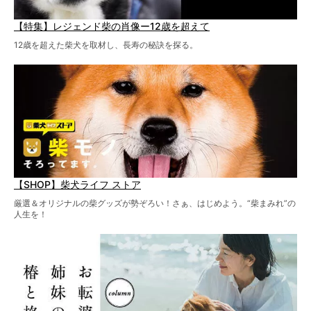
【特集】レジェンド柴の肖像ー12歳を超えて
12歳を超えた柴犬を取材し、長寿の秘訣を探る。
【SHOP】柴犬ライフ ストア
厳選＆オリジナルの柴グッズが勢ぞろい！さぁ、はじめよう。“柴まみれ”の
人生を！