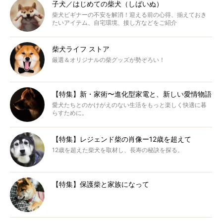
子犬／はじめての柴犬（しばいぬ）
柴犬ビギナーの不安を解消！迎える前の心得、揃えておき
たいアイテム、自宅環境、接し方などをご紹介
柴犬ライフ ストア
厳選＆オリジナルの柴グッズが勢ぞろい！
【特集】新・家術〜進化型家電と、新しい愛情物語
愛犬たちとのかけがえのない生活をもっと楽しく快適に暮
らすために。
【特集】レジェンド柴の肖像ー12歳を超えて
12歳を超えた柴犬を取材し、長寿の秘訣を探る。
【特集】保護柴と家族になって