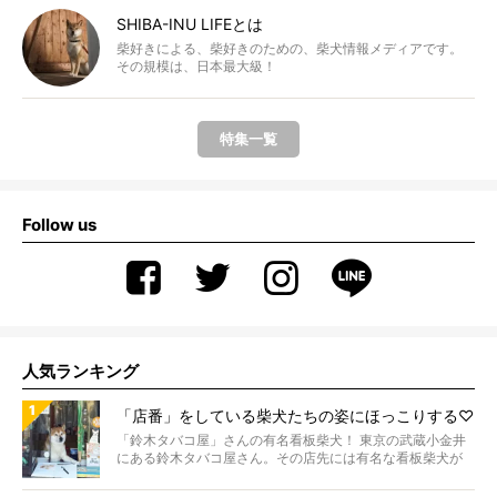
SHIBA-INU LIFEとは
柴好きによる、柴好きのための、柴犬情報メディアです。
その規模は、日本最大級！
特集一覧
Follow us
人気ランキング
「店番」をしている柴犬たちの姿にほっこりする♡
「鈴木タバコ屋」さんの有名看板柴犬！ 東京の武蔵小金井
にある鈴木タバコ屋さん。その店先には有名な看板柴犬が
いま...