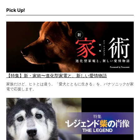
そこで私たち柴犬ライフは、ドッグブランド「PEGION（ペ
ギオン）」とコラボしてオリジナルの柴グッズを製作！
Pick Up!
柴犬と暮らす人もそうでない人も、とにかく柴犬を愛して
やまない皆さまへ。とんでもない柴グッズが爆誕です！
【特集】新・家術〜進化型家電と、新しい愛情物語
家族だけど、ヒトとは違う。「愛犬とともに生きる」を、パナソニックが家
電で応援します。