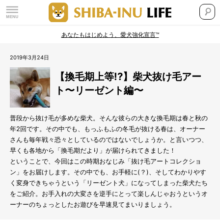
あなたもはじめよう、愛犬強化宣言™
2019年3月24日
【換毛期上等!?】柴犬抜け毛アー
ト〜リーゼント編〜
普段から抜け毛が多めな柴犬。そんな彼らの大きな換毛期は春と秋の
年2回です。その中でも、もっふもふの冬毛が抜ける春は、オーナー
さんも毎年戦々恐々としているのではないでしょうか。と言いつつ、
早くも各地から「換毛期だより」が届けられてきました！
ということで、今回はこの時期おなじみ「抜け毛アートコレクショ
ン」をお届けします。その中でも、お手軽に(？)、そしてわかりやす
く変身できちゃうという「リーゼント犬」になってしまった柴犬たち
をご紹介。お手入れの大変さを逆手にとって楽しんじゃおうというオ
ーナーのちょっとしたお遊びを早速見てまいりましょう。