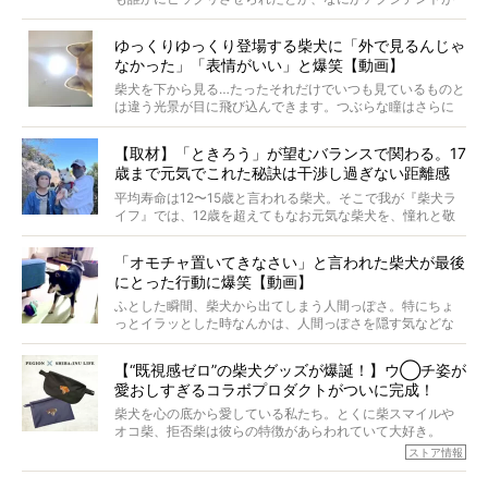
起きたとか、そういうことが原因ではありません。全ての
原因は彼ら自身にあったのです…！
ゆっくりゆっくり登場する柴犬に「外で見るんじゃ
なかった」「表情がいい」と爆笑【動画】
柴犬を下から見る…たったそれだけでいつも見ているものと
は違う光景が目に飛び込んできます。つぶらな瞳はさらに
つぶらに見え、モフモフのお顔はさらにモフモフに見えま
す。これはクセになる…！
【取材】「ときろう」が望むバランスで関わる。17
歳まで元気でこれた秘訣は干渉し過ぎない距離感
#38ときろう
平均寿命は12〜15歳と言われる柴犬。そこで我が『柴犬ラ
イフ』では、12歳を超えてもなお元気な柴犬を、憧れと敬
意を込めて“レジェンド柴”と呼んでいます。 この特集で
は、レジェンド柴たちのライフスタイルや食生活などにフ
「オモチャ置いてきなさい」と言われた柴犬が最後
ォーカスし、その元気の秘訣や、老犬と暮らすうえで大切
にとった行動に爆笑【動画】
だと思うことを、オーナーさんに語っていただきます。今
回登場してくれたのは、17歳のときろうくん。小さい頃か
ふとした瞬間、柴犬から出てしまう人間っぽさ。特にちょ
ら食が細かったため、何でも食べさせてきたということで
っとイラッとした時なんかは、人間っぽさを隠す気などな
すが、そんなときろうくんの長寿の秘訣とは。
いように見えます。もしかして本当の本当は、中身は人間
なんじゃ…？
【“既視感ゼロ”の柴犬グッズが爆誕！】ウ◯チ姿が
愛おしすぎるコラボプロダクトがついに完成！
柴犬を心の底から愛している私たち。とくに柴スマイルや
オコ柴、拒否柴は彼らの特徴があらわれていて大好き。
でもちょっと待て…もうひとつ、忘れてはならない愛おしい
ストア情報
シーンがあったぞ。それは、背中を丸めて“ウンチなう”の姿
だ。