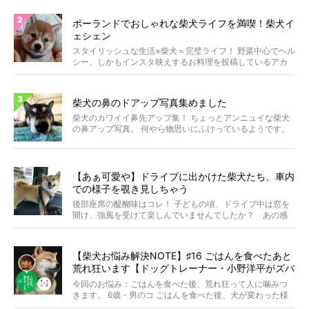
ポーランドでおしゃれな柴犬ライフを満喫！柴犬イ
ェシェン
スタイリッシュな生活×柴犬＝完璧ライフ！ 野菜中心でヘル
シー、しかもインスタ映えするお料理を投稿しているアカ
ウ...
柴犬の鼻のドアップ写真集めました
柴犬のカワイイ鼻先アップ集！ ちょっとアンニュイな柴犬
の鼻アップ写真。 何やら物思いにふけっているようです。
ま...
【あぁ可愛や】ドライブに出かけた柴犬たち、車内
での様子を覗き見しちゃう
後部座席の醍醐味はコレ！ 子どもの頃、ドライブ中は窓を
開け、強風を受けて楽しんでいませんでしたか？ あの感
じが...
【柴犬お悩み解決NOTE】♯16 ごはんを食べたあと
荒れ狂います【ドッグトレーナー・小野洋平がズバ
リ回答】
今回のお悩み：ごはんを食べた後、荒れ狂って人に噛みつ
きます。 6歳・男のコ ごはんを食べた後、犬が変わった様
に...