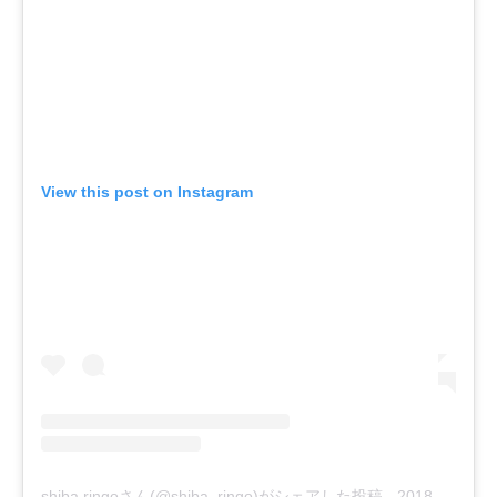
View this post on Instagram
shiba ringoさん(@shiba_ringo)がシェアした投稿
-
2018年 9月月23日午前1時35分PDT