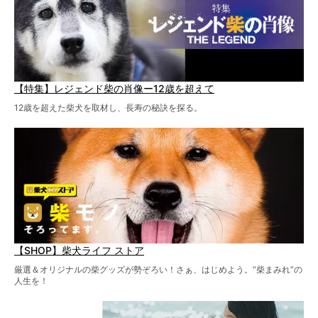
【特集】レジェンド柴の肖像ー12歳を超えて
12歳を超えた柴犬を取材し、長寿の秘訣を探る。
【SHOP】柴犬ライフ ストア
厳選＆オリジナルの柴グッズが勢ぞろい！さぁ、はじめよう。“柴まみれ”の
人生を！