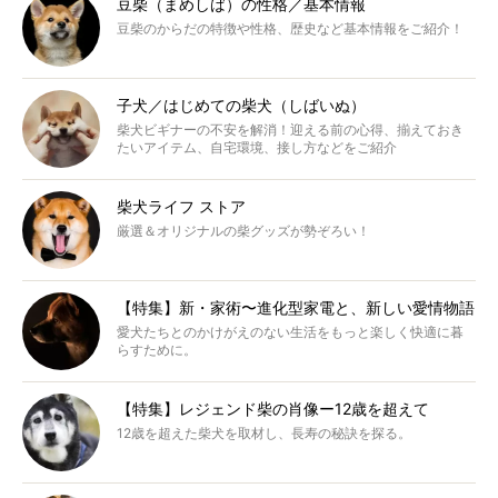
豆柴（まめしば）の性格／基本情報
豆柴のからだの特徴や性格、歴史など基本情報をご紹介！
子犬／はじめての柴犬（しばいぬ）
柴犬ビギナーの不安を解消！迎える前の心得、揃えておき
たいアイテム、自宅環境、接し方などをご紹介
柴犬ライフ ストア
厳選＆オリジナルの柴グッズが勢ぞろい！
【特集】新・家術〜進化型家電と、新しい愛情物語
愛犬たちとのかけがえのない生活をもっと楽しく快適に暮
らすために。
【特集】レジェンド柴の肖像ー12歳を超えて
12歳を超えた柴犬を取材し、長寿の秘訣を探る。