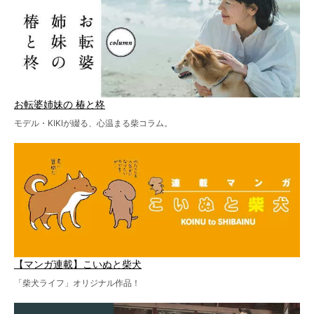
お転婆姉妹の 椿と柊
モデル・KIKIが綴る、心温まる柴コラム。
【マンガ連載】こいぬと柴犬
「柴犬ライフ」オリジナル作品！