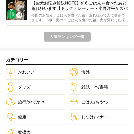
【柴犬お悩み解決NOTE】♯16 ごはんを食べたあと
荒れ狂います【ドッグトレーナー・小野洋平がズバ
リ回答】
今回のお悩み：ごはんを食べた後、荒れ狂って人に噛みつ
きます。 6歳・男のコ ごはんを食べた後、犬が変わった様
に...
人気ランキング一覧
カテゴリー
かわいい
海外
グッズ
雑誌・本/書籍
旅行/おでかけ
ごはん/おやつ
健康
しつけ/マナー
看板犬