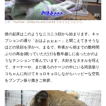
出典：
YouTube（Shiba inu and Cat R4 リキリコとリムリリ）
彼の起床はこのようなニコニコ顔から始まります。キャ
プションの通り「おはよぉぉぉ～」と聞こえてきそうな
ほどの笑顔を浮かべ、まるで、昨夜から朝までの数時間
ぶりの再会(眠っていただけ)を数年越しに会ったかのよ
うなテンションで喜んでいます。大好きなタオルを咥え
て、オーナーや、まだ後ろのケージの中にいる同居柴リ
コちゃんに向けてキョロキョロしながらハッピーな空気
をブンブン振り撒きご挨拶。