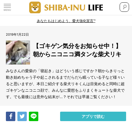
あなたもはじめよう、愛犬強化宣言™
2019年1月22日
【ゴキゲン気分をお知らせ中！】
朝からニコニコ満タンな柴犬リキ
みなさんの愛柴の「寝起き」はどういう感じですか？朝からきりっと
動き始めちゃう子や起こされるまでだらだら眠っている子など様々い
ると思いますが、本日ご紹介する柴犬リキくんは目覚めると同時に超
ゴキゲンなニコニコ顔で、みんなに愛想をふりまくキュートな柴犬で
す。でも最後には意外な結末が…？それでは早速ご覧ください！
Share
Tweet
LINE
アプリで読む