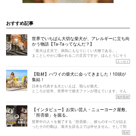
おすすめ記事
世界でいちばん大切な柴犬が、アレルギーに立ち向
かう物語【Ta-Taってなんだ？】
「柴犬は丈夫で、病気にもなりにくい犬種である」。
まことしやかに囁かれるこの文言ですが、ほんとうにそう
でしょうか？
エッセイ
もちろん、犬種としての完成度がとてつもなく高い柴犬だ
から、そういった側面はあります。
【取材】ハワイの柴犬に会ってきました！10頭が
でも、いざそれぞれの個体を見ていくと、丈夫で病気にも
集結！
なりにくい、とは言えないような気もするのです。
実際に「病気にならない」などということはないし、飼い
日本を代表する犬といえば、我らが柴犬。
主はそのためにやるべきことがある。
ところが近年、世界中で柴犬ファンが増えています。そん
今回は、柴犬に関わる方たちすべてに読んで欲しい、ある
な中「柴犬ライフ」が目をつけたのは、南の楽園ハワイ。
海外取材
柴犬とその家族のお話。
柴犬オーナーが多く、定期的にオフ会まで開催されている
ご本人からのレポートは、愛情たっぷりで示唆に富んだ物
とか。
語でした。
【インタビュー】お笑い芸人・ニューヨーク屋敷、
そんな噂を聞きつけ、今回はハワイの柴犬たちを取材して
「拒否柴」を掘る。
きました！
※文章はご本人の了承を得て編集しています
世界中の人々を魅了する「拒否柴」。彼らのすべてが詰ま
※画像はすべてイメージです
ったその行動は、柴犬を語る上では外せません。そして拒
※この記事は個人の感想であり、効果・効能を示すものではありません
否柴がここまで話題になるのは、“映える”ことも理由のひと
取材