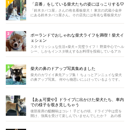
「店番」をしている柴犬たちの姿にほっこりする♡
「鈴木タバコ屋」さんの有名看板柴犬！ 東京の武蔵小金井
にある鈴木タバコ屋さん。その店先には有名な看板柴犬が
いま...
ポーランドでおしゃれな柴犬ライフを満喫！柴犬イ
ェシェン
スタイリッシュな生活×柴犬＝完璧ライフ！ 野菜中心でヘル
シー、しかもインスタ映えするお料理を投稿しているアカ
ウ...
柴犬の鼻のドアップ写真集めました
柴犬のカワイイ鼻先アップ集！ ちょっとアンニュイな柴犬
の鼻アップ写真。 何やら物思いにふけっているようです。
ま...
【あぁ可愛や】ドライブに出かけた柴犬たち、車内
での様子を覗き見しちゃう
後部座席の醍醐味はコレ！ 子どもの頃、ドライブ中は窓を
開け、強風を受けて楽しんでいませんでしたか？ あの感
じが...