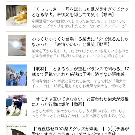
つ。
では…拒否柴を「版画」にしてみたら、どんな作品ができあ
「くっっっさ！」耳をほじった足が臭すぎてビクッ
がるのでしょうか。
となる柴犬。最後足を隠してて笑う【動画】
最近版画製作を始めた、お笑いコンビ「ニューヨーク」の
屋敷裕政さんに、拒否柴を掘っていただきました！ イン
今回登場するのは驚いてしまった柴犬たち。そうはいって
タビューと合わせてご覧ください。
も誰かにビックリさせられたとか、なにかアクシデントが
起きたとか、そういうことが原因ではありません。全ての
原因は彼ら自身にあったのです…！
ゆっくりゆっくり登場する柴犬に「外で見るんじゃ
なかった」「表情がいい」と爆笑【動画】
柴犬を下から見る…たったそれだけでいつも見ているものと
は違う光景が目に飛び込んできます。つぶらな瞳はさらに
つぶらに見え、モフモフのお顔はさらにモフモフに見えま
す。これはクセになる…！
【取材】「ときろう」が望むバランスで関わる。17
歳まで元気でこれた秘訣は干渉し過ぎない距離感
#38ときろう
平均寿命は12〜15歳と言われる柴犬。そこで我が『柴犬ラ
イフ』では、12歳を超えてもなお元気な柴犬を、憧れと敬
意を込めて“レジェンド柴”と呼んでいます。 この特集で
は、レジェンド柴たちのライフスタイルや食生活などにフ
「オモチャ置いてきなさい」と言われた柴犬が最後
ォーカスし、その元気の秘訣や、老犬と暮らすうえで大切
にとった行動に爆笑【動画】
だと思うことを、オーナーさんに語っていただきます。今
回登場してくれたのは、17歳のときろうくん。小さい頃か
ふとした瞬間、柴犬から出てしまう人間っぽさ。特にちょ
ら食が細かったため、何でも食べさせてきたということで
っとイラッとした時なんかは、人間っぽさを隠す気などな
すが、そんなときろうくんの長寿の秘訣とは。
いように見えます。もしかして本当の本当は、中身は人間
なんじゃ…？
【“既視感ゼロ”の柴犬グッズが爆誕！】ウ◯チ姿が
愛おしすぎるコラボプロダクトがついに完成！