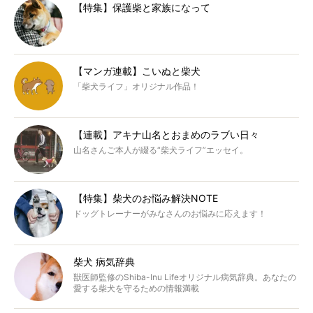
【特集】保護柴と家族になって
【マンガ連載】こいぬと柴犬
「柴犬ライフ」オリジナル作品！
【連載】アキナ山名とおまめのラブい日々
山名さんご本人が綴る“柴犬ライフ”エッセイ。
【特集】柴犬のお悩み解決NOTE
ドッグトレーナーがみなさんのお悩みに応えます！
柴犬 病気辞典
獣医師監修のShiba-Inu Lifeオリジナル病気辞典。あなたの
愛する柴犬を守るための情報満載