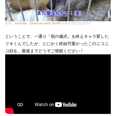
出典：
YouTube（Shiba inu and Cat R4 リキリコとリムリリ）
ということで、一通り「朝の儀式」を終えキャラ変した
リキくんでしたが、とにかく終始可愛かったこのニコニ
コ顔を、最後までどうぞご堪能ください！