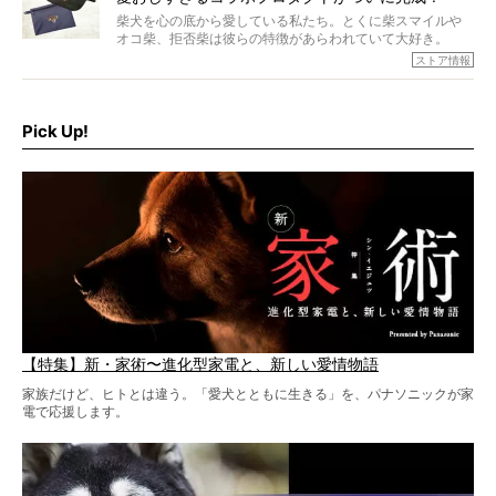
柴犬を心の底から愛している私たち。とくに柴スマイルや
オコ柴、拒否柴は彼らの特徴があらわれていて大好き。
でもちょっと待て…もうひとつ、忘れてはならない愛おしい
ストア情報
シーンがあったぞ。それは、背中を丸めて“ウンチなう”の姿
だ。
そこで私たち柴犬ライフは、ドッグブランド「PEGION（ペ
ギオン）」とコラボしてオリジナルの柴グッズを製作！
Pick Up!
柴犬と暮らす人もそうでない人も、とにかく柴犬を愛して
やまない皆さまへ。とんでもない柴グッズが爆誕です！
【特集】新・家術〜進化型家電と、新しい愛情物語
家族だけど、ヒトとは違う。「愛犬とともに生きる」を、パナソニックが家
電で応援します。