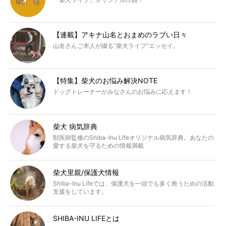
【連載】アキナ山名とおまめのラブい日々
山名さんご本人が綴る“柴犬ライフ”エッセイ。
【特集】柴犬のお悩み解決NOTE
ドッグトレーナーがみなさんのお悩みに応えます！
柴犬 病気辞典
獣医師監修のShiba-Inu Lifeオリジナル病気辞典。あなたの
愛する柴犬を守るための情報満載
柴犬里親/保護犬情報
Shiba-Inu Lifeでは、保護犬を一頭でも多く救うための活動
支援をしています。
SHIBA-INU LIFEとは