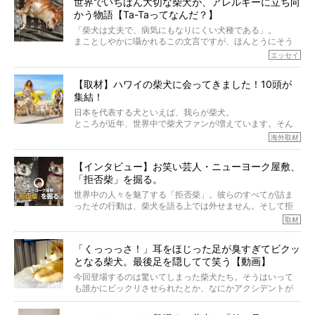
世界でいちばん大切な柴犬が、アレルギーに立ち向
かう物語【Ta-Taってなんだ？】
「柴犬は丈夫で、病気にもなりにくい犬種である」。
まことしやかに囁かれるこの文言ですが、ほんとうにそう
でしょうか？
エッセイ
もちろん、犬種としての完成度がとてつもなく高い柴犬だ
から、そういった側面はあります。
【取材】ハワイの柴犬に会ってきました！10頭が
でも、いざそれぞれの個体を見ていくと、丈夫で病気にも
集結！
なりにくい、とは言えないような気もするのです。
実際に「病気にならない」などということはないし、飼い
日本を代表する犬といえば、我らが柴犬。
主はそのためにやるべきことがある。
ところが近年、世界中で柴犬ファンが増えています。そん
今回は、柴犬に関わる方たちすべてに読んで欲しい、ある
な中「柴犬ライフ」が目をつけたのは、南の楽園ハワイ。
海外取材
柴犬とその家族のお話。
柴犬オーナーが多く、定期的にオフ会まで開催されている
ご本人からのレポートは、愛情たっぷりで示唆に富んだ物
とか。
語でした。
【インタビュー】お笑い芸人・ニューヨーク屋敷、
そんな噂を聞きつけ、今回はハワイの柴犬たちを取材して
「拒否柴」を掘る。
きました！
※文章はご本人の了承を得て編集しています
世界中の人々を魅了する「拒否柴」。彼らのすべてが詰ま
※画像はすべてイメージです
ったその行動は、柴犬を語る上では外せません。そして拒
※この記事は個人の感想であり、効果・効能を示すものではありません
否柴がここまで話題になるのは、“映える”ことも理由のひと
取材
つ。
では…拒否柴を「版画」にしてみたら、どんな作品ができあ
「くっっっさ！」耳をほじった足が臭すぎてビクッ
がるのでしょうか。
となる柴犬。最後足を隠してて笑う【動画】
最近版画製作を始めた、お笑いコンビ「ニューヨーク」の
屋敷裕政さんに、拒否柴を掘っていただきました！ イン
今回登場するのは驚いてしまった柴犬たち。そうはいって
タビューと合わせてご覧ください。
も誰かにビックリさせられたとか、なにかアクシデントが
起きたとか、そういうことが原因ではありません。全ての
原因は彼ら自身にあったのです…！