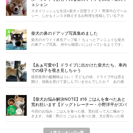
ェシェン
スタイリッシュな生活×柴犬＝完璧ライフ！ 野菜中心でヘル
シー、しかもインスタ映えするお料理を投稿しているアカ
ウ...
柴犬の鼻のドアップ写真集めました
柴犬のカワイイ鼻先アップ集！ ちょっとアンニュイな柴犬
の鼻アップ写真。 何やら物思いにふけっているようです。
ま...
【あぁ可愛や】ドライブに出かけた柴犬たち、車内
での様子を覗き見しちゃう
後部座席の醍醐味はコレ！ 子どもの頃、ドライブ中は窓を
開け、強風を受けて楽しんでいませんでしたか？ あの感
じが...
【柴犬お悩み解決NOTE】♯16 ごはんを食べたあと
荒れ狂います【ドッグトレーナー・小野洋平がズバ
リ回答】
今回のお悩み：ごはんを食べた後、荒れ狂って人に噛みつ
きます。 6歳・男のコ ごはんを食べた後、犬が変わった様
に...
人気ランキング一覧