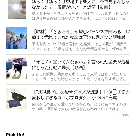
ゆっくりゆっくり登場する柴犬に「外で見るんじゃ
なかった」「表情がいい」と爆笑【動画】
柴犬を下から見る…たったそれだけでいつも見ているものと
は違う光景が目に飛び込んできます。つぶらな瞳はさらに
つぶらに見え、モフモフのお顔はさらにモフモフに見えま
す。これはクセになる…！
【取材】「ときろう」が望むバランスで関わる。17
歳まで元気でこれた秘訣は干渉し過ぎない距離感
#38ときろう
平均寿命は12〜15歳と言われる柴犬。そこで我が『柴犬ラ
イフ』では、12歳を超えてもなお元気な柴犬を、憧れと敬
意を込めて“レジェンド柴”と呼んでいます。 この特集で
は、レジェンド柴たちのライフスタイルや食生活などにフ
「オモチャ置いてきなさい」と言われた柴犬が最後
ォーカスし、その元気の秘訣や、老犬と暮らすうえで大切
にとった行動に爆笑【動画】
だと思うことを、オーナーさんに語っていただきます。今
回登場してくれたのは、17歳のときろうくん。小さい頃か
ふとした瞬間、柴犬から出てしまう人間っぽさ。特にちょ
ら食が細かったため、何でも食べさせてきたということで
っとイラッとした時なんかは、人間っぽさを隠す気などな
すが、そんなときろうくんの長寿の秘訣とは。
いように見えます。もしかして本当の本当は、中身は人間
なんじゃ…？
【“既視感ゼロ”の柴犬グッズが爆誕！】ウ◯チ姿が
愛おしすぎるコラボプロダクトがついに完成！
柴犬を心の底から愛している私たち。とくに柴スマイルや
オコ柴、拒否柴は彼らの特徴があらわれていて大好き。
でもちょっと待て…もうひとつ、忘れてはならない愛おしい
ストア情報
シーンがあったぞ。それは、背中を丸めて“ウンチなう”の姿
だ。
そこで私たち柴犬ライフは、ドッグブランド「PEGION（ペ
ギオン）」とコラボしてオリジナルの柴グッズを製作！
Pick Up!