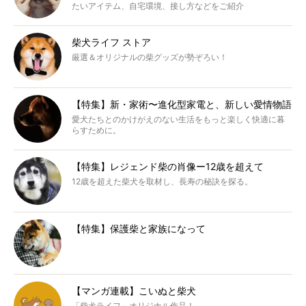
たいアイテム、自宅環境、接し方などをご紹介
柴犬ライフ ストア
厳選＆オリジナルの柴グッズが勢ぞろい！
【特集】新・家術〜進化型家電と、新しい愛情物語
愛犬たちとのかけがえのない生活をもっと楽しく快適に暮
らすために。
【特集】レジェンド柴の肖像ー12歳を超えて
12歳を超えた柴犬を取材し、長寿の秘訣を探る。
【特集】保護柴と家族になって
【マンガ連載】こいぬと柴犬
「柴犬ライフ」オリジナル作品！