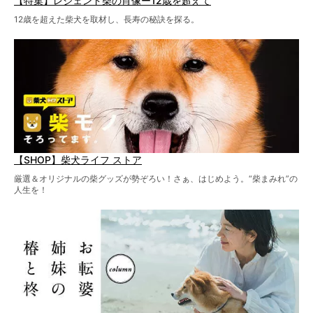
【特集】レジェンド柴の肖像ー12歳を超えて
12歳を超えた柴犬を取材し、長寿の秘訣を探る。
【SHOP】柴犬ライフ ストア
厳選＆オリジナルの柴グッズが勢ぞろい！さぁ、はじめよう。“柴まみれ”の
人生を！