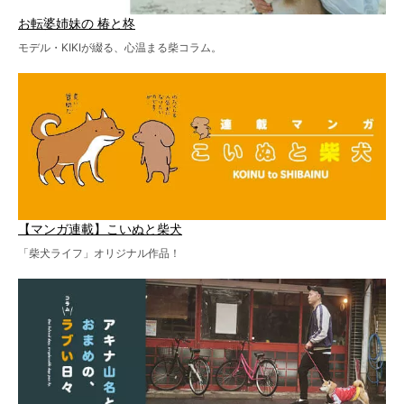
お転婆姉妹の 椿と柊
モデル・KIKIが綴る、心温まる柴コラム。
【マンガ連載】こいぬと柴犬
「柴犬ライフ」オリジナル作品！