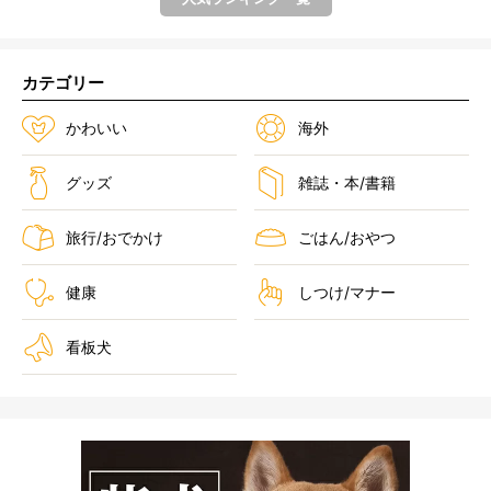
カテゴリー
かわいい
海外
グッズ
雑誌・本/書籍
旅行/おでかけ
ごはん/おやつ
健康
しつけ/マナー
看板犬