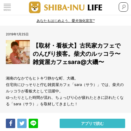
あなたもはじめよう、愛犬強化宣言™
2019年1月25日
【取材・看板犬】古民家カフェで
のんびり接客。柴犬のルッコラ〜
雑貨屋カフェsara@大磯〜
湘南のなかでもヒトキワ静かな町、大磯。
住宅街にひっそりと佇む雑貨屋カフェ「sara（サラ）」では、柴犬の
ルッコラが看板犬として活躍中。
ゆったりとした時間が流れ、ちょっぴり心が疲れたときに訪れたくな
る「sara（サラ）」を取材してきました！
Share
Tweet
LINE
アプリで読む