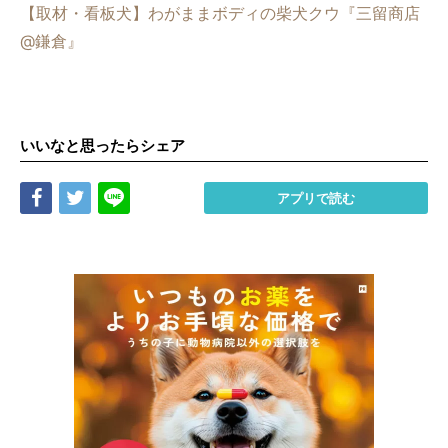
【取材・看板犬】わがままボディの柴犬クウ『三留商店
@鎌倉』
いいなと思ったらシェア
Share
Tweet
LINE
アプリで読む