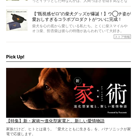
っとイラッとした時なんかは、人間っぽさを隠す気などな
すが、そんなときろうくんの長寿の秘訣とは。
いように見えます。もしかして本当の本当は、中身は人間
なんじゃ…？
【“既視感ゼロ”の柴犬グッズが爆誕！】ウ◯チ姿が
愛おしすぎるコラボプロダクトがついに完成！
柴犬を心の底から愛している私たち。とくに柴スマイルや
オコ柴、拒否柴は彼らの特徴があらわれていて大好き。
でもちょっと待て…もうひとつ、忘れてはならない愛おしい
ストア情報
シーンがあったぞ。それは、背中を丸めて“ウンチなう”の姿
だ。
そこで私たち柴犬ライフは、ドッグブランド「PEGION（ペ
ギオン）」とコラボしてオリジナルの柴グッズを製作！
Pick Up!
柴犬と暮らす人もそうでない人も、とにかく柴犬を愛して
やまない皆さまへ。とんでもない柴グッズが爆誕です！
【特集】新・家術〜進化型家電と、新しい愛情物語
家族だけど、ヒトとは違う。「愛犬とともに生きる」を、パナソニックが家
電で応援します。