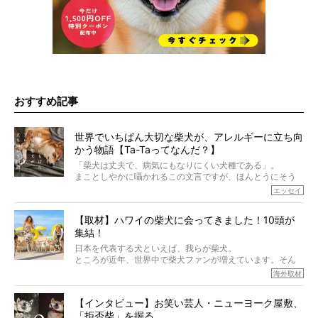
おすすめ記事
世界でいちばん大切な柴犬が、アレルギーに立ち向
かう物語【Ta-Taってなんだ？】
「柴犬は丈夫で、病気にもなりにくい犬種である」。
まことしやかに囁かれるこの文言ですが、ほんとうにそう
でしょうか？
エッセイ
もちろん、犬種としての完成度がとてつもなく高い柴犬だ
から、そういった側面はあります。
【取材】ハワイの柴犬に会ってきました！10頭が
でも、いざそれぞれの個体を見ていくと、丈夫で病気にも
集結！
なりにくい、とは言えないような気もするのです。
実際に「病気にならない」などということはないし、飼い
日本を代表する犬といえば、我らが柴犬。
主はそのためにやるべきことがある。
ところが近年、世界中で柴犬ファンが増えています。そん
今回は、柴犬に関わる方たちすべてに読んで欲しい、ある
な中「柴犬ライフ」が目をつけたのは、南の楽園ハワイ。
海外取材
柴犬とその家族のお話。
柴犬オーナーが多く、定期的にオフ会まで開催されている
ご本人からのレポートは、愛情たっぷりで示唆に富んだ物
とか。
語でした。
【インタビュー】お笑い芸人・ニューヨーク屋敷、
そんな噂を聞きつけ、今回はハワイの柴犬たちを取材して
「拒否柴」を掘る。
きました！