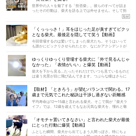
※文章はご本人の了承を得て編集しています
世界中の人々を魅了する「拒否柴」。彼らのすべてが詰ま
※画像はすべてイメージです
ったその行動は、柴犬を語る上では外せません。そして拒
※この記事は個人の感想であり、効果・効能を示すものではありません
否柴がここまで話題になるのは、“映える”ことも理由のひと
取材
つ。
では…拒否柴を「版画」にしてみたら、どんな作品ができあ
「くっっっさ！」耳をほじった足が臭すぎてビクッ
がるのでしょうか。
となる柴犬。最後足を隠してて笑う【動画】
最近版画製作を始めた、お笑いコンビ「ニューヨーク」の
屋敷裕政さんに、拒否柴を掘っていただきました！ イン
今回登場するのは驚いてしまった柴犬たち。そうはいって
タビューと合わせてご覧ください。
も誰かにビックリさせられたとか、なにかアクシデントが
起きたとか、そういうことが原因ではありません。全ての
原因は彼ら自身にあったのです…！
ゆっくりゆっくり登場する柴犬に「外で見るんじゃ
なかった」「表情がいい」と爆笑【動画】
柴犬を下から見る…たったそれだけでいつも見ているものと
は違う光景が目に飛び込んできます。つぶらな瞳はさらに
つぶらに見え、モフモフのお顔はさらにモフモフに見えま
す。これはクセになる…！
【取材】「ときろう」が望むバランスで関わる。17
歳まで元気でこれた秘訣は干渉し過ぎない距離感
#38ときろう
平均寿命は12〜15歳と言われる柴犬。そこで我が『柴犬ラ
イフ』では、12歳を超えてもなお元気な柴犬を、憧れと敬
意を込めて“レジェンド柴”と呼んでいます。 この特集で
は、レジェンド柴たちのライフスタイルや食生活などにフ
「オモチャ置いてきなさい」と言われた柴犬が最後
ォーカスし、その元気の秘訣や、老犬と暮らすうえで大切
にとった行動に爆笑【動画】
だと思うことを、オーナーさんに語っていただきます。今
回登場してくれたのは、17歳のときろうくん。小さい頃か
ふとした瞬間、柴犬から出てしまう人間っぽさ。特にちょ
ら食が細かったため、何でも食べさせてきたということで