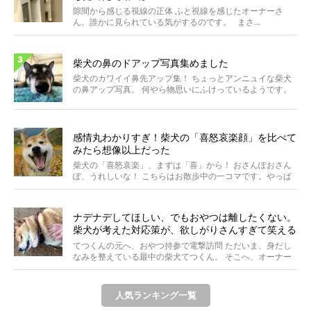
隙間から感じる視線の正体 ふと視線を感じたオーナーさ
ん。誰かに見られている気がするのです。 まさ...
柴犬の鼻のドアップ写真集めました
柴犬のカワイイ鼻先アップ集！ ちょっとアンニュイな柴犬
の鼻アップ写真。 何やら物思いにふけっているようです。
ま...
感情丸わかりすぎ！柴犬の「喜怒哀楽顔」を比べて
みたら想像以上だった
柴犬の「喜怒哀楽」、まずは「喜」から！ おさんぽおさん
ぽ、うれしいな！ こちらはお散歩中の一コマです。やっぱ
り...
ナデナデしてほしい、でもおやつは離したくない。
柴犬が考えた対応策が、欲しがりさんすぎて笑える
【動画】
てつくんの元へ、おやつ持参で電撃訪問 ただいま、身だし
なみを整えている最中の柴犬てつくん。 そこへ、オーナー
さ...
人気ランキング一覧