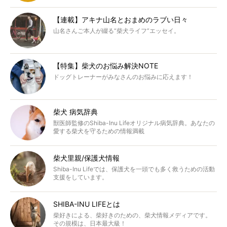
【連載】アキナ山名とおまめのラブい日々
山名さんご本人が綴る“柴犬ライフ”エッセイ。
【特集】柴犬のお悩み解決NOTE
ドッグトレーナーがみなさんのお悩みに応えます！
柴犬 病気辞典
獣医師監修のShiba-Inu Lifeオリジナル病気辞典。あなたの
愛する柴犬を守るための情報満載
柴犬里親/保護犬情報
Shiba-Inu Lifeでは、保護犬を一頭でも多く救うための活動
支援をしています。
SHIBA-INU LIFEとは
柴好きによる、柴好きのための、柴犬情報メディアです。
その規模は、日本最大級！