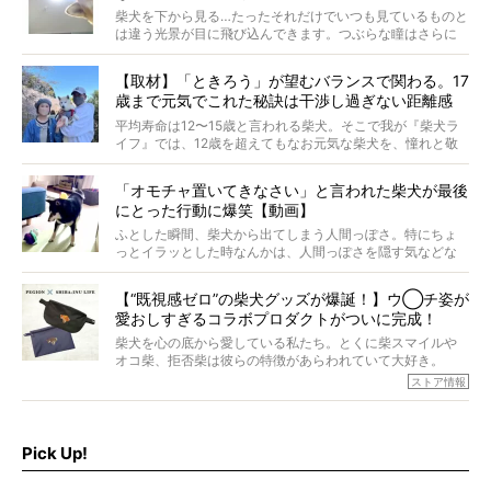
柴犬を下から見る…たったそれだけでいつも見ているものと
は違う光景が目に飛び込んできます。つぶらな瞳はさらに
つぶらに見え、モフモフのお顔はさらにモフモフに見えま
す。これはクセになる…！
【取材】「ときろう」が望むバランスで関わる。17
歳まで元気でこれた秘訣は干渉し過ぎない距離感
#38ときろう
平均寿命は12〜15歳と言われる柴犬。そこで我が『柴犬ラ
イフ』では、12歳を超えてもなお元気な柴犬を、憧れと敬
意を込めて“レジェンド柴”と呼んでいます。 この特集で
は、レジェンド柴たちのライフスタイルや食生活などにフ
「オモチャ置いてきなさい」と言われた柴犬が最後
ォーカスし、その元気の秘訣や、老犬と暮らすうえで大切
にとった行動に爆笑【動画】
だと思うことを、オーナーさんに語っていただきます。今
回登場してくれたのは、17歳のときろうくん。小さい頃か
ふとした瞬間、柴犬から出てしまう人間っぽさ。特にちょ
ら食が細かったため、何でも食べさせてきたということで
っとイラッとした時なんかは、人間っぽさを隠す気などな
すが、そんなときろうくんの長寿の秘訣とは。
いように見えます。もしかして本当の本当は、中身は人間
なんじゃ…？
【“既視感ゼロ”の柴犬グッズが爆誕！】ウ◯チ姿が
愛おしすぎるコラボプロダクトがついに完成！
柴犬を心の底から愛している私たち。とくに柴スマイルや
オコ柴、拒否柴は彼らの特徴があらわれていて大好き。
でもちょっと待て…もうひとつ、忘れてはならない愛おしい
ストア情報
シーンがあったぞ。それは、背中を丸めて“ウンチなう”の姿
だ。
そこで私たち柴犬ライフは、ドッグブランド「PEGION（ペ
ギオン）」とコラボしてオリジナルの柴グッズを製作！
Pick Up!
柴犬と暮らす人もそうでない人も、とにかく柴犬を愛して
やまない皆さまへ。とんでもない柴グッズが爆誕です！