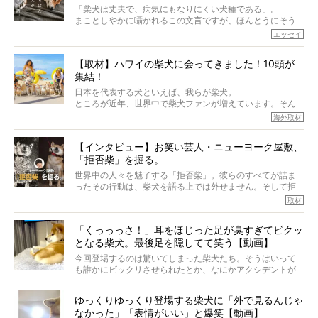
「柴犬は丈夫で、病気にもなりにくい犬種である」。
まことしやかに囁かれるこの文言ですが、ほんとうにそう
でしょうか？
エッセイ
もちろん、犬種としての完成度がとてつもなく高い柴犬だ
から、そういった側面はあります。
【取材】ハワイの柴犬に会ってきました！10頭が
でも、いざそれぞれの個体を見ていくと、丈夫で病気にも
集結！
なりにくい、とは言えないような気もするのです。
実際に「病気にならない」などということはないし、飼い
日本を代表する犬といえば、我らが柴犬。
主はそのためにやるべきことがある。
ところが近年、世界中で柴犬ファンが増えています。そん
今回は、柴犬に関わる方たちすべてに読んで欲しい、ある
な中「柴犬ライフ」が目をつけたのは、南の楽園ハワイ。
海外取材
柴犬とその家族のお話。
柴犬オーナーが多く、定期的にオフ会まで開催されている
ご本人からのレポートは、愛情たっぷりで示唆に富んだ物
とか。
語でした。
【インタビュー】お笑い芸人・ニューヨーク屋敷、
そんな噂を聞きつけ、今回はハワイの柴犬たちを取材して
「拒否柴」を掘る。
きました！
※文章はご本人の了承を得て編集しています
世界中の人々を魅了する「拒否柴」。彼らのすべてが詰ま
※画像はすべてイメージです
ったその行動は、柴犬を語る上では外せません。そして拒
※この記事は個人の感想であり、効果・効能を示すものではありません
否柴がここまで話題になるのは、“映える”ことも理由のひと
取材
つ。
では…拒否柴を「版画」にしてみたら、どんな作品ができあ
「くっっっさ！」耳をほじった足が臭すぎてビクッ
がるのでしょうか。
となる柴犬。最後足を隠してて笑う【動画】
最近版画製作を始めた、お笑いコンビ「ニューヨーク」の
屋敷裕政さんに、拒否柴を掘っていただきました！ イン
今回登場するのは驚いてしまった柴犬たち。そうはいって
タビューと合わせてご覧ください。
も誰かにビックリさせられたとか、なにかアクシデントが
起きたとか、そういうことが原因ではありません。全ての
原因は彼ら自身にあったのです…！
ゆっくりゆっくり登場する柴犬に「外で見るんじゃ
なかった」「表情がいい」と爆笑【動画】