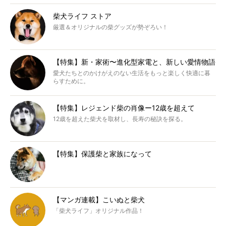
柴犬ライフ ストア
厳選＆オリジナルの柴グッズが勢ぞろい！
【特集】新・家術〜進化型家電と、新しい愛情物語
愛犬たちとのかけがえのない生活をもっと楽しく快適に暮
らすために。
【特集】レジェンド柴の肖像ー12歳を超えて
12歳を超えた柴犬を取材し、長寿の秘訣を探る。
【特集】保護柴と家族になって
【マンガ連載】こいぬと柴犬
「柴犬ライフ」オリジナル作品！