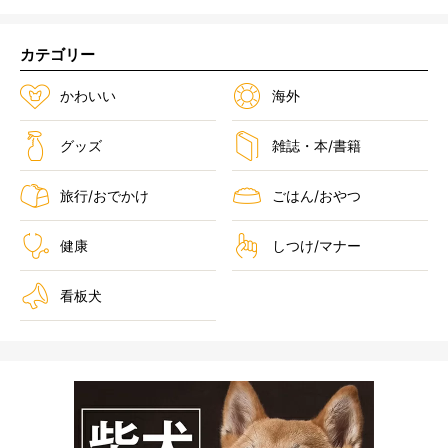
カテゴリー
かわいい
海外
グッズ
雑誌・本/書籍
旅行/おでかけ
ごはん/おやつ
健康
しつけ/マナー
看板犬