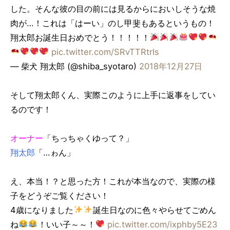
した。そんな彼の目の前には見るからにおいしそうな焼
肉が…！これは「はーい」のし甲斐もあるというもの！
翔太郎お誕生日おめでとう！！！！！
pic.twitter.com/SRvTTRtrls
— 柴犬 翔太郎 (@shiba_syotaro)
2018年12月27日
そして翔太郎くん、実際このように上手に返事をしてい
るのです！
オーナー
「ちっちゃくゆって？」
翔太郎
「…ゎん」
え、本当！？と思った方！これが本当なので、実際の様
子をどうぞご覧ください！
4歳になりました
誕生日なのに色々やらせてごめん
ね
！いい子～～！
pic.twitter.com/ixphby5E23