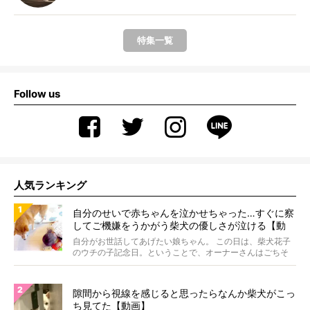
特集一覧
Follow us
人気ランキング
自分のせいで赤ちゃんを泣かせちゃった…すぐに察
してご機嫌をうかがう柴犬の優しさが泣ける【動
画】
自分がお世話してあげたい娘ちゃん。 この日は、柴犬花子
のウチの子記念日。ということで、オーナーさんはごちそ
うを...
隙間から視線を感じると思ったらなんか柴犬がこっ
ち見てた【動画】