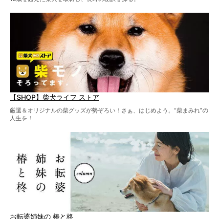
【SHOP】柴犬ライフ ストア
厳選＆オリジナルの柴グッズが勢ぞろい！さぁ、はじめよう。“柴まみれ”の
人生を！
お転婆姉妹の 椿と柊