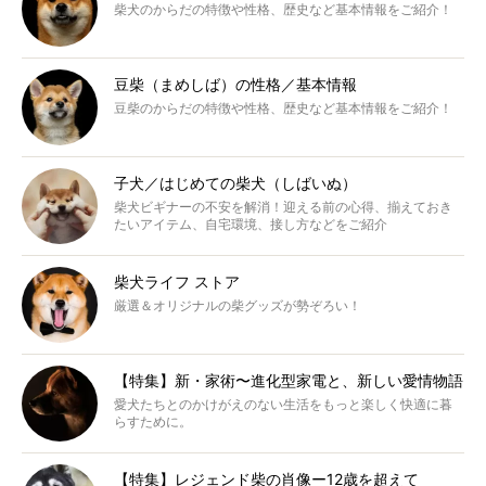
柴犬のからだの特徴や性格、歴史など基本情報をご紹介！
豆柴（まめしば）の性格／基本情報
豆柴のからだの特徴や性格、歴史など基本情報をご紹介！
子犬／はじめての柴犬（しばいぬ）
柴犬ビギナーの不安を解消！迎える前の心得、揃えておき
たいアイテム、自宅環境、接し方などをご紹介
柴犬ライフ ストア
厳選＆オリジナルの柴グッズが勢ぞろい！
【特集】新・家術〜進化型家電と、新しい愛情物語
愛犬たちとのかけがえのない生活をもっと楽しく快適に暮
らすために。
【特集】レジェンド柴の肖像ー12歳を超えて