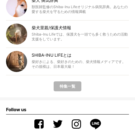
柴犬 病気辞典
獣医師監修のShiba-Inu Lifeオリジナル病気辞典。あなたの
愛する柴犬を守るための情報満載
柴犬里親/保護犬情報
Shiba-Inu Lifeでは、保護犬を一頭でも多く救うための活動
支援をしています。
SHIBA-INU LIFEとは
柴好きによる、柴好きのための、柴犬情報メディアです。
その規模は、日本最大級！
特集一覧
Follow us