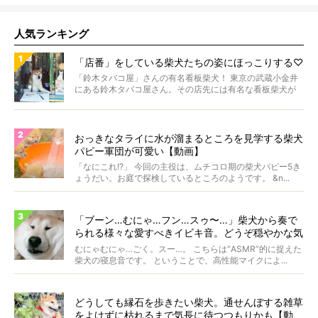
人気ランキング
「店番」をしている柴犬たちの姿にほっこりする♡
「鈴木タバコ屋」さんの有名看板柴犬！ 東京の武蔵小金井
にある鈴木タバコ屋さん。その店先には有名な看板柴犬が
いま...
おっきなタライに水が溜まるところを見学する柴犬
パピー軍団が可愛い【動画】
「なにこれ!?」 今回の主役は、ムチコロ期の柴犬パピー5き
ょうだい。お庭で探検しているところのようです。 &n...
「ブーン…むにゃ…フン…スゥ〜…」柴犬から奏で
られる様々な愛すべきイビキ音。どうぞ穏やかな気
持ちでご堪能ください。【動画】
むにゃむにゃ…ごく。スー…。 こちらは“ASMR”的に捉えた
柴犬の寝息音です。 ということで、高性能マイクによ...
どうしても縁石を歩きたい柴犬。通せんぼする雑草
をよけずに枯れるまで気長に待つつもりかも【動