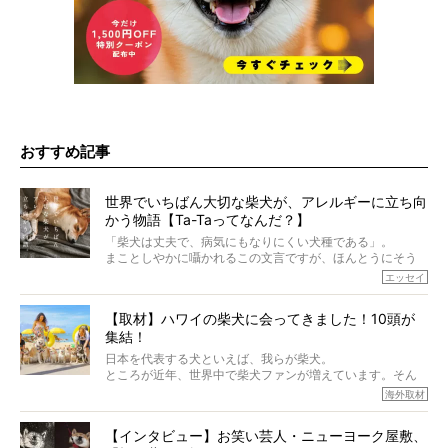
おすすめ記事
世界でいちばん大切な柴犬が、アレルギーに立ち向
かう物語【Ta-Taってなんだ？】
「柴犬は丈夫で、病気にもなりにくい犬種である」。
まことしやかに囁かれるこの文言ですが、ほんとうにそう
でしょうか？
エッセイ
もちろん、犬種としての完成度がとてつもなく高い柴犬だ
から、そういった側面はあります。
【取材】ハワイの柴犬に会ってきました！10頭が
でも、いざそれぞれの個体を見ていくと、丈夫で病気にも
集結！
なりにくい、とは言えないような気もするのです。
実際に「病気にならない」などということはないし、飼い
日本を代表する犬といえば、我らが柴犬。
主はそのためにやるべきことがある。
ところが近年、世界中で柴犬ファンが増えています。そん
今回は、柴犬に関わる方たちすべてに読んで欲しい、ある
な中「柴犬ライフ」が目をつけたのは、南の楽園ハワイ。
海外取材
柴犬とその家族のお話。
柴犬オーナーが多く、定期的にオフ会まで開催されている
ご本人からのレポートは、愛情たっぷりで示唆に富んだ物
とか。
語でした。
【インタビュー】お笑い芸人・ニューヨーク屋敷、
そんな噂を聞きつけ、今回はハワイの柴犬たちを取材して