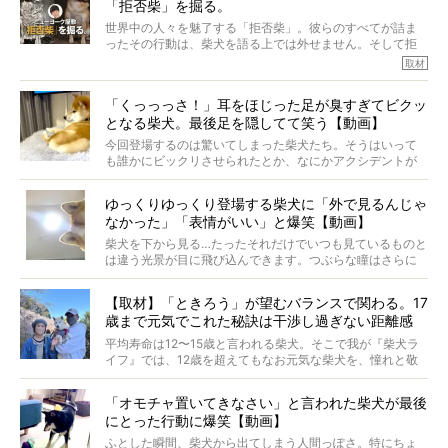
「拒否柴」を掘る。
きました！
※文章はご本人の了承を得て編集しています
世界中の人々を魅了する「拒否柴」。彼らのすべてが詰ま
※画像はすべてイメージです
ったその行動は、柴犬を語る上では外せません。そして拒
※この記事は個人の感想であり、効果・効能を示すものではありません
否柴がここまで話題になるのは、“映える”ことも理由のひと
取材
つ。
では…拒否柴を「版画」にしてみたら、どんな作品ができあ
「くっっっさ！」耳をほじった足が臭すぎてビクッ
がるのでしょうか。
となる柴犬。最後足を隠してて笑う【動画】
最近版画製作を始めた、お笑いコンビ「ニューヨーク」の
屋敷裕政さんに、拒否柴を掘っていただきました！ イン
今回登場するのは驚いてしまった柴犬たち。そうはいって
タビューと合わせてご覧ください。
も誰かにビックリさせられたとか、なにかアクシデントが
起きたとか、そういうことが原因ではありません。全ての
原因は彼ら自身にあったのです…！
ゆっくりゆっくり登場する柴犬に「外で見るんじゃ
なかった」「表情がいい」と爆笑【動画】
柴犬を下から見る…たったそれだけでいつも見ているものと
は違う光景が目に飛び込んできます。つぶらな瞳はさらに
つぶらに見え、モフモフのお顔はさらにモフモフに見えま
す。これはクセになる…！
【取材】「ときろう」が望むバランスで関わる。17
歳まで元気でこれた秘訣は干渉し過ぎない距離感
#38ときろう
平均寿命は12〜15歳と言われる柴犬。そこで我が『柴犬ラ
イフ』では、12歳を超えてもなお元気な柴犬を、憧れと敬
意を込めて“レジェンド柴”と呼んでいます。 この特集で
は、レジェンド柴たちのライフスタイルや食生活などにフ
「オモチャ置いてきなさい」と言われた柴犬が最後
ォーカスし、その元気の秘訣や、老犬と暮らすうえで大切
にとった行動に爆笑【動画】
だと思うことを、オーナーさんに語っていただきます。今
回登場してくれたのは、17歳のときろうくん。小さい頃か
ふとした瞬間、柴犬から出てしまう人間っぽさ。特にちょ