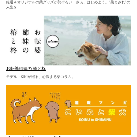
厳選＆オリジナルの柴グッズが勢ぞろい！さぁ、はじめよう。“柴まみれ”の
人生を！
お転婆姉妹の 椿と柊
モデル・KIKIが綴る、心温まる柴コラム。