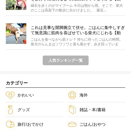
画】
縁石を歩くのがマイブーム 今日は朝から雨。そこで、柴犬
のここは高架下の散歩に出かけました。 最近...
これは見事な開脚腕立て伏せ。ごはんに集中しすぎ
て無意識に筋肉を喜ばせている柴犬にじわる【動
画】
ごはんを食べながら筋トレ？ 待ちに待ったごはんの時間。
柴犬のらんまはソワソワと落ち着かず、歩き回っていま
す。き...
人気ランキング一覧
カテゴリー
かわいい
海外
グッズ
雑誌・本/書籍
旅行/おでかけ
ごはん/おやつ