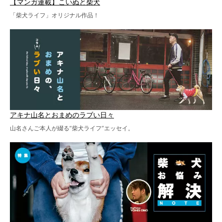
【マンガ連載】こいぬと柴犬
「柴犬ライフ」オリジナル作品！
アキナ山名とおまめのラブい日々
山名さんご本人が綴る“柴犬ライフ”エッセイ。