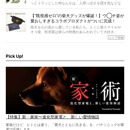
ら食が細かったため、何でも食べさせてきたということで
っとイラッとした時なんかは、人間っぽさを隠す気などな
すが、そんなときろうくんの長寿の秘訣とは。
いように見えます。もしかして本当の本当は、中身は人間
なんじゃ…？
【“既視感ゼロ”の柴犬グッズが爆誕！】ウ◯チ姿が
愛おしすぎるコラボプロダクトがついに完成！
柴犬を心の底から愛している私たち。とくに柴スマイルや
オコ柴、拒否柴は彼らの特徴があらわれていて大好き。
でもちょっと待て…もうひとつ、忘れてはならない愛おしい
ストア情報
シーンがあったぞ。それは、背中を丸めて“ウンチなう”の姿
だ。
そこで私たち柴犬ライフは、ドッグブランド「PEGION（ペ
ギオン）」とコラボしてオリジナルの柴グッズを製作！
Pick Up!
柴犬と暮らす人もそうでない人も、とにかく柴犬を愛して
やまない皆さまへ。とんでもない柴グッズが爆誕です！
【特集】新・家術〜進化型家電と、新しい愛情物語
家族だけど、ヒトとは違う。「愛犬とともに生きる」を、パナソニックが家
電で応援します。