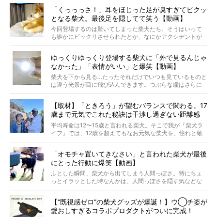
では…拒否柴を「版画」にしてみたら、どんな作品ができあ
「くっっっさ！」耳をほじった足が臭すぎてビクッ
がるのでしょうか。
となる柴犬。最後足を隠してて笑う【動画】
最近版画製作を始めた、お笑いコンビ「ニューヨーク」の
屋敷裕政さんに、拒否柴を掘っていただきました！ イン
今回登場するのは驚いてしまった柴犬たち。そうはいって
タビューと合わせてご覧ください。
も誰かにビックリさせられたとか、なにかアクシデントが
起きたとか、そういうことが原因ではありません。全ての
原因は彼ら自身にあったのです…！
ゆっくりゆっくり登場する柴犬に「外で見るんじゃ
なかった」「表情がいい」と爆笑【動画】
柴犬を下から見る…たったそれだけでいつも見ているものと
は違う光景が目に飛び込んできます。つぶらな瞳はさらに
つぶらに見え、モフモフのお顔はさらにモフモフに見えま
す。これはクセになる…！
【取材】「ときろう」が望むバランスで関わる。17
歳まで元気でこれた秘訣は干渉し過ぎない距離感
#38ときろう
平均寿命は12〜15歳と言われる柴犬。そこで我が『柴犬ラ
イフ』では、12歳を超えてもなお元気な柴犬を、憧れと敬
意を込めて“レジェンド柴”と呼んでいます。 この特集で
は、レジェンド柴たちのライフスタイルや食生活などにフ
「オモチャ置いてきなさい」と言われた柴犬が最後
ォーカスし、その元気の秘訣や、老犬と暮らすうえで大切
にとった行動に爆笑【動画】
だと思うことを、オーナーさんに語っていただきます。今
回登場してくれたのは、17歳のときろうくん。小さい頃か
ふとした瞬間、柴犬から出てしまう人間っぽさ。特にちょ
ら食が細かったため、何でも食べさせてきたということで
っとイラッとした時なんかは、人間っぽさを隠す気などな
すが、そんなときろうくんの長寿の秘訣とは。
いように見えます。もしかして本当の本当は、中身は人間
なんじゃ…？
【“既視感ゼロ”の柴犬グッズが爆誕！】ウ◯チ姿が
愛おしすぎるコラボプロダクトがついに完成！