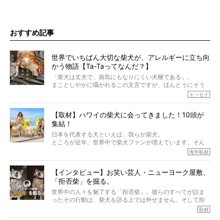
おすすめ記事
世界でいちばん大切な柴犬が、アレルギーに立ち向
かう物語【Ta-Taってなんだ？】
「柴犬は丈夫で、病気にもなりにくい犬種である」。
まことしやかに囁かれるこの文言ですが、ほんとうにそう
でしょうか？
エッセイ
もちろん、犬種としての完成度がとてつもなく高い柴犬だ
から、そういった側面はあります。
【取材】ハワイの柴犬に会ってきました！10頭が
でも、いざそれぞれの個体を見ていくと、丈夫で病気にも
集結！
なりにくい、とは言えないような気もするのです。
実際に「病気にならない」などということはないし、飼い
日本を代表する犬といえば、我らが柴犬。
主はそのためにやるべきことがある。
ところが近年、世界中で柴犬ファンが増えています。そん
今回は、柴犬に関わる方たちすべてに読んで欲しい、ある
な中「柴犬ライフ」が目をつけたのは、南の楽園ハワイ。
海外取材
柴犬とその家族のお話。
柴犬オーナーが多く、定期的にオフ会まで開催されている
ご本人からのレポートは、愛情たっぷりで示唆に富んだ物
とか。
語でした。
【インタビュー】お笑い芸人・ニューヨーク屋敷、
そんな噂を聞きつけ、今回はハワイの柴犬たちを取材して
「拒否柴」を掘る。
きました！
※文章はご本人の了承を得て編集しています
世界中の人々を魅了する「拒否柴」。彼らのすべてが詰ま
※画像はすべてイメージです
ったその行動は、柴犬を語る上では外せません。そして拒
※この記事は個人の感想であり、効果・効能を示すものではありません
否柴がここまで話題になるのは、“映える”ことも理由のひと
取材
つ。