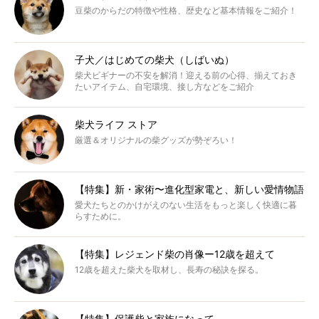
豆柴のからだの特徴や性格、歴史など基本情報をご紹介！
子犬／はじめての柴犬（しばいぬ）
柴犬ビギナーの不安を解消！迎える前の心得、揃えておき
たいアイテム、自宅環境、接し方などをご紹介
柴犬ライフ ストア
厳選＆オリジナルの柴グッズが勢ぞろい！
【特集】新・家術〜進化型家電と、新しい愛情物語
愛犬たちとのかけがえのない生活をもっと楽しく快適に暮
らすために。
【特集】レジェンド柴の肖像ー12歳を超えて
12歳を超えた柴犬を取材し、長寿の秘訣を探る。
【特集】保護柴と家族になって