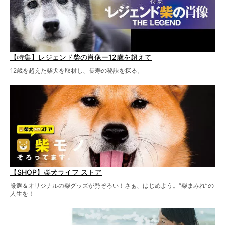
【特集】レジェンド柴の肖像ー12歳を超えて
12歳を超えた柴犬を取材し、長寿の秘訣を探る。
【SHOP】柴犬ライフ ストア
厳選＆オリジナルの柴グッズが勢ぞろい！さぁ、はじめよう。“柴まみれ”の
人生を！