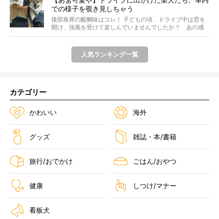
での様子を覗き見しちゃう
後部座席の醍醐味はコレ！ 子どもの頃、ドライブ中は窓を
開け、強風を受けて楽しんでいませんでしたか？ あの感
じが...
人気ランキング一覧
カテゴリー
かわいい
海外
グッズ
雑誌・本/書籍
旅行/おでかけ
ごはん/おやつ
健康
しつけ/マナー
看板犬