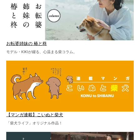
お転婆姉妹の 椿と柊
モデル・KIKIが綴る、心温まる柴コラム。
【マンガ連載】こいぬと柴犬
「柴犬ライフ」オリジナル作品！