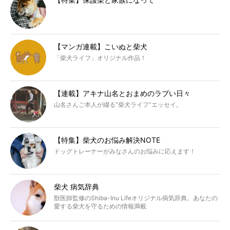
【マンガ連載】こいぬと柴犬
「柴犬ライフ」オリジナル作品！
【連載】アキナ山名とおまめのラブい日々
山名さんご本人が綴る“柴犬ライフ”エッセイ。
【特集】柴犬のお悩み解決NOTE
ドッグトレーナーがみなさんのお悩みに応えます！
柴犬 病気辞典
獣医師監修のShiba-Inu Lifeオリジナル病気辞典。あなたの
愛する柴犬を守るための情報満載