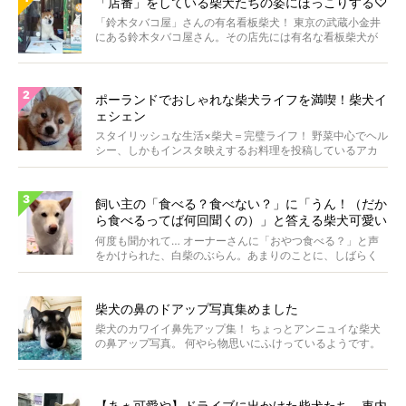
「店番」をしている柴犬たちの姿にほっこりする♡
「鈴木タバコ屋」さんの有名看板柴犬！ 東京の武蔵小金井
にある鈴木タバコ屋さん。その店先には有名な看板柴犬が
いま...
ポーランドでおしゃれな柴犬ライフを満喫！柴犬イ
ェシェン
スタイリッシュな生活×柴犬＝完璧ライフ！ 野菜中心でヘル
シー、しかもインスタ映えするお料理を投稿しているアカ
ウ...
飼い主の「食べる？食べない？」に「うん！（だか
ら食べるってば何回聞くの）」と答える柴犬可愛い
【動画】
何度も聞かれて… オーナーさんに「おやつ食べる？」と声
をかけられた、白柴のぶらん。あまりのことに、しばらく
フリ...
柴犬の鼻のドアップ写真集めました
柴犬のカワイイ鼻先アップ集！ ちょっとアンニュイな柴犬
の鼻アップ写真。 何やら物思いにふけっているようです。
ま...
【あぁ可愛や】ドライブに出かけた柴犬たち、車内