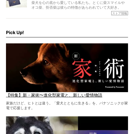
柴犬を心の底から愛している私たち。とくに柴スマイルや
オコ柴、拒否柴は彼らの特徴があらわれていて大好き。
でもちょっと待て…もうひとつ、忘れてはならない愛おしい
ストア情報
シーンがあったぞ。それは、背中を丸めて“ウンチなう”の姿
だ。
そこで私たち柴犬ライフは、ドッグブランド「PEGION（ペ
ギオン）」とコラボしてオリジナルの柴グッズを製作！
Pick Up!
柴犬と暮らす人もそうでない人も、とにかく柴犬を愛して
やまない皆さまへ。とんでもない柴グッズが爆誕です！
【特集】新・家術〜進化型家電と、新しい愛情物語
家族だけど、ヒトとは違う。「愛犬とともに生きる」を、パナソニックが家
電で応援します。