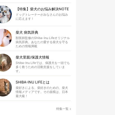
【特集】柴犬のお悩み解決NOTE
ドッグトレーナーがみなさんのお悩み
に応えます！
柴犬 病気辞典
獣医師監修のShiba-Inu Lifeオリジナル
病気辞典。あなたの愛する柴犬を守る
ための情報満載
柴犬里親/保護犬情報
Shiba-Inu Lifeでは、保護犬を一頭でも
多く救うための活動支援をしていま
す。
SHIBA-INU LIFEとは
柴好きによる、柴好きのための、柴犬
情報メディアです。その規模は、日本
最大級！
特集一覧