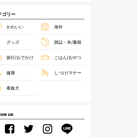
テゴリー
かわいい
海外
グッズ
雑誌・本/書籍
旅行/おでかけ
ごはん/おやつ
健康
しつけ/マナー
看板犬
low us