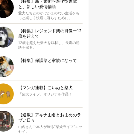
【特集】新・家術〜進化型家電
と、新しい愛情物語
愛犬たちとのかけがえのない生活をも
っと楽しく快適に暮らすために。
【特集】レジェンド柴の肖像ー12
歳を超えて
12歳を超えた柴犬を取材し、長寿の秘
訣を探る。
【特集】保護柴と家族になって
【マンガ連載】こいぬと柴犬
「柴犬ライフ」オリジナル作品！
【連載】アキナ山名とおまめのラ
ブい日々
山名さんご本人が綴る“柴犬ライフ”エッ
セイ。