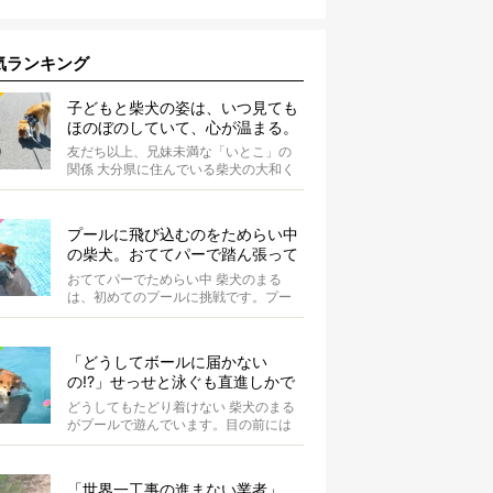
気ランキング
子どもと柴犬の姿は、いつ見ても
ほのぼのしていて、心が温まる。
友だち以上、兄妹未満な「いとこ」の
関係 大分県に住んでいる柴犬の大和く
ん。Instagramにたびたび登場する...
プールに飛び込むのをためらい中
の柴犬。おててパーで踏ん張って
て可愛すぎる【動画】
おててパーでためらい中 柴犬のまる
は、初めてのプールに挑戦です。プー
ルへと続くスロープの途中で立ち止ま
り、前足...
「どうしてボールに届かない
の!?」せっせと泳ぐも直進しかで
きない柴犬が可愛い【動画】
どうしてもたどり着けない 柴犬のまる
がプールで遊んでいます。目の前には
大好きなボールが。 まるは...
「世界一工事の進まない業者」