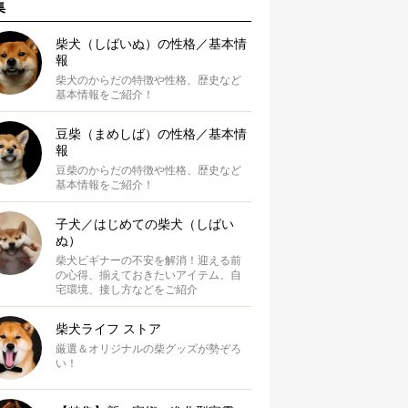
集
柴犬（しばいぬ）の性格／基本情
報
柴犬のからだの特徴や性格、歴史など
基本情報をご紹介！
豆柴（まめしば）の性格／基本情
報
豆柴のからだの特徴や性格、歴史など
基本情報をご紹介！
子犬／はじめての柴犬（しばい
ぬ）
柴犬ビギナーの不安を解消！迎える前
の心得、揃えておきたいアイテム、自
宅環境、接し方などをご紹介
柴犬ライフ ストア
厳選＆オリジナルの柴グッズが勢ぞろ
い！