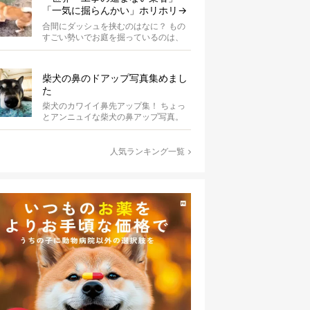
「一気に掘らんかい」ホリホリ→
ダッシュを繰り返す柴犬に爆笑
合間にダッシュを挟むのはなに？ もの
【動画】
すごい勢いでお庭を掘っているのは、
柴犬の波平。柴犬あるあるの、突然の
ハイテ...
柴犬の鼻のドアップ写真集めまし
た
柴犬のカワイイ鼻先アップ集！ ちょっ
とアンニュイな柴犬の鼻アップ写真。
何やら物思いにふけっているようで
す。ま...
人気ランキング一覧