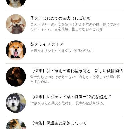
子犬／はじめての柴犬（しばいぬ）
柴犬ビギナーの不安を解消！迎える前の心得、揃えておき
たいアイテム、自宅環境、接し方などをご紹介
柴犬ライフ ストア
厳選＆オリジナルの柴グッズが勢ぞろい！
【特集】新・家術〜進化型家電と、新しい愛情物語
愛犬たちとのかけがえのない生活をもっと楽しく快適に暮
らすために。
【特集】レジェンド柴の肖像ー12歳を超えて
12歳を超えた柴犬を取材し、長寿の秘訣を探る。
【特集】保護柴と家族になって