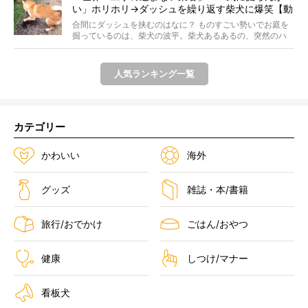
い」ホリホリ→ダッシュを繰り返す柴犬に爆笑【動
画】
合間にダッシュを挟むのはなに？ ものすごい勢いでお庭を
掘っているのは、柴犬の波平。柴犬あるあるの、突然のハ
イテ...
人気ランキング一覧
カテゴリー
かわいい
海外
グッズ
雑誌・本/書籍
旅行/おでかけ
ごはん/おやつ
健康
しつけ/マナー
看板犬