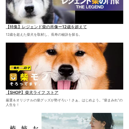
【特集】レジェンド柴の肖像ー12歳を超えて
12歳を超えた柴犬を取材し、長寿の秘訣を探る。
【SHOP】柴犬ライフ ストア
厳選＆オリジナルの柴グッズが勢ぞろい！さぁ、はじめよう。“柴まみれ”の
人生を！