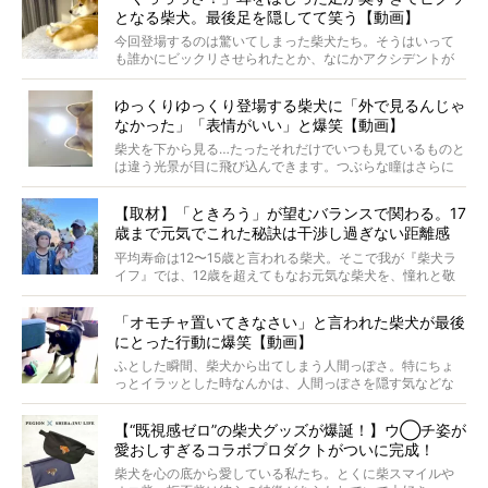
がるのでしょうか。
となる柴犬。最後足を隠してて笑う【動画】
最近版画製作を始めた、お笑いコンビ「ニューヨーク」の
屋敷裕政さんに、拒否柴を掘っていただきました！ イン
今回登場するのは驚いてしまった柴犬たち。そうはいって
タビューと合わせてご覧ください。
も誰かにビックリさせられたとか、なにかアクシデントが
起きたとか、そういうことが原因ではありません。全ての
原因は彼ら自身にあったのです…！
ゆっくりゆっくり登場する柴犬に「外で見るんじゃ
なかった」「表情がいい」と爆笑【動画】
柴犬を下から見る…たったそれだけでいつも見ているものと
は違う光景が目に飛び込んできます。つぶらな瞳はさらに
つぶらに見え、モフモフのお顔はさらにモフモフに見えま
す。これはクセになる…！
【取材】「ときろう」が望むバランスで関わる。17
歳まで元気でこれた秘訣は干渉し過ぎない距離感
#38ときろう
平均寿命は12〜15歳と言われる柴犬。そこで我が『柴犬ラ
イフ』では、12歳を超えてもなお元気な柴犬を、憧れと敬
意を込めて“レジェンド柴”と呼んでいます。 この特集で
は、レジェンド柴たちのライフスタイルや食生活などにフ
「オモチャ置いてきなさい」と言われた柴犬が最後
ォーカスし、その元気の秘訣や、老犬と暮らすうえで大切
にとった行動に爆笑【動画】
だと思うことを、オーナーさんに語っていただきます。今
回登場してくれたのは、17歳のときろうくん。小さい頃か
ふとした瞬間、柴犬から出てしまう人間っぽさ。特にちょ
ら食が細かったため、何でも食べさせてきたということで
っとイラッとした時なんかは、人間っぽさを隠す気などな
すが、そんなときろうくんの長寿の秘訣とは。
いように見えます。もしかして本当の本当は、中身は人間
なんじゃ…？
【“既視感ゼロ”の柴犬グッズが爆誕！】ウ◯チ姿が
愛おしすぎるコラボプロダクトがついに完成！
柴犬を心の底から愛している私たち。とくに柴スマイルや