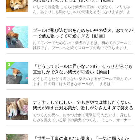
いじけて置物化 こちらは柴犬の置物…ではなく、マリちゃ
ん。あまりにも動かないので間違えそうになりますが、よ
く見...
プールに飛び込むのをためらい中の柴犬。おててパ
ーで踏ん張ってて可愛すぎる【動画】
おててパーでためらい中 柴犬のまるは、初めてのプールに
挑戦です。プールへと続くスロープの途中で立ち止まり、
前足...
「どうしてボールに届かないの!?」せっせと泳ぐも
直進しかできない柴犬が可愛い【動画】
どうしてもたどり着けない 柴犬のまるがプールで遊んでい
ます。目の前には大好きなボールが。 まるは...
ナデナデしてほしい、でもおやつは離したくない。
柴犬が考えた対応策が、欲しがりさんすぎて笑える
【動画】
てつくんの元へ、おやつ持参で電撃訪問 ただいま、身だし
なみを整えている最中の柴犬てつくん。 そこへ、オーナー
さ...
「世界一工事の進まない業者」「一気に掘らんか