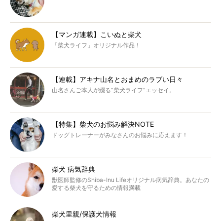
【マンガ連載】こいぬと柴犬
「柴犬ライフ」オリジナル作品！
【連載】アキナ山名とおまめのラブい日々
山名さんご本人が綴る“柴犬ライフ”エッセイ。
【特集】柴犬のお悩み解決NOTE
ドッグトレーナーがみなさんのお悩みに応えます！
柴犬 病気辞典
獣医師監修のShiba-Inu Lifeオリジナル病気辞典。あなたの
愛する柴犬を守るための情報満載
柴犬里親/保護犬情報