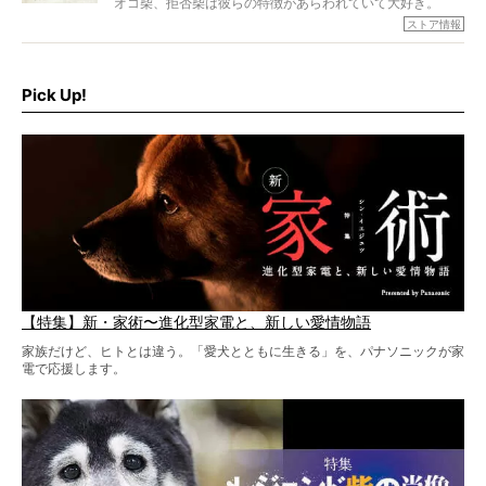
オコ柴、拒否柴は彼らの特徴があらわれていて大好き。
でもちょっと待て…もうひとつ、忘れてはならない愛おしい
ストア情報
シーンがあったぞ。それは、背中を丸めて“ウンチなう”の姿
だ。
そこで私たち柴犬ライフは、ドッグブランド「PEGION（ペ
ギオン）」とコラボしてオリジナルの柴グッズを製作！
Pick Up!
柴犬と暮らす人もそうでない人も、とにかく柴犬を愛して
やまない皆さまへ。とんでもない柴グッズが爆誕です！
【特集】新・家術〜進化型家電と、新しい愛情物語
家族だけど、ヒトとは違う。「愛犬とともに生きる」を、パナソニックが家
電で応援します。