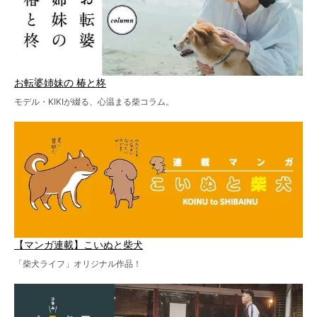
お転婆姉妹の 椿と柊
モデル・KIKIが綴る、心温まる柴コラム。
【マンガ連載】こいぬと柴犬
「柴犬ライフ」オリジナル作品！