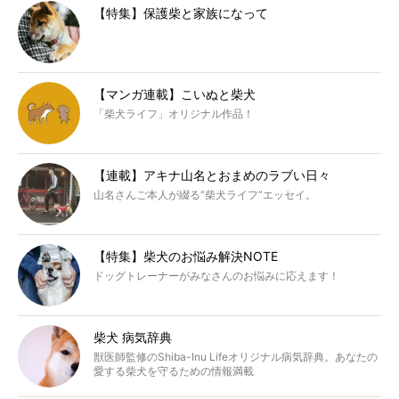
【特集】保護柴と家族になって
【マンガ連載】こいぬと柴犬
「柴犬ライフ」オリジナル作品！
【連載】アキナ山名とおまめのラブい日々
山名さんご本人が綴る“柴犬ライフ”エッセイ。
【特集】柴犬のお悩み解決NOTE
ドッグトレーナーがみなさんのお悩みに応えます！
柴犬 病気辞典
獣医師監修のShiba-Inu Lifeオリジナル病気辞典。あなたの
愛する柴犬を守るための情報満載