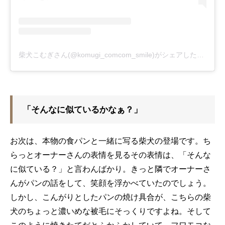
柴犬こむぎさん(@komugi_comcom_smile)がシェアした投稿
-
2
「そんなに似ているかなぁ？」
お次は、本物の食パンと一緒に写る柴犬の登場です。ち
らっとオーナーさんの表情を見るその表情は、「そんな
に似ている？」と言わんばかり。きっと隣でオーナーさ
んがパンの話をして、笑顔を浮かべていたのでしょう。
しかし、こんがりとしたパンの焼け具合が、こちらの柴
犬のちょっと濃いめな被毛にそっくりですよね。そして
このように焼きたてだとふかふかしていて、フワモコな