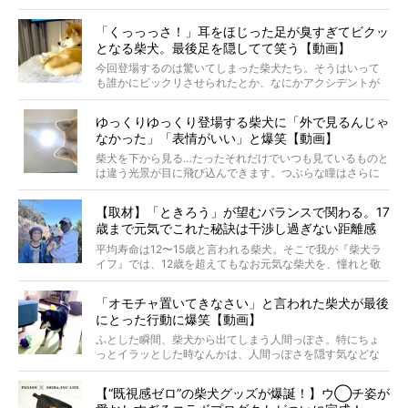
つ。
では…拒否柴を「版画」にしてみたら、どんな作品ができあ
「くっっっさ！」耳をほじった足が臭すぎてビクッ
がるのでしょうか。
となる柴犬。最後足を隠してて笑う【動画】
最近版画製作を始めた、お笑いコンビ「ニューヨーク」の
屋敷裕政さんに、拒否柴を掘っていただきました！ イン
今回登場するのは驚いてしまった柴犬たち。そうはいって
タビューと合わせてご覧ください。
も誰かにビックリさせられたとか、なにかアクシデントが
起きたとか、そういうことが原因ではありません。全ての
原因は彼ら自身にあったのです…！
ゆっくりゆっくり登場する柴犬に「外で見るんじゃ
なかった」「表情がいい」と爆笑【動画】
柴犬を下から見る…たったそれだけでいつも見ているものと
は違う光景が目に飛び込んできます。つぶらな瞳はさらに
つぶらに見え、モフモフのお顔はさらにモフモフに見えま
す。これはクセになる…！
【取材】「ときろう」が望むバランスで関わる。17
歳まで元気でこれた秘訣は干渉し過ぎない距離感
#38ときろう
平均寿命は12〜15歳と言われる柴犬。そこで我が『柴犬ラ
イフ』では、12歳を超えてもなお元気な柴犬を、憧れと敬
意を込めて“レジェンド柴”と呼んでいます。 この特集で
は、レジェンド柴たちのライフスタイルや食生活などにフ
「オモチャ置いてきなさい」と言われた柴犬が最後
ォーカスし、その元気の秘訣や、老犬と暮らすうえで大切
にとった行動に爆笑【動画】
だと思うことを、オーナーさんに語っていただきます。今
回登場してくれたのは、17歳のときろうくん。小さい頃か
ふとした瞬間、柴犬から出てしまう人間っぽさ。特にちょ
ら食が細かったため、何でも食べさせてきたということで
っとイラッとした時なんかは、人間っぽさを隠す気などな
すが、そんなときろうくんの長寿の秘訣とは。
いように見えます。もしかして本当の本当は、中身は人間
なんじゃ…？
【“既視感ゼロ”の柴犬グッズが爆誕！】ウ◯チ姿が