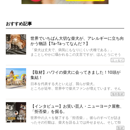
おすすめ記事
世界でいちばん大切な柴犬が、アレルギーに立ち向
かう物語【Ta-Taってなんだ？】
「柴犬は丈夫で、病気にもなりにくい犬種である」。
まことしやかに囁かれるこの文言ですが、ほんとうにそう
でしょうか？
エッセイ
もちろん、犬種としての完成度がとてつもなく高い柴犬だ
から、そういった側面はあります。
【取材】ハワイの柴犬に会ってきました！10頭が
でも、いざそれぞれの個体を見ていくと、丈夫で病気にも
集結！
なりにくい、とは言えないような気もするのです。
実際に「病気にならない」などということはないし、飼い
日本を代表する犬といえば、我らが柴犬。
主はそのためにやるべきことがある。
ところが近年、世界中で柴犬ファンが増えています。そん
今回は、柴犬に関わる方たちすべてに読んで欲しい、ある
な中「柴犬ライフ」が目をつけたのは、南の楽園ハワイ。
海外取材
柴犬とその家族のお話。
柴犬オーナーが多く、定期的にオフ会まで開催されている
ご本人からのレポートは、愛情たっぷりで示唆に富んだ物
とか。
語でした。
【インタビュー】お笑い芸人・ニューヨーク屋敷、
そんな噂を聞きつけ、今回はハワイの柴犬たちを取材して
「拒否柴」を掘る。
きました！
※文章はご本人の了承を得て編集しています
世界中の人々を魅了する「拒否柴」。彼らのすべてが詰ま
※画像はすべてイメージです
ったその行動は、柴犬を語る上では外せません。そして拒
※この記事は個人の感想であり、効果・効能を示すものではありません
否柴がここまで話題になるのは、“映える”ことも理由のひと
取材