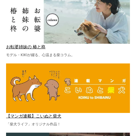
お転婆姉妹の 椿と柊
モデル・KIKIが綴る、心温まる柴コラム。
【マンガ連載】こいぬと柴犬
「柴犬ライフ」オリジナル作品！