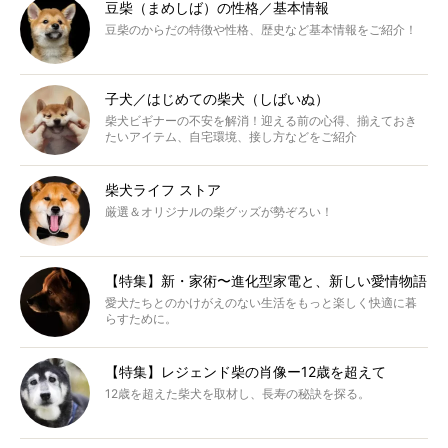
豆柴（まめしば）の性格／基本情報
豆柴のからだの特徴や性格、歴史など基本情報をご紹介！
子犬／はじめての柴犬（しばいぬ）
柴犬ビギナーの不安を解消！迎える前の心得、揃えておき
たいアイテム、自宅環境、接し方などをご紹介
柴犬ライフ ストア
厳選＆オリジナルの柴グッズが勢ぞろい！
【特集】新・家術〜進化型家電と、新しい愛情物語
愛犬たちとのかけがえのない生活をもっと楽しく快適に暮
らすために。
【特集】レジェンド柴の肖像ー12歳を超えて
12歳を超えた柴犬を取材し、長寿の秘訣を探る。