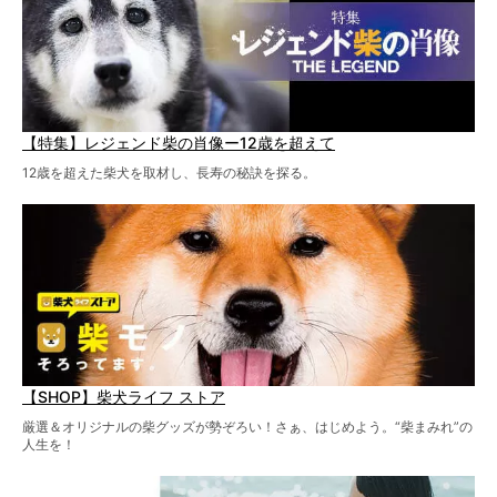
【特集】レジェンド柴の肖像ー12歳を超えて
12歳を超えた柴犬を取材し、長寿の秘訣を探る。
【SHOP】柴犬ライフ ストア
厳選＆オリジナルの柴グッズが勢ぞろい！さぁ、はじめよう。“柴まみれ”の
人生を！