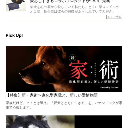
愛おしすぎるコラボプロダクトがついに完成！
柴犬を心の底から愛している私たち。とくに柴スマイルや
オコ柴、拒否柴は彼らの特徴があらわれていて大好き。
でもちょっと待て…もうひとつ、忘れてはならない愛おしい
ストア情報
シーンがあったぞ。それは、背中を丸めて“ウンチなう”の姿
だ。
そこで私たち柴犬ライフは、ドッグブランド「PEGION（ペ
ギオン）」とコラボしてオリジナルの柴グッズを製作！
Pick Up!
柴犬と暮らす人もそうでない人も、とにかく柴犬を愛して
やまない皆さまへ。とんでもない柴グッズが爆誕です！
【特集】新・家術〜進化型家電と、新しい愛情物語
家族だけど、ヒトとは違う。「愛犬とともに生きる」を、パナソニックが家
電で応援します。