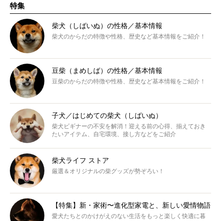
特集
柴犬（しばいぬ）の性格／基本情報
柴犬のからだの特徴や性格、歴史など基本情報をご紹介！
豆柴（まめしば）の性格／基本情報
豆柴のからだの特徴や性格、歴史など基本情報をご紹介！
子犬／はじめての柴犬（しばいぬ）
柴犬ビギナーの不安を解消！迎える前の心得、揃えておき
たいアイテム、自宅環境、接し方などをご紹介
柴犬ライフ ストア
厳選＆オリジナルの柴グッズが勢ぞろい！
【特集】新・家術〜進化型家電と、新しい愛情物語
愛犬たちとのかけがえのない生活をもっと楽しく快適に暮