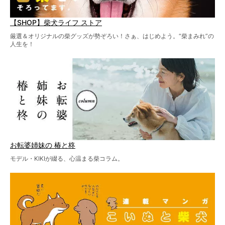
【SHOP】柴犬ライフ ストア
厳選＆オリジナルの柴グッズが勢ぞろい！さぁ、はじめよう。“柴まみれ”の
人生を！
お転婆姉妹の 椿と柊
モデル・KIKIが綴る、心温まる柴コラム。