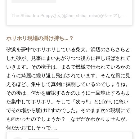
The Shiba Inu Puppyさん(@the_shiba_miso)がシェアした投稿
-
ホリホリ現場の掛け持ち…？
砂浜を夢中でホリホリしている柴犬。浜辺のさらさらと
した砂が、見事にまいあがりつつ後方に押し飛ばされて
いきます。その様子は、まるで機械で行われているかの
ように綺麗に繰り返し飛ばされています。そんな風に見
えるほど、集中して真剣に掘削しているのでしょうね。
その後は、何かを確認するかのように一旦静止するもま
た集中してホリホリ。そして「次っ!!」とばかりに急い
でその場から駈け出すのでした。そのまま次の現場にで
も向かったのでしょうか？ なぜだかわかりませんが、
何だかお忙しそうで…。