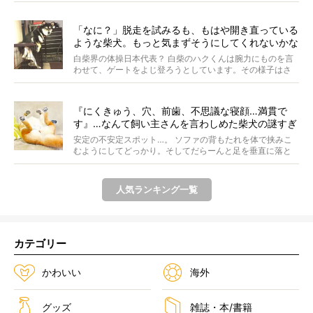
「なに？」脱走を試みるも、もはや開き直っている
ような柴犬。もっと気まずそうにしてくれないかな
ぁ…！【動画あり】
白柴界の体操日本代表？ 白柴のハクくんは腕力にものを言
わせて、ゲートをよじ登ろうとしています。その様子はさ
なが...
『にくきゅう、穴、前歯、不思議な寝顔…満貫で
す』…なんて飼い主さんを言わしめた柴犬の謎すぎ
る寝相がコチラです。
安定の不安定スポット…。 ソファの背もたれを体で挟みこ
むようにしてどっかり。そしてだらーんと足を垂直に落と
して...
人気ランキング一覧
カテゴリー
かわいい
海外
グッズ
雑誌・本/書籍