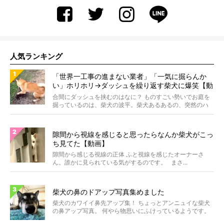
人気ランキング
「世界一工事の進まない業者」「一気に掘らんか
い」ホリホリ→ダッシュを繰り返す柴犬に爆笑【動
画】
合間にダッシュを挟むのはなに？ ものすごい勢いでお庭を
掘っているのは、柴犬の波平。柴犬あるあるの、突然のハ
イテ...
隙間から視線を感じると思ったらなんか柴犬がこっ
ち見てた【動画】
隙間から感じる視線の正体 ふと視線を感じたオーナーさ
ん。誰かに見られている気がするのです。 まさ...
柴犬の鼻のドアップ写真集めました
柴犬のカワイイ鼻先アップ集！ ちょっとアンニュイな柴犬
の鼻アップ写真。 何やら物思いにふけっているようです。
ま...