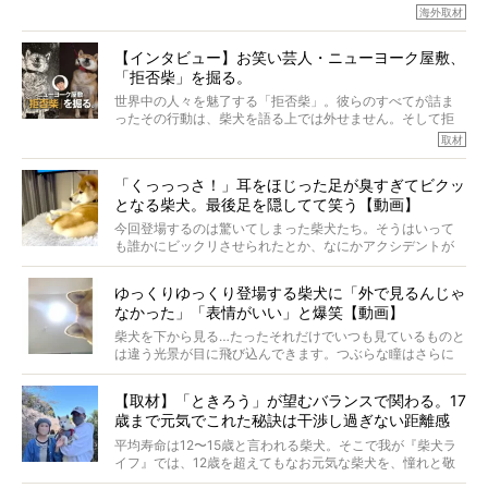
今回は、柴犬に関わる方たちすべてに読んで欲しい、ある
な中「柴犬ライフ」が目をつけたのは、南の楽園ハワイ。
海外取材
柴犬とその家族のお話。
柴犬オーナーが多く、定期的にオフ会まで開催されている
ご本人からのレポートは、愛情たっぷりで示唆に富んだ物
とか。
語でした。
【インタビュー】お笑い芸人・ニューヨーク屋敷、
そんな噂を聞きつけ、今回はハワイの柴犬たちを取材して
「拒否柴」を掘る。
きました！
※文章はご本人の了承を得て編集しています
世界中の人々を魅了する「拒否柴」。彼らのすべてが詰ま
※画像はすべてイメージです
ったその行動は、柴犬を語る上では外せません。そして拒
※この記事は個人の感想であり、効果・効能を示すものではありません
否柴がここまで話題になるのは、“映える”ことも理由のひと
取材
つ。
では…拒否柴を「版画」にしてみたら、どんな作品ができあ
「くっっっさ！」耳をほじった足が臭すぎてビクッ
がるのでしょうか。
となる柴犬。最後足を隠してて笑う【動画】
最近版画製作を始めた、お笑いコンビ「ニューヨーク」の
屋敷裕政さんに、拒否柴を掘っていただきました！ イン
今回登場するのは驚いてしまった柴犬たち。そうはいって
タビューと合わせてご覧ください。
も誰かにビックリさせられたとか、なにかアクシデントが
起きたとか、そういうことが原因ではありません。全ての
原因は彼ら自身にあったのです…！
ゆっくりゆっくり登場する柴犬に「外で見るんじゃ
なかった」「表情がいい」と爆笑【動画】
柴犬を下から見る…たったそれだけでいつも見ているものと
は違う光景が目に飛び込んできます。つぶらな瞳はさらに
つぶらに見え、モフモフのお顔はさらにモフモフに見えま
す。これはクセになる…！
【取材】「ときろう」が望むバランスで関わる。17
歳まで元気でこれた秘訣は干渉し過ぎない距離感
#38ときろう
平均寿命は12〜15歳と言われる柴犬。そこで我が『柴犬ラ
イフ』では、12歳を超えてもなお元気な柴犬を、憧れと敬
意を込めて“レジェンド柴”と呼んでいます。 この特集で