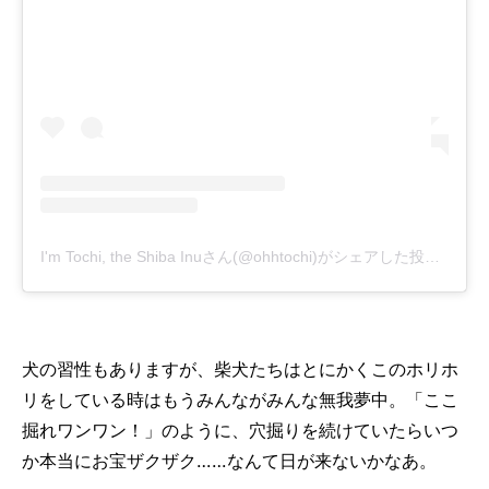
I'm Tochi, the Shiba Inuさん(@ohhtochi)がシェアした投稿
-
201
犬の習性もありますが、柴犬たちはとにかくこのホリホ
リをしている時はもうみんながみんな無我夢中。「ここ
掘れワンワン！」のように、穴掘りを続けていたらいつ
か本当にお宝ザクザク……なんて日が来ないかなあ。