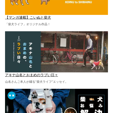
【マンガ連載】こいぬと柴犬
「柴犬ライフ」オリジナル作品！
アキナ山名とおまめのラブい日々
山名さんご本人が綴る“柴犬ライフ”エッセイ。