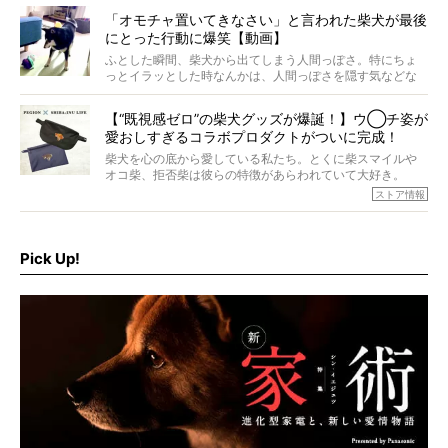
は、レジェンド柴たちのライフスタイルや食生活などにフ
「オモチャ置いてきなさい」と言われた柴犬が最後
ォーカスし、その元気の秘訣や、老犬と暮らすうえで大切
にとった行動に爆笑【動画】
だと思うことを、オーナーさんに語っていただきます。今
回登場してくれたのは、17歳のときろうくん。小さい頃か
ふとした瞬間、柴犬から出てしまう人間っぽさ。特にちょ
ら食が細かったため、何でも食べさせてきたということで
っとイラッとした時なんかは、人間っぽさを隠す気などな
すが、そんなときろうくんの長寿の秘訣とは。
いように見えます。もしかして本当の本当は、中身は人間
なんじゃ…？
【“既視感ゼロ”の柴犬グッズが爆誕！】ウ◯チ姿が
愛おしすぎるコラボプロダクトがついに完成！
柴犬を心の底から愛している私たち。とくに柴スマイルや
オコ柴、拒否柴は彼らの特徴があらわれていて大好き。
でもちょっと待て…もうひとつ、忘れてはならない愛おしい
ストア情報
シーンがあったぞ。それは、背中を丸めて“ウンチなう”の姿
だ。
そこで私たち柴犬ライフは、ドッグブランド「PEGION（ペ
ギオン）」とコラボしてオリジナルの柴グッズを製作！
Pick Up!
柴犬と暮らす人もそうでない人も、とにかく柴犬を愛して
やまない皆さまへ。とんでもない柴グッズが爆誕です！