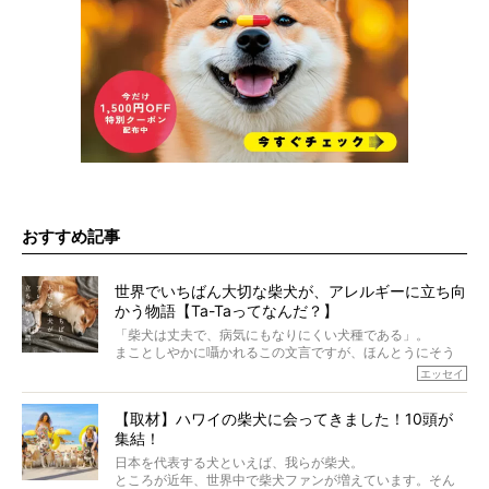
おすすめ記事
世界でいちばん大切な柴犬が、アレルギーに立ち向
かう物語【Ta-Taってなんだ？】
「柴犬は丈夫で、病気にもなりにくい犬種である」。
まことしやかに囁かれるこの文言ですが、ほんとうにそう
でしょうか？
エッセイ
もちろん、犬種としての完成度がとてつもなく高い柴犬だ
から、そういった側面はあります。
【取材】ハワイの柴犬に会ってきました！10頭が
でも、いざそれぞれの個体を見ていくと、丈夫で病気にも
集結！
なりにくい、とは言えないような気もするのです。
実際に「病気にならない」などということはないし、飼い
日本を代表する犬といえば、我らが柴犬。
主はそのためにやるべきことがある。
ところが近年、世界中で柴犬ファンが増えています。そん