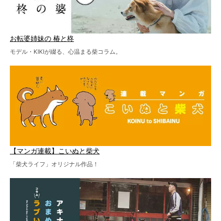
お転婆姉妹の 椿と柊
モデル・KIKIが綴る、心温まる柴コラム。
【マンガ連載】こいぬと柴犬
「柴犬ライフ」オリジナル作品！