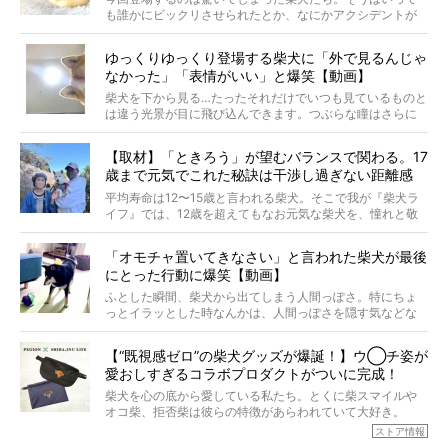
タビューと合わせてご覧ください。
も誰かにビックリさせられたとか、なにかアクシデントが
起きたとか、そういうことが原因ではありません。全ての
原因は彼ら自身にあったのです…！
ゆっくりゆっくり登場する柴犬に「外で見るんじゃ
なかった」「表情がいい」と爆笑【動画】
柴犬を下から見る…たったそれだけでいつも見ているものと
は違う光景が目に飛び込んできます。つぶらな瞳はさらに
つぶらに見え、モフモフのお顔はさらにモフモフに見えま
す。これはクセになる…！
【取材】「ときろう」が望むバランスで関わる。17
歳まで元気でこれた秘訣は干渉し過ぎない距離感
#38ときろう
平均寿命は12〜15歳と言われる柴犬。そこで我が『柴犬ラ
イフ』では、12歳を超えてもなお元気な柴犬を、憧れと敬
意を込めて“レジェンド柴”と呼んでいます。 この特集で
は、レジェンド柴たちのライフスタイルや食生活などにフ
「オモチャ置いてきなさい」と言われた柴犬が最後
ォーカスし、その元気の秘訣や、老犬と暮らすうえで大切
にとった行動に爆笑【動画】
だと思うことを、オーナーさんに語っていただきます。今
回登場してくれたのは、17歳のときろうくん。小さい頃か
ふとした瞬間、柴犬から出てしまう人間っぽさ。特にちょ
ら食が細かったため、何でも食べさせてきたということで
っとイラッとした時なんかは、人間っぽさを隠す気などな
すが、そんなときろうくんの長寿の秘訣とは。
いように見えます。もしかして本当の本当は、中身は人間
なんじゃ…？
【“既視感ゼロ”の柴犬グッズが爆誕！】ウ◯チ姿が
愛おしすぎるコラボプロダクトがついに完成！
柴犬を心の底から愛している私たち。とくに柴スマイルや
オコ柴、拒否柴は彼らの特徴があらわれていて大好き。
でもちょっと待て…もうひとつ、忘れてはならない愛おしい
ストア情報
シーンがあったぞ。それは、背中を丸めて“ウンチなう”の姿