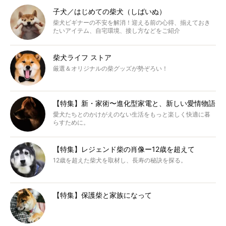
子犬／はじめての柴犬（しばいぬ）
柴犬ビギナーの不安を解消！迎える前の心得、揃えておき
たいアイテム、自宅環境、接し方などをご紹介
柴犬ライフ ストア
厳選＆オリジナルの柴グッズが勢ぞろい！
【特集】新・家術〜進化型家電と、新しい愛情物語
愛犬たちとのかけがえのない生活をもっと楽しく快適に暮
らすために。
【特集】レジェンド柴の肖像ー12歳を超えて
12歳を超えた柴犬を取材し、長寿の秘訣を探る。
【特集】保護柴と家族になって