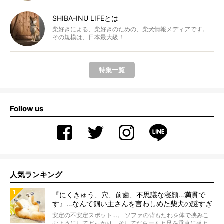
SHIBA-INU LIFEとは
柴好きによる、柴好きのための、柴犬情報メディアです。
その規模は、日本最大級！
特集一覧
Follow us
人気ランキング
『にくきゅう、穴、前歯、不思議な寝顔…満貫で
す』…なんて飼い主さんを言わしめた柴犬の謎すぎ
る寝相がコチラです。
安定の不安定スポット…。 ソファの背もたれを体で挟みこ
むようにしてどっかり。そしてだらーんと足を垂直に落と