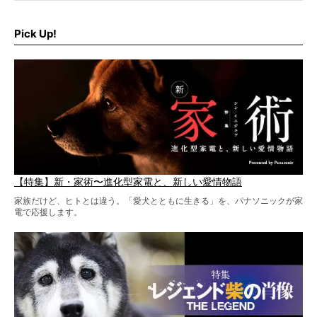
だ。
そこで私たち柴犬ライフは、ドッグブランド「PEGION（ペ
ギオン）」とコラボしてオリジナルの柴グッズを製作！
Pick Up!
柴犬と暮らす人もそうでない人も、とにかく柴犬を愛して
やまない皆さまへ。とんでもない柴グッズが爆誕です！
【特集】新・家術〜進化型家電と、新しい愛情物語
家族だけど、ヒトとは違う。「愛犬とともに生きる」を、パナソニックが家
電で応援します。