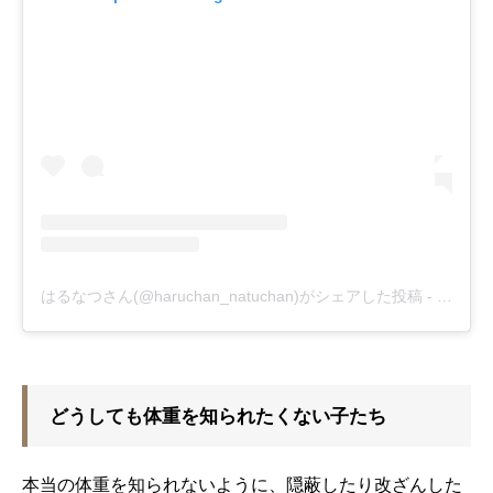
はるなつさん(@haruchan_natuchan)がシェアした投稿
-
2019年
どうしても体重を知られたくない子たち
本当の体重を知られないように、隠蔽したり改ざんした