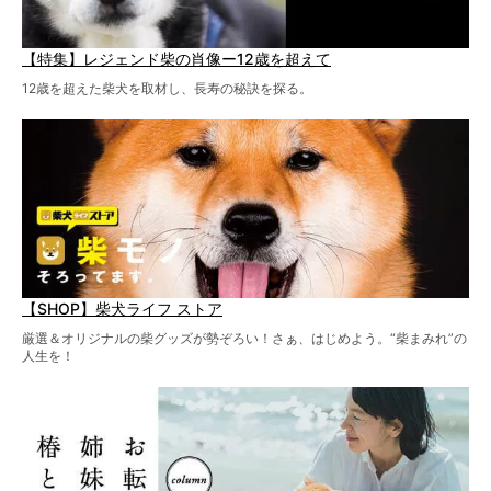
【特集】レジェンド柴の肖像ー12歳を超えて
12歳を超えた柴犬を取材し、長寿の秘訣を探る。
【SHOP】柴犬ライフ ストア
厳選＆オリジナルの柴グッズが勢ぞろい！さぁ、はじめよう。“柴まみれ”の
人生を！