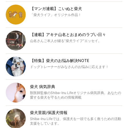
【マンガ連載】こいぬと柴犬
「柴犬ライフ」オリジナル作品！
【連載】アキナ山名とおまめのラブい日々
山名さんご本人が綴る“柴犬ライフ”エッセイ。
【特集】柴犬のお悩み解決NOTE
ドッグトレーナーがみなさんのお悩みに応えます！
柴犬 病気辞典
獣医師監修のShiba-Inu Lifeオリジナル病気辞典。あなたの
愛する柴犬を守るための情報満載
柴犬里親/保護犬情報
Shiba-Inu Lifeでは、保護犬を一頭でも多く救うための活動
支援をしています。