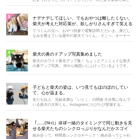
して...
ナデナデしてほしい、でもおやつは離したくない。
柴犬が考えた対応策が、欲しがりさんすぎて笑える
【動画】
てつくんの元へ、おやつ持参で電撃訪問 ただいま、身だし
なみを整えている最中の柴犬てつくん。 そこへ、オーナー
さ...
柴犬の鼻のドアップ写真集めました
柴犬のカワイイ鼻先アップ集！ ちょっとアンニュイな柴犬
の鼻アップ写真。 何やら物思いにふけっているようです。
ま...
子どもと柴犬の姿は、いつ見てもほのぼのしてい
て、心が温まる。
友だち以上、兄妹未満な「いとこ」の関係 大分県に住んで
いる柴犬の大和くん。Instagramにたびたび登場する...
「……(ｸﾙｯ)」ほぼ一緒のタイミングで同じ動きを見
せる柴犬たちのシンクロっぷりがなんだかスゴイ
絡み合って、時間差シンクロキーック！ 絡み合ってじゃれ