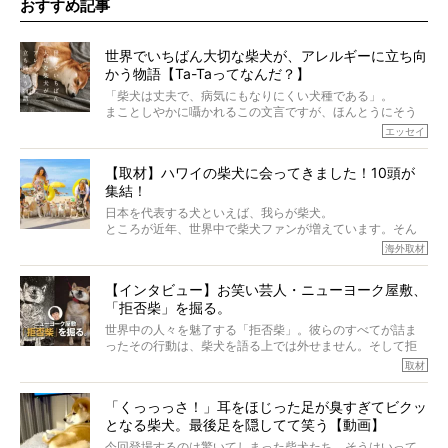
おすすめ記事
世界でいちばん大切な柴犬が、アレルギーに立ち向
かう物語【Ta-Taってなんだ？】
「柴犬は丈夫で、病気にもなりにくい犬種である」。
まことしやかに囁かれるこの文言ですが、ほんとうにそう
でしょうか？
エッセイ
もちろん、犬種としての完成度がとてつもなく高い柴犬だ
から、そういった側面はあります。
【取材】ハワイの柴犬に会ってきました！10頭が
でも、いざそれぞれの個体を見ていくと、丈夫で病気にも
集結！
なりにくい、とは言えないような気もするのです。
実際に「病気にならない」などということはないし、飼い
日本を代表する犬といえば、我らが柴犬。
主はそのためにやるべきことがある。
ところが近年、世界中で柴犬ファンが増えています。そん
今回は、柴犬に関わる方たちすべてに読んで欲しい、ある
な中「柴犬ライフ」が目をつけたのは、南の楽園ハワイ。
海外取材
柴犬とその家族のお話。
柴犬オーナーが多く、定期的にオフ会まで開催されている
ご本人からのレポートは、愛情たっぷりで示唆に富んだ物
とか。
語でした。
【インタビュー】お笑い芸人・ニューヨーク屋敷、
そんな噂を聞きつけ、今回はハワイの柴犬たちを取材して
「拒否柴」を掘る。
きました！
※文章はご本人の了承を得て編集しています
世界中の人々を魅了する「拒否柴」。彼らのすべてが詰ま
※画像はすべてイメージです
ったその行動は、柴犬を語る上では外せません。そして拒
※この記事は個人の感想であり、効果・効能を示すものではありません
否柴がここまで話題になるのは、“映える”ことも理由のひと
取材
つ。
では…拒否柴を「版画」にしてみたら、どんな作品ができあ
「くっっっさ！」耳をほじった足が臭すぎてビクッ
がるのでしょうか。
となる柴犬。最後足を隠してて笑う【動画】
最近版画製作を始めた、お笑いコンビ「ニューヨーク」の
屋敷裕政さんに、拒否柴を掘っていただきました！ イン
今回登場するのは驚いてしまった柴犬たち。そうはいって