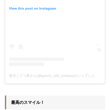
View this post on Instagram
柴犬こてつ君さん(@ganchi_with_kotetsu)がシェアした投稿
-
20
最高のスマイル！