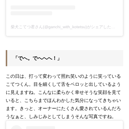
柴犬こてつ君さん(@ganchi_with_kotetsu)がシェアした投稿
-
20
「でへ。でへへへ！」
この日は、打って変わって照れ笑いのように笑っている
こてつくん。目を細くして舌をペロッと出しているよう
に見えますね。こんなに柔らかく幸せそうな笑顔を見て
いると、こちらまでほんわかした気分になってきちゃい
ます。きっと、オーナーにたくさん愛されているんだろ
うなぁと、しみじみとしてしまうそんな写真ですね。