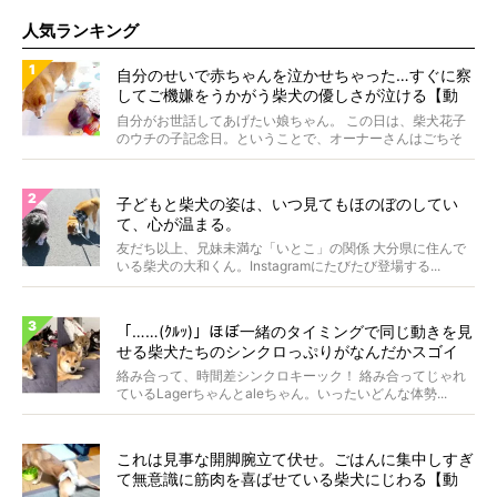
人気ランキング
自分のせいで赤ちゃんを泣かせちゃった…すぐに察
してご機嫌をうかがう柴犬の優しさが泣ける【動
画】
自分がお世話してあげたい娘ちゃん。 この日は、柴犬花子
のウチの子記念日。ということで、オーナーさんはごちそ
うを...
子どもと柴犬の姿は、いつ見てもほのぼのしてい
て、心が温まる。
友だち以上、兄妹未満な「いとこ」の関係 大分県に住んで
いる柴犬の大和くん。Instagramにたびたび登場する...
「……(ｸﾙｯ)」ほぼ一緒のタイミングで同じ動きを見
せる柴犬たちのシンクロっぷりがなんだかスゴイ
絡み合って、時間差シンクロキーック！ 絡み合ってじゃれ
ているLagerちゃんとaleちゃん。いったいどんな体勢...
これは見事な開脚腕立て伏せ。ごはんに集中しすぎ
て無意識に筋肉を喜ばせている柴犬にじわる【動