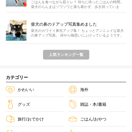
画】
ごはんを食べながら筋トレ？ 待ちに待ったごはんの時間。
柴犬のらんまはソワソワと落ち着かず、歩き回っていま
す。き...
柴犬の鼻のドアップ写真集めました
柴犬のカワイイ鼻先アップ集！ ちょっとアンニュイな柴犬
の鼻アップ写真。 何やら物思いにふけっているようです。
ま...
人気ランキング一覧
カテゴリー
かわいい
海外
グッズ
雑誌・本/書籍
旅行/おでかけ
ごはん/おやつ