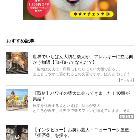
おすすめ記事
世界でいちばん大切な柴犬が、アレルギーに立ち向
かう物語【Ta-Taってなんだ？】
「柴犬は丈夫で、病気にもなりにくい犬種である」。
まことしやかに囁かれるこの文言ですが、ほんとうにそう
でしょうか？
エッセイ
もちろん、犬種としての完成度がとてつもなく高い柴犬だ
から、そういった側面はあります。
【取材】ハワイの柴犬に会ってきました！10頭が
でも、いざそれぞれの個体を見ていくと、丈夫で病気にも
集結！
なりにくい、とは言えないような気もするのです。
実際に「病気にならない」などということはないし、飼い
日本を代表する犬といえば、我らが柴犬。
主はそのためにやるべきことがある。
ところが近年、世界中で柴犬ファンが増えています。そん
今回は、柴犬に関わる方たちすべてに読んで欲しい、ある
な中「柴犬ライフ」が目をつけたのは、南の楽園ハワイ。
海外取材
柴犬とその家族のお話。
柴犬オーナーが多く、定期的にオフ会まで開催されている
ご本人からのレポートは、愛情たっぷりで示唆に富んだ物
とか。
語でした。
【インタビュー】お笑い芸人・ニューヨーク屋敷、
そんな噂を聞きつけ、今回はハワイの柴犬たちを取材して
「拒否柴」を掘る。
きました！
※文章はご本人の了承を得て編集しています