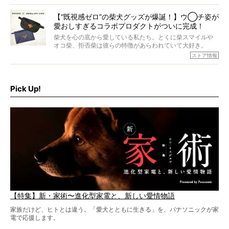
すが、そんなときろうくんの長寿の秘訣とは。
いように見えます。もしかして本当の本当は、中身は人間
なんじゃ…？
【“既視感ゼロ”の柴犬グッズが爆誕！】ウ◯チ姿が
愛おしすぎるコラボプロダクトがついに完成！
柴犬を心の底から愛している私たち。とくに柴スマイルや
オコ柴、拒否柴は彼らの特徴があらわれていて大好き。
でもちょっと待て…もうひとつ、忘れてはならない愛おしい
ストア情報
シーンがあったぞ。それは、背中を丸めて“ウンチなう”の姿
だ。
そこで私たち柴犬ライフは、ドッグブランド「PEGION（ペ
ギオン）」とコラボしてオリジナルの柴グッズを製作！
Pick Up!
柴犬と暮らす人もそうでない人も、とにかく柴犬を愛して
やまない皆さまへ。とんでもない柴グッズが爆誕です！
【特集】新・家術〜進化型家電と、新しい愛情物語
家族だけど、ヒトとは違う。「愛犬とともに生きる」を、パナソニックが家
電で応援します。