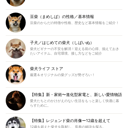
豆柴（まめしば）の性格／基本情報
豆柴のからだの特徴や性格、歴史など基本情報をご紹介！
子犬／はじめての柴犬（しばいぬ）
柴犬ビギナーの不安を解消！迎える前の心得、揃えておき
たいアイテム、自宅環境、接し方などをご紹介
柴犬ライフ ストア
厳選＆オリジナルの柴グッズが勢ぞろい！
【特集】新・家術〜進化型家電と、新しい愛情物語
愛犬たちとのかけがえのない生活をもっと楽しく快適に暮
らすために。
【特集】レジェンド柴の肖像ー12歳を超えて
12歳を超えた柴犬を取材し、長寿の秘訣を探る。