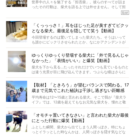
世界中の人々を魅了する「拒否柴」。彼らのすべてが詰ま
※画像はすべてイメージです
ったその行動は、柴犬を語る上では外せません。そして拒
※この記事は個人の感想であり、効果・効能を示すものではありません
否柴がここまで話題になるのは、“映える”ことも理由のひと
取材
つ。
では…拒否柴を「版画」にしてみたら、どんな作品ができあ
「くっっっさ！」耳をほじった足が臭すぎてビクッ
がるのでしょうか。
となる柴犬。最後足を隠してて笑う【動画】
最近版画製作を始めた、お笑いコンビ「ニューヨーク」の
屋敷裕政さんに、拒否柴を掘っていただきました！ イン
今回登場するのは驚いてしまった柴犬たち。そうはいって
タビューと合わせてご覧ください。
も誰かにビックリさせられたとか、なにかアクシデントが
起きたとか、そういうことが原因ではありません。全ての
原因は彼ら自身にあったのです…！
ゆっくりゆっくり登場する柴犬に「外で見るんじゃ
なかった」「表情がいい」と爆笑【動画】
柴犬を下から見る…たったそれだけでいつも見ているものと
は違う光景が目に飛び込んできます。つぶらな瞳はさらに
つぶらに見え、モフモフのお顔はさらにモフモフに見えま
す。これはクセになる…！
【取材】「ときろう」が望むバランスで関わる。17
歳まで元気でこれた秘訣は干渉し過ぎない距離感
#38ときろう
平均寿命は12〜15歳と言われる柴犬。そこで我が『柴犬ラ
イフ』では、12歳を超えてもなお元気な柴犬を、憧れと敬
意を込めて“レジェンド柴”と呼んでいます。 この特集で
は、レジェンド柴たちのライフスタイルや食生活などにフ
「オモチャ置いてきなさい」と言われた柴犬が最後
ォーカスし、その元気の秘訣や、老犬と暮らすうえで大切
にとった行動に爆笑【動画】
だと思うことを、オーナーさんに語っていただきます。今
回登場してくれたのは、17歳のときろうくん。小さい頃か
ふとした瞬間、柴犬から出てしまう人間っぽさ。特にちょ
ら食が細かったため、何でも食べさせてきたということで
っとイラッとした時なんかは、人間っぽさを隠す気などな