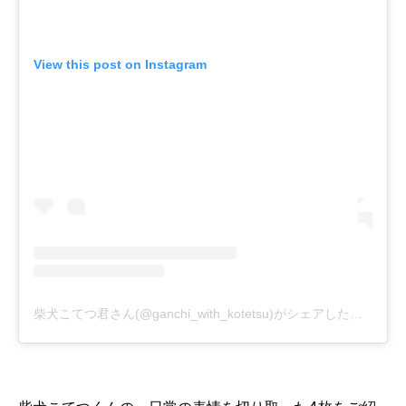
View this post on Instagram
柴犬こてつ君さん(@ganchi_with_kotetsu)がシェアした投稿
-
20