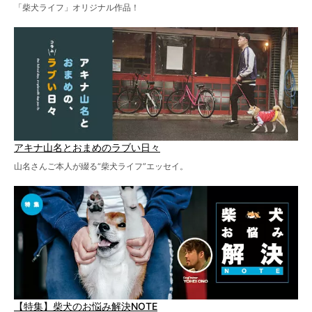
「柴犬ライフ」オリジナル作品！
アキナ山名とおまめのラブい日々
山名さんご本人が綴る“柴犬ライフ”エッセイ。
【特集】柴犬のお悩み解決NOTE