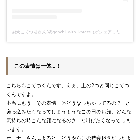
柴犬こてつ君さん(@ganchi_with_kotetsu)がシェアした投稿
-
20
この表情は一体…！
こちらもこてつくんです。えぇ、上の2つと同じこてつ
くんですよ。
本当にもう、その表情一体どうなっちゃってるの!? と
突っ込みたくなってしまうようなこの日のお顔。どんな
気持ちの時こんな顔になるのさ…と叫びたくなってしま
います。
オーナーさんによると、どうやらこの時寝起きだったよ