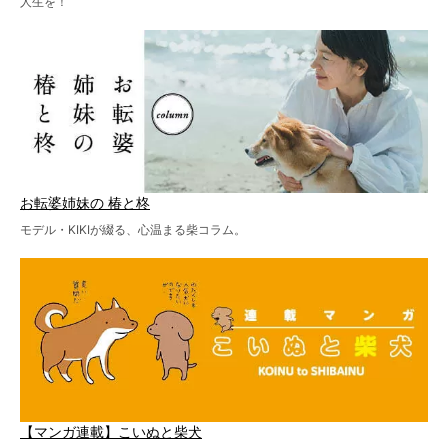
人生を！
お転婆姉妹の 椿と柊
モデル・KIKIが綴る、心温まる柴コラム。
【マンガ連載】こいぬと柴犬