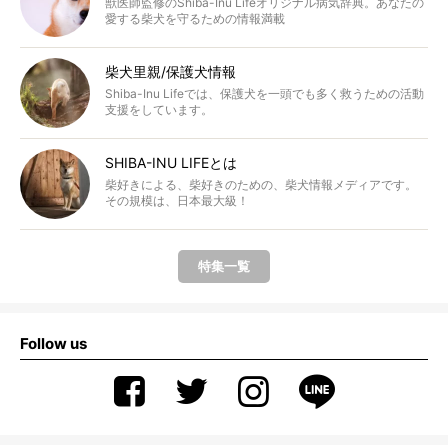
獣医師監修のShiba-Inu Lifeオリジナル病気辞典。あなたの
愛する柴犬を守るための情報満載
柴犬里親/保護犬情報
Shiba-Inu Lifeでは、保護犬を一頭でも多く救うための活動
支援をしています。
SHIBA-INU LIFEとは
柴好きによる、柴好きのための、柴犬情報メディアです。
その規模は、日本最大級！
特集一覧
Follow us