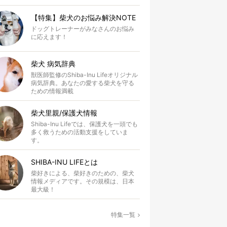
【特集】柴犬のお悩み解決NOTE
ドッグトレーナーがみなさんのお悩み
に応えます！
柴犬 病気辞典
獣医師監修のShiba-Inu Lifeオリジナル
病気辞典。あなたの愛する柴犬を守る
ための情報満載
柴犬里親/保護犬情報
Shiba-Inu Lifeでは、保護犬を一頭でも
多く救うための活動支援をしていま
す。
SHIBA-INU LIFEとは
柴好きによる、柴好きのための、柴犬
情報メディアです。その規模は、日本
最大級！
特集一覧