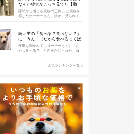
なんか柴犬がこっち見てた【動
画】
隙間から感じる視線の正体 ふと視線を
感じたオーナーさん。誰かに見られて
いる気がするのです。 まさ...
飼い主の「食べる？食べない？」
に「うん！（だから食べるってば
何回聞くの）」と答える柴犬可愛
何度も聞かれて… オーナーさんに「お
い【動画】
やつ食べる？」と声をかけられた、白
柴のぶらん。あまりのことに、しばら
くフリ...
人気ランキング一覧