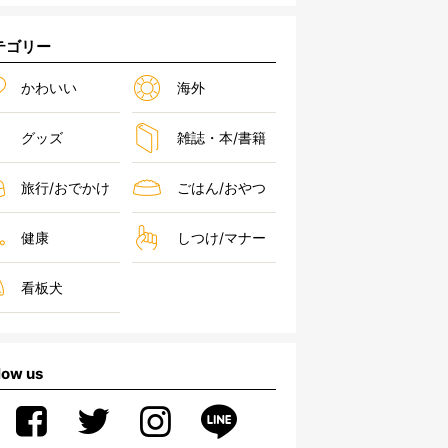
テゴリー
かわいい
海外
グッズ
雑誌・本/書籍
旅行/おでかけ
ごはん/おやつ
健康
しつけ/マナー
看板犬
low us