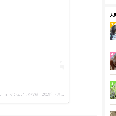
人
thegremlin)がシェアした投稿
-
2019年 4月月10日午前6時54分PDT