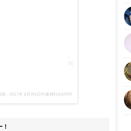
投稿
-
2017年 6月月4日午後4時14分PDT
ワー！