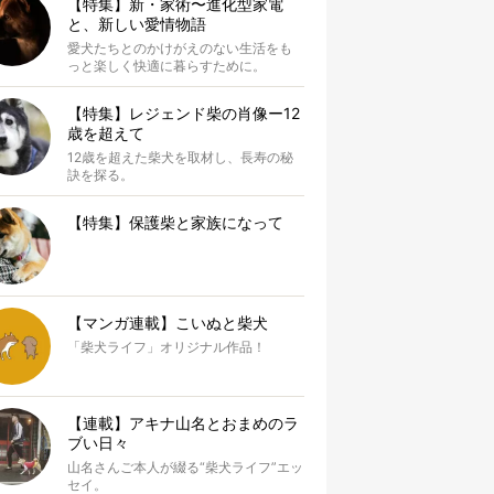
【特集】新・家術〜進化型家電
と、新しい愛情物語
愛犬たちとのかけがえのない生活をも
っと楽しく快適に暮らすために。
【特集】レジェンド柴の肖像ー12
歳を超えて
12歳を超えた柴犬を取材し、長寿の秘
訣を探る。
【特集】保護柴と家族になって
【マンガ連載】こいぬと柴犬
「柴犬ライフ」オリジナル作品！
【連載】アキナ山名とおまめのラ
ブい日々
山名さんご本人が綴る“柴犬ライフ”エッ
セイ。