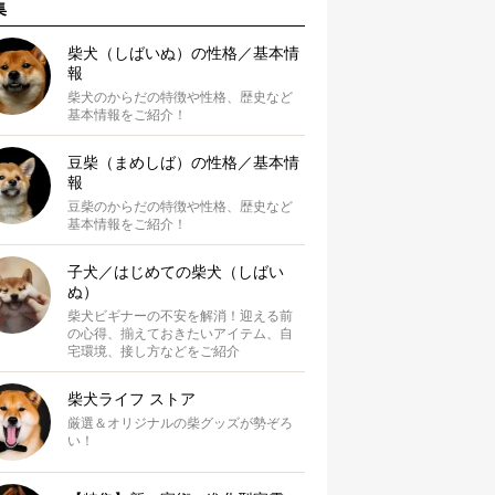
集
柴犬（しばいぬ）の性格／基本情
報
柴犬のからだの特徴や性格、歴史など
基本情報をご紹介！
豆柴（まめしば）の性格／基本情
報
豆柴のからだの特徴や性格、歴史など
基本情報をご紹介！
子犬／はじめての柴犬（しばい
ぬ）
柴犬ビギナーの不安を解消！迎える前
の心得、揃えておきたいアイテム、自
宅環境、接し方などをご紹介
柴犬ライフ ストア
厳選＆オリジナルの柴グッズが勢ぞろ
い！