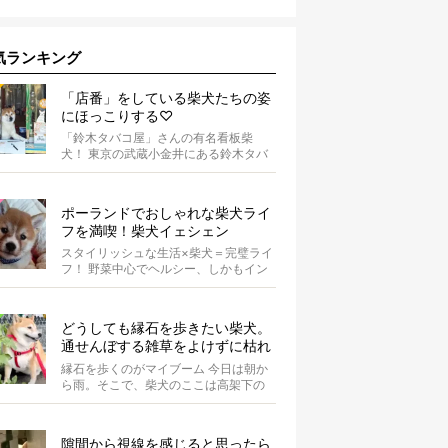
気ランキング
「店番」をしている柴犬たちの姿
にほっこりする♡
「鈴木タバコ屋」さんの有名看板柴
犬！ 東京の武蔵小金井にある鈴木タバ
コ屋さん。その店先には有名な看板柴
犬がいま...
ポーランドでおしゃれな柴犬ライ
フを満喫！柴犬イェシェン
スタイリッシュな生活×柴犬＝完璧ライ
フ！ 野菜中心でヘルシー、しかもイン
スタ映えするお料理を投稿しているア
カウ...
どうしても縁石を歩きたい柴犬。
通せんぼする雑草をよけずに枯れ
るまで気長に待つつもりかも【動
縁石を歩くのがマイブーム 今日は朝か
画】
ら雨。そこで、柴犬のここは高架下の
散歩に出かけました。 最近...
隙間から視線を感じると思ったら