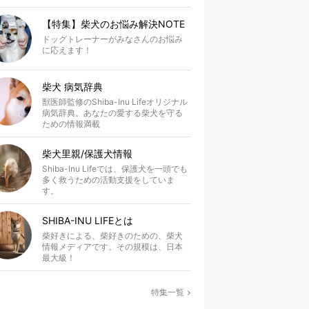
【特集】柴犬のお悩み解決NOTE
ドッグトレーナーがみなさんのお悩み
に応えます！
柴犬 病気辞典
獣医師監修のShiba-Inu Lifeオリジナル
病気辞典。あなたの愛する柴犬を守る
ための情報満載
柴犬里親/保護犬情報
Shiba-Inu Lifeでは、保護犬を一頭でも
多く救うための活動支援をしていま
す。
SHIBA-INU LIFEとは
柴好きによる、柴好きのための、柴犬
情報メディアです。その規模は、日本
最大級！
特集一覧