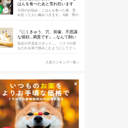
はんを食べたあと荒れ狂います
【ドッグトレーナー・小野洋平が
今回のお悩み：ごはんを食べた後、荒
ズバリ回答】
れ狂って人に噛みつきます。 6歳・男の
コ ごはんを食べた後、犬が変わった様
に...
『にくきゅう、穴、前歯、不思議
な寝顔…満貫です』…なんて飼い
主さんを言わしめた柴犬の謎すぎ
安定の不安定スポット…。 ソファの背
る寝相がコチラです。
もたれを体で挟みこむようにしてどっ
かり。そしてだらーんと足を垂直に落
として...
人気ランキング一覧