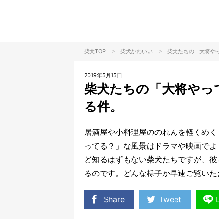
>
>
柴犬TOP
柴犬
かわいい
柴犬たちの「大将や
2019年5月15日
柴犬たちの「大将やっ
る件。
居酒屋や小料理屋ののれんを軽くめく
ってる？」な風景はドラマや映画でよ
ど知るはずもない柴犬たちですが、彼
るのです。どんな様子か早速ご覧いた
Share
Tweet