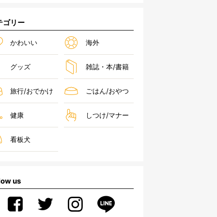
テゴリー
かわいい
海外
グッズ
雑誌・本/書籍
旅行/おでかけ
ごはん/おやつ
健康
しつけ/マナー
看板犬
low us