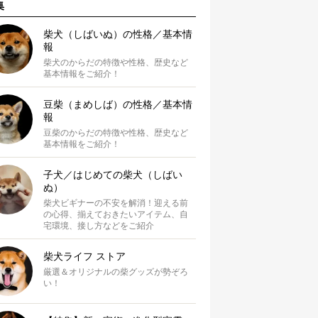
集
柴犬（しばいぬ）の性格／基本情
報
柴犬のからだの特徴や性格、歴史など
基本情報をご紹介！
豆柴（まめしば）の性格／基本情
報
豆柴のからだの特徴や性格、歴史など
基本情報をご紹介！
子犬／はじめての柴犬（しばい
ぬ）
柴犬ビギナーの不安を解消！迎える前
の心得、揃えておきたいアイテム、自
宅環境、接し方などをご紹介
柴犬ライフ ストア
厳選＆オリジナルの柴グッズが勢ぞろ
い！