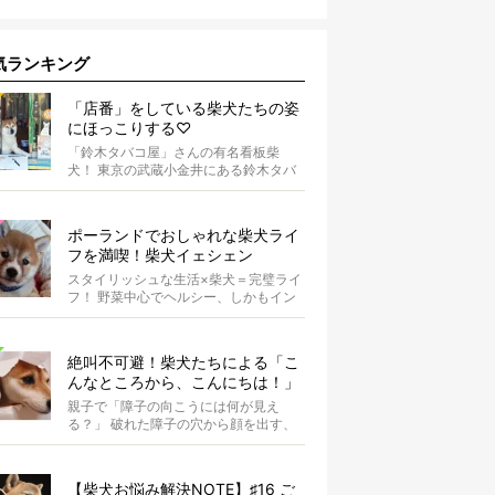
気ランキング
「店番」をしている柴犬たちの姿
にほっこりする♡
「鈴木タバコ屋」さんの有名看板柴
犬！ 東京の武蔵小金井にある鈴木タバ
コ屋さん。その店先には有名な看板柴
犬がいま...
ポーランドでおしゃれな柴犬ライ
フを満喫！柴犬イェシェン
スタイリッシュな生活×柴犬＝完璧ライ
フ！ 野菜中心でヘルシー、しかもイン
スタ映えするお料理を投稿しているア
カウ...
絶叫不可避！柴犬たちによる「こ
んなところから、こんにちは！」
親子で「障子の向こうには何が見え
る？」 破れた障子の穴から顔を出す、
柴犬のこばんちゃん・たまるちゃん親
子。親子...
【柴犬お悩み解決NOTE】♯16 ご