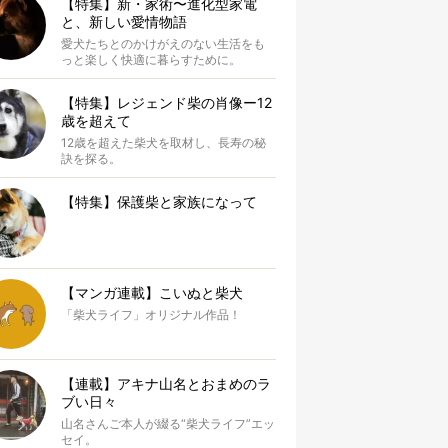
【特集】新・家術〜進化型家電
と、新しい愛情物語
愛犬たちとのかけがえのない生活をも
っと楽しく快適に暮らすために。
【特集】レジェンド柴の肖像ー12
歳を超えて
12歳を超えた柴犬を取材し、長寿の秘
訣を探る。
【特集】保護柴と家族になって
【マンガ連載】こいぬと柴犬
「柴犬ライフ」オリジナル作品！
【連載】アキナ山名とおまめのラ
ブい日々
山名さんご本人が綴る“柴犬ライフ”エッ
セイ。