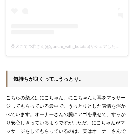
柴犬こてつ君さん(@ganchi_with_kotetsu)がシェアした投稿
-
20
気持ちが良くって…うっとり。
こちらの柴犬はにこちゃん。にこちゃんも耳をマッサー
ジしてもらっている最中で、うっとりとした表情を浮か
べています。オーナーさんの腕にアゴを乗せて、すっか
り安心しきっているようですが…ただ、にこちゃんがマ
ッサージをしてもらっているのは、実はオーナーさんで