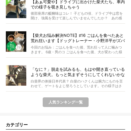
【あぁ可愛や】ドライブに出かけた柴犬たち、車内
での様子を覗き見しちゃう
後部座席の醍醐味はコレ！ 子どもの頃、ドライブ中は窓を
開け、強風を受けて楽しんでいませんでしたか？ あの感
じが...
【柴犬お悩み解決NOTE】♯16 ごはんを食べたあと
荒れ狂います【ドッグトレーナー・小野洋平がズバ
リ回答】
今回のお悩み：ごはんを食べた後、荒れ狂って人に噛みつ
きます。 6歳・男のコ ごはんを食べた後、犬が変わった様
に...
「なに？」脱走を試みるも、もはや開き直っている
ような柴犬。もっと気まずそうにしてくれないかな
ぁ…！【動画あり】
白柴界の体操日本代表？ 白柴のハクくんは腕力にものを言
わせて、ゲートをよじ登ろうとしています。その様子はさ
なが...
人気ランキング一覧
カテゴリー