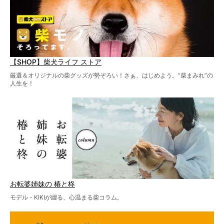
【SHOP】柴犬ライフ ストア
厳選＆オリジナルの柴グッズが勢ぞろい！さぁ、はじめよう。“柴まみれ”の
人生を！
お転婆姉妹の 椿と柊
モデル・KIKIが綴る、心温まる柴コラム。