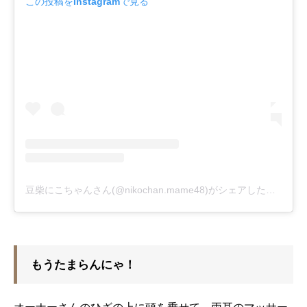
この投稿をInstagramで見る
豆柴にこちゃんさん(@nikochan.mame48)がシェアした投稿
-
2
もうたまらんにゃ！
オーナーさんのひざの上に頭を乗せて、両耳のマッサー