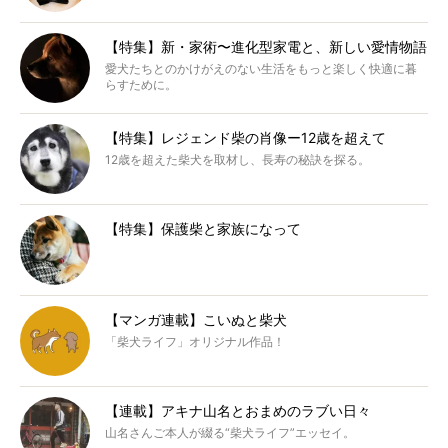
【特集】新・家術〜進化型家電と、新しい愛情物語
愛犬たちとのかけがえのない生活をもっと楽しく快適に暮
らすために。
【特集】レジェンド柴の肖像ー12歳を超えて
12歳を超えた柴犬を取材し、長寿の秘訣を探る。
【特集】保護柴と家族になって
【マンガ連載】こいぬと柴犬
「柴犬ライフ」オリジナル作品！
【連載】アキナ山名とおまめのラブい日々
山名さんご本人が綴る“柴犬ライフ”エッセイ。