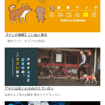
【マンガ連載】こいぬと柴犬
「柴犬ライフ」オリジナル作品！
アキナ山名とおまめのラブい日々
山名さんご本人が綴る“柴犬ライフ”エッセイ。