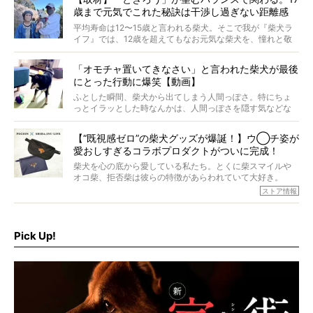
歳まで元気でこれた秘訣は干渉し過ぎない距離感
#38ときろう
平均寿命は12〜15歳と言われる柴犬。そこで我が『柴犬ラ
イフ』では、12歳を超えてもなお元気な柴犬を、憧れと敬
意を込めて“レジェンド柴”と呼んでいます。 この特集で
は、レジェンド柴たちのライフスタイルや食生活などにフ
「オモチャ置いてきなさい」と言われた柴犬が最後
ォーカスし、その元気の秘訣や、老犬と暮らすうえで大切
にとった行動に爆笑【動画】
だと思うことを、オーナーさんに語っていただきます。今
回登場してくれたのは、17歳のときろうくん。小さい頃か
ふとした瞬間、柴犬から出てしまう人間っぽさ。特にちょ
ら食が細かったため、何でも食べさせてきたということで
っとイラッとした時なんかは、人間っぽさを隠す気などな
すが、そんなときろうくんの長寿の秘訣とは。
いように見えます。もしかして本当の本当は、中身は人間
なんじゃ…？
【“既視感ゼロ”の柴犬グッズが爆誕！】ウ◯チ姿が
愛おしすぎるコラボプロダクトがついに完成！
柴犬を心の底から愛している私たち。とくに柴スマイルや
オコ柴、拒否柴は彼らの特徴があらわれていて大好き。
でもちょっと待て…もうひとつ、忘れてはならない愛おしい
ストア情報
シーンがあったぞ。それは、背中を丸めて“ウンチなう”の姿
だ。
そこで私たち柴犬ライフは、ドッグブランド「PEGION（ペ
ギオン）」とコラボしてオリジナルの柴グッズを製作！
Pick Up!
柴犬と暮らす人もそうでない人も、とにかく柴犬を愛して
やまない皆さまへ。とんでもない柴グッズが爆誕です！