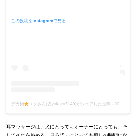
この投稿をInstagramで見る
デカ柴
ユクさん(@yukuku5149)がシェアした投稿
-
2018年 1月月14日午後3時17分PST
耳マッサージは、犬にとってもオーナーにとっても、そ
してそれを眺める「見る柴」にとっても癒しの時間にな