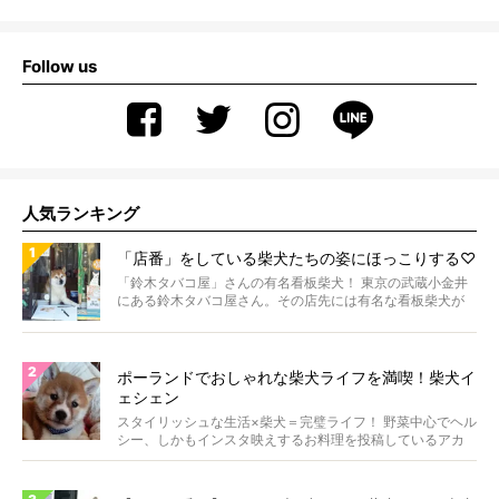
Follow us
人気ランキング
「店番」をしている柴犬たちの姿にほっこりする♡
「鈴木タバコ屋」さんの有名看板柴犬！ 東京の武蔵小金井
にある鈴木タバコ屋さん。その店先には有名な看板柴犬が
いま...
ポーランドでおしゃれな柴犬ライフを満喫！柴犬イ
ェシェン
スタイリッシュな生活×柴犬＝完璧ライフ！ 野菜中心でヘル
シー、しかもインスタ映えするお料理を投稿しているアカ
ウ...