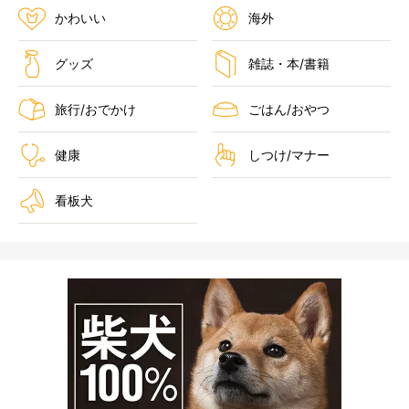
かわいい
海外
グッズ
雑誌・本/書籍
旅行/おでかけ
ごはん/おやつ
健康
しつけ/マナー
看板犬