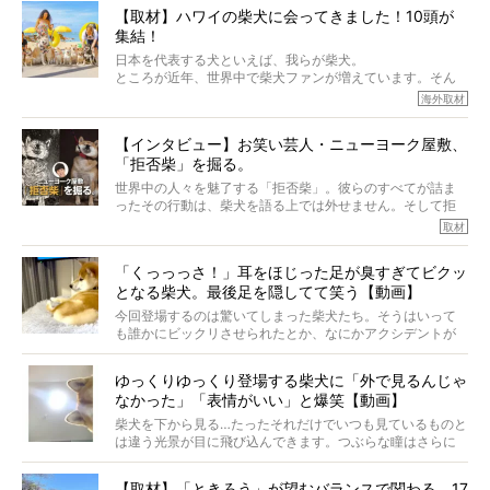
から、そういった側面はあります。
【取材】ハワイの柴犬に会ってきました！10頭が
でも、いざそれぞれの個体を見ていくと、丈夫で病気にも
集結！
なりにくい、とは言えないような気もするのです。
実際に「病気にならない」などということはないし、飼い
日本を代表する犬といえば、我らが柴犬。
主はそのためにやるべきことがある。
ところが近年、世界中で柴犬ファンが増えています。そん
今回は、柴犬に関わる方たちすべてに読んで欲しい、ある
な中「柴犬ライフ」が目をつけたのは、南の楽園ハワイ。
海外取材
柴犬とその家族のお話。
柴犬オーナーが多く、定期的にオフ会まで開催されている
ご本人からのレポートは、愛情たっぷりで示唆に富んだ物
とか。
語でした。
【インタビュー】お笑い芸人・ニューヨーク屋敷、
そんな噂を聞きつけ、今回はハワイの柴犬たちを取材して
「拒否柴」を掘る。
きました！
※文章はご本人の了承を得て編集しています
世界中の人々を魅了する「拒否柴」。彼らのすべてが詰ま
※画像はすべてイメージです
ったその行動は、柴犬を語る上では外せません。そして拒
※この記事は個人の感想であり、効果・効能を示すものではありません
否柴がここまで話題になるのは、“映える”ことも理由のひと
取材
つ。
では…拒否柴を「版画」にしてみたら、どんな作品ができあ
「くっっっさ！」耳をほじった足が臭すぎてビクッ
がるのでしょうか。
となる柴犬。最後足を隠してて笑う【動画】
最近版画製作を始めた、お笑いコンビ「ニューヨーク」の
屋敷裕政さんに、拒否柴を掘っていただきました！ イン
今回登場するのは驚いてしまった柴犬たち。そうはいって
タビューと合わせてご覧ください。
も誰かにビックリさせられたとか、なにかアクシデントが
起きたとか、そういうことが原因ではありません。全ての
原因は彼ら自身にあったのです…！
ゆっくりゆっくり登場する柴犬に「外で見るんじゃ
なかった」「表情がいい」と爆笑【動画】
柴犬を下から見る…たったそれだけでいつも見ているものと
は違う光景が目に飛び込んできます。つぶらな瞳はさらに
つぶらに見え、モフモフのお顔はさらにモフモフに見えま
す。これはクセになる…！
【取材】「ときろう」が望むバランスで関わる。17