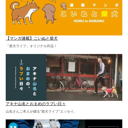
【マンガ連載】こいぬと柴犬
「柴犬ライフ」オリジナル作品！
アキナ山名とおまめのラブい日々
山名さんご本人が綴る“柴犬ライフ”エッセイ。