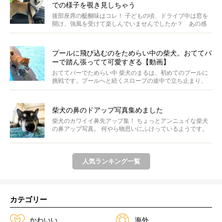
での様子を覗き見しちゃう
後部座席の醍醐味はコレ！ 子どもの頃、ドライブ中は窓を
開け、強風を受けて楽しんでいませんでしたか？ あの感
じが...
プールに飛び込むのをためらい中の柴犬。おててパ
ーで踏ん張ってて可愛すぎる【動画】
おててパーでためらい中 柴犬のまるは、初めてのプールに
挑戦です。プールへと続くスロープの途中で立ち止まり、
前足...
柴犬の鼻のドアップ写真集めました
柴犬のカワイイ鼻先アップ集！ ちょっとアンニュイな柴犬
の鼻アップ写真。 何やら物思いにふけっているようです。
ま...
人気ランキング一覧
カテゴリー
かわいい
海外