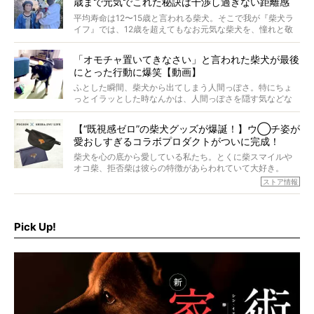
歳まで元気でこれた秘訣は干渉し過ぎない距離感
#38ときろう
平均寿命は12〜15歳と言われる柴犬。そこで我が『柴犬ラ
イフ』では、12歳を超えてもなお元気な柴犬を、憧れと敬
意を込めて“レジェンド柴”と呼んでいます。 この特集で
は、レジェンド柴たちのライフスタイルや食生活などにフ
「オモチャ置いてきなさい」と言われた柴犬が最後
ォーカスし、その元気の秘訣や、老犬と暮らすうえで大切
にとった行動に爆笑【動画】
だと思うことを、オーナーさんに語っていただきます。今
回登場してくれたのは、17歳のときろうくん。小さい頃か
ふとした瞬間、柴犬から出てしまう人間っぽさ。特にちょ
ら食が細かったため、何でも食べさせてきたということで
っとイラッとした時なんかは、人間っぽさを隠す気などな
すが、そんなときろうくんの長寿の秘訣とは。
いように見えます。もしかして本当の本当は、中身は人間
なんじゃ…？
【“既視感ゼロ”の柴犬グッズが爆誕！】ウ◯チ姿が
愛おしすぎるコラボプロダクトがついに完成！
柴犬を心の底から愛している私たち。とくに柴スマイルや
オコ柴、拒否柴は彼らの特徴があらわれていて大好き。
でもちょっと待て…もうひとつ、忘れてはならない愛おしい
ストア情報
シーンがあったぞ。それは、背中を丸めて“ウンチなう”の姿
だ。
そこで私たち柴犬ライフは、ドッグブランド「PEGION（ペ
ギオン）」とコラボしてオリジナルの柴グッズを製作！
Pick Up!
柴犬と暮らす人もそうでない人も、とにかく柴犬を愛して
やまない皆さまへ。とんでもない柴グッズが爆誕です！