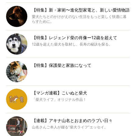
【特集】新・家術〜進化型家電と、新しい愛情物語
愛犬たちとのかけがえのない生活をもっと楽しく快適に暮
らすために。
【特集】レジェンド柴の肖像ー12歳を超えて
12歳を超えた柴犬を取材し、長寿の秘訣を探る。
【特集】保護柴と家族になって
【マンガ連載】こいぬと柴犬
「柴犬ライフ」オリジナル作品！
【連載】アキナ山名とおまめのラブい日々
山名さんご本人が綴る“柴犬ライフ”エッセイ。