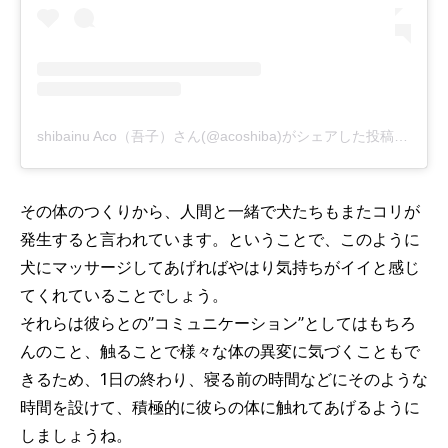
shibainu Aco（吾子）さん(@acoshiba)がシェアした投稿
-
2018
その体のつくりから、人間と一緒で犬たちもまたコリが
発生すると言われています。ということで、このように
犬にマッサージしてあげればやはり気持ちがイイと感じ
てくれていることでしょう。
それらは彼らとの”コミュニケーション”としてはもちろ
んのこと、触ることで様々な体の異変に気づくこともで
きるため、1日の終わり、寝る前の時間などにそのような
時間を設けて、積極的に彼らの体に触れてあげるように
しましょうね。