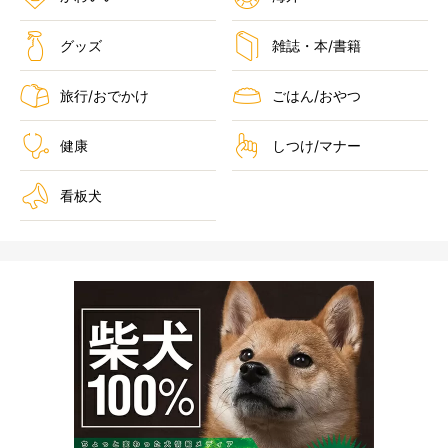
グッズ
雑誌・本/書籍
旅行/おでかけ
ごはん/おやつ
健康
しつけ/マナー
看板犬