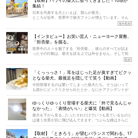
【取材】ハワイの柴犬に会ってきました！10頭が
でも、いざそれぞれの個体を見ていくと、丈夫で病気にも
集結！
なりにくい、とは言えないような気もするのです。
実際に「病気にならない」などということはないし、飼い
日本を代表する犬といえば、我らが柴犬。
主はそのためにやるべきことがある。
ところが近年、世界中で柴犬ファンが増えています。そん
今回は、柴犬に関わる方たちすべてに読んで欲しい、ある
な中「柴犬ライフ」が目をつけたのは、南の楽園ハワイ。
海外取材
柴犬とその家族のお話。
柴犬オーナーが多く、定期的にオフ会まで開催されている
ご本人からのレポートは、愛情たっぷりで示唆に富んだ物
とか。
語でした。
【インタビュー】お笑い芸人・ニューヨーク屋敷、
そんな噂を聞きつけ、今回はハワイの柴犬たちを取材して
「拒否柴」を掘る。
きました！
※文章はご本人の了承を得て編集しています
世界中の人々を魅了する「拒否柴」。彼らのすべてが詰ま
※画像はすべてイメージです
ったその行動は、柴犬を語る上では外せません。そして拒
※この記事は個人の感想であり、効果・効能を示すものではありません
否柴がここまで話題になるのは、“映える”ことも理由のひと
取材
つ。
では…拒否柴を「版画」にしてみたら、どんな作品ができあ
「くっっっさ！」耳をほじった足が臭すぎてビクッ
がるのでしょうか。
となる柴犬。最後足を隠してて笑う【動画】
最近版画製作を始めた、お笑いコンビ「ニューヨーク」の
屋敷裕政さんに、拒否柴を掘っていただきました！ イン
今回登場するのは驚いてしまった柴犬たち。そうはいって
タビューと合わせてご覧ください。
も誰かにビックリさせられたとか、なにかアクシデントが
起きたとか、そういうことが原因ではありません。全ての
原因は彼ら自身にあったのです…！
ゆっくりゆっくり登場する柴犬に「外で見るんじゃ
なかった」「表情がいい」と爆笑【動画】
柴犬を下から見る…たったそれだけでいつも見ているものと
は違う光景が目に飛び込んできます。つぶらな瞳はさらに
つぶらに見え、モフモフのお顔はさらにモフモフに見えま
す。これはクセになる…！
【取材】「ときろう」が望むバランスで関わる。17