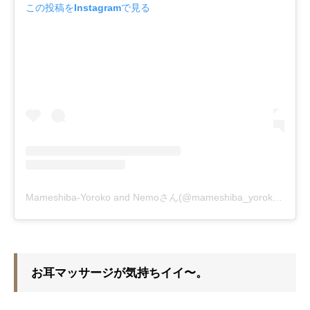
この投稿をInstagramで見る
Mameshiba-Yoroko and Nemoさん(@mameshiba_yoroko)がシェアした投稿
お耳マッサージが気持ちイイ〜。