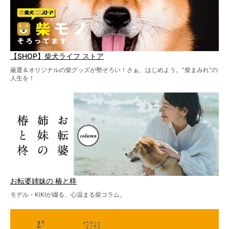
【SHOP】柴犬ライフ ストア
厳選＆オリジナルの柴グッズが勢ぞろい！さぁ、はじめよう。“柴まみれ”の
人生を！
お転婆姉妹の 椿と柊
モデル・KIKIが綴る、心温まる柴コラム。