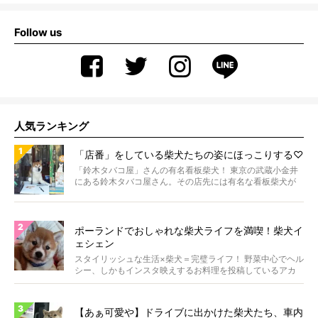
Follow us
人気ランキング
「店番」をしている柴犬たちの姿にほっこりする♡
「鈴木タバコ屋」さんの有名看板柴犬！ 東京の武蔵小金井
にある鈴木タバコ屋さん。その店先には有名な看板柴犬が
いま...
ポーランドでおしゃれな柴犬ライフを満喫！柴犬イ
ェシェン
スタイリッシュな生活×柴犬＝完璧ライフ！ 野菜中心でヘル
シー、しかもインスタ映えするお料理を投稿しているアカ
ウ...
【あぁ可愛や】ドライブに出かけた柴犬たち、車内