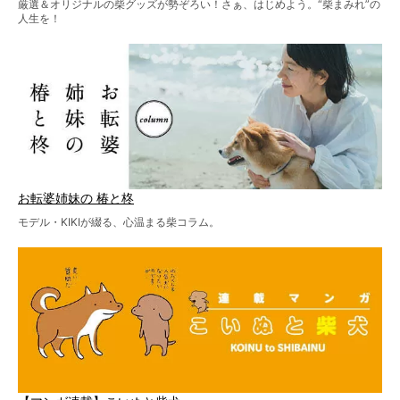
厳選＆オリジナルの柴グッズが勢ぞろい！さぁ、はじめよう。“柴まみれ”の
人生を！
お転婆姉妹の 椿と柊
モデル・KIKIが綴る、心温まる柴コラム。