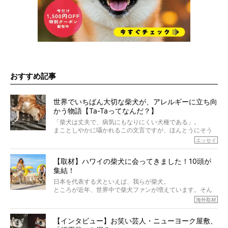
おすすめ記事
世界でいちばん大切な柴犬が、アレルギーに立ち向
かう物語【Ta-Taってなんだ？】
「柴犬は丈夫で、病気にもなりにくい犬種である」。
まことしやかに囁かれるこの文言ですが、ほんとうにそう
でしょうか？
エッセイ
もちろん、犬種としての完成度がとてつもなく高い柴犬だ
から、そういった側面はあります。
【取材】ハワイの柴犬に会ってきました！10頭が
でも、いざそれぞれの個体を見ていくと、丈夫で病気にも
集結！
なりにくい、とは言えないような気もするのです。
実際に「病気にならない」などということはないし、飼い
日本を代表する犬といえば、我らが柴犬。
主はそのためにやるべきことがある。
ところが近年、世界中で柴犬ファンが増えています。そん
今回は、柴犬に関わる方たちすべてに読んで欲しい、ある
な中「柴犬ライフ」が目をつけたのは、南の楽園ハワイ。
海外取材
柴犬とその家族のお話。
柴犬オーナーが多く、定期的にオフ会まで開催されている
ご本人からのレポートは、愛情たっぷりで示唆に富んだ物
とか。
語でした。
【インタビュー】お笑い芸人・ニューヨーク屋敷、
そんな噂を聞きつけ、今回はハワイの柴犬たちを取材して