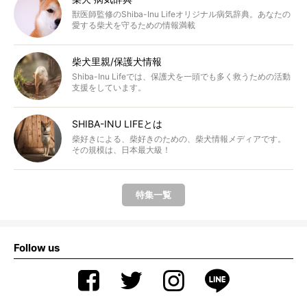
獣医師監修のShiba-Inu Lifeオリジナル病気辞典。あなたの
愛する柴犬を守るための情報満載
柴犬里親/保護犬情報
Shiba-Inu Lifeでは、保護犬を一頭でも多く救うための活動
支援をしています。
SHIBA-INU LIFEとは
柴好きによる、柴好きのための、柴犬情報メディアです。
その規模は、日本最大級！
特集一覧
Follow us