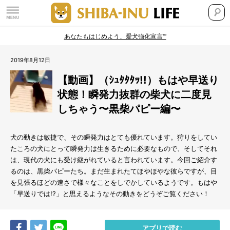
あなたもはじめよう、愛犬強化宣言™
2019年8月12日
【動画】（ｼｭﾀﾀﾀｯ!!）もはや早送り
状態！瞬発力抜群の柴犬に二度見
しちゃう〜黒柴パピー編〜
犬の動きは敏捷で、その瞬発力はとても優れています。狩りをしてい
たころの犬にとって瞬発力は生きるために必要なもので、そしてそれ
は、現代の犬にも受け継がれていると言われています。今回ご紹介す
るのは、黒柴パピーたち。まだ生まれたてほやほやな彼らですが、目
を見張るほどの速さで様々なことをしでかしているようです。もはや
「早送りでは!?」と思えるようなその動きをどうぞご覧ください！
Share
Tweet
LINE
アプリで読む