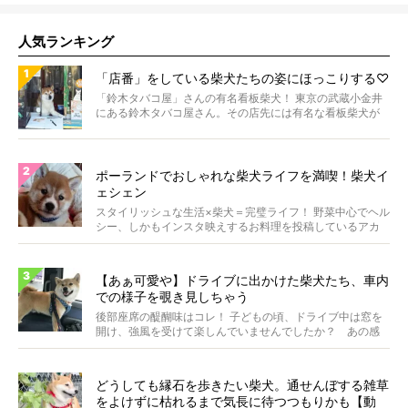
人気ランキング
「店番」をしている柴犬たちの姿にほっこりする♡
「鈴木タバコ屋」さんの有名看板柴犬！ 東京の武蔵小金井
にある鈴木タバコ屋さん。その店先には有名な看板柴犬が
いま...
ポーランドでおしゃれな柴犬ライフを満喫！柴犬イ
ェシェン
スタイリッシュな生活×柴犬＝完璧ライフ！ 野菜中心でヘル
シー、しかもインスタ映えするお料理を投稿しているアカ
ウ...
【あぁ可愛や】ドライブに出かけた柴犬たち、車内
での様子を覗き見しちゃう
後部座席の醍醐味はコレ！ 子どもの頃、ドライブ中は窓を
開け、強風を受けて楽しんでいませんでしたか？ あの感
じが...
どうしても縁石を歩きたい柴犬。通せんぼする雑草
をよけずに枯れるまで気長に待つつもりかも【動