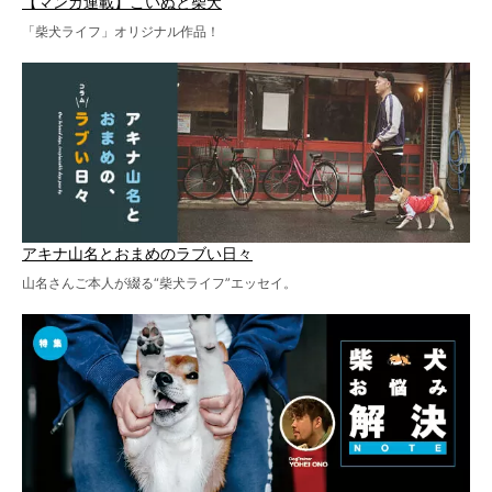
【マンガ連載】こいぬと柴犬
「柴犬ライフ」オリジナル作品！
アキナ山名とおまめのラブい日々
山名さんご本人が綴る“柴犬ライフ”エッセイ。