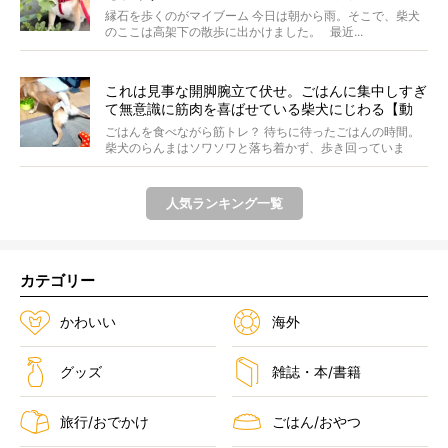
画】
縁石を歩くのがマイブーム 今日は朝から雨。そこで、柴犬
のここは高架下の散歩に出かけました。 最近...
これは見事な開脚腕立て伏せ。ごはんに集中しすぎ
て無意識に筋肉を喜ばせている柴犬にじわる【動
画】
ごはんを食べながら筋トレ？ 待ちに待ったごはんの時間。
柴犬のらんまはソワソワと落ち着かず、歩き回っていま
す。き...
人気ランキング一覧
カテゴリー
かわいい
海外
グッズ
雑誌・本/書籍
旅行/おでかけ
ごはん/おやつ