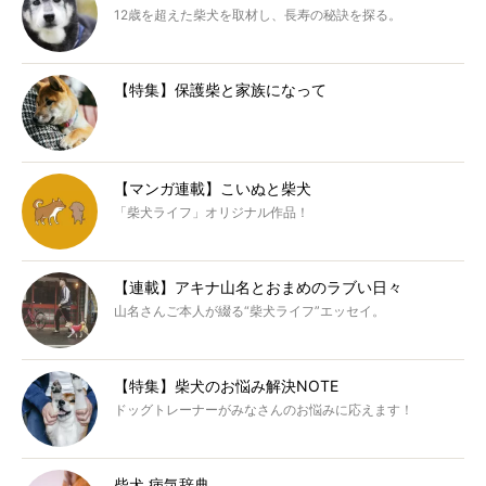
12歳を超えた柴犬を取材し、長寿の秘訣を探る。
【特集】保護柴と家族になって
【マンガ連載】こいぬと柴犬
「柴犬ライフ」オリジナル作品！
【連載】アキナ山名とおまめのラブい日々
山名さんご本人が綴る“柴犬ライフ”エッセイ。
【特集】柴犬のお悩み解決NOTE
ドッグトレーナーがみなさんのお悩みに応えます！
柴犬 病気辞典