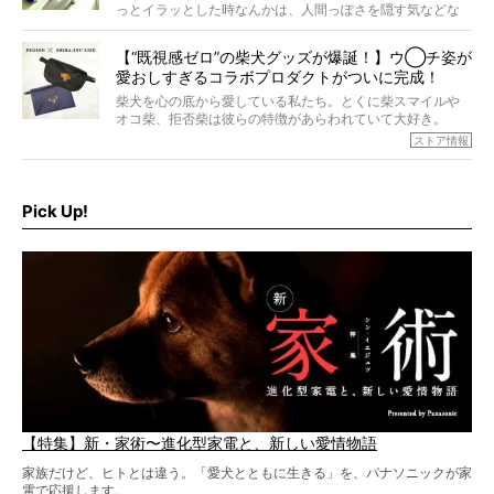
ら食が細かったため、何でも食べさせてきたということで
っとイラッとした時なんかは、人間っぽさを隠す気などな
すが、そんなときろうくんの長寿の秘訣とは。
いように見えます。もしかして本当の本当は、中身は人間
なんじゃ…？
【“既視感ゼロ”の柴犬グッズが爆誕！】ウ◯チ姿が
愛おしすぎるコラボプロダクトがついに完成！
柴犬を心の底から愛している私たち。とくに柴スマイルや
オコ柴、拒否柴は彼らの特徴があらわれていて大好き。
でもちょっと待て…もうひとつ、忘れてはならない愛おしい
ストア情報
シーンがあったぞ。それは、背中を丸めて“ウンチなう”の姿
だ。
そこで私たち柴犬ライフは、ドッグブランド「PEGION（ペ
ギオン）」とコラボしてオリジナルの柴グッズを製作！
Pick Up!
柴犬と暮らす人もそうでない人も、とにかく柴犬を愛して
やまない皆さまへ。とんでもない柴グッズが爆誕です！
【特集】新・家術〜進化型家電と、新しい愛情物語
家族だけど、ヒトとは違う。「愛犬とともに生きる」を、パナソニックが家
電で応援します。