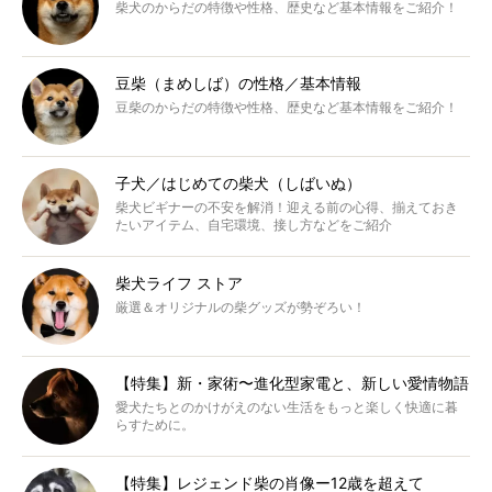
柴犬のからだの特徴や性格、歴史など基本情報をご紹介！
豆柴（まめしば）の性格／基本情報
豆柴のからだの特徴や性格、歴史など基本情報をご紹介！
子犬／はじめての柴犬（しばいぬ）
柴犬ビギナーの不安を解消！迎える前の心得、揃えておき
たいアイテム、自宅環境、接し方などをご紹介
柴犬ライフ ストア
厳選＆オリジナルの柴グッズが勢ぞろい！
【特集】新・家術〜進化型家電と、新しい愛情物語
愛犬たちとのかけがえのない生活をもっと楽しく快適に暮
らすために。
【特集】レジェンド柴の肖像ー12歳を超えて