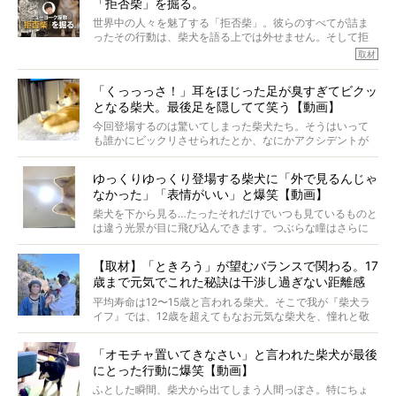
「拒否柴」を掘る。
きました！
※文章はご本人の了承を得て編集しています
世界中の人々を魅了する「拒否柴」。彼らのすべてが詰ま
※画像はすべてイメージです
ったその行動は、柴犬を語る上では外せません。そして拒
※この記事は個人の感想であり、効果・効能を示すものではありません
否柴がここまで話題になるのは、“映える”ことも理由のひと
取材
つ。
では…拒否柴を「版画」にしてみたら、どんな作品ができあ
「くっっっさ！」耳をほじった足が臭すぎてビクッ
がるのでしょうか。
となる柴犬。最後足を隠してて笑う【動画】
最近版画製作を始めた、お笑いコンビ「ニューヨーク」の
屋敷裕政さんに、拒否柴を掘っていただきました！ イン
今回登場するのは驚いてしまった柴犬たち。そうはいって
タビューと合わせてご覧ください。
も誰かにビックリさせられたとか、なにかアクシデントが
起きたとか、そういうことが原因ではありません。全ての
原因は彼ら自身にあったのです…！
ゆっくりゆっくり登場する柴犬に「外で見るんじゃ
なかった」「表情がいい」と爆笑【動画】
柴犬を下から見る…たったそれだけでいつも見ているものと
は違う光景が目に飛び込んできます。つぶらな瞳はさらに
つぶらに見え、モフモフのお顔はさらにモフモフに見えま
す。これはクセになる…！
【取材】「ときろう」が望むバランスで関わる。17
歳まで元気でこれた秘訣は干渉し過ぎない距離感
#38ときろう
平均寿命は12〜15歳と言われる柴犬。そこで我が『柴犬ラ
イフ』では、12歳を超えてもなお元気な柴犬を、憧れと敬
意を込めて“レジェンド柴”と呼んでいます。 この特集で
は、レジェンド柴たちのライフスタイルや食生活などにフ
「オモチャ置いてきなさい」と言われた柴犬が最後
ォーカスし、その元気の秘訣や、老犬と暮らすうえで大切
にとった行動に爆笑【動画】
だと思うことを、オーナーさんに語っていただきます。今
回登場してくれたのは、17歳のときろうくん。小さい頃か
ふとした瞬間、柴犬から出てしまう人間っぽさ。特にちょ