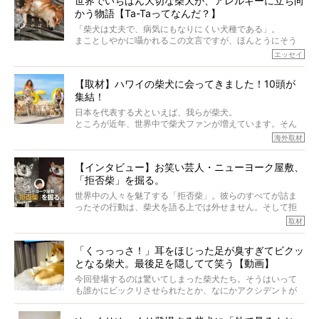
世界でいちばん大切な柴犬が、アレルギーに立ち向
かう物語【Ta-Taってなんだ？】
「柴犬は丈夫で、病気にもなりにくい犬種である」。
まことしやかに囁かれるこの文言ですが、ほんとうにそう
でしょうか？
エッセイ
もちろん、犬種としての完成度がとてつもなく高い柴犬だ
から、そういった側面はあります。
【取材】ハワイの柴犬に会ってきました！10頭が
でも、いざそれぞれの個体を見ていくと、丈夫で病気にも
集結！
なりにくい、とは言えないような気もするのです。
実際に「病気にならない」などということはないし、飼い
日本を代表する犬といえば、我らが柴犬。
主はそのためにやるべきことがある。
ところが近年、世界中で柴犬ファンが増えています。そん
今回は、柴犬に関わる方たちすべてに読んで欲しい、ある
な中「柴犬ライフ」が目をつけたのは、南の楽園ハワイ。
海外取材
柴犬とその家族のお話。
柴犬オーナーが多く、定期的にオフ会まで開催されている
ご本人からのレポートは、愛情たっぷりで示唆に富んだ物
とか。
語でした。
【インタビュー】お笑い芸人・ニューヨーク屋敷、
そんな噂を聞きつけ、今回はハワイの柴犬たちを取材して
「拒否柴」を掘る。
きました！
※文章はご本人の了承を得て編集しています
世界中の人々を魅了する「拒否柴」。彼らのすべてが詰ま
※画像はすべてイメージです
ったその行動は、柴犬を語る上では外せません。そして拒
※この記事は個人の感想であり、効果・効能を示すものではありません
否柴がここまで話題になるのは、“映える”ことも理由のひと
取材
つ。
では…拒否柴を「版画」にしてみたら、どんな作品ができあ
「くっっっさ！」耳をほじった足が臭すぎてビクッ
がるのでしょうか。
となる柴犬。最後足を隠してて笑う【動画】
最近版画製作を始めた、お笑いコンビ「ニューヨーク」の
屋敷裕政さんに、拒否柴を掘っていただきました！ イン
今回登場するのは驚いてしまった柴犬たち。そうはいって
タビューと合わせてご覧ください。
も誰かにビックリさせられたとか、なにかアクシデントが
起きたとか、そういうことが原因ではありません。全ての
原因は彼ら自身にあったのです…！