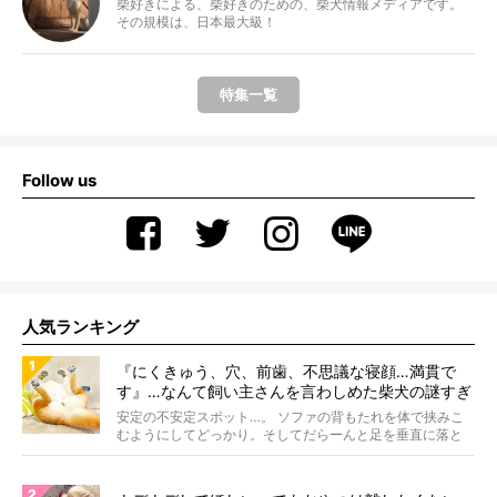
柴好きによる、柴好きのための、柴犬情報メディアです。
その規模は、日本最大級！
特集一覧
Follow us
人気ランキング
『にくきゅう、穴、前歯、不思議な寝顔…満貫で
す』…なんて飼い主さんを言わしめた柴犬の謎すぎ
る寝相がコチラです。
安定の不安定スポット…。 ソファの背もたれを体で挟みこ
むようにしてどっかり。そしてだらーんと足を垂直に落と
して...