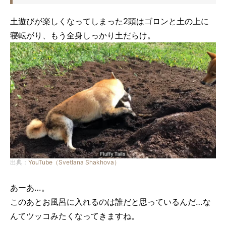
土遊びが楽しくなってしまった2頭はゴロンと土の上に
寝転がり、もう全身しっかり土だらけ。
出典：
YouTube（Svetlana Shakhova）
あーあ…。
このあとお風呂に入れるのは誰だと思っているんだ…な
んてツッコみたくなってきますね。