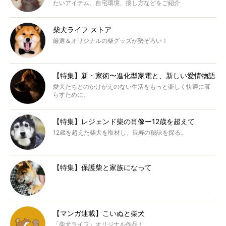
たいアイテム、自宅環境、接し方などをご紹介
柴犬ライフ ストア
厳選＆オリジナルの柴グッズが勢ぞろい！
【特集】新・家術〜進化型家電と、新しい愛情物語
愛犬たちとのかけがえのない生活をもっと楽しく快適に暮
らすために。
【特集】レジェンド柴の肖像ー12歳を超えて
12歳を超えた柴犬を取材し、長寿の秘訣を探る。
【特集】保護柴と家族になって
【マンガ連載】こいぬと柴犬
「柴犬ライフ」オリジナル作品！