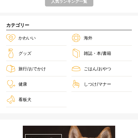
人気ランキング一覧
カテゴリー
かわいい
海外
グッズ
雑誌・本/書籍
旅行/おでかけ
ごはん/おやつ
健康
しつけ/マナー
看板犬