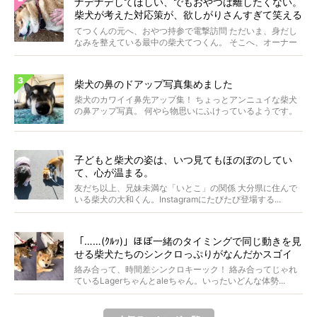
ナデナデしてほしい、でもおやつは離したくない。
柴犬が考えた対応策が、欲しがりさんすぎて笑える
【動画】
てつくんの元へ、おやつ持参で電撃訪問 ただいま、身だし
なみを整えている最中の柴犬てつくん。 そこへ、オーナー
さ...
柴犬の鼻のドアップ写真集めました
柴犬のカワイイ鼻先アップ集！ ちょっとアンニュイな柴犬
の鼻アップ写真。 何やら物思いにふけっているようです。
ま...
子どもと柴犬の姿は、いつ見てもほのぼのしてい
て、心が温まる。
友だち以上、兄妹未満な「いとこ」の関係 大分県に住んで
いる柴犬の大和くん。Instagramにたびたび登場する...
「……(ｸﾙｯ)」ほぼ一緒のタイミングで同じ動きを見
せる柴犬たちのシンクロっぷりがなんだかスゴイ
絡み合って、時間差シンクロキーック！ 絡み合ってじゃれ
ているLagerちゃんとaleちゃん。いったいどんな体勢...