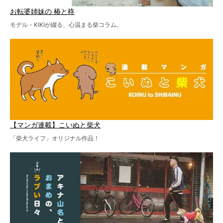
お転婆姉妹の 椿と柊
モデル・KIKIが綴る、心温まる柴コラム。
【マンガ連載】こいぬと柴犬
「柴犬ライフ」オリジナル作品！