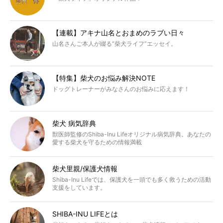
【連載】アキナ山名とおまめのラブい日々
山名さんご本人が綴る“柴犬ライフ”エッセイ。
【特集】柴犬のお悩み解決NOTE
ドッグトレーナーがみなさんのお悩みに応えます！
柴犬 病気辞典
獣医師監修のShiba-Inu Lifeオリジナル病気辞典。あなたの
愛する柴犬を守るための情報満載
柴犬里親/保護犬情報
Shiba-Inu Lifeでは、保護犬を一頭でも多く救うための活動
支援をしています。
SHIBA-INU LIFEとは