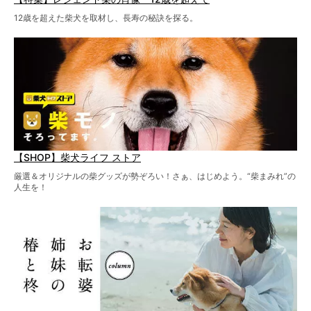
12歳を超えた柴犬を取材し、長寿の秘訣を探る。
【SHOP】柴犬ライフ ストア
厳選＆オリジナルの柴グッズが勢ぞろい！さぁ、はじめよう。“柴まみれ”の
人生を！