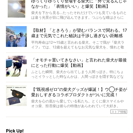
ゆっくりゆっくり登場する柴犬に「外で見るんじゃ
なかった」「表情がいい」と爆笑【動画】
柴犬を下から見る…たったそれだけでいつも見ているものと
は違う光景が目に飛び込んできます。つぶらな瞳はさらに
つぶらに見え、モフモフのお顔はさらにモフモフに見えま
す。これはクセになる…！
【取材】「ときろう」が望むバランスで関わる。17
歳まで元気でこれた秘訣は干渉し過ぎない距離感
#38ときろう
平均寿命は12〜15歳と言われる柴犬。そこで我が『柴犬ラ
イフ』では、12歳を超えてもなお元気な柴犬を、憧れと敬
意を込めて“レジェンド柴”と呼んでいます。 この特集で
は、レジェンド柴たちのライフスタイルや食生活などにフ
「オモチャ置いてきなさい」と言われた柴犬が最後
ォーカスし、その元気の秘訣や、老犬と暮らすうえで大切
にとった行動に爆笑【動画】
だと思うことを、オーナーさんに語っていただきます。今
回登場してくれたのは、17歳のときろうくん。小さい頃か
ふとした瞬間、柴犬から出てしまう人間っぽさ。特にちょ
ら食が細かったため、何でも食べさせてきたということで
っとイラッとした時なんかは、人間っぽさを隠す気などな
すが、そんなときろうくんの長寿の秘訣とは。
いように見えます。もしかして本当の本当は、中身は人間
なんじゃ…？
【“既視感ゼロ”の柴犬グッズが爆誕！】ウ◯チ姿が
愛おしすぎるコラボプロダクトがついに完成！
柴犬を心の底から愛している私たち。とくに柴スマイルや
オコ柴、拒否柴は彼らの特徴があらわれていて大好き。
でもちょっと待て…もうひとつ、忘れてはならない愛おしい
ストア情報
シーンがあったぞ。それは、背中を丸めて“ウンチなう”の姿
だ。
そこで私たち柴犬ライフは、ドッグブランド「PEGION（ペ
ギオン）」とコラボしてオリジナルの柴グッズを製作！
Pick Up!