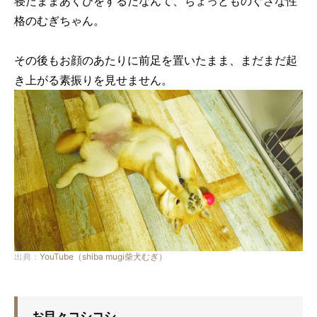
寝たままあくびをするだなんて、ちょっとものぐさな性
格のむぎちゃん。
その後もお顔のあたりに前足を置いたまま、まだまだ起
き上がる素振りを見せません。
出典：
YouTube（shiba mugi柴犬むぎ）
お目々コシコシ…。