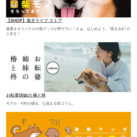
【SHOP】柴犬ライフ ストア
厳選＆オリジナルの柴グッズが勢ぞろい！さぁ、はじめよう。“柴まみれ”の
人生を！
お転婆姉妹の 椿と柊
モデル・KIKIが綴る、心温まる柴コラム。