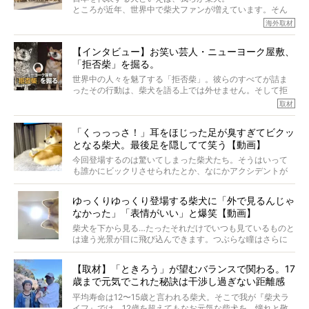
主はそのためにやるべきことがある。
ところが近年、世界中で柴犬ファンが増えています。そん
今回は、柴犬に関わる方たちすべてに読んで欲しい、ある
な中「柴犬ライフ」が目をつけたのは、南の楽園ハワイ。
海外取材
柴犬とその家族のお話。
柴犬オーナーが多く、定期的にオフ会まで開催されている
ご本人からのレポートは、愛情たっぷりで示唆に富んだ物
とか。
語でした。
【インタビュー】お笑い芸人・ニューヨーク屋敷、
そんな噂を聞きつけ、今回はハワイの柴犬たちを取材して
「拒否柴」を掘る。
きました！
※文章はご本人の了承を得て編集しています
世界中の人々を魅了する「拒否柴」。彼らのすべてが詰ま
※画像はすべてイメージです
ったその行動は、柴犬を語る上では外せません。そして拒
※この記事は個人の感想であり、効果・効能を示すものではありません
否柴がここまで話題になるのは、“映える”ことも理由のひと
取材
つ。
では…拒否柴を「版画」にしてみたら、どんな作品ができあ
「くっっっさ！」耳をほじった足が臭すぎてビクッ
がるのでしょうか。
となる柴犬。最後足を隠してて笑う【動画】
最近版画製作を始めた、お笑いコンビ「ニューヨーク」の
屋敷裕政さんに、拒否柴を掘っていただきました！ イン
今回登場するのは驚いてしまった柴犬たち。そうはいって
タビューと合わせてご覧ください。
も誰かにビックリさせられたとか、なにかアクシデントが
起きたとか、そういうことが原因ではありません。全ての
原因は彼ら自身にあったのです…！
ゆっくりゆっくり登場する柴犬に「外で見るんじゃ
なかった」「表情がいい」と爆笑【動画】
柴犬を下から見る…たったそれだけでいつも見ているものと
は違う光景が目に飛び込んできます。つぶらな瞳はさらに
つぶらに見え、モフモフのお顔はさらにモフモフに見えま
す。これはクセになる…！
【取材】「ときろう」が望むバランスで関わる。17
歳まで元気でこれた秘訣は干渉し過ぎない距離感
#38ときろう
平均寿命は12〜15歳と言われる柴犬。そこで我が『柴犬ラ
イフ』では、12歳を超えてもなお元気な柴犬を、憧れと敬