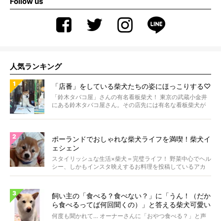
Follow us
人気ランキング
「店番」をしている柴犬たちの姿にほっこりする♡
「鈴木タバコ屋」さんの有名看板柴犬！ 東京の武蔵小金井
にある鈴木タバコ屋さん。その店先には有名な看板柴犬が
いま...
ポーランドでおしゃれな柴犬ライフを満喫！柴犬イ
ェシェン
スタイリッシュな生活×柴犬＝完璧ライフ！ 野菜中心でヘル
シー、しかもインスタ映えするお料理を投稿しているアカ
ウ...
飼い主の「食べる？食べない？」に「うん！（だか
ら食べるってば何回聞くの）」と答える柴犬可愛い
【動画】
何度も聞かれて… オーナーさんに「おやつ食べる？」と声