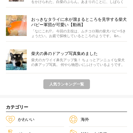
をかけられた、白柴のぶらん。あまりのことに、しばらく
フリ...
おっきなタライに水が溜まるところを見学する柴犬
パピー軍団が可愛い【動画】
「なにこれ!?」 今回の主役は、ムチコロ期の柴犬パピー5き
ょうだい。お庭で探検しているところのようです。 &n...
柴犬の鼻のドアップ写真集めました
柴犬のカワイイ鼻先アップ集！ ちょっとアンニュイな柴犬
の鼻アップ写真。 何やら物思いにふけっているようです。
ま...
人気ランキング一覧
カテゴリー
かわいい
海外