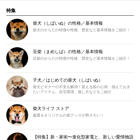
特集
柴犬（しばいぬ）の性格／基本情報
柴犬のからだの特徴や性格、歴史など基本情報をご紹介！
豆柴（まめしば）の性格／基本情報
豆柴のからだの特徴や性格、歴史など基本情報をご紹介！
子犬／はじめての柴犬（しばいぬ）
柴犬ビギナーの不安を解消！迎える前の心得、揃えておき
たいアイテム、自宅環境、接し方などをご紹介
柴犬ライフ ストア
厳選＆オリジナルの柴グッズが勢ぞろい！
【特集】新・家術〜進化型家電と、新しい愛情物語