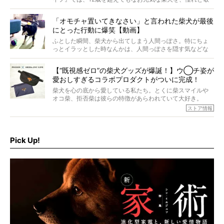
意を込めて“レジェンド柴”と呼んでいます。 この特集で
は、レジェンド柴たちのライフスタイルや食生活などにフ
「オモチャ置いてきなさい」と言われた柴犬が最後
ォーカスし、その元気の秘訣や、老犬と暮らすうえで大切
にとった行動に爆笑【動画】
だと思うことを、オーナーさんに語っていただきます。今
回登場してくれたのは、17歳のときろうくん。小さい頃か
ふとした瞬間、柴犬から出てしまう人間っぽさ。特にちょ
ら食が細かったため、何でも食べさせてきたということで
っとイラッとした時なんかは、人間っぽさを隠す気などな
すが、そんなときろうくんの長寿の秘訣とは。
いように見えます。もしかして本当の本当は、中身は人間
なんじゃ…？
【“既視感ゼロ”の柴犬グッズが爆誕！】ウ◯チ姿が
愛おしすぎるコラボプロダクトがついに完成！
柴犬を心の底から愛している私たち。とくに柴スマイルや
オコ柴、拒否柴は彼らの特徴があらわれていて大好き。
でもちょっと待て…もうひとつ、忘れてはならない愛おしい
ストア情報
シーンがあったぞ。それは、背中を丸めて“ウンチなう”の姿
だ。
そこで私たち柴犬ライフは、ドッグブランド「PEGION（ペ
ギオン）」とコラボしてオリジナルの柴グッズを製作！
Pick Up!
柴犬と暮らす人もそうでない人も、とにかく柴犬を愛して
やまない皆さまへ。とんでもない柴グッズが爆誕です！