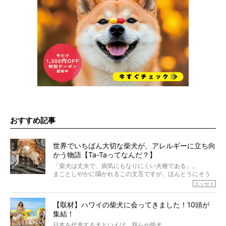
おすすめ記事
世界でいちばん大切な柴犬が、アレルギーに立ち向
かう物語【Ta-Taってなんだ？】
「柴犬は丈夫で、病気にもなりにくい犬種である」。
まことしやかに囁かれるこの文言ですが、ほんとうにそう
でしょうか？
エッセイ
もちろん、犬種としての完成度がとてつもなく高い柴犬だ
から、そういった側面はあります。
【取材】ハワイの柴犬に会ってきました！10頭が
でも、いざそれぞれの個体を見ていくと、丈夫で病気にも
集結！
なりにくい、とは言えないような気もするのです。
実際に「病気にならない」などということはないし、飼い
日本を代表する犬といえば、我らが柴犬。