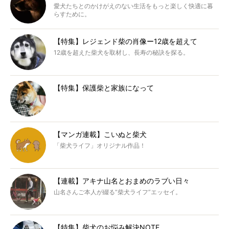
愛犬たちとのかけがえのない生活をもっと楽しく快適に暮
らすために。
【特集】レジェンド柴の肖像ー12歳を超えて
12歳を超えた柴犬を取材し、長寿の秘訣を探る。
【特集】保護柴と家族になって
【マンガ連載】こいぬと柴犬
「柴犬ライフ」オリジナル作品！
【連載】アキナ山名とおまめのラブい日々
山名さんご本人が綴る“柴犬ライフ”エッセイ。
【特集】柴犬のお悩み解決NOTE