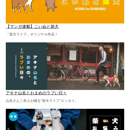
【マンガ連載】こいぬと柴犬
「柴犬ライフ」オリジナル作品！
アキナ山名とおまめのラブい日々
山名さんご本人が綴る“柴犬ライフ”エッセイ。