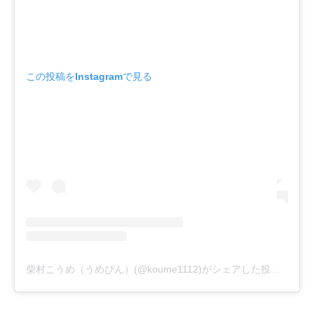
この投稿をInstagramで見る
柴村こうめ（うめぴん）(@koume1112)がシェアした投稿
-
201