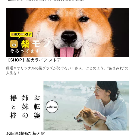
【SHOP】柴犬ライフ ストア
厳選＆オリジナルの柴グッズが勢ぞろい！さぁ、はじめよう。“柴まみれ”の
人生を！
お転婆姉妹の 椿と柊