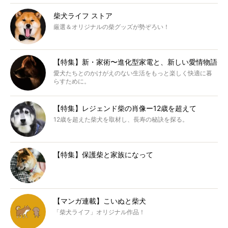
柴犬ライフ ストア
厳選＆オリジナルの柴グッズが勢ぞろい！
【特集】新・家術〜進化型家電と、新しい愛情物語
愛犬たちとのかけがえのない生活をもっと楽しく快適に暮
らすために。
【特集】レジェンド柴の肖像ー12歳を超えて
12歳を超えた柴犬を取材し、長寿の秘訣を探る。
【特集】保護柴と家族になって
【マンガ連載】こいぬと柴犬
「柴犬ライフ」オリジナル作品！