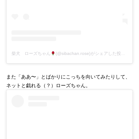
柴犬 ローズちゃん
(@sibachan.rose)がシェアした投稿
-
20
また「ああ〜」とばかりにこっちを向いてみたりして、
ネットと戯れる（？）ローズちゃん。