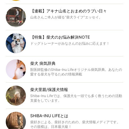
【連載】アキナ山名とおまめのラブい日々
山名さんご本人が綴る“柴犬ライフ”エッセイ。
【特集】柴犬のお悩み解決NOTE
ドッグトレーナーがみなさんのお悩みに応えます！
柴犬 病気辞典
獣医師監修のShiba-Inu Lifeオリジナル病気辞典。あなたの
愛する柴犬を守るための情報満載
柴犬里親/保護犬情報
Shiba-Inu Lifeでは、保護犬を一頭でも多く救うための活動
支援をしています。
SHIBA-INU LIFEとは
柴好きによる、柴好きのための、柴犬情報メディアです。
その規模は、日本最大級！