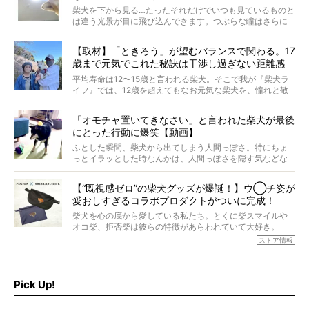
柴犬を下から見る…たったそれだけでいつも見ているものと
は違う光景が目に飛び込んできます。つぶらな瞳はさらに
つぶらに見え、モフモフのお顔はさらにモフモフに見えま
す。これはクセになる…！
【取材】「ときろう」が望むバランスで関わる。17
歳まで元気でこれた秘訣は干渉し過ぎない距離感
#38ときろう
平均寿命は12〜15歳と言われる柴犬。そこで我が『柴犬ラ
イフ』では、12歳を超えてもなお元気な柴犬を、憧れと敬
意を込めて“レジェンド柴”と呼んでいます。 この特集で
は、レジェンド柴たちのライフスタイルや食生活などにフ
「オモチャ置いてきなさい」と言われた柴犬が最後
ォーカスし、その元気の秘訣や、老犬と暮らすうえで大切
にとった行動に爆笑【動画】
だと思うことを、オーナーさんに語っていただきます。今
回登場してくれたのは、17歳のときろうくん。小さい頃か
ふとした瞬間、柴犬から出てしまう人間っぽさ。特にちょ
ら食が細かったため、何でも食べさせてきたということで
っとイラッとした時なんかは、人間っぽさを隠す気などな
すが、そんなときろうくんの長寿の秘訣とは。
いように見えます。もしかして本当の本当は、中身は人間
なんじゃ…？
【“既視感ゼロ”の柴犬グッズが爆誕！】ウ◯チ姿が
愛おしすぎるコラボプロダクトがついに完成！
柴犬を心の底から愛している私たち。とくに柴スマイルや
オコ柴、拒否柴は彼らの特徴があらわれていて大好き。
でもちょっと待て…もうひとつ、忘れてはならない愛おしい
ストア情報
シーンがあったぞ。それは、背中を丸めて“ウンチなう”の姿
だ。
そこで私たち柴犬ライフは、ドッグブランド「PEGION（ペ
ギオン）」とコラボしてオリジナルの柴グッズを製作！
Pick Up!
柴犬と暮らす人もそうでない人も、とにかく柴犬を愛して
やまない皆さまへ。とんでもない柴グッズが爆誕です！