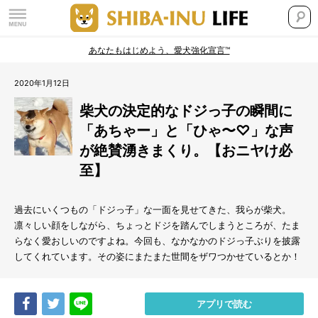
あなたもはじめよう、愛犬強化宣言™
2020年1月12日
柴犬の決定的なドジっ子の瞬間に
「あちゃー」と「ひゃ〜♡」な声
が絶賛湧きまくり。【おニヤけ必
至】
過去にいくつもの「ドジっ子」な一面を見せてきた、我らが柴犬。
凛々しい顔をしながら、ちょっとドジを踏んでしまうところが、たま
らなく愛おしいのですよね。今回も、なかなかのドジっ子ぶりを披露
してくれています。その姿にまたまた世間をザワつかせているとか！
Share
Tweet
LINE
アプリで読む