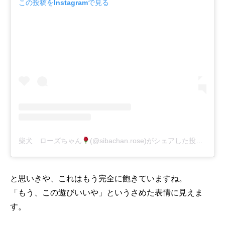
この投稿をInstagramで見る
柴犬 ローズちゃん
(@sibachan.rose)がシェアした投稿
-
20
と思いきや、これはもう完全に飽きていますね。
「もう、この遊びいいや」というさめた表情に見えま
す。