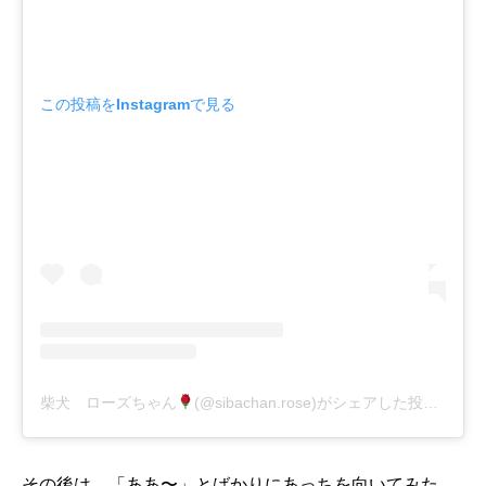
この投稿をInstagramで見る
柴犬 ローズちゃん
(@sibachan.rose)がシェアした投稿
-
20
その後は、「ああ〜」とばかりにあっちを向いてみた