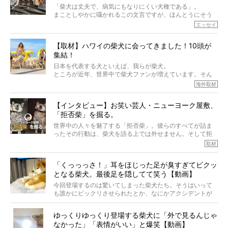
「柴犬は丈夫で、病気にもなりにくい犬種である」。
まことしやかに囁かれるこの文言ですが、ほんとうにそう
でしょうか？
エッセイ
もちろん、犬種としての完成度がとてつもなく高い柴犬だ
から、そういった側面はあります。
【取材】ハワイの柴犬に会ってきました！10頭が
でも、いざそれぞれの個体を見ていくと、丈夫で病気にも
集結！
なりにくい、とは言えないような気もするのです。
実際に「病気にならない」などということはないし、飼い
日本を代表する犬といえば、我らが柴犬。
主はそのためにやるべきことがある。
ところが近年、世界中で柴犬ファンが増えています。そん
今回は、柴犬に関わる方たちすべてに読んで欲しい、ある
な中「柴犬ライフ」が目をつけたのは、南の楽園ハワイ。
海外取材
柴犬とその家族のお話。
柴犬オーナーが多く、定期的にオフ会まで開催されている
ご本人からのレポートは、愛情たっぷりで示唆に富んだ物
とか。
語でした。
【インタビュー】お笑い芸人・ニューヨーク屋敷、
そんな噂を聞きつけ、今回はハワイの柴犬たちを取材して
「拒否柴」を掘る。
きました！
※文章はご本人の了承を得て編集しています
世界中の人々を魅了する「拒否柴」。彼らのすべてが詰ま
※画像はすべてイメージです
ったその行動は、柴犬を語る上では外せません。そして拒
※この記事は個人の感想であり、効果・効能を示すものではありません
否柴がここまで話題になるのは、“映える”ことも理由のひと
取材
つ。
では…拒否柴を「版画」にしてみたら、どんな作品ができあ
「くっっっさ！」耳をほじった足が臭すぎてビクッ
がるのでしょうか。
となる柴犬。最後足を隠してて笑う【動画】
最近版画製作を始めた、お笑いコンビ「ニューヨーク」の
屋敷裕政さんに、拒否柴を掘っていただきました！ イン
今回登場するのは驚いてしまった柴犬たち。そうはいって
タビューと合わせてご覧ください。
も誰かにビックリさせられたとか、なにかアクシデントが
起きたとか、そういうことが原因ではありません。全ての
原因は彼ら自身にあったのです…！
ゆっくりゆっくり登場する柴犬に「外で見るんじゃ
なかった」「表情がいい」と爆笑【動画】