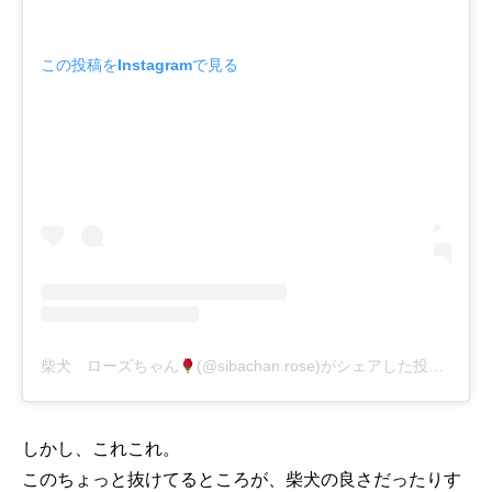
この投稿をInstagramで見る
柴犬 ローズちゃん
(@sibachan.rose)がシェアした投稿
-
20
しかし、これこれ。
このちょっと抜けてるところが、柴犬の良さだったりす