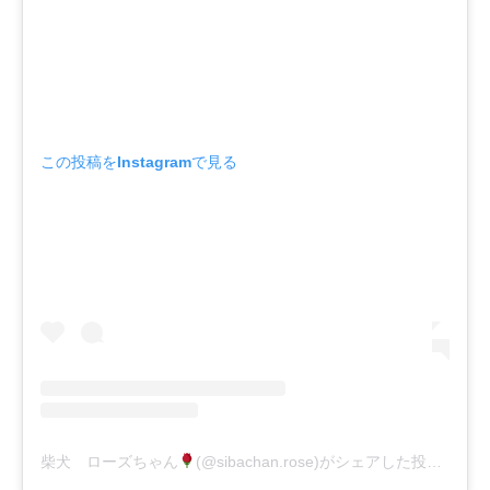
この投稿をInstagramで見る
柴犬 ローズちゃん
(@sibachan.rose)がシェアした投稿
-
20